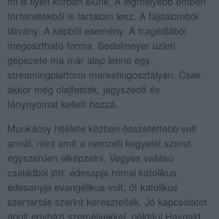
mi is ilyen korban élünk. A legmélyebb emberi
történetekből is tartalom lesz. A fájdalomból
látvány. A képből esemény. A tragédiából
megosztható forma. Sedelmeyer üzleti
gépezete ma már alap lenne egy
streamingplatform marketingosztályán. Csak
akkor még olajfesték, jegyszedő és
fénynyomat kellett hozzá.
Munkácsy hitélete közben összetettebb volt
annál, mint amit a nemzeti kegyelet szeret
egyszerűen elképzelni. Vegyes vallású
családból jött: édesapja római katolikus,
édesanyja evangélikus volt, őt katolikus
szertartás szerint keresztelték. Jó kapcsolatot
ápolt egyházi személyekkel, például Haynald