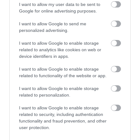
I want to allow my user data to be sent to
kezedben, kulturáltan megrendülve?
Google for online advertising purposes.
A képek saját sorsa szinte folytatta a passiót.
I want to allow Google to send me
personalized advertising.
A Krisztus Pilátus előtt és a Golgota az
amerikai John Wanamaker tulajdonába került.
I want to allow Google to enable storage
1907 telén a lindenhursti palota kigyulladt. A
related to analytics like cookies on web or
device identifiers in apps.
hatalmas vásznakat késsel vágták ki a lángoló
keretekből, majd a hóba dobták, hogy
I want to allow Google to enable storage
related to functionality of the website or app.
megmentsék őket. Krisztus a tűzből a hóba
került. Ez olyan kép, amelyet ha egy író találna
I want to allow Google to enable storage
related to personalization.
ki, talán túl szimbolikusnak éreznénk.
I want to allow Google to enable storage
Később jöttek az újabb tulajdonosok, alkuk,
related to security, including authentication
functionality and fraud prevention, and other
állami vásárlások, milliárdos viták. A Golgota
user protection.
modern kori huzavonája megmutatta, hogy