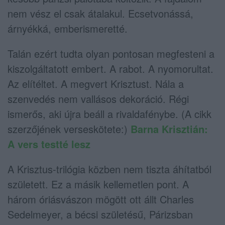
nem vész el csak átalakul. Ecsetvonássá,
árnyékká, emberismeretté.
Talán ezért tudta olyan pontosan megfesteni a
kiszolgáltatott embert. A rabot. A nyomorultat.
Az elítéltet. A megvert Krisztust. Nála a
szenvedés nem vallásos dekoráció. Régi
ismerős, aki újra beáll a rivaldafénybe. (A cikk
szerzőjének verseskötete:)
Barna Krisztián:
A vers testté lesz
A Krisztus-trilógia közben nem tiszta áhítatból
született. Ez a másik kellemetlen pont. A
három óriásvászon mögött ott állt Charles
Sedelmeyer, a bécsi születésű, Párizsban