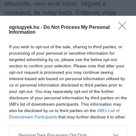
átkozódik, nem emel követ. Végzett a
munkával, és megy haza. Érdemes végig
követni azt a tekintetet, amivel visszanéz
egriugyek.hu -
Do Not Process My Personal
Máriára, aki a megfeszített Jézus lábai előtt
Information
térdel. A világot megmentő áldozat pillanata és
If you wish to opt-out of the sale, sharing to third parties, or
történelmünk legnagyobb lelki eseménye
processing of your personal or sensitive information for
számára letudott nap. A közöny itt nem
targeted advertising by us, please use the below opt-out
feltétlenül vérben álló gonosz zsarnokként
section to confirm your selection. Please note that after your
opt-out request is processed you may continue seeing
érkezik. Néha rendesen elpakolja a
interest-based ads based on personal information utilized by
szerszámot, és vacsorázni indul. Az Ecce
us or personal information disclosed to third parties prior to
your opt-out. You may separately opt-out of the further
Homo már tömegpszichológiai tanulmány.
disclosure of your personal information by third parties on the
Hetvenhárom közel életnagyságú alak. Arcok,
IAB’s list of downstream participants. This information may
also be disclosed by us to third parties on the
IAB’s List of
indulatok, tekintetek, mozdulatok. Pilátus
Downstream Participants
that may further disclose it to other
megmutatja a megkínzott Krisztust: íme, az
third parties.
ember. A látvány nem fékezi meg a tömeget,
Please note that this website/app uses one or more Google
Personal Data Processing Opt Outs