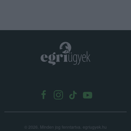
.
©
2026.
Minden jog fenntartva. egriugyek.hu