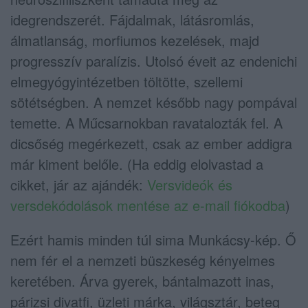
idegrendszerét. Fájdalmak, látásromlás,
álmatlanság, morfiumos kezelések, majd
progresszív paralízis. Utolsó éveit az endenichi
elmegyógyintézetben töltötte, szellemi
sötétségben. A nemzet később nagy pompával
temette. A Műcsarnokban ravatalozták fel. A
dicsőség megérkezett, csak az ember addigra
már kiment belőle. (Ha eddig elolvastad a
cikket, jár az ajándék:
Versvideók és
versdekódolások mentése az e-mail fiókodba
)
Ezért hamis minden túl sima Munkácsy-kép. Ő
nem fér el a nemzeti büszkeség kényelmes
keretében. Árva gyerek, bántalmazott inas,
párizsi divatfi, üzleti márka, világsztár, beteg