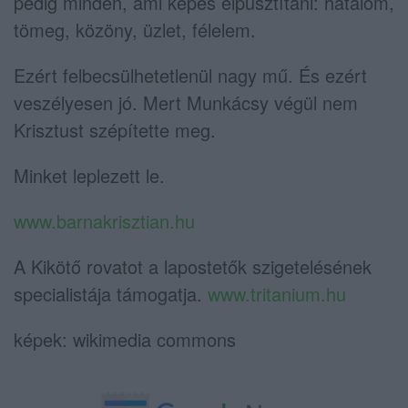
pedig minden, ami képes elpusztítani: hatalom,
tömeg, közöny, üzlet, félelem.
Ezért felbecsülhetetlenül nagy mű. És ezért
veszélyesen jó. Mert Munkácsy végül nem
Krisztust szépítette meg.
Minket leplezett le.
www.barnakrisztian.hu
A Kikötő rovatot a lapostetők szigetelésének
specialistája támogatja.
www.tritanium.hu
képek: wikimedia commons