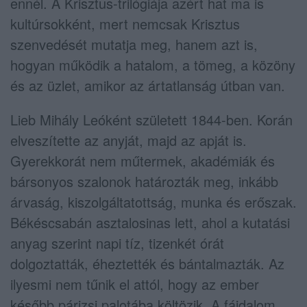
ennél. A Krisztus-trilógiája azért hat ma is
kultúrsokként, mert nemcsak Krisztus
szenvedését mutatja meg, hanem azt is,
hogyan működik a hatalom, a tömeg, a közöny
és az üzlet, amikor az ártatlanság útban van.
Lieb Mihály Leóként született 1844-ben. Korán
elveszítette az anyját, majd az apját is.
Gyerekkorát nem műtermek, akadémiák és
bársonyos szalonok határozták meg, inkább
árvaság, kiszolgáltatottság, munka és erőszak.
Békéscsabán asztalosinas lett, ahol a kutatási
anyag szerint napi tíz, tizenkét órát
dolgoztatták, éheztették és bántalmazták. Az
ilyesmi nem tűnik el attól, hogy az ember
később párizsi palotába költözik. A fájdalom