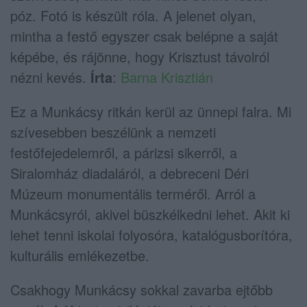
póz. Fotó is készült róla. A jelenet olyan,
mintha a festő egyszer csak belépne a saját
képébe, és rájönne, hogy Krisztust távolról
nézni kevés.
Írta
:
Barna Krisztián
Ez a Munkácsy ritkán kerül az ünnepi falra. Mi
szívesebben beszélünk a nemzeti
festőfejedelemről, a párizsi sikerről, a
Siralomház diadaláról, a debreceni Déri
Múzeum monumentális terméről. Arról a
Munkácsyról, akivel büszkélkedni lehet. Akit ki
lehet tenni iskolai folyosóra, katalógusborítóra,
kulturális emlékezetbe.
Csakhogy Munkácsy sokkal zavarba ejtőbb