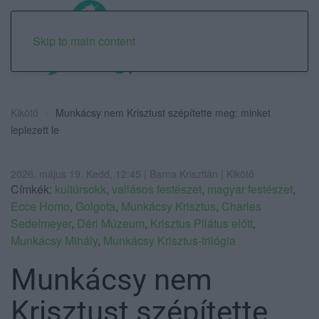
Skip to main content
Kikötő
Munkácsy nem Krisztust szépítette meg: minket
leplezett le
2026. május 19. Kedd, 12:45 | Barna Krisztián | Kikötő
Címkék:
kultúrsokk
,
vallásos festészet
,
magyar festészet
,
Ecce Homo
,
Golgota
,
Munkácsy Krisztus
,
Charles
Sedelmeyer
,
Déri Múzeum
,
Krisztus Pilátus előtt
,
Munkácsy Mihály
,
Munkácsy Krisztus-trilógia
Munkácsy nem
Krisztust szépítette