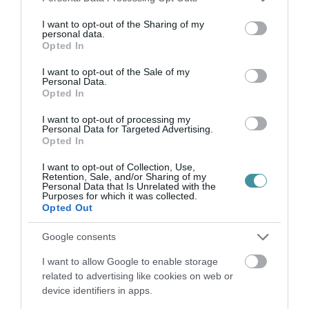
inkább rászabadítja saját indulatára. Ez a kép
services and may gather and store information including but
not limited to your visit or usage behaviour. You may click to
I want to opt-out of the Sharing of my
ma azért különösen feszélyező, mert a tömeg
personal data.
grant or deny consent to Google and its third-party tags to
Opted In
nem régi bibliai díszletként hat. A tömeg itt van
use your data for below specified purposes in below Google
velünk. Kommentmezőben, nyilvános
consent section.
I want to opt-out of the Sale of my
Personal Data.
megszégyenítésekben, gyors ítéletekben,
Opted In
abban a pillanatban, amikor valakiről már nem
I want to opt-out of processing my
emberként beszélünk, csak üggyé, váddá,
Personal Data for Targeted Advertising.
Opted In
oldallá, célponttá zsugorítjuk.
I want to opt-out of Collection, Use,
Retention, Sale, and/or Sharing of my
Personal Data that Is Unrelated with the
Purposes for which it was collected.
Opted Out
A trilógia ezért nem hagyja a nézőt múzeumi
Google consents
biztonságban. Átnéz rajtunk. Mintha azt
kérdezné: te hol állnál a képen? Pilátus
I want to allow Google to enable storage
related to advertising like cookies on web or
mellett? A tömegben? A távozó ács helyén?
device identifiers in apps.
Vagy a kényelmes nézőtéren, jeggyel a