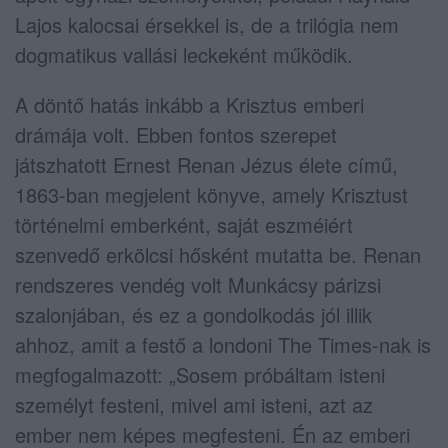
Lajos kalocsai érsekkel is, de a trilógia nem
dogmatikus vallási leckeként működik.
A döntő hatás inkább a Krisztus emberi
drámája volt. Ebben fontos szerepet
játszhatott Ernest Renan Jézus élete című,
1863-ban megjelent könyve, amely Krisztust
történelmi emberként, saját eszméiért
szenvedő erkölcsi hősként mutatta be. Renan
rendszeres vendég volt Munkácsy párizsi
szalonjában, és ez a gondolkodás jól illik
ahhoz, amit a festő a londoni The Times-nak is
megfogalmazott: „Sosem próbáltam isteni
személyt festeni, mivel ami isteni, azt az
ember nem képes megfesteni. Én az emberi