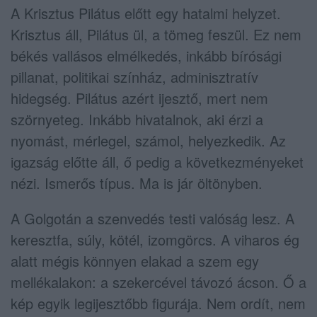
A Krisztus Pilátus előtt egy hatalmi helyzet.
Krisztus áll, Pilátus ül, a tömeg feszül. Ez nem
békés vallásos elmélkedés, inkább bírósági
pillanat, politikai színház, adminisztratív
hidegség. Pilátus azért ijesztő, mert nem
szörnyeteg. Inkább hivatalnok, aki érzi a
nyomást, mérlegel, számol, helyezkedik. Az
igazság előtte áll, ő pedig a következményeket
nézi. Ismerős típus. Ma is jár öltönyben.
A Golgotán a szenvedés testi valóság lesz. A
keresztfa, súly, kötél, izomgörcs. A viharos ég
alatt mégis könnyen elakad a szem egy
mellékalakon: a szekercével távozó ácson. Ő a
kép egyik legijesztőbb figurája. Nem ordít, nem