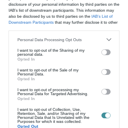
Az idő múlásának hatása a nőkre: fizikai,
disclosure of your personal information by third parties on the
mentális és társadalmi változások Az
IAB’s list of downstream participants. This information may
also be disclosed by us to third parties on the
IAB’s List of
öregedés természetes folyamat, amely
Downstream Participants
that may further disclose it to other
minden embert érint, de a nők számára
third parties.
különösen jelentős változásokat hoz mind
f...
Please note that this website/app uses one or more Google
Personal Data Processing Opt Outs
services and may gather and store information including but
TOVÁBB...
not limited to your visit or usage behaviour. You may click to
I want to opt-out of the Sharing of my
personal data.
grant or deny consent to Google and its third-party tags to
Opted In
Újra a játékban: Titkok,
use your data for below specified purposes in below Google
consent section.
tippek és trükkök, amikkel
I want to opt-out of the Sale of my
Personal Data.
Opted In
minden nő újra
megtalálhatja a szerelmet!
I want to opt-out of processing my
Personal Data for Targeted Advertising.
2025. március 23
| Bakos Balázs
Opted In
Az élet során számos nő találja magát
I want to opt-out of Collection, Use,
egyedül, legyen szó válás, szakítás vagy
Retention, Sale, and/or Sharing of my
Personal Data that Is Unrelated with the
az életkörülmények változásáról. Bár az
Purposes for which it was collected.
egyedüllét nehézségekkel járhat, egyben
Opted Out