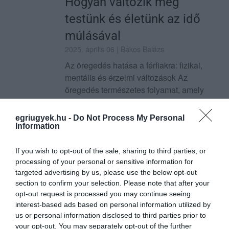
Hogyan változik meg
testünk és életünk az idő
múlásával
2025. április 06
| Bakos Balázs
Az öregedés hatása a férfiakra: fizikai,
mentális és érzelmi változások Az
öregedés természetes folyamat, amely
mindenkit érint, függetlenül attól, hogy férfi
vagy nő. Azonban a férfiakra gyakran ...
egriugyek.hu -
Do Not Process My Personal
Information
TOVÁBB...
If you wish to opt-out of the sale, sharing to third parties, or
Az idő vasfoga: Hogyan
processing of your personal or sensitive information for
változtatja meg az idő a nők
targeted advertising by us, please use the below opt-out
section to confirm your selection. Please note that after your
világát – és miért lehet ez
opt-out request is processed you may continue seeing
egy új korszak kezdete?
interest-based ads based on personal information utilized by
us or personal information disclosed to third parties prior to
2025. április 01
| Bakos Balázs
your opt-out. You may separately opt-out of the further