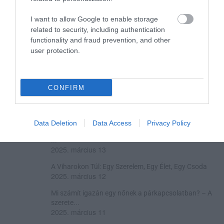
I want to allow Google to enable storage
related to security, including authentication
functionality and fraud prevention, and other
user protection.
A ROVAT TOVÁBBI CIKKEI
CONFIRM
Túl a szerelem fájdalmán válás után: Hogyan légy újra
sza...
2025. március 16
Data Deletion
Data Access
Privacy Policy
Férfi és stílus: Az öltözködés, ami formálja az életed –
...
2025. március 13
A Viharokon Túl: Egy Szerelem, Egy Élet, Egy Csoda
2025. március 12
Mi számít igazán egy nőnek a párkapcsolatban? – A
szerete...
2025. március 11