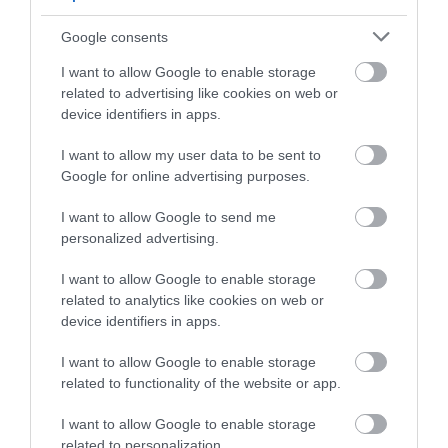
lehetőség is új kapcsolatok építésére ...
Google consents
TOVÁBB...
I want to allow Google to enable storage
related to advertising like cookies on web or
Egyedül, de nem elveszve: A
device identifiers in apps.
férfiak titkos fegyverei a
I want to allow my user data to be sent to
sikeres ismerkedéshez
Google for online advertising purposes.
2025. március 19
| Bakos Balázs
I want to allow Google to send me
Az élet néha váratlan fordulatokat hoz, és
personalized advertising.
sok férfi találja magát egyedül, akár egy
szakítás, válás, vagy akár az élet más
I want to allow Google to enable storage
területén bekövetkező változások miatt. Az
related to analytics like cookies on web or
egyedüllét nem feltétlenül jel...
device identifiers in apps.
TOVÁBB...
I want to allow Google to enable storage
related to functionality of the website or app.
1
2
I want to allow Google to enable storage
related to personalization.