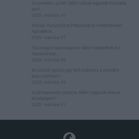
Új szerelem, új élet: Miért válnak egyesek fiatalabb
part...
2025. március 10
Nőnap: Varázslatos Pillanatok és Felejthetetlen
Ajándékok...
2025. március 07
Távolság a házasságban: Miért hidegülnek el a
házastársak...
2025. március 06
Mi számít igazán egy férfi számára a szerelmi
kapcsolatban?
2025. március 05
A párkapcsolat varázsa: Miért vágyunk mások
közelségére?
2025. március 01