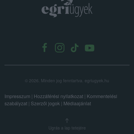
.
©
2026.
Minden jog fenntartva. egriugyek.hu
Impresszum
|
Hozzáférési nyilatkozat
|
Kommentelési
szabályzat
|
Szerzői jogok
|
Médiaajánlat
Ugrás a lap tetejére