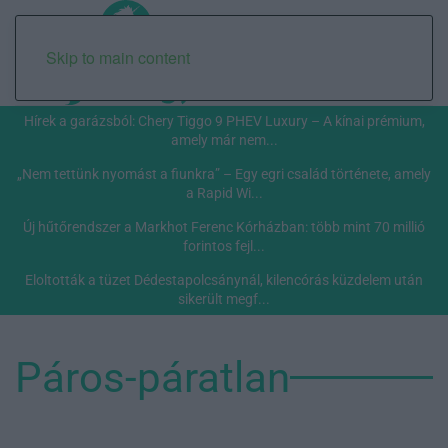
Skip to main content
Hírek a garázsból: Chery Tiggo 9 PHEV Luxury – A kínai prémium,
amely már nem...
„Nem tettünk nyomást a fiunkra” – Egy egri család története, amely
a Rapid Wi...
Új hűtőrendszer a Markhot Ferenc Kórházban: több mint 70 millió
forintos fejl...
Eloltották a tüzet Dédestapolcsánynál, kilencórás küzdelem után
sikerült megf...
Páros-páratlan