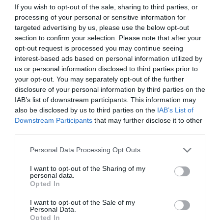
befolyásolhatja egy férfi önbizalmát és a
If you wish to opt-out of the sale, sharing to third parties, or
kapcsolat minőségét. Egy olyan partner, aki
processing of your personal or sensitive information for
targeted advertising by us, please use the below opt-out
értékeli a férfi erőfeszítéseit és kifejezi háláját,
section to confirm your selection. Please note that after your
pozitív hatással lehet a kapcsolat dinamikájára.
opt-out request is processed you may continue seeing
Az elismerés nemcsak a nagy dolgokra
interest-based ads based on personal information utilized by
us or personal information disclosed to third parties prior to
vonatkozik, hanem a mindennapi apró
your opt-out. You may separately opt-out of the further
gesztusokra is.
disclosure of your personal information by third parties on the
IAB’s list of downstream participants. This information may
also be disclosed by us to third parties on the
IAB’s List of
Összegzés
Downstream Participants
that may further disclose it to other
third parties.
Egy párkapcsolatban a férfiak számára
Please note that this website/app uses one or more Google
Personal Data Processing Opt Outs
számos tényező lehet fontos, de a közös
services and may gather and store information including but
nevező mindig a kölcsönös tisztelet, bizalom
not limited to your visit or usage behaviour. You may click to
I want to opt-out of the Sharing of my
personal data.
grant or deny consent to Google and its third-party tags to
és szeretet. Egy olyan kapcsolat, ahol mindkét
Opted In
use your data for below specified purposes in below Google
fél támogatja, megérti és értékeli egymást,
consent section.
I want to opt-out of the Sale of my
Personal Data.
hosszú távon is sikeres lehet. A
Opted In