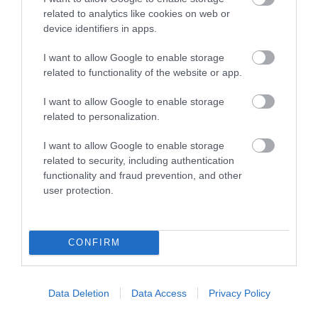
összezörrent a párjával, elhagyta a szerelme,
related to analytics like cookies on web or
device identifiers in apps.
szerelmi csalódás érte, haragszik a
szomszédjára, munkatársára, főnökére?
I want to allow Google to enable storage
related to functionality of the website or app.
Szeretné megosztani örömét, bánatát vagy
csak elpanaszolni valakinek mi nyomja a
I want to allow Google to enable storage
related to personalization.
lelkét?
I want to allow Google to enable storage
Akár csak egy jó beszélgetésre vágyik?
related to security, including authentication
functionality and fraud prevention, and other
Nincs ki meghallgassa?
user protection.
Kérjük tiszteljen meg bizalmával!
CONFIRM
Mi szívesen beszélgetünk önnel!
Data Deletion
Data Access
Privacy Policy
Mi meghallgatjuk.