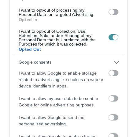
kommunikáció, az érzelmi intelligencia és a
I want to opt-out of processing my
közös célok pedig kulcsfontosságúak ahhoz,
Personal Data for Targeted Advertising.
Opted In
hogy a kapcsolat ne csak fennmaradjon,
I want to opt-out of Collection, Use,
hanem folyamatosan fejlődhessen is.
Retention, Sale, and/or Sharing of my
Personal Data that Is Unrelated with the
Purposes for which it was collected.
Opted Out
Google consents
A
PÁROS - PÁRATLAN ROVAT
elindítja
szolgáltatását:
I want to allow Google to enable storage
related to advertising like cookies on web or
device identifiers in apps.
CSAK EGY BESZÉLGETÉS!
I want to allow my user data to be sent to
„A földön épp elég magányos ember él”
Google for online advertising purposes.
I want to allow Google to send me
(Halott pénz - Hajtól Szívig)
personalized advertising.
Stresszes az élete?
Egyedül él, magányos,
I want to allow Google to enable storage