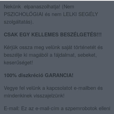
Nekünk elpanaszolhatja! (Nem
PSZICHOLÓGIAI és nem LELKI SEGÉLY
szolgáltatás).
CSAK EGY KELLEMES BESZÉLGETÉS!!!
Kérjük ossza meg velünk saját történetét és
beszélje ki magából a fájdalmat, sebeket,
keserűséget!
100% diszkréció GARANCIA!
Vegye fel velünk a kapcsolatot e-mailben és
mindenkinek visszajelzünk!
E-mail:
Ez az e-mail-cím a szpemrobotok elleni