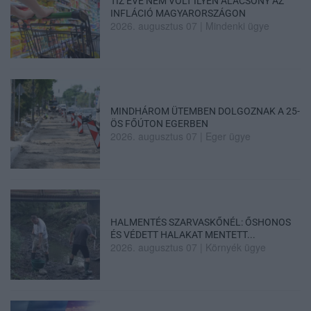
TÍZ ÉVE NEM VOLT ILYEN ALACSONY AZ
INFLÁCIÓ MAGYARORSZÁGON
2026. augusztus 07
|
Mindenki ügye
MINDHÁROM ÜTEMBEN DOLGOZNAK A 25-
ÖS FŐÚTON EGERBEN
2026. augusztus 07
|
Eger ügye
HALMENTÉS SZARVASKŐNÉL: ŐSHONOS
ÉS VÉDETT HALAKAT MENTETT...
2026. augusztus 07
|
Környék ügye