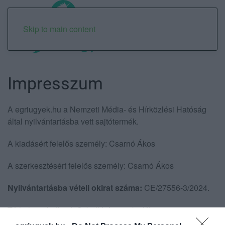
Skip to main content
Impresszum
A egriugyek.hu a Nemzeti Média- és Hírközlési Hatóság
által nyilvántartásba vett sajtótermék.
A kiadásért felelős személy: Csarnó Ákos
A szerkesztésért felelős személy: Csarnó Ákos
Nyilvántartásba vételi okirat száma:
CE/27556-3/2024.
Tárhelyszolgáltató: Sybell Informatika Kft.