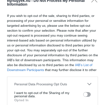
egriugyek.hu -
Do Not Process My Personal
Ügyfélszolgálati iroda: 1158 Budapest, Késmárk u. 7/B 2.
Information
em. 206.
E-mail cím:
Ez az e-mail-cím a szpemrobotok elleni
If you wish to opt-out of the sale, sharing to third parties, or
védelem alatt áll. Megtekintéséhez engedélyeznie kell a
processing of your personal or sensitive information for
JavaScript használatát.
targeted advertising by us, please use the below opt-out
Telefonszám:
+36 1 707 67 26
section to confirm your selection. Please note that after your
opt-out request is processed you may continue seeing
interest-based ads based on personal information utilized by
Központi elérhetőség:
Ez az e-mail-cím a szpemrobotok
us or personal information disclosed to third parties prior to
elleni védelem alatt áll. Megtekintéséhez engedélyeznie
your opt-out. You may separately opt-out of the further
kell a JavaScript használatát.
disclosure of your personal information by third parties on the
Sajtóközlemények:
Ez az e-mail-cím a szpemrobotok elleni
IAB’s list of downstream participants. This information may
védelem alatt áll. Megtekintéséhez engedélyeznie kell a
also be disclosed by us to third parties on the
IAB’s List of
JavaScript használatát.
Downstream Participants
that may further disclose it to other
third parties.
Az egriugyek.hu valamennyi, az egriugyek.hu oldalra
Please note that this website/app uses one or more Google
Personal Data Processing Opt Outs
bekerülő adatot, információt, hírt megbízható, ellenőrizhető
services and may gather and store information including but
forrásból szerez. Az adatokat és információkat –
not limited to your visit or usage behaviour. You may click to
I want to opt-out of the Sharing of my
lehetőségeinkhez képest – a megjelenés előtt ellenőrizzük.
personal data.
grant or deny consent to Google and its third-party tags to
Opted In
Mindezen körülmények ellenére előfordulhat, hogy az
use your data for below specified purposes in below Google