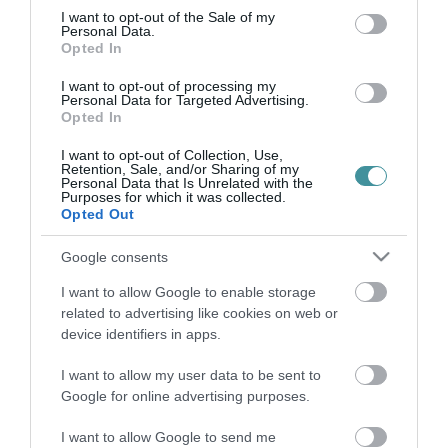
egriugyek.hu weboldalon utóbb tévesnek bizonyuló hírek,
consent section.
I want to opt-out of the Sale of my
Personal Data.
információk jelennek meg.
Opted In
Szerzői jogi védelem alatt álló oldal. A honlapon
I want to opt-out of processing my
Personal Data for Targeted Advertising.
elhelyezett szöveges és képi anyagok, arculati és tartalmi
Opted In
elemek (Pl. betűtípusok, gombok, linkek, ikonok, szöveg,
kép, grafika, logó stb…) felhasználása, másolása,
I want to opt-out of Collection, Use,
Retention, Sale, and/or Sharing of my
terjesztése, továbbítása – akár részben vagy egészben –
Personal Data that Is Unrelated with the
Purposes for which it was collected.
kizárólag az egriugyek.hu előzetes írásos beleegyezésével
Opted Out
lehetséges.
Google consents
Az oldalainkon megjelenő információk esetleges
valótlanságából, pontatlanságából eredő károkért az
I want to allow Google to enable storage
related to advertising like cookies on web or
egriugyek.hu mindennemű felelősségét kizárja.
device identifiers in apps.
Az egriugyek.hu MTI-hírfelhasználó.
I want to allow my user data to be sent to
Google for online advertising purposes.
I want to allow Google to send me