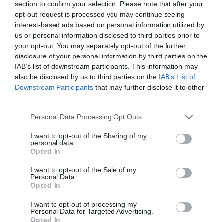
érvényesíti is. Ugyanakkor a Szabályzatában rögzíti a
section to confirm your selection. Please note that after your
leggyakoribb lehetséges jogsértéstípusokat: hírnév- és
opt-out request is processed you may continue seeing
becsületvédelem, emberi méltóság védelme, képmás
interest-based ads based on personal information utilized by
us or personal information disclosed to third parties prior to
védelme, magánélet és személyes adatok védelme,
your opt-out. You may separately opt-out of the further
gyűlöletbeszéd és az ezek közzétételére vonatkozó
disclosure of your personal information by third parties on the
tilalma. Kérjük olvasóinktól szólás- és
IAB’s list of downstream participants. This information may
véleményszabadságuk érvényesítése közben az alapvető
also be disclosed by us to third parties on the
IAB’s List of
vagy személyiségi jogok és alkotmányos értékek védelmét,
Downstream Participants
that may further disclose it to other
a civilizált közbeszédet, a sérelmes vagy veszélyes
third parties.
tartalmak elkerülését.
Please note that this website/app uses one or more Google
Personal Data Processing Opt Outs
services and may gather and store information including but
6. A hozzászólások tartalmi ellenőrzésének módja:
not limited to your visit or usage behaviour. You may click to
I want to opt-out of the Sharing of my
szoftveres és humán moderátoros. A kiadó mindent
personal data.
grant or deny consent to Google and its third-party tags to
Opted In
megtesz azért, hogy a jogellenes hozzászólásokat
use your data for below specified purposes in below Google
észszerű időn belül eltávolítsa.
consent section.
I want to opt-out of the Sale of my
Personal Data.
Opted In
7. A jogsértő hozzászólónak – a fokozatosság elvének
figyelembevételével – kitiltással is számolnia kell. Azon
I want to opt-out of processing my
felhasználóktól, akik ismételten tesznek közzé jogellenes
Personal Data for Targeted Advertising.
Opted In