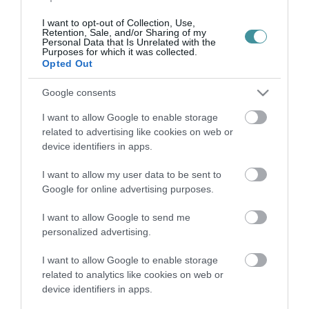
hozzászólásokat, a Kiadó kellő mérlegelést követően,
fokozatosan eljárva, akár időlegesen, akár véglegesen is
I want to opt-out of Collection, Use,
Retention, Sale, and/or Sharing of my
megvonhatja a hozzászólás jogát. A súlyosan jogellenes,
Personal Data that Is Unrelated with the
széleskörű pánikkeltésre irányuló, kirívóan gyűlölködő,
Purposes for which it was collected.
Opted Out
agresszióra felhívó, emberi méltóságot sértő hozzászólás
esetén az észlelést követően haladéktalanul intézkedni
Google consents
kell a hozzászólás eltávolítása iránt, az ilyen kommentek
következménye az azonnali és végleges kitiltás.
I want to allow Google to enable storage
related to advertising like cookies on web or
device identifiers in apps.
8. A Kiadó az általa működtetett Egri Ügyek oldalon
(egriugyek.hu) nem engedi meg a kommentálást. A
I want to allow my user data to be sent to
közösségi oldalain a hozzászólással a hozzászólók
Google for online advertising purposes.
automatikusan elismerik és vállalják, hogy elfogadják a
szabályzatot.
I want to allow Google to send me
personalized advertising.
9. A jogellenes hozzászólás íróját sújtó kiadói döntéssel
szemben panasz nyújtható be a info [kukac] egriugyek
I want to allow Google to enable storage
related to analytics like cookies on web or
[pont] hu címre. Kérjük, tárgyként tüntessék fel: Panasz a
device identifiers in apps.
kommentelási szabály megsértésére irányuló döntés ellen.