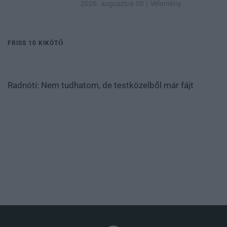
2026. augusztus 05
|
Vélemény
FRISS 10 KIKÖTŐ
Radnóti: Nem tudhatom, de testközelből már fájt