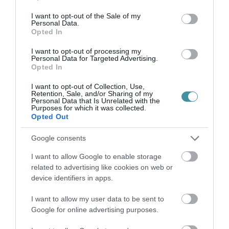
jól mutatja meg a varrást.
use your data for below specified purposes in below Google
consent section.
I want to opt-out of the Sale of my
Personal Data.
A dalban közben ott van a szerelem is. De ez
Opted In
sem egyszerű romantikus szál. A
I want to opt-out of processing my
szabadságvágy és a szerelem furcsán
Personal Data for Targeted Advertising.
Opted In
összekapcsolódik benne. Mintha az ember
I want to opt-out of Collection, Use,
egyszerre akarna kiszabadulni valamiből, és
Retention, Sale, and/or Sharing of my
Personal Data that Is Unrelated with the
közben mégis kötődni akar valakihez. Ez a
Purposes for which it was collected.
Opted Out
legemberibb ellentmondás. Szabad akarok
lenni, de nem akarok egyedül maradni. Ki
Google consents
akarok lépni, de félek, hogy az ajtó után nem
I want to allow Google to enable storage
tér, csak huzat vár.
related to advertising like cookies on web or
device identifiers in apps.
A modern ember ebben különösen erős.
I want to allow my user data to be sent to
Mindentől szabadulna. Közben mindentől fél.
Google for online advertising purposes.
Ki akar törni a rendszerből, majd visszanéz,