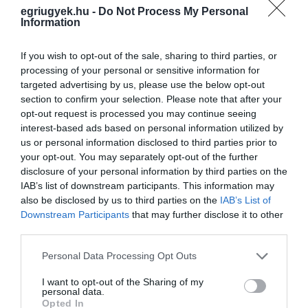
szoknyában. A szabadság néha így kezdődik:
egriugyek.hu -
Do Not Process My Personal
Information
röhögni mersz azon, amiről tegnap még azt
hitted, szent szabály.
If you wish to opt-out of the sale, sharing to third parties, or
processing of your personal or sensitive information for
(
Várlak a verses oldalamon)
targeted advertising by us, please use the below opt-out
section to confirm your selection. Please note that after your
opt-out request is processed you may continue seeing
"Egy érzés visszahúz, hej, Nem tudom feledni,
interest-based ads based on personal information utilized by
azt, amit te tudsz, De bátorság kell, Kezem a
us or personal information disclosed to third parties prior to
your opt-out. You may separately opt-out of the further
kilincsen:
disclosure of your personal information by third parties on the
IAB’s list of downstream participants. This information may
Ó, hogy szabadulnék mégis," Részlet.
also be disclosed by us to third parties on the
IAB’s List of
Downstream Participants
that may further disclose it to other
Ezért nagyobb ez a klip, mint a botrány
third parties.
körülötte. Nem a ruha a lényeg. A szerep a
Please note that this website/app uses one or more Google
Personal Data Processing Opt Outs
services and may gather and store information including but
lényeg. Az, hogy a társadalom mennyi jelmezt
not limited to your visit or usage behaviour. You may click to
I want to opt-out of the Sharing of my
ad ránk, aztán megsértődik, amikor valaki túl
personal data.
grant or deny consent to Google and its third-party tags to
Opted In