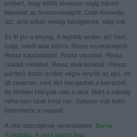
embert, hogy előbb olvasson végig három
fejezetet az önazonosságról. Csak kimondja
azt, amit sokan évekig kerülgetnek: elég volt.
És itt jön a lényeg. A legtöbb ember azt hiszi,
tudja, miből akar kitörni. Rossz munkahelyből.
Rossz kapcsolatból. Rossz városból. Rossz
családi mintából. Rossz elvárásokból. (Rossz
pártból) Aztán amikor végre kinyílik az ajtó, ott
áll zavartan, mint akit kiengedtek a ketrecből,
és hirtelen hiányzik neki a rács. Mert a rabság
néha nem csak kívül van. Sokszor már belül
berendezte a nappalit.
A cikk szerzőjének verseskötete:
Barna
Krisztián: A vers testté lesz