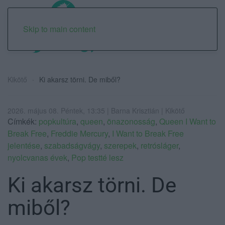
Skip to main content
Kikötő
Ki akarsz törni. De miből?
2026. május 08. Péntek, 13:35 | Barna Krisztián | Kikötő
Címkék:
popkultúra
,
queen
,
önazonosság
,
Queen I Want to
Break Free
,
Freddie Mercury
,
I Want to Break Free
jelentése
,
szabadságvágy
,
szerepek
,
retrósláger
,
nyolcvanas évek
,
Pop testté lesz
Ki akarsz törni. De
miből?