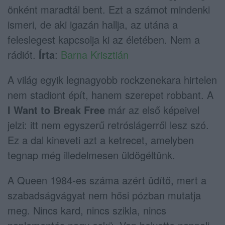
önként maradtál bent. Ezt a számot mindenki
ismeri, de aki igazán hallja, az utána a
feleslegest kapcsolja ki az életében. Nem a
rádiót.
Írta
:
Barna Krisztián
A világ egyik legnagyobb rockzenekara hirtelen
nem stadiont épít, hanem szerepet robbant. A
I Want to Break Free
már az első képeivel
jelzi: itt nem egyszerű retróslágerről lesz szó.
Ez a dal kineveti azt a ketrecet, amelyben
tegnap még illedelmesen üldögéltünk.
A Queen 1984-es száma azért üdítő, mert a
szabadságvágyat nem hősi pózban mutatja
meg. Nincs kard, nincs szikla, nincs