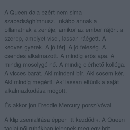
A Queen dala ezért nem sima
szabadsághimnusz. Inkább annak a
pillanatnak a zenéje, amikor az ember rájön: a
szerep, amelyet visel, lassan ráégett. A
kedves gyerek. A jó férj. A jó feleség. A
csendes alkalmazott. A mindig erős apa. A
mindig mosolygó nő. A mindig elérhető kolléga.
A vicces barát. Aki mindent bír. Aki sosem kér.
Aki mindig megérti. Aki lassan eltűnik a saját
alkalmazkodása mögött.
És akkor jön Freddie Mercury porszívóval.
A klip zsenialitása éppen itt kezdődik. A Queen
tagjai női ruhákban jelennek meg egy brit