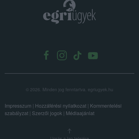
.
©
2026.
Minden jog fenntartva. egriugyek.hu
Impresszum
|
Hozzáférési nyilatkozat
|
Kommentelési
szabályzat
|
Szerzői jogok
|
Médiaajánlat
Ugrás a lap tetejére