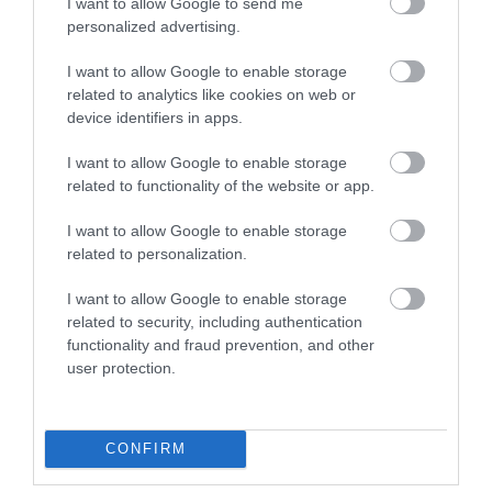
I want to allow Google to send me
hogy jön-e vele valaki. Le akarja venni a
personalized advertising.
szerepet, majd megijed, hogy nélküle üres lesz
I want to allow Google to enable storage
az arca. Itt már nem a Queen beszél. Itt mi
related to analytics like cookies on web or
vakarjuk a belső tapétát.
device identifiers in apps.
I want to allow Google to enable storage
A
I Want to Break Free
azért marad velünk,
related to functionality of the website or app.
mert nem ad használati utasítást a
I want to allow Google to enable storage
szabadsághoz. Nem mondja meg, melyik ajtót
related to personalization.
csapd be, kit hagyj ott, melyik életet égesd fel
I want to allow Google to enable storage
magad mögött. Csak odateszi eléd a kérdést,
related to security, including authentication
mint egy kulcsot az asztalra: biztos, hogy
functionality and fraud prevention, and other
szabad vagy, vagy csak megszoktad a saját
user protection.
ketreced berendezését?
CONFIRM
Ez a dal így lesz több retróslágernél. Egy