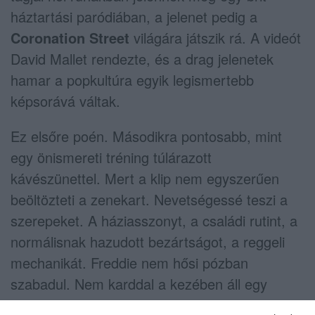
háztartási paródiában, a jelenet pedig a
Coronation Street
világára játszik rá. A videót
David Mallet rendezte, és a drag jelenetek
hamar a popkultúra egyik legismertebb
képsorává váltak.
Ez elsőre poén. Másodikra pontosabb, mint
egy önismereti tréning túlárazott
kávészünettel. Mert a klip nem egyszerűen
beöltözteti a zenekart. Nevetségessé teszi a
szerepeket. A háziasszonyt, a családi rutint, a
normálisnak hazudott bezártságot, a reggeli
mechanikát. Freddie nem hősi pózban
szabadul. Nem karddal a kezében áll egy
sziklán. Porszívózik, bajusszal, parókával,