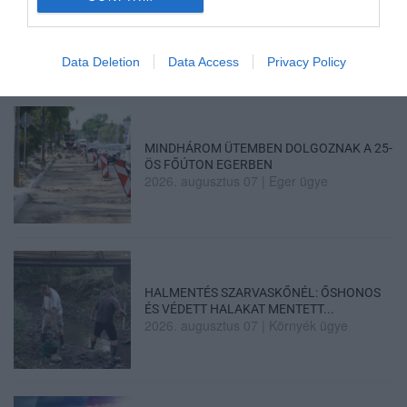
TÍZ ÉVE NEM VOLT ILYEN ALACSONY AZ
INFLÁCIÓ MAGYARORSZÁGON
2026. augusztus 07
|
Mindenki ügye
Data Deletion
Data Access
Privacy Policy
MINDHÁROM ÜTEMBEN DOLGOZNAK A 25-
ÖS FŐÚTON EGERBEN
2026. augusztus 07
|
Eger ügye
HALMENTÉS SZARVASKŐNÉL: ŐSHONOS
ÉS VÉDETT HALAKAT MENTETT...
2026. augusztus 07
|
Környék ügye