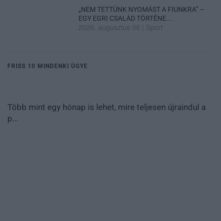
„NEM TETTÜNK NYOMÁST A FIUNKRA” –
EGY EGRI CSALÁD TÖRTÉNE...
2026. augusztus 06
|
Sport
FRISS 10 MINDENKI ÜGYE
Több mint egy hónap is lehet, mire teljesen újraindul a
p...