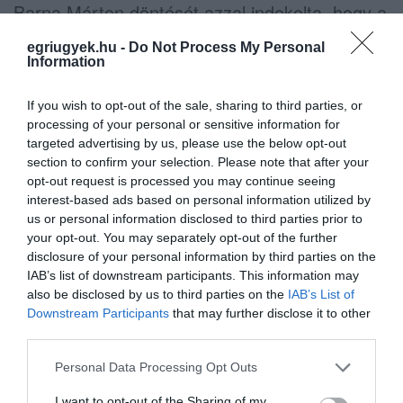
Barna Márton döntését azzal indokolta, hogy a
Magyar Péterhez fűződő rokoni és baráti
egriugyek.hu -
Do Not Process My Personal
kapcsolata megosztó lehetne a
Information
társadalomban. Szerinte a jogállamiság
If you wish to opt-out of the sale, sharing to third parties, or
helyreállítását olyan miniszter szolgálhatja
processing of your personal or sensitive information for
leginkább, „akit kizárólag tevékenysége alapján
targeted advertising by us, please use the below opt-out
section to confirm your selection. Please note that after your
ítél meg a nyilvánosság”.
opt-out request is processed you may continue seeing
interest-based ads based on personal information utilized by
indexkép: Magyar Péter facebook
us or personal information disclosed to third parties prior to
your opt-out. You may separately opt-out of the further
disclosure of your personal information by third parties on the
IAB’s list of downstream participants. This information may
also be disclosed by us to third parties on the
IAB’s List of
Downstream Participants
that may further disclose it to other
Ne maradjon le a legfrissebb hírekről, kövessen
third parties.
bennünket az EGRI ÜGYEK Google Hírek oldalán!
Please note that this website/app uses one or more Google
Personal Data Processing Opt Outs
services and may gather and store information including but
VISSZA A FŐOLDALRA
not limited to your visit or usage behaviour. You may click to
I want to opt-out of the Sharing of my