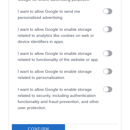
I want to allow Google to send me
TÖBB MINT EGY HÓNAP IS LEHET, MIRE
personalized advertising.
TELJESEN ÚJRAINDUL A P...
2026. augusztus 07
|
Mindenki ügye
I want to allow Google to enable storage
related to analytics like cookies on web or
device identifiers in apps.
TANULJ NÉMETÜL OTTHONRÓL: A
I want to allow Google to enable storage
DIGITÁLIS TANULÁS ELŐNYEI
2026. augusztus 07
|
Promóció
related to functionality of the website or app.
I want to allow Google to enable storage
related to personalization.
ÚJRAINDULNAK A KORÁBBAN
I want to allow Google to enable storage
LEÁLLÍTOTT SZOLGÁLTATÁSOK AZ EGRI...
2026. augusztus 07
|
Eger ügye
related to security, including authentication
functionality and fraud prevention, and other
user protection.
CONFIRM