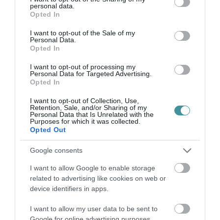
personal data.
grant or deny consent to Google and its third-party tags to
Opted In
use your data for below specified purposes in below Google
consent section.
I want to opt-out of the Sale of my
Personal Data.
Opted In
I want to opt-out of processing my
Personal Data for Targeted Advertising.
Legfrissebb híreink
Opted In
I want to opt-out of Collection, Use,
Retention, Sale, and/or Sharing of my
Personal Data that Is Unrelated with the
Purposes for which it was collected.
ÚJ MAGYAR KÜLÜGYI STRATÉGIA KÉSZÜL,
Opted Out
TELJES SZAKÍTÁS JÖN A...
2026. augusztus 08
|
Mindenki ügye
Google consents
I want to allow Google to enable storage
related to advertising like cookies on web or
TATA ELBŰVÖLŐ LÁTVÁNYOSSÁGAI,
device identifiers in apps.
AMIKÉRT ÉRDEMES MEGNÉZNI
2026. augusztus 08
|
Promóció
I want to allow my user data to be sent to
Google for online advertising purposes.