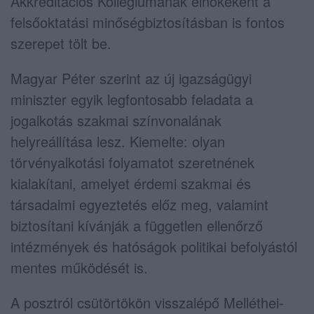
Akkreditációs Kollégiumának elnökeként a
felsőoktatási minőségbiztosításban is fontos
szerepet tölt be.
Magyar Péter szerint az új igazságügyi
miniszter egyik legfontosabb feladata a
jogalkotás szakmai színvonalának
helyreállítása lesz. Kiemelte: olyan
törvényalkotási folyamatot szeretnének
kialakítani, amelyet érdemi szakmai és
társadalmi egyeztetés előz meg, valamint
biztosítani kívánják a független ellenőrző
intézmények és hatóságok politikai befolyástól
mentes működését is.
A posztról csütörtökön visszalépő Melléthei-