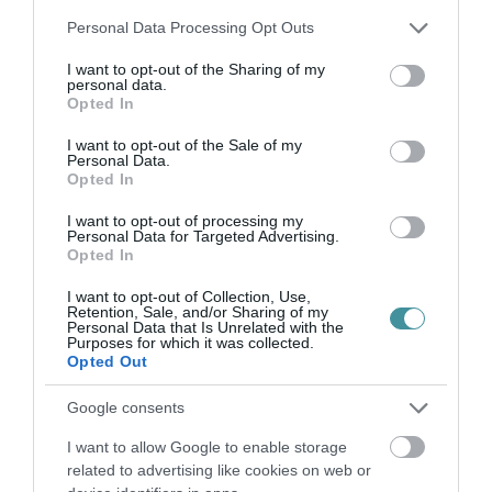
egyenletes tincsekre oszd fel, hogy a
Please note that this website/app uses one or more Google
Personal Data Processing Opt Outs
végeredmény arányos legyen. Miután
services and may gather and store information including but
not limited to your visit or usage behaviour. You may click to
I want to opt-out of the Sharing of my
elkészültél, egy kis hajlakkal biztosíthatod a
personal data.
grant or deny consent to Google and its third-party tags to
Opted In
tartósságot, hogy egész nap gyönyörűen álljon
use your data for below specified purposes in below Google
consent section.
a frizurád!
I want to opt-out of the Sale of my
Personal Data.
Opted In
A fonás lehetőségei szinte végtelenek. Engedd
I want to opt-out of processing my
szabadjára a fantáziád, és próbálj meg új
Personal Data for Targeted Advertising.
Opted In
stílusokat kialakítani. Lépj egyről a kettőre,
hiszen csak rajtad múlik, milyen formát ölt a
I want to opt-out of Collection, Use,
Retention, Sale, and/or Sharing of my
Personal Data that Is Unrelated with the
hajad!
Purposes for which it was collected.
Opted Out
(Szponzorált tartalom)
Google consents
I want to allow Google to enable storage
related to advertising like cookies on web or