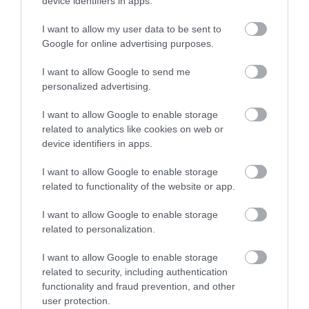
device identifiers in apps.
Ne maradjon le a legfrissebb hírekről, kövessen
bennünket az EGRI ÜGYEK Google Hírek oldalán!
I want to allow my user data to be sent to
Google for online advertising purposes.
I want to allow Google to send me
VISSZA A FŐOLDALRA
personalized advertising.
I want to allow Google to enable storage
related to analytics like cookies on web or
device identifiers in apps.
I want to allow Google to enable storage
related to functionality of the website or app.
Legfrissebb híreink
I want to allow Google to enable storage
AZ ENDODONCIÁBAN
related to personalization.
NÉLKÜLÖZHETETLEN ESZKÖZÖK
2026. augusztus 09
|
Promóció
I want to allow Google to enable storage
related to security, including authentication
functionality and fraud prevention, and other
user protection.