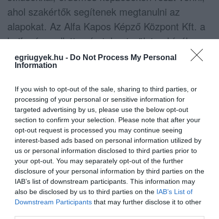
ahol szakértők segítenek megtanulni az
alapokat. Az Alfa Kapos Képző Központ Kft. a
hajfonás mellett számtalan területen kínál
képzéseket, változatos lehetőségeket nyújtva
egriugyek.hu -
Do Not Process My Personal
Information
az önkifejezés különféle formáira. A sárkány
fonás például egy rendkívül látványos és
If you wish to opt-out of the sale, sharing to third parties, or
összetett struktúra, ami a kreativitásod
processing of your personal or sensitive information for
targeted advertising by us, please use the below opt-out
maximális kihasználását igényli, és mindenkit
section to confirm your selection. Please note that after your
elbűvöl a megjelenésével.
opt-out request is processed you may continue seeing
interest-based ads based on personal information utilized by
Amikor fonott frizurát készítesz, érdemes
us or personal information disclosed to third parties prior to
your opt-out. You may separately opt-out of the further
észben tartanod néhány alapvető tippet. Friss
disclosure of your personal information by third parties on the
hajmosás után érdemes várni egy-két napot,
IAB’s list of downstream participants. This information may
also be disclosed by us to third parties on the
IAB’s List of
mert így a haj jobban kezelhető lesz.
Downstream Participants
that may further disclose it to other
Gondosan fésüld ki a hajat, és lehetőleg
third parties.