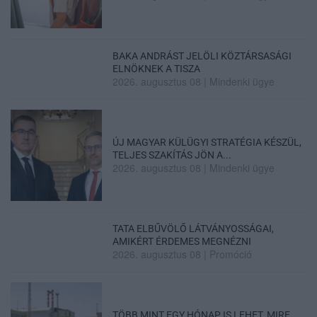
BAKA ANDRÁST JELÖLI KÖZTÁRSASÁGI
ELNÖKNEK A TISZA
2026. augusztus 08
|
Mindenki ügye
ÚJ MAGYAR KÜLÜGYI STRATÉGIA KÉSZÜL,
TELJES SZAKÍTÁS JÖN A...
2026. augusztus 08
|
Mindenki ügye
TATA ELBŰVÖLŐ LÁTVÁNYOSSÁGAI,
AMIKÉRT ÉRDEMES MEGNÉZNI
2026. augusztus 08
|
Promóció
TÖBB MINT EGY HÓNAP IS LEHET, MIRE