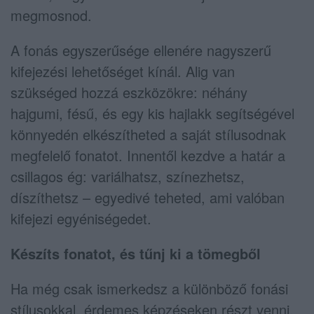
megmosnod.
A fonás egyszerűsége ellenére nagyszerű
kifejezési lehetőséget kínál. Alig van
szükséged hozzá eszközökre: néhány
hajgumi, fésű, és egy kis hajlakk segítségével
könnyedén elkészítheted a saját stílusodnak
megfelelő fonatot. Innentől kezdve a határ a
csillagos ég: variálhatsz, színezhetsz,
díszíthetsz – egyedivé teheted, ami valóban
kifejezi egyéniségedet.
Készíts fonatot, és tűnj ki a tömegből
Ha még csak ismerkedsz a különböző fonási
stílusokkal, érdemes képzéseken részt venni,