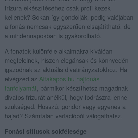
frizura elkészítéséhez csak profi kezek
kellenek? Sokan így gondolják, pedig valójában
a fonás nemcsak egyszerűen elsajátítható, de
a mindennapokban is gyakorolható.
A fonatok különféle alkalmakra kiválóan
megfelelnek, hiszen elegánsak és könnyedén
igazodnak az aktuális divatirányzatokhoz. Ha
elvégzed az
Alfakapos.hu hajfonás
tanfolyamát
, bármikor készíthetsz magadnak
divatos frizurát anélkül, hogy fodrászra lenne
szükséged. Hosszú, göndör vagy egyenes a
hajad? Számtalan variációból válogathatsz.
Fonási stílusok sokfélesége