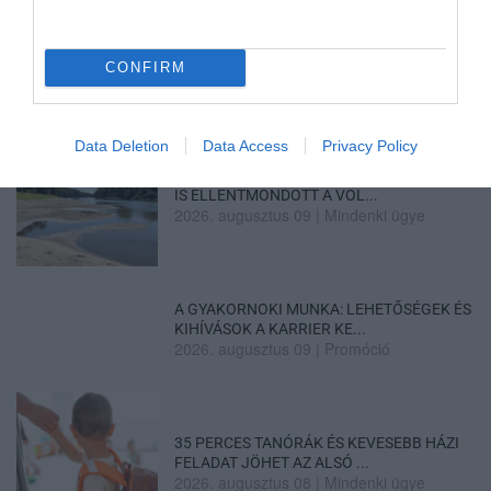
ITTASAN RANDALÍROZOTT EGER
BELVÁROSÁBAN: ÜZLETEK KIRAKATA...
2026. augusztus 09
|
Riasztó
CONFIRM
Data Deletion
Data Access
Privacy Policy
ORBÁN EGYKORI VÍZÜGYI ÁLLAMTITKÁRA
IS ELLENTMONDOTT A VOL...
2026. augusztus 09
|
Mindenki ügye
A GYAKORNOKI MUNKA: LEHETŐSÉGEK ÉS
KIHÍVÁSOK A KARRIER KE...
2026. augusztus 09
|
Promóció
35 PERCES TANÓRÁK ÉS KEVESEBB HÁZI
FELADAT JÖHET AZ ALSÓ ...
2026. augusztus 08
|
Mindenki ügye