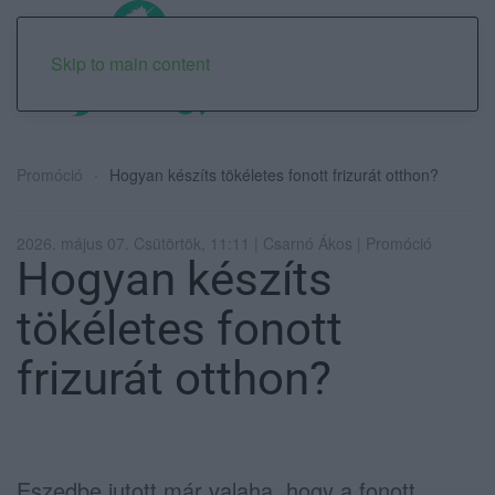
Skip to main content
Promóció
Hogyan készíts tökéletes fonott frizurát otthon?
2026. május 07. Csütörtök, 11:11 | Csarnó Ákos | Promóció
Hogyan készíts
tökéletes fonott
frizurát otthon?
Eszedbe jutott már valaha, hogy a fonott