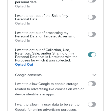
personal data.
grant or deny consent to Google and its third-party tags to
Opted In
use your data for below specified purposes in below Google
AZ ASZÁLY MIATT VÁGATLAN MÁJUST HIRDETETT GAJDOS
LÁSZLÓ, TÖBB VÁROS IS CSATLA...
consent section.
I want to opt-out of the Sale of my
Az egyre súlyosbodó aszályhelyzet miatt „vágatlan május”
Personal Data.
mozgalmat hirdetett Gajdos László, leendő környezetvédelmi
Opted In
miniszter.. A kezdeményezés lényege, hogy a lakosok és az
önkormányzatok májusban...
I want to opt-out of processing my
Personal Data for Targeted Advertising.
Opted In
TOVÁBB A CIKKHEZ
I want to opt-out of Collection, Use,
Retention, Sale, and/or Sharing of my
Personal Data that Is Unrelated with the
Purposes for which it was collected.
Opted Out
Ne maradjon le a legfrissebb hírekről, kövessen
bennünket az EGRI ÜGYEK Google Hírek oldalán!
Google consents
I want to allow Google to enable storage
related to advertising like cookies on web or
VISSZA A FŐOLDALRA
device identifiers in apps.
I want to allow my user data to be sent to
Google for online advertising purposes.