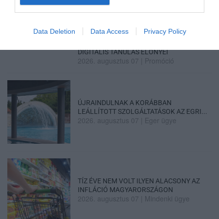
2026. augusztus 07
|
Mindenki ügye
Data Deletion
Data Access
Privacy Policy
TANULJ NÉMETÜL OTTHONRÓL: A
DIGITÁLIS TANULÁS ELŐNYEI
2026. augusztus 07
|
Promóció
ÚJRAINDULNAK A KORÁBBAN
LEÁLLÍTOTT SZOLGÁLTATÁSOK AZ EGRI...
2026. augusztus 07
|
Eger ügye
TÍZ ÉVE NEM VOLT ILYEN ALACSONY AZ
INFLÁCIÓ MAGYARORSZÁGON
2026. augusztus 07
|
Mindenki ügye