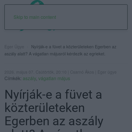
Skip to main content
Eger Ügye
Nyírják-e a füvet a közterületeken Egerben az
aszály alatt? A vágatlan májusról kérdezik az egrieket.
2026. május 07. Csütörtök, 20:10 | Csarnó Ákos | Eger ügye
Címkék:
aszály
,
vágatlan május
Nyírják-e a füvet a
közterületeken
Egerben az aszály