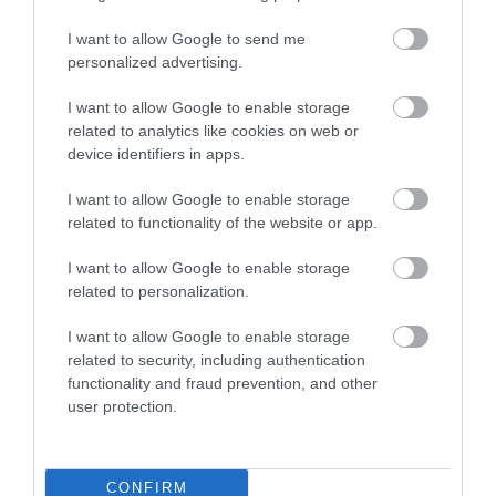
I want to allow Google to send me
personalized advertising.
Legfrissebb híreink
I want to allow Google to enable storage
related to analytics like cookies on web or
device identifiers in apps.
ÚJ MAGYAR KÜLÜGYI STRATÉGIA KÉSZÜL,
I want to allow Google to enable storage
TELJES SZAKÍTÁS JÖN A...
related to functionality of the website or app.
2026. augusztus 08
|
Mindenki ügye
I want to allow Google to enable storage
related to personalization.
TATA ELBŰVÖLŐ LÁTVÁNYOSSÁGAI,
I want to allow Google to enable storage
AMIKÉRT ÉRDEMES MEGNÉZNI
related to security, including authentication
2026. augusztus 08
|
Promóció
functionality and fraud prevention, and other
user protection.
TÖBB MINT EGY HÓNAP IS LEHET, MIRE
TELJESEN ÚJRAINDUL A P...
CONFIRM