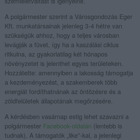
szemléletváltást is igényelne.
A polgármester szerint a Városgondozás Eger
Kft. munkatársainak jelenleg 3-4 hétre van
szükségük ahhoz, hogy a teljes városban
levágják a füvet, így ha a kaszálási ciklus
ritkulna, az gyakorlatilag két hónapos
növényzetet is jelenthet egyes területeken.
Hozzátette: amennyiben a lakosság támogatja
a kezdeményezést, a szakemberek több
energiát fordíthatnának az öntözésre és a
zöldfelületek állapotának megőrzésére.
A kérdésben vasárnap estig lehet szavazni a
polgármester
Facebook-oldalán
(lentebb is
tudnak). A támogatók „like”-kal, a jelenlegi