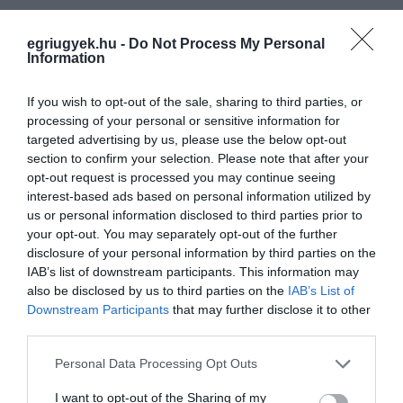
egriugyek.hu -
Do Not Process My Personal
Information
If you wish to opt-out of the sale, sharing to third parties, or
processing of your personal or sensitive information for
targeted advertising by us, please use the below opt-out
section to confirm your selection. Please note that after your
opt-out request is processed you may continue seeing
interest-based ads based on personal information utilized by
us or personal information disclosed to third parties prior to
your opt-out. You may separately opt-out of the further
disclosure of your personal information by third parties on the
IAB’s list of downstream participants. This information may
also be disclosed by us to third parties on the
IAB’s List of
Downstream Participants
that may further disclose it to other
third parties.
Kapcsolódó cikkek
Please note that this website/app uses one or more Google
Personal Data Processing Opt Outs
services and may gather and store information including but
not limited to your visit or usage behaviour. You may click to
I want to opt-out of the Sharing of my