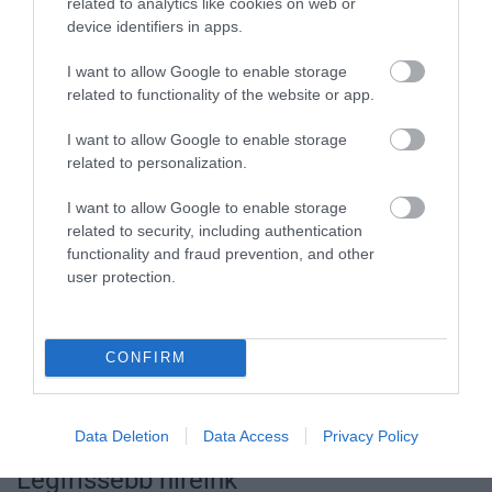
vezetését és a fenntartó Hit Gyülekezetét s.
related to analytics like cookies on web or
device identifiers in apps.
Amennyiben válasz érkezik, cikkünket
frissítjük.
I want to allow Google to enable storage
related to functionality of the website or app.
I want to allow Google to enable storage
related to personalization.
Ne maradjon le a legfrissebb hírekről, kövessen
I want to allow Google to enable storage
bennünket az EGRI ÜGYEK Google Hírek oldalán!
related to security, including authentication
functionality and fraud prevention, and other
user protection.
VISSZA A FŐOLDALRA
CONFIRM
Data Deletion
Data Access
Privacy Policy
Legfrissebb híreink