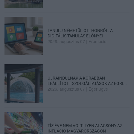
TANULJ NÉMETÜL OTTHONRÓL: A
DIGITÁLIS TANULÁS ELŐNYEI
2026. augusztus 07
|
Promóció
ÚJRAINDULNAK A KORÁBBAN
LEÁLLÍTOTT SZOLGÁLTATÁSOK AZ EGRI...
2026. augusztus 07
|
Eger ügye
TÍZ ÉVE NEM VOLT ILYEN ALACSONY AZ
INFLÁCIÓ MAGYARORSZÁGON