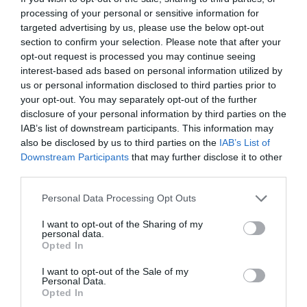
processing of your personal or sensitive information for
A levél állítása szerint a pedagógusok az
targeted advertising by us, please use the below opt-out
section to confirm your selection. Please note that after your
érettségi időszakban nem kapnak felügyeleti
opt-out request is processed you may continue seeing
díjat, túlóráikat pedig nem fizetik ki. Egy olyan
interest-based ads based on personal information utilized by
esetről is beszámoltak, amikor a szalagavató
us or personal information disclosed to third parties prior to
your opt-out. You may separately opt-out of the further
előkészületei miatt díszítő tanárokat az
disclosure of your personal information by third parties on the
igazgatóhelyettes visszarendelte tanítani, majd
IAB’s list of downstream participants. This information may
also be disclosed by us to third parties on the
IAB’s List of
állítólag e-mailben azzal fenyegették meg őket,
Downstream Participants
that may further disclose it to other
hogy aznapra nem kapnak fizetést.
third parties.
Please note that this website/app uses one or more Google
Personal Data Processing Opt Outs
A levél szerint a diákokat érintően is
services and may gather and store information including but
felmerültek aggályos gyakorlatok. Az állítás
not limited to your visit or usage behaviour. You may click to
I want to opt-out of the Sharing of my
personal data.
grant or deny consent to Google and its third-party tags to
alapján bizonyos fegyelmi ügyeknél olyan
Opted In
use your data for below specified purposes in below Google
lehetőség került felajánlásra a büntetés
consent section.
I want to opt-out of the Sale of my
Personal Data.
elkerülésére, hogy a tanuló elveszítette havi
Opted In