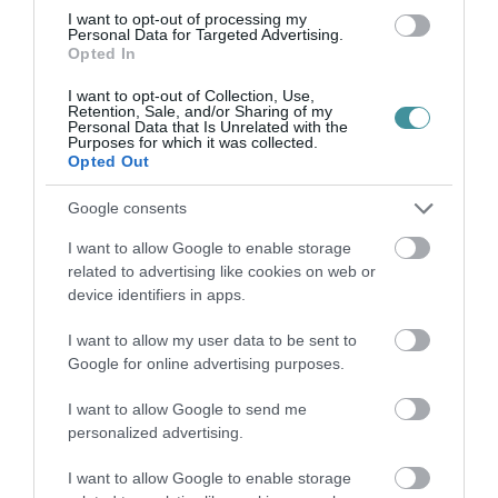
technikumi ösztöndíját. A levél írója azt állítja,
I want to opt-out of processing my
hogy az így elvett pénzek sorsa nem átlátható.
Personal Data for Targeted Advertising.
Opted In
Szintén szerepel az állítások között, hogy az
I want to opt-out of Collection, Use,
Retention, Sale, and/or Sharing of my
intézményben több olyan oktató is taníthat, aki
Personal Data that Is Unrelated with the
Purposes for which it was collected.
nem rendelkezik megfelelő pedagógusi
Opted Out
végzettséggel.
Google consents
Az ügyben megkerestük a Heves Vármegyei
I want to allow Google to enable storage
related to advertising like cookies on web or
Rendőr-főkapitányságot is. Válaszukban azt
device identifiers in apps.
írták:
az eset kapcsán az Egri
Rendőrkapitányság indított eljárást
,
I want to allow my user data to be sent to
Google for online advertising purposes.
azonban annak részleteiről jelenleg nem
adhatnak bővebb tájékoztatást.
I want to allow Google to send me
personalized advertising.
Az Egri Ügyek az ügyben keresi az intézmény
I want to allow Google to enable storage