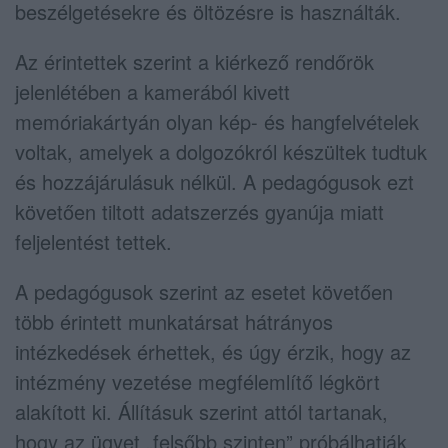
beszélgetésekre és öltözésre is használták.
Az érintettek szerint a kiérkező rendőrök
jelenlétében a kamerából kivett
memóriakártyán olyan kép- és hangfelvételek
voltak, amelyek a dolgozókról készültek tudtuk
és hozzájárulásuk nélkül. A pedagógusok ezt
követően tiltott adatszerzés gyanúja miatt
feljelentést tettek.
A pedagógusok szerint az esetet követően
több érintett munkatársat hátrányos
intézkedések érhettek, és úgy érzik, hogy az
intézmény vezetése megfélemlítő légkört
alakított ki. Állításuk szerint attól tartanak,
hogy az ügyet „felsőbb szinten” próbálhatják