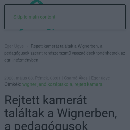
Skip to main content
Eger Ügye
Rejtett kamerát találtak a Wignerben, a
pedagógusok szerint rendszerszintű visszaélések történhetnek az
egri intézményben
2026. május 08. Péntek, 08:01 | Csarnó Ákos | Eger ügye
Címkék:
wigner jenő középiskola
,
rejtett kamera
Rejtett kamerát
találtak a Wignerben,
a pedagógusok