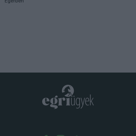
Egerben
.