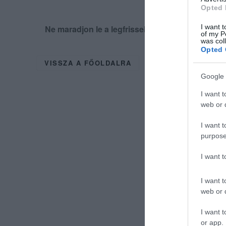
Opted 
I want t
Ne maradjon le a legfrissebb hírekről, kövess
of my P
was col
Opted 
VISSZA A FŐOLDALRA
Google 
I want t
web or d
I want t
purpose
I want 
I want t
web or d
I want t
or app.