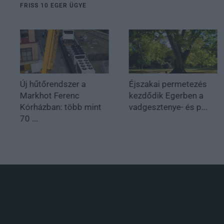
FRISS 10 EGER ÜGYE
Új hűtőrendszer a
Éjszakai permetezés
Markhot Ferenc
kezdődik Egerben a
Kórházban: több mint
vadgesztenye- és p...
70 ...
.