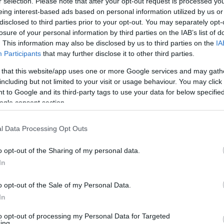
r selection. Please note that after your opt-out request is processed y
gy az akadálymentesítés szempontjából is
eing interest-based ads based on personal information utilized by us or
disclosed to third parties prior to your opt-out. You may separately opt-
özlekedésben.
losure of your personal information by third parties on the IAB’s list of
. This information may also be disclosed by us to third parties on the
IA
elő doppler radar is, amely folyamatosan
Participants
that may further disclose it to other third parties.
er ennek alapján képes lehet hatékonyabban
 that this website/app uses one or more Google services and may gath
alesetveszélyt és javítva a közlekedés
including but not limited to your visit or usage behaviour. You may click 
 to Google and its third-party tags to use your data for below specifi
autósok számára.
ogle consent section.
ponta jelentős gyalogos- és járműforgalmat
l Data Processing Opt Outs
tek és több intézmény is a közelben
o opt-out of the Sharing of my personal data.
kak mindennapi közlekedését teheti
In
o opt-out of the Sale of my Personal Data.
In
to opt-out of processing my Personal Data for Targeted
ing.