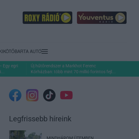
KIKÖTŐ
BARTA AUTÓ
– Egy egri
Új hűtőrendszer a Markhot Ferenc
...
Kórházban: több mint 70 millió forintos fejl...
Legfrissebb híreink
MINDHÁROM ÜTEMBEN