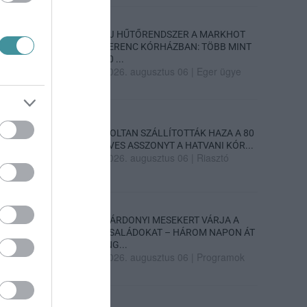
ÚJ HŰTŐRENDSZER A MARKHOT
FERENC KÓRHÁZBAN: TÖBB MINT
70 ...
2026. augusztus 06
|
Eger ügye
HOLTAN SZÁLLÍTOTTÁK HAZA A 80
ÉVES ASSZONYT A HATVANI KÓR...
2026. augusztus 06
|
Riasztó
GÁRDONYI MESEKERT VÁRJA A
CSALÁDOKAT – HÁROM NAPON ÁT
ING...
2026. augusztus 06
|
Programok