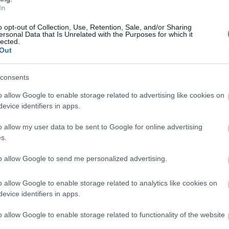
In
o opt-out of Collection, Use, Retention, Sale, and/or Sharing
en bennünket az EGRI ÜGYEK Google Hírek oldalán!
ersonal Data that Is Unrelated with the Purposes for which it
lected.
Out
consents
o allow Google to enable storage related to advertising like cookies on
evice identifiers in apps.
o allow my user data to be sent to Google for online advertising
s.
to allow Google to send me personalized advertising.
o allow Google to enable storage related to analytics like cookies on
evice identifiers in apps.
o allow Google to enable storage related to functionality of the website