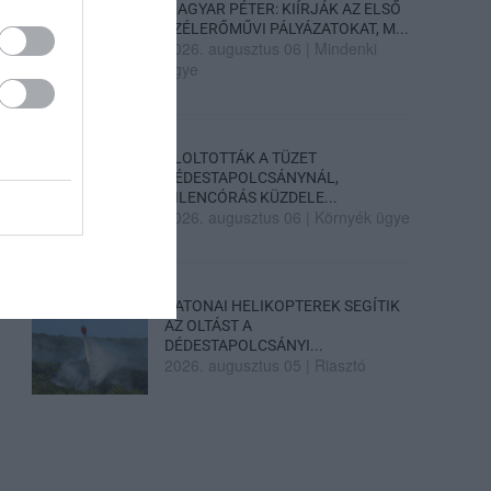
MAGYAR PÉTER: KIÍRJÁK AZ ELSŐ
SZÉLERŐMŰVI PÁLYÁZATOKAT, M...
2026. augusztus 06
|
Mindenki
ügye
ELOLTOTTÁK A TÜZET
DÉDESTAPOLCSÁNYNÁL,
KILENCÓRÁS KÜZDELE...
2026. augusztus 06
|
Környék ügye
KATONAI HELIKOPTEREK SEGÍTIK
AZ OLTÁST A
DÉDESTAPOLCSÁNYI...
2026. augusztus 05
|
Riasztó