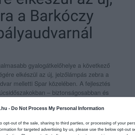
ra a Barkóczy
pályaudvarnál
galmasabb gyalogátkelőhelye a következő
gére elkészül az új, jelzőlámpás zebra a
var melletti Spar közelében. A fejlesztés
csúcsidőszakokban – biztonságosabban és
lmas útszakaszon -
tájékoztatott
Vágner Ákos
.hu -
Do Not Process My Personal Information
to opt-out of the sale, sharing to third parties, or processing of your per
jelzőlámpát kap. A beruházás részeként
formation for targeted advertising by us, please use the below opt-out s
ek, amely hangjelzésekkel segíti a vakok és