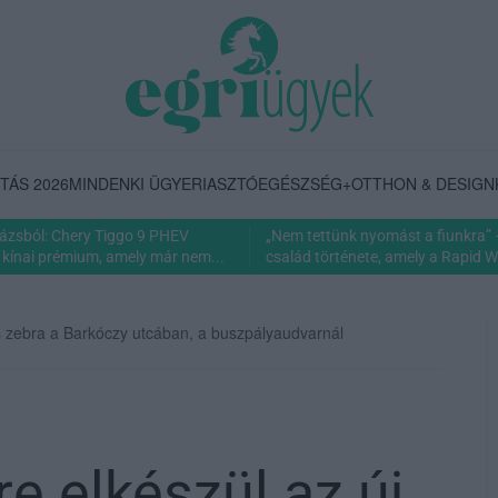
TÁS 2026
MINDENKI ÜGYE
RIASZTÓ
EGÉSZSÉG+
OTTHON & DESIGN
rázsból: Chery Tiggo 9 PHEV
„Nem tettünk nyomást a fiunkra” 
 kínai prémium, amely már nem...
család története, amely a Rapid Wi
s zebra a Barkóczy utcában, a buszpályaudvarnál
 elkészül az új,