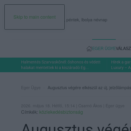
Skip to main content
2026. augusztus 07., péntek, Ibolya névnap
EGER ÜGYE
VÁLASZ
Halmentés Szarvaskőnél: őshonos és védett
Hírek a ga
halakat mentettek ki a kiszáradó Eg...
Luxury – A
Eger Ügye
Augusztus végére elkészül az új, jelzőlámpá
2026. május 18. Hétfő, 15:14 | Csarnó Ákos | Eger ügye
Címkék:
közlekedésbiztonság
Augusztus végére