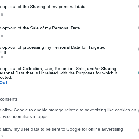
gyezte a kegyelmi kérvényt, valamint
o opt-out of the Sharing of my personal data.
In
Elmondása szerint ezekben az érintett
kat tettek a kegyelem mellett.
o opt-out of the Sale of my Personal Data.
In
r azt mondta: a dossziéban nincs olyan
to opt-out of processing my Personal Data for Targeted
a Judit végül miért írta alá a
ing.
In
e az történhetett, hogy amikor a módosított
a teljes, negyven ügyet tartalmazó csomag
o opt-out of Collection, Use, Retention, Sale, and/or Sharing
ersonal Data that Is Unrelated with the Purposes for which it
több szintjén sem jelezték, hogy az egyik
lected.
Out
consents
zte, ugyanakkor hangsúlyozta: a politikai
o allow Google to enable storage related to advertising like cookies on
ek kellett viselnie, amit állítása szerint
evice identifiers in apps.
o allow my user data to be sent to Google for online advertising
s.
 Tamás
köztársasági elnököt arra, hogy a