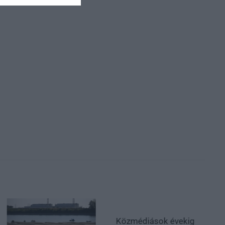
Közmédiások évekig