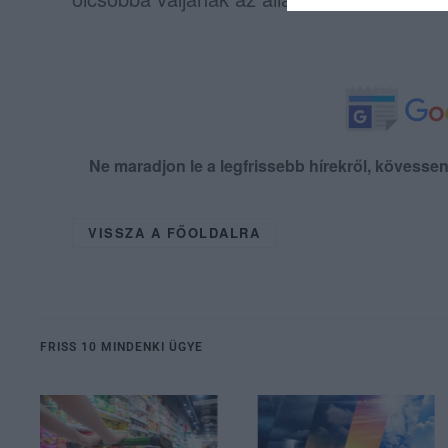
Ne maradjon le a legfrissebb hírekről, kövess
VISSZA A FŐOLDALRA
FRISS 10 MINDENKI ÜGYE