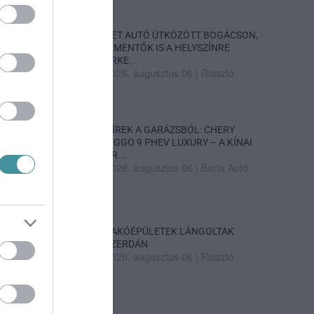
KÉT AUTÓ ÜTKÖZÖTT BOGÁCSON,
A MENTŐK IS A HELYSZÍNRE
ÉRKE...
2026. augusztus 06
|
Riasztó
HÍREK A GARÁZSBÓL: CHERY
TIGGO 9 PHEV LUXURY – A KÍNAI
PR...
2026. augusztus 06
|
Barta Autó
LAKÓÉPÜLETEK LÁNGOLTAK
SZERDÁN
2026. augusztus 06
|
Riasztó