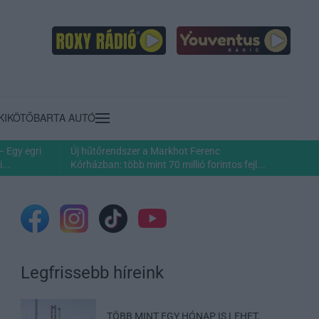
KIKÖTŐ
BARTA AUTÓ
– Egy egri
Új hűtőrendszer a Markhot Ferenc
...
Kórházban: több mint 70 millió forintos fejl...
Legfrissebb híreink
TÖBB MINT EGY HÓNAP IS LEHET,