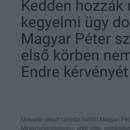
Kedden hozzák 
kegyelmi ügy do
Magyar Péter sz
első körben nem
Endre kérvényét
Második ülését tartotta hétfőn Magyar Pé
Miniszterelnökségen, ahol több, politikaila