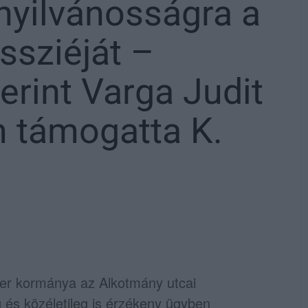
nyilvánosságra a
ssziéját –
erint Varga Judit
 támogatta K.
ter kormánya az Alkotmány utcai
g és közéletileg is érzékeny ügyben