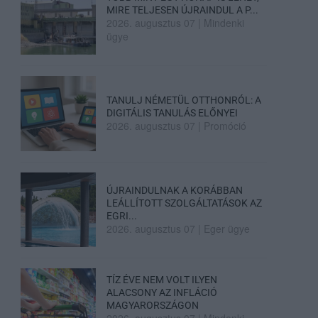
MIRE TELJESEN ÚJRAINDUL A P...
2026. augusztus 07
|
Mindenki
ügye
TANULJ NÉMETÜL OTTHONRÓL: A
DIGITÁLIS TANULÁS ELŐNYEI
2026. augusztus 07
|
Promóció
ÚJRAINDULNAK A KORÁBBAN
LEÁLLÍTOTT SZOLGÁLTATÁSOK AZ
EGRI...
2026. augusztus 07
|
Eger ügye
TÍZ ÉVE NEM VOLT ILYEN
ALACSONY AZ INFLÁCIÓ
MAGYARORSZÁGON
2026. augusztus 07
|
Mindenki