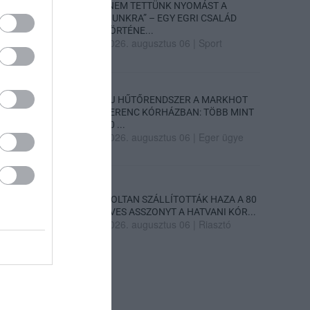
„NEM TETTÜNK NYOMÁST A
FIUNKRA” – EGY EGRI CSALÁD
TÖRTÉNE...
2026. augusztus 06
|
Sport
ÚJ HŰTŐRENDSZER A MARKHOT
FERENC KÓRHÁZBAN: TÖBB MINT
70 ...
2026. augusztus 06
|
Eger ügye
HOLTAN SZÁLLÍTOTTÁK HAZA A 80
ÉVES ASSZONYT A HATVANI KÓR...
2026. augusztus 06
|
Riasztó