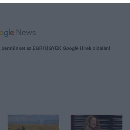
en bennünket az EGRI ÜGYEK Google Hírek oldalán!