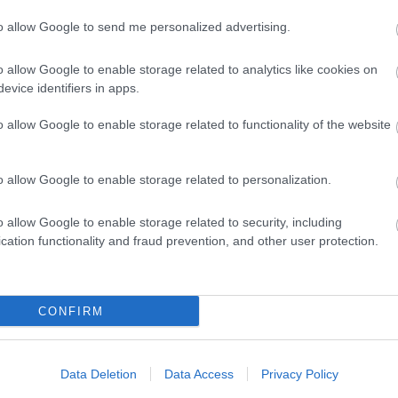
osságra, hogy minden részlet ismertté
to allow Google to send me personalized advertising.
o allow Google to enable storage related to analytics like cookies on
evice identifiers in apps.
is elhangzottak. Magyar Péter szerint a
rintot nem tüntetett fel a költségvetésben,
o allow Google to enable storage related to functionality of the website
tt felülvizsgálják a honvédségi repülőgépek
o allow Google to enable storage related to personalization.
belügyminiszter használhat majd kék villogót,
o allow Google to enable storage related to security, including
lehet státuszszimbólum, kizárólag
cation functionality and fraud prevention, and other user protection.
áról is. A tervek szerint a rendszer kikerülne
CONFIRM
i feladatokat pedig a jövőben a
k át annak érdekében, hogy az eljárások
Data Deletion
Data Access
Privacy Policy
ra.