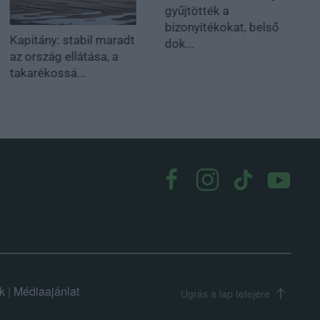
gyűjtötték a
bizonyítékokat, belső
Kapitány: stabil maradt
dok...
az ország ellátása, a
takarékossá...
k
|
Médiaajánlat
Ugrás a lap tetejére