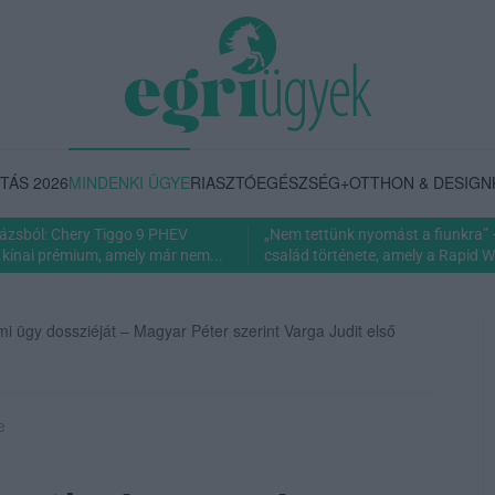
TÁS 2026
MINDENKI ÜGYE
RIASZTÓ
EGÉSZSÉG+
OTTHON & DESIGN
rázsból: Chery Tiggo 9 PHEV
„Nem tettünk nyomást a fiunkra” 
 kínai prémium, amely már nem...
család története, amely a Rapid Wi
 ügy dossziéját – Magyar Péter szerint Varga Judit első
e