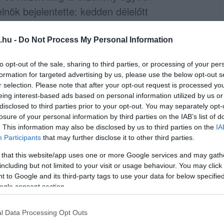
lnök bejelentette: kedden délelőtt
ziéját, amelyből szerinte kiderül, hogy
 első körben nem támogatta K. Endre kegyelmi
.hu -
Do Not Process My Personal Information
to opt-out of the sale, sharing to third parties, or processing of your per
formation for targeted advertising by us, please use the below opt-out s
 jogok tiszteletben tartása mellett teszi
r selection. Please note that after your opt-out request is processed y
Magyar Péter közlése szerint az akkori
eing interest-based ads based on personal information utilized by us or
disclosed to third parties prior to your opt-out. You may separately opt-
i kérvényt terjesztett fel Novák Katalin
losure of your personal information by third parties on the IAB’s list of
 mindössze három esetben javasolta a
. This information may also be disclosed by us to third parties on the
IA
Participants
that may further disclose it to other third parties.
artozott ezek közé.
 that this website/app uses one or more Google services and may gath
 nem ismert indokok alapján változott meg a
including but not limited to your visit or usage behaviour. You may click 
 to Google and its third-party tags to use your data for below specifi
legutóbb az 1998-as Kunos-ügyben történt,
ogle consent section.
tést.
l Data Processing Opt Outs
vánosságra kerülő anyagokból az is kiderül