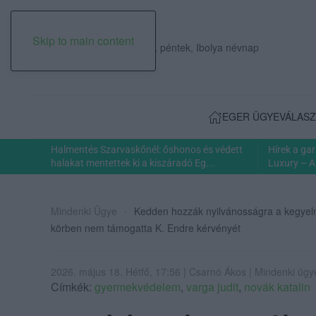
Skip to main content
2026. augusztus 07., péntek, Ibolya névnap
EGER ÜGYE
VÁLASZ
Halmentés Szarvaskőnél: őshonos és védett
Hírek a ga
halakat mentettek ki a kiszáradó Eg...
Luxury – A
Mindenki Ügye
Kedden hozzák nyilvánosságra a kegyelmi
körben nem támogatta K. Endre kérvényét
2026. május 18. Hétfő, 17:56 | Csarnó Ákos | Mindenki ügy
Címkék:
gyermekvédelem
,
varga judit
,
novák katalin