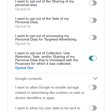
not limited to your visit or usage behaviour. You may click to
I want to opt-out of the Sharing of my
personal data.
Bővült a Fidesz tábora és a párt támogatottsága is elmozdult a
grant or deny consent to Google and its third-party tags to
Opted In
mélypontról, a decemberi 30 százalék után februárban 31, most
use your data for below specified purposes in below Google
33 százalékra nőtt a szavazóbázisa a teljes népességen belül -
consent section.
I want to opt-out of the Sale of my
Personal Data.
derül ki ...
Opted In
A MÓR ELVÉGZI A MUNKÁJÁT – HOGY LESZ ÍGY MIRKÓCZKI
I want to opt-out of processing my
ÁDÁM MINDENKI POLGÁRMESTERE?
Personal Data for Targeted Advertising.
2021. március 21
|
Vélemény
Opted In
Nem győzi kapkodni a fejét az ember az utóbbi napokban történt
I want to opt-out of Collection, Use,
egri események közepette. Nehéz eldönteni, hogy ezek az
Retention, Sale, and/or Sharing of my
Personal Data that Is Unrelated with the
események a fatális véletlenek gyűrűjében gerjesztik önmagukat,
Purposes for which it was collected.
vagy egy tudat...
Opted Out
Google consents
KÖZVÉLEMÉNY-KUTATÁS: A JOBBIK ELNÖKE A LEGNÉPSZERŰBB
MINISZTERELNÖK-JELÖLT, KARÁCSONY ÉS DOBREV KÖVETI
2021. március 22
|
Mindenki ügye
I want to allow Google to enable storage
related to advertising like cookies on web or
Az ellenzéki előválasztások egyik legfontosabb kérdése, hogy ki
device identifiers in apps.
lesz a hat ellenzéki párt (DK, Jobbik, Momentum, MSZP, LMP,
Párbeszéd) közös miniszterelnök-jelöltje, egyben közös listájának
I want to allow my user data to be sent to
vezetőj...