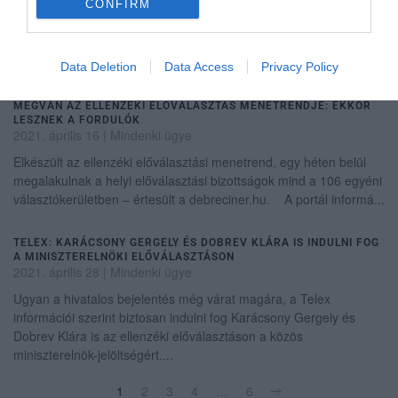
CONFIRM
"A demokrata ellenzéki szövetség azért jött létre, hogy leváltsa,
meghaladja a társadalom megosztására építő politikai kultúrát
Magyarországon. Az a célunk, hogy Magyarország újra egy olyan
európai...
Data Deletion
Data Access
Privacy Policy
MEGVAN AZ ELLENZÉKI ELŐVÁLASZTÁS MENETRENDJE: EKKOR
LESZNEK A FORDULÓK
2021. április 16
|
Mindenki ügye
Elkészült az ellenzéki előválasztási menetrend, egy héten belül
megalakulnak a helyi előválasztási bizottságok mind a 106 egyéni
választókerületben – értesült a debreciner.hu. A portál informá...
TELEX: KARÁCSONY GERGELY ÉS DOBREV KLÁRA IS INDULNI FOG
A MINISZTERELNÖKI ELŐVÁLASZTÁSON
2021. április 28
|
Mindenki ügye
Ugyan a hivatalos bejelentés még várat magára, a Telex
információi szerint biztosan indulni fog Karácsony Gergely és
Dobrev Klára is az ellenzéki előválasztáson a közös
miniszterelnök-jelöltségért....
1
2
3
4
…
6