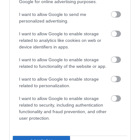
Google for online advertising purposes.
KÖZÖS VIDEÓBAN BUZDÍTANAK OLTÁSRA AZ ELLENZÉKI PÁRTOK,
I want to allow Google to send me
VÁLASZUL A KORMÁNYPROPAGANDÁRA
personalized advertising.
2021. április 05
|
Mindenki ügye
Videóban álltak ki az oltás fontossága mellett az összefogásban
I want to allow Google to enable storage
részvevő hat ellenzéki párt – a Momentum, az LMP, a DK, a
related to analytics like cookies on web or
Párbeszéd, a Jobbik és az MSZP – vezetői. Az ellenzéki
device identifiers in apps.
pártszövetség áll...
I want to allow Google to enable storage
related to functionality of the website or app.
MOST MÁR HIVATALOS: BERECZ MÁTYÁS TÉNYLEG A DK
JELÖLTJEKÉNT INDUL AZ EGRI ELŐVÁLASZTÁSON
2021. április 06
|
Eger ügye
I want to allow Google to enable storage
related to personalization.
Ahogy azt korábban portálunk is megírta, Berecz Mátyás volt
alpolgármester neve elsők között merült fel a Heves megye 1.
I want to allow Google to enable storage
számú választókerületében, azaz Egerben és környékén tartott
related to security, including authentication
ellenéki elővál...
functionality and fraud prevention, and other
user protection.
AZ ELŐVÁLASZTÁSON INDULÓKNAK VÁLLALNIUK KELL, HOGY
NEM JÁRATJÁK LE A TÖBBI JELÖLTET
2021. április 14
|
Mindenki ügye