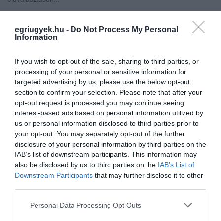
ÍME, A MOMENTUM EGRI JELÖLTJE AZ ELLENZÉKI
egriugyek.hu -
Do Not Process My Personal
ELŐVÁLASZTÁSRA: VOLT KÉPVISELŐT INDÍTANAK A KÉT
Information
BALOLDALI JELÖLT ELLEN
2021. január 30
|
Eger ügye
Többször beszámoltunk már az Egri Ügyeken a tervezett ellenzéki
If you wish to opt-out of the sale, sharing to third parties, or
előválasztás lehetséges jelöltjeiről Heves megye 1. számú
processing of your personal or sensitive information for
választókerületében, azaz Egerben és tágabb környékén. Eddig
targeted advertising by us, please use the below opt-out
két név került...
section to confirm your selection. Please note that after your
opt-out request is processed you may continue seeing
interest-based ads based on personal information utilized by
MIRKÓCZKI ÁDÁM: A MOMENTUM VISSZATASZÍTÓ, A JOBBIK
us or personal information disclosed to third parties prior to
PROLI MÓDON KOMMUNIKÁL
2021. március 12
|
Eger ügye
your opt-out. You may separately opt-out of the further
disclosure of your personal information by third parties on the
Mirkóczki Ádám, Eger polgármestere már korábban is
IAB’s list of downstream participants. This information may
egyértelművé tette, hogy azért nem csatlakozott eddig más
also be disclosed by us to third parties on the
IAB’s List of
ellenzéki településvezetők kezdeményezéseihez, mert szerinte a
Downstream Participants
that may further disclose it to other
városvezetés feladata nem...
third parties.
Please note that this website/app uses one or more Google
VEZET A FIDESZ ELŐTT AZ ELLENZÉKI PÁRTOK KÖZÖS LISTÁJA
Personal Data Processing Opt Outs
EGY FRISS KÖZVÉLEMÉNY-KUTATÁS SZERINT
services and may gather and store information including but
2021. március 17
|
Mindenki ügye