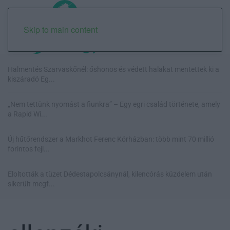
Skip to main content
Halmentés Szarvaskőnél: őshonos és védett halakat mentettek ki a
kiszáradó Eg...
„Nem tettünk nyomást a fiunkra” – Egy egri család története, amely
a Rapid Wi...
Új hűtőrendszer a Markhot Ferenc Kórházban: több mint 70 millió
forintos fejl...
Eloltották a tüzet Dédestapolcsánynál, kilencórás küzdelem után
sikerült megf...