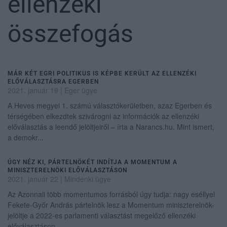
ellenzéki
összefogás
MÁR KÉT EGRI POLITIKUS IS KÉPBE KERÜLT AZ ELLENZÉKI
ELŐVÁLASZTÁSRA EGERBEN
2021. január 19
|
Eger ügye
A Heves megyei 1. számú választókerületben, azaz Egerben és
térségében elkezdtek szivárogni az információk az ellenzéki
előválasztás a leendő jelöltjeiről – írta a Narancs.hu. Mint ismert,
a demokr...
ÚGY NÉZ KI, PÁRTELNÖKÉT INDÍTJA A MOMENTUM A
MINISZTERELNÖKI ELŐVÁLASZTÁSON
2021. január 22
|
Mindenki ügye
Az Azonnali több momentumos forrásból úgy tudja: nagy eséllyel
Fekete-Győr András pártelnök lesz a Momentum miniszterelnök-
jelöltje a 2022-es parlamenti választást megelőző ellenzéki
előválasztáson...