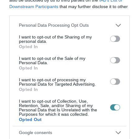
Legfrissebb híreink
Downstream Participants
that may further disclose it to other
third parties.
Please note that this website/app uses one or more Google
Personal Data Processing Opt Outs
services and may gather and store information including but
KÉT AUTÓ ÜTKÖZÖTT BOGÁCSON, A
not limited to your visit or usage behaviour. You may click to
I want to opt-out of the Sharing of my
MENTŐK IS A HELYSZÍNRE ÉRKE...
personal data.
2026. augusztus 06
|
Riasztó
grant or deny consent to Google and its third-party tags to
Opted In
use your data for below specified purposes in below Google
consent section.
I want to opt-out of the Sale of my
Personal Data.
Opted In
I want to opt-out of processing my
HÍREK A GARÁZSBÓL: CHERY TIGGO 9
Personal Data for Targeted Advertising.
PHEV LUXURY – A KÍNAI PR...
Opted In
2026. augusztus 06
|
Barta Autó
I want to opt-out of Collection, Use,
Retention, Sale, and/or Sharing of my
Personal Data that Is Unrelated with the
Purposes for which it was collected.
Opted Out
Google consents
LAKÓÉPÜLETEK LÁNGOLTAK SZERDÁN