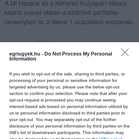
A Mi Hazánk és a Kétfarkú Kutyapárt tábora
kitartó marad ebben a szűkített pártlistás
versenyben is: 2 illetve 1 százalékot vonzanak.
egriugyek.hu -
Do Not Process My Personal
Information
Ne maradjon le a legfrissebb hírekről, kövessen
bennünket az EGRI ÜGYEK Google Hírek oldalán!
If you wish to opt-out of the sale, sharing to third parties, or
processing of your personal or sensitive information for
targeted advertising by us, please use the below opt-out
VISSZA A FŐOLDALRA
section to confirm your selection. Please note that after your
opt-out request is processed you may continue seeing
interest-based ads based on personal information utilized by
us or personal information disclosed to third parties prior to
your opt-out. You may separately opt-out of the further
disclosure of your personal information by third parties on the
IAB’s list of downstream participants. This information may
also be disclosed by us to third parties on the
IAB’s List of