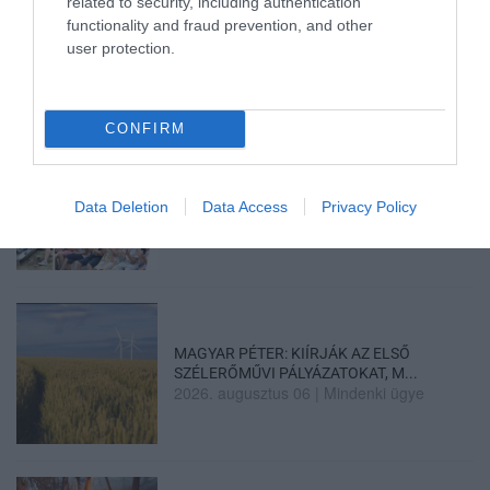
related to security, including authentication
HOLTAN SZÁLLÍTOTTÁK HAZA A 80 ÉVES
ASSZONYT A HATVANI KÓR...
functionality and fraud prevention, and other
2026. augusztus 06
|
Riasztó
user protection.
CONFIRM
GÁRDONYI MESEKERT VÁRJA A
CSALÁDOKAT – HÁROM NAPON ÁT ING...
Data Deletion
Data Access
Privacy Policy
2026. augusztus 06
|
Programok
MAGYAR PÉTER: KIÍRJÁK AZ ELSŐ
SZÉLERŐMŰVI PÁLYÁZATOKAT, M...
2026. augusztus 06
|
Mindenki ügye