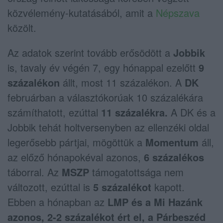
közvélemény-kutatásából, amit a
Népszava
közölt.
Az adatok szerint tovább erősödött a
Jobbik
is, tavaly év végén 7, egy hónappal ezelőtt
9
százalékon
állt, most 11 százalékon. A
DK
februárban a választókorúak 10 százalékára
számíthatott, ezúttal
11 százalékra.
A DK és a
Jobbik tehát holtversenyben az ellenzéki oldal
legerősebb pártjai, mögöttük a
Momentum
áll,
az előző hónapokéval azonos,
6 százalékos
táborral. Az
MSZP
támogatottsága nem
változott, ezúttal is
5 százalékot
kapott.
Ebben a hónapban az
LMP és a Mi Hazánk
azonos, 2-2 százalékot ért el, a Párbeszéd