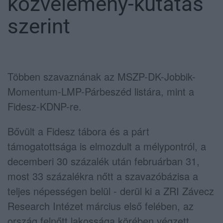
közvélemény-kutatás
szerint
Többen szavaznának az MSZP-DK-Jobbik-
Momentum-LMP-Párbeszéd listára, mint a
Fidesz-KDNP-re.
Bővült a Fidesz tábora és a párt
támogatottsága is elmozdult a mélypontról, a
decemberi 30 százalék után februárban 31,
most 33 százalékra nőtt a szavazóbázisa a
teljes népességen belül - derül ki a ZRI Závecz
Research Intézet március első felében, az
ország felnőtt lakossága körében végzett