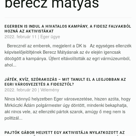
berecz mátyás
EGERBEN IS INDUL A HIVATALOS KAMPÁNY, A FIDESZ FALVAKBÓL
HOZNÁ AZ AKTIVISTÁKAT
2022. február 11
|
Eger ügye
Berecznél az emberek, megjelent a DK is Az egységes ellenzék
képviselőjelöltjének Berecz Mátyásnak az év elején igencsak
döcögött a kampánya. Újfent eltávolították az egri vármúzeumból,
ahol...
JÁTÉK, KVÍZ, SZÓRAKOZÁS – MIT TANULT EL A LEGJOBBAN AZ
EGRI VÁROSVEZETÉS A FIDESZTŐL?
2022. február 20
|
Vélemény
Nincs könnyű helyzetben Eger városvezetése, hiszen azóta, hogy
Mirkóczki Ádám polgármester úgy döntött, mindenki bekaphatja,
aki nincs vele, az ellenzéki pártok szarok, amúgy ő meg nem is
politizál...
PAJTÓK GÁBOR HELYETT EGY AKTIVISTÁJA NYILATKOZOTT AZ