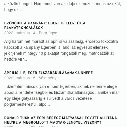
a közös hangot. Nem most van az ideje elemezni, annak az okát,
hogy ez...
ERŐSÖDIK A KAMPÁNY: EGERT IS ELÉRTÉK A
PLAKÁTRONGÁLÁSOK
2022. március 14
|
Eger ügye
Alig három hét maradt az áprilisi választásig, erősebb fokozatra
kapcsolt a kampány Egerben is, ahol az egyesült ellenzék
jelöltjének mintegy 40 plakátját rongálták meg, matricázták át
hétfőre virr...
ÁPRILIS 4-E, EGER ELSZABADULÁSÁNAK ÜNNEPE
2022. március 15
|
Vélemény
Szerintem nincs olyan ember Egerben, akinek ne lenne elege
abból a rendetlenségből és kiszámíthatatlanságból, amiben már
egy ideje gatyaszárig elsüllyedt a város vezetése
polgármesterestül, alpo...
DONALD TUSK AZ EGRI BERECZ MÁTYÁSSAL EGYÜTT ÁLLÍTANÁ
HELYRE A MEGROMLOTT MAGYAR-LENGYEL VISZONYT