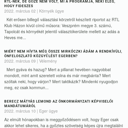
RTL-NEK, DE GŐZE NEM VOLT, MI A PROGRAMJA, NEKI ELÉG,
HOGY FIDESZES
2022. március 02
|
Környék ügye
Két erősen billegő választási körzetről készített riportot az RTL
Klub Házon kívül című műsora: Veszprém megye 3. számú,
Tapolcát és környékét jelentő választókerülete mellett az adás a
Heves me...
MIÉRT NEM HÍVTA MÉG ÖSSZE MIRKÓCZKI ÁDÁM A RENDKÍVÜLI,
ÖNFELOSZLATÓ KÖZGYŰLÉST EGERBEN?
2022. március 09
|
Vélemény
Mert gyáva és hazug? Mert a pillanat hevében nagyobbat
mondott, mint amit szeretett volna és már megbánta? Mert
szóltak neki, hogy várjon? Mert taktikázik? Mindenki nyugodjon
meg, ez csak kommun...
BERECZ MÁTYÁS LEMOND AZ ÖNKORMÁNYZATI KÉPVISELŐI
MANDÁTUMÁRÓL
2022. március 10
|
Eger ügye
Az elmúlt hónapokban is meggyőződésem volt, hogy Eger csak
akkor lehet sikeres, ha a győztes szövetség képes újra megtalálni