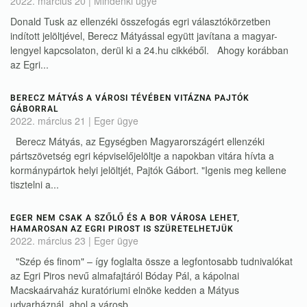
2022. március 20
|
Mindenki ügye
Donald Tusk az ellenzéki összefogás egri választókörzetben
indított jelöltjével, Berecz Mátyással együtt javítana a magyar-
lengyel kapcsolaton, derül ki a 24.hu cikkéből. Ahogy korábban
az Egri...
BERECZ MÁTYÁS A VÁROSI TÉVÉBEN VITÁZNA PAJTÓK
GÁBORRAL
2022. március 21
|
Eger ügye
Berecz Mátyás, az Egységben Magyarországért ellenzéki
pártszövetség egri képviselőjelöltje a napokban vitára hívta a
kormánypártok helyi jelöltjét, Pajtók Gábort. "Igenis meg kellene
tisztelni a...
EGER NEM CSAK A SZŐLŐ ÉS A BOR VÁROSA LEHET,
HAMAROSAN AZ EGRI PIROST IS SZÜRETELHETJÜK
2022. március 23
|
Eger ügye
"Szép és finom" – így foglalta össze a legfontosabb tudnivalókat
az Egri Piros nevű almafajtáról Bóday Pál, a kápolnai
Macskaárvaház kuratóriumi elnöke kedden a Mátyus
udvarháznál, ahol a városb...