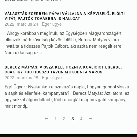
VÁLASZTÁS EGERBEN: PÁPAI VÁLLALNÁ A KÉPVISELŐJELÖLTI
VITÁT, PAJTÓK TOVÁBBRA IS HALLGAT
2022. március 24
|
Eger ügye
Ahogy korábban megírtuk, az Egységben Magyarországért
ellenzéki pártszövetség közös jelöltje, Berecz Mátyás vitára
invitálta a fideszes Pajtók Gábort, aki azóta nem reagált erre.
Nem újdonság ez...
BERECZ MÁTYÁS: VISSZA KELL HOZNI A KOALÍCIÓT EGERBE,
CSAK ÍGY TUD HOSSZÚ TÁVON MŰKÖDNI A VÁROS
2022. március 28
|
Eger ügye
Egri Ügyek: Nyakunkon a szavazás napja, hogyan gondol vissza
a saját és ellenfelei kampányára? Berecz Mátyás: Azt látom, ez
egy sokkal átgondoltabb, több energiát megmozgató kampány,
mint mondj...
1
2
3
4