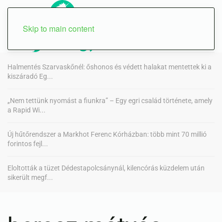
Skip to main content
Halmentés Szarvaskőnél: őshonos és védett halakat mentettek ki a
kiszáradó Eg...
„Nem tettünk nyomást a fiunkra” – Egy egri család története, amely
a Rapid Wi...
Új hűtőrendszer a Markhot Ferenc Kórházban: több mint 70 millió
forintos fejl...
Eloltották a tüzet Dédestapolcsánynál, kilencórás küzdelem után
sikerült megf...