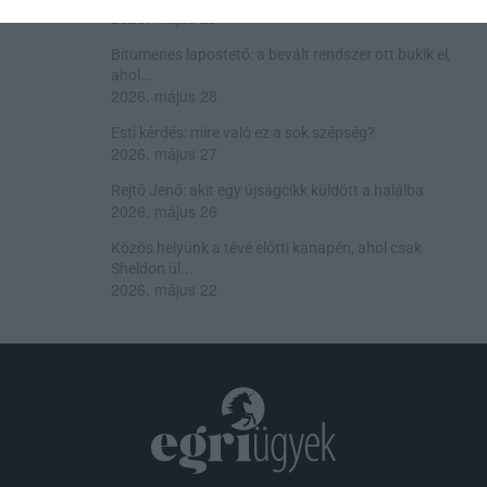
2026. május 29
Bitumenes lapostető: a bevált rendszer ott bukik el,
ahol...
2026. május 28
Esti kérdés: mire való ez a sok szépség?
2026. május 27
Rejtő Jenő: akit egy újságcikk küldött a halálba
2026. május 26
Közös helyünk a tévé előtti kanapén, ahol csak
Sheldon ül...
2026. május 22