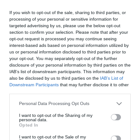
a város jól csinált | Kikötő
2026. március 26
| Barna Krisztián
If you wish to opt-out of the sale, sharing to third parties, or
Kultúrsokk Bródy Sándort Eger nem
processing of your personal or sensitive information for
megőrizte. Használatba vette. Egy olykor
targeted advertising by us, please use the below opt-out
section to confirm your selection. Please note that after your
botrányos életű író és egy város, amelyik
opt-out request is processed you may continue seeing
nem félt tőle. „Egerben születtem.
interest-based ads based on personal information utilized by
Születésem éve abszolút bizonytalan, csak
us or personal information disclosed to third parties prior to
...
your opt-out. You may separately opt-out of the further
TOVÁBB...
disclosure of your personal information by third parties on the
IAB’s list of downstream participants. This information may
also be disclosed by us to third parties on the
IAB’s List of
Radnóti és az alázat, amit
Downstream Participants
that may further disclose it to other
félreértünk | Kikötő
third parties.
2026. március 25
| Barna Krisztián
Please note that this website/app uses one or more Google
Personal Data Processing Opt Outs
services and may gather and store information including but
Sem emlék, sem varázslat: amit Radnóti az
not limited to your visit or usage behaviour. You may click to
I want to opt-out of the Sharing of my
alázatról tud, és mi nem Lírai dekódolás
personal data.
grant or deny consent to Google and its third-party tags to
Vannak versek, amiket olvasol. És van,
Opted In
use your data for below specified purposes in below Google
amelyik visszaolvas téged. A Sem emlék,
consent section.
I want to opt-out of the Sale of my