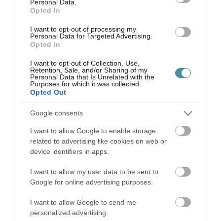
sem varázslat az utóbbi. Nem a lá...
Personal Data.
Opted In
TOVÁBB...
I want to opt-out of processing my
Personal Data for Targeted Advertising.
Eger nem dekoráció.
Opted In
Kultúra, amit lakni kell.
I want to opt-out of Collection, Use,
2026. március 24
| Barna Krisztián
Retention, Sale, and/or Sharing of my
Personal Data that Is Unrelated with the
Purposes for which it was collected.
A kultúrát nem lehet ingyen megkapni.
Opted Out
Nem pénzben. Figyelemben. Van város,
amit jó nézni. Ez a környék olyan, amit
Google consents
lakni kell. Nem bejelentett lakosként,
I want to allow Google to enable storage
hanem őszinte mosolyként. Eger nem
related to advertising like cookies on web or
influen...
device identifiers in apps.
TOVÁBB...
I want to allow my user data to be sent to
Google for online advertising purposes.
1
…
3
4
5
6
I want to allow Google to send me
personalized advertising.