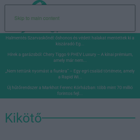
Skip to main content
Halmentés Szarvaskőnél: őshonos és védett halakat mentettek ki a
kiszáradó Eg...
Hírek a garázsból: Chery Tiggo 9 PHEV Luxury – A kínai prémium,
amely már nem...
„Nem tettünk nyomást a fiunkra” – Egy egri család története, amely
a Rapid Wi...
Új hűtőrendszer a Markhot Ferenc Kórházban: több mint 70 millió
forintos fejl...
Kikötő