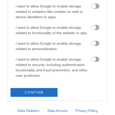
I want to allow Google to enable storage
related to analytics like cookies on web or
device identifiers in apps.
I want to allow Google to enable storage
A ROVAT TOVÁBBI CIKKEI
related to functionality of the website or app.
Hofi: a nevetés alatt ott ült a félelem is
I want to allow Google to enable storage
2026. június 10
related to personalization.
Aki mindig válaszol, nem mindig van jelen
2026. június 09
I want to allow Google to enable storage
related to security, including authentication
A négyökrös szekér: Petőfi, amikor nem szaval, csak
functionality and fraud prevention, and other
él
user protection.
2026. június 05
Beyoncé visszavette a műfajt, amelyik kiszorította
2026. június 03
CONFIRM
Latinovits: a hang, amit nem lehetett lehalkítani
2026. június 02
Data Deletion
Data Access
Privacy Policy
A bekezdés nem halt meg. Csak elgörgettünk mellette