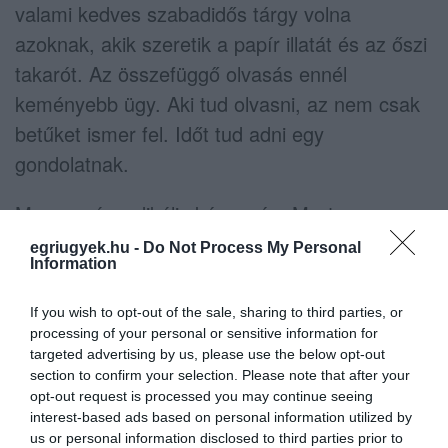
valami kedves szabadidős tárgy volna
azoknak, akik szeretik a papír illatát és az őszi
takarót. Az összefüggő olvasás ennél
keményebb ügy. Aki tud olvasni, az nem csak
betűket ismer fel. Időt tud adni egy
gondolatnak.
Ma ez már radikális képesség. Mert a
legtöbben azt hiszik, bármikor vissza lehet
egriugyek.hu -
Do Not Process My Personal
Information
kapcsolni. Majd holnaptól olvasok. Majd
hétvégén. Majd nyáron. Majd ha nyugodtabb
If you wish to opt-out of the sale, sharing to third parties, or
leszek. A figyelem viszont nem villanykapcsoló.
processing of your personal or sensitive information for
targeted advertising by us, please use the below opt-out
Izom. Maryanne Wolf olvasáskutató egyik
section to confirm your selection. Please note that after your
fontos állítása éppen az, hogy az olvasó agy
opt-out request is processed you may continue seeing
interest-based ads based on personal information utilized by
nem velünk született adottság, hiszen
us or personal information disclosed to third parties prior to