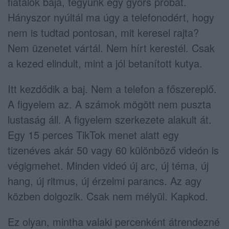
fiatalok baja, tegyünk egy gyors próbát.
Hányszor nyúltál ma úgy a telefonodért, hogy
nem is tudtad pontosan, mit keresel rajta?
Nem üzenetet vártál. Nem hírt kerestél. Csak
a kezed elindult, mint a jól betanított kutya.
Itt kezdődik a baj. Nem a telefon a főszereplő.
A figyelem az. A számok mögött nem puszta
lustaság áll. A figyelem szerkezete alakult át.
Egy 15 perces TikTok menet alatt egy
tizenéves akár 50 vagy 60 különböző videón is
végigmehet. Minden videó új arc, új téma, új
hang, új ritmus, új érzelmi parancs. Az agy
közben dolgozik. Csak nem mélyül. Kapkod.
Ez olyan, mintha valaki percenként átrendezné