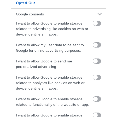
Csak ezt senki nem tanítja rendesen. Mert
Opted Out
ugyan az iskolában megtanítják, hogyan kell
Google consents
olvasni. Ám sokkal kevesebb szó esik arról,
I want to allow Google to enable storage
hogyan kell abbahagyni az olvasást ott, ahol
related to advertising like cookies on web or
már csak rángatnak minket. Hogyan kell
device identifiers in apps.
felismerni, hogy egy tartalom nem ad, csak
I want to allow my user data to be sent to
nyitva tartja a szádat az újabb inger előtt.
Google for online advertising purposes.
Hogyan kell kiválasztani, mi érdemel öt percet
I want to allow Google to send me
az életedből, és mi az, ami csak ügyesen lop.
personalized advertising.
A döntés itt kezdődik.
I want to allow Google to enable storage
related to analytics like cookies on web or
device identifiers in apps.
Nem abban, hogy leteszed-e végleg a telefont.
Valószínűleg nem teszed le. Én sem. A kérdés
I want to allow Google to enable storage
related to functionality of the website or app.
egyszerűbb és kínosabb: marad-e a napodban
akár 20 perc egy összefüggő
I want to allow Google to enable storage