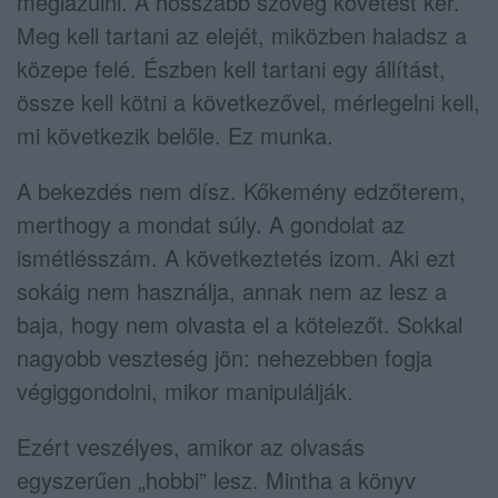
meglazulni. A hosszabb szöveg követést kér.
Meg kell tartani az elejét, miközben haladsz a
közepe felé. Észben kell tartani egy állítást,
össze kell kötni a következővel, mérlegelni kell,
mi következik belőle. Ez munka.
A bekezdés nem dísz. Kőkemény edzőterem,
merthogy a mondat súly. A gondolat az
ismétlésszám. A következtetés izom. Aki ezt
sokáig nem használja, annak nem az lesz a
baja, hogy nem olvasta el a kötelezőt. Sokkal
nagyobb veszteség jön: nehezebben fogja
végiggondolni, mikor manipulálják.
Ezért veszélyes, amikor az olvasás
egyszerűen „hobbi” lesz. Mintha a könyv