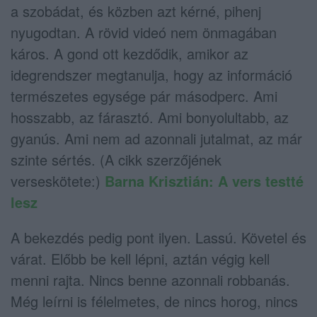
a szobádat, és közben azt kérné, pihenj
nyugodtan. A rövid videó nem önmagában
káros. A gond ott kezdődik, amikor az
idegrendszer megtanulja, hogy az információ
természetes egysége pár másodperc. Ami
hosszabb, az fárasztó. Ami bonyolultabb, az
gyanús. Ami nem ad azonnali jutalmat, az már
szinte sértés. (A cikk szerzőjének
verseskötete:)
Barna Krisztián: A vers testté
lesz
A bekezdés pedig pont ilyen. Lassú. Követel és
várat. Előbb be kell lépni, aztán végig kell
menni rajta. Nincs benne azonnali robbanás.
Még leírni is félelmetes, de nincs horog, nincs