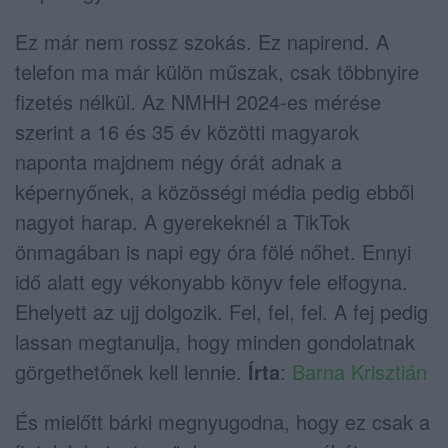
Ez már nem rossz szokás. Ez napirend. A
telefon ma már külön műszak, csak többnyire
fizetés nélkül. Az NMHH 2024-es mérése
szerint a 16 és 35 év közötti magyarok
naponta majdnem négy órát adnak a
képernyőnek, a közösségi média pedig ebből
nagyot harap. A gyerekeknél a TikTok
önmagában is napi egy óra fölé nőhet. Ennyi
idő alatt egy vékonyabb könyv fele elfogyna.
Ehelyett az ujj dolgozik. Fel, fel, fel. A fej pedig
lassan megtanulja, hogy minden gondolatnak
görgethetőnek kell lennie.
Írta
:
Barna Krisztián
És mielőtt bárki megnyugodna, hogy ez csak a