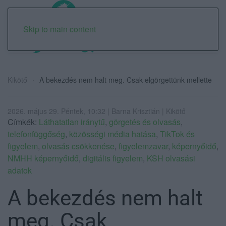
Skip to main content
Kikötő
A bekezdés nem halt meg. Csak elgörgettünk mellette
2026. május 29. Péntek, 10:32 | Barna Krisztián | Kikötő
Címkék:
Láthatatlan iránytű
,
görgetés és olvasás
,
telefonfüggőség
,
közösségi média hatása
,
TikTok és
figyelem
,
olvasás csökkenése
,
figyelemzavar
,
képernyőidő
,
NMHH képernyőidő
,
digitális figyelem
,
KSH olvasási
adatok
A bekezdés nem halt
meg. Csak