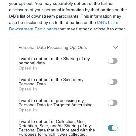
tanulással, gyakorlással, idegi kapcsolatok
your opt-out. You may separately opt-out of the further
hosszú építésével jön létre. Ami így épül, az
disclosure of your personal information by third parties on the
IAB’s list of downstream participants. This information may
gondozást kér.
also be disclosed by us to third parties on the
IAB’s List of
Downstream Participants
that may further disclose it to other
Ha elhanyagolod, leépül.
third parties.
Please note that this website/app uses one or more Google
Personal Data Processing Opt Outs
Ez nem irodalmi siránkozás. Nem arról szól,
services and may gather and store information including but
hogy régen mindenki könyvvel aludt el, ma
not limited to your visit or usage behaviour. You may click to
I want to opt-out of the Sharing of my
personal data.
grant or deny consent to Google and its third-party tags to
meg elromlott az emberiség. Régen sem volt
Opted In
use your data for below specified purposes in below Google
mindenki könyvmoly. És ma sem a telefon a
consent section.
I want to opt-out of the Sale of my
Personal Data.
sátán zsebre vágható kiadása. A görgetés
Opted In
lehet hasznos is. Lehet keresés, tájékozódás,
I want to opt-out of processing my
pihenés, humor, kapcsolat, ötletvadászat. Aki
Personal Data for Targeted Advertising.
Opted In
jól görget, az szerkesztőként működik a saját
fejében: szűr, válogat, rangsorol, megáll, kilép.
I want to opt-out of Collection, Use,
Retention, Sale, and/or Sharing of my
Personal Data that Is Unrelated with the
Purposes for which it was collected.