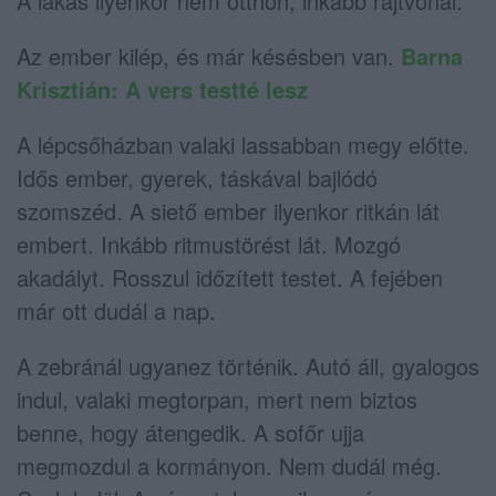
A lakás ilyenkor nem otthon, inkább rajtvonal.
Az ember kilép, és már késésben van.
Barna
Krisztián: A vers testté lesz
A lépcsőházban valaki lassabban megy előtte.
Idős ember, gyerek, táskával bajlódó
szomszéd. A siető ember ilyenkor ritkán lát
embert. Inkább ritmustörést lát. Mozgó
akadályt. Rosszul időzített testet. A fejében
már ott dudál a nap.
A zebránál ugyanez történik. Autó áll, gyalogos
indul, valaki megtorpan, mert nem biztos
benne, hogy átengedik. A sofőr ujja
megmozdul a kormányon. Nem dudál még.