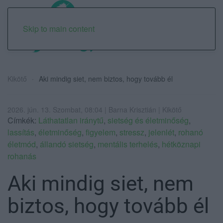
Skip to main content
Kikötő
Aki mindig siet, nem biztos, hogy tovább él
2026. jún. 13. Szombat, 08:04 | Barna Krisztián | Kikötő
Címkék:
Láthatatlan iránytű
,
sietség és életminőség
,
lassítás
,
életminőség
,
figyelem
,
stressz
,
jelenlét
,
rohanó
életmód
,
állandó sietség
,
mentális terhelés
,
hétköznapi
rohanás
Aki mindig siet, nem
biztos, hogy tovább él