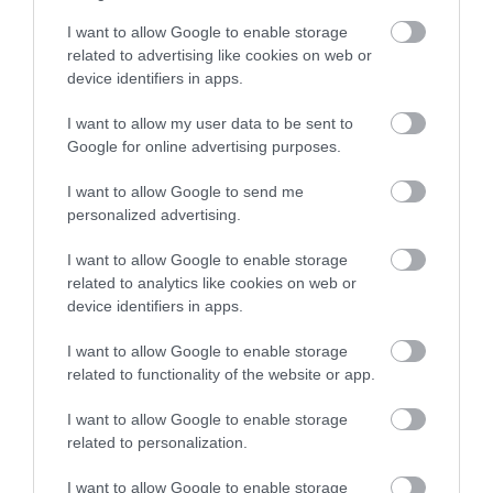
minket.
I want to allow Google to enable storage
A feladat, vagy a pánik. Van különbség. A
related to advertising like cookies on web or
device identifiers in apps.
feladatnak arca van. Elvégzed, leteszed, mész
tovább. A pániknak nincs vége. Az beül melléd
I want to allow my user data to be sent to
Google for online advertising purposes.
a kocsiba, bejön veled a boltba, ott áll
mögötted a fürdőszobában, és akkor is siettet,
I want to allow Google to send me
amikor már semmi értelme. Este is. Csendben
personalized advertising.
is. Ágyban is.
I want to allow Google to enable storage
related to analytics like cookies on web or
Aki sokáig így él, lassan elveszíti a lassú
device identifiers in apps.
dolgokhoz való érzékét. Egy jó beszélgetés túl
I want to allow Google to enable storage
hosszúnak tűnik. Egy séta haszontalannak.
related to functionality of the website or app.
Egy ebéd megszakításnak. Egy hallgatás
I want to allow Google to enable storage
kínos üresjáratnak. Pedig ezekben lakik vissza
related to personalization.
az ember önmagába.
I want to allow Google to enable storage