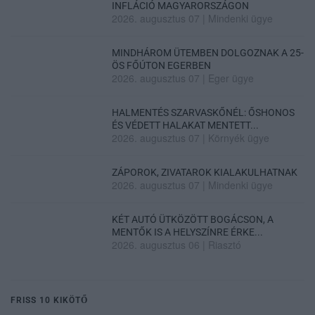
INFLÁCIÓ MAGYARORSZÁGON
2026. augusztus 07
|
Mindenki ügye
MINDHÁROM ÜTEMBEN DOLGOZNAK A 25-
ÖS FŐÚTON EGERBEN
2026. augusztus 07
|
Eger ügye
HALMENTÉS SZARVASKŐNÉL: ŐSHONOS
ÉS VÉDETT HALAKAT MENTETT...
2026. augusztus 07
|
Környék ügye
ZÁPOROK, ZIVATAROK KIALAKULHATNAK
2026. augusztus 07
|
Mindenki ügye
KÉT AUTÓ ÜTKÖZÖTT BOGÁCSON, A
MENTŐK IS A HELYSZÍNRE ÉRKE...
2026. augusztus 06
|
Riasztó
FRISS 10 KIKÖTŐ