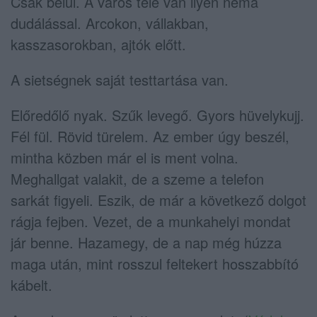
Csak belül. A város tele van ilyen néma
dudálással. Arcokon, vállakban,
kasszasorokban, ajtók előtt.
A sietségnek saját testtartása van.
Előredőlő nyak. Szűk levegő. Gyors hüvelykujj.
Fél fül. Rövid türelem. Az ember úgy beszél,
mintha közben már el is ment volna.
Meghallgat valakit, de a szeme a telefon
sarkát figyeli. Eszik, de már a következő dolgot
rágja fejben. Vezet, de a munkahelyi mondat
jár benne. Hazamegy, de a nap még húzza
maga után, mint rosszul feltekert hosszabbító
kábelt.