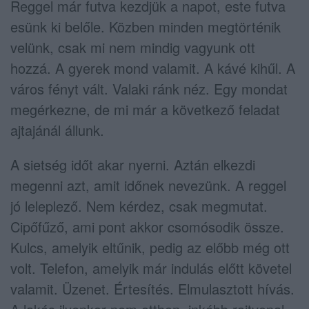
Reggel már futva kezdjük a napot, este futva
esünk ki belőle. Közben minden megtörténik
velünk, csak mi nem mindig vagyunk ott
hozzá. A gyerek mond valamit. A kávé kihűl. A
város fényt vált. Valaki ránk néz. Egy mondat
megérkezne, de mi már a következő feladat
ajtajánál állunk.
A sietség időt akar nyerni. Aztán elkezdi
megenni azt, amit időnek nevezünk. A reggel
jó leleplező. Nem kérdez, csak megmutat.
Cipőfűző, ami pont akkor csomósodik össze.
Kulcs, amelyik eltűnik, pedig az előbb még ott
volt. Telefon, amelyik már indulás előtt követel
valamit. Üzenet. Értesítés. Elmulasztott hívás.