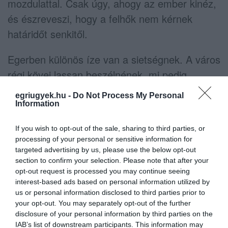
mozdulattal. Csak úgy, ahogy az ember kinéz,
és észreveszi, hogy a felhők nem kérnek
határidőt senkitől.
Egerben különös íze van a sietségnek. A város
régi kövei lassan beszélnének, mi pedig
gyakran úgy haladunk át közöttük, mintha
egriugyek.hu -
Do Not Process My Personal
futószalagra tették volna a belvárost. Várfal,
Information
templomtorony, kávézó, kirakat, kapualj.
If you wish to opt-out of the sale, sharing to third parties, or
Mindegyik tudna mondani valamit, de mi
processing of your personal or sensitive information for
többnyire csak átvágunk rajtuk. Gyorsan. Mert
targeted advertising by us, please use the below opt-out
section to confirm your selection. Please note that after your
dolgunk van.
opt-out request is processed you may continue seeing
interest-based ads based on personal information utilized by
Persze dolgunk tényleg van.
us or personal information disclosed to third parties prior to
your opt-out. You may separately opt-out of the further
disclosure of your personal information by third parties on the
Ez a mondat nem lustaságra buzdít. Nem arra
IAB’s list of downstream participants. This information may