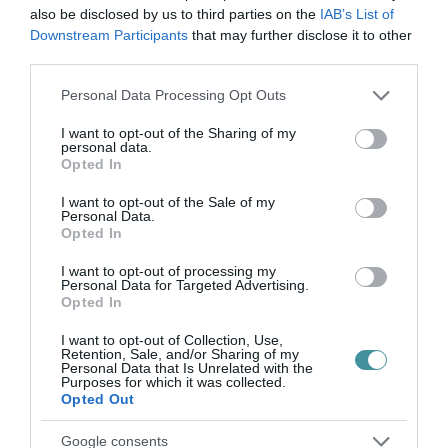
való, hogy mindent letegyünk, és
also be disclosed by us to third parties on the
IAB’s List of
ünnepélyesen bámuljunk egy falevelet délután
Downstream Participants
that may further disclose it to other
third parties.
négyig. Dolgozni kell. Menni kell. Fizetni kell.
Please note that this website/app uses one or more Google
Gyereket vinni kell. Határidő van. Orvos van.
Personal Data Processing Opt Outs
services and may gather and store information including but
Busz van. Élet van. Még az Isten is azt
not limited to your visit or usage behaviour. You may click to
I want to opt-out of the Sharing of my
personal data.
mondja: " hat napon át dolgozzál, és végezd
grant or deny consent to Google and its third-party tags to
Opted In
use your data for below specified purposes in below Google
minden dolgodat". Persze ez nem felmentés a
consent section.
I want to opt-out of the Sale of my
munkamánia alól, mert Isten azt is mondja:
Personal Data.
Opted In
"de a hetedik nap, az Úrnak szombatján
I want to opt-out of processing my
semmi dolgot ne tégy." Ez az amit át kellene
Personal Data for Targeted Advertising.
Opted In
gondolni…SEMMI dolgot nem tenni egy napon
keresztül. De van valami, ami sokszor
I want to opt-out of Collection, Use,
Retention, Sale, and/or Sharing of my
meggátolja ezt.
Personal Data that Is Unrelated with the
Purposes for which it was collected.
Opted Out
Mert közben el kell dönteni, hogy mi vezet
Google consents