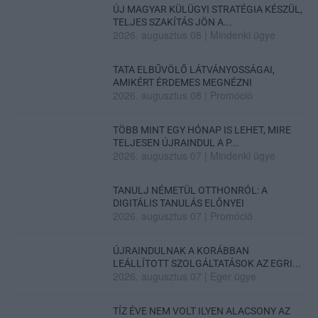
ÚJ MAGYAR KÜLÜGYI STRATÉGIA KÉSZÜL,
TELJES SZAKÍTÁS JÖN A...
2026. augusztus 08
|
Mindenki ügye
TATA ELBŰVÖLŐ LÁTVÁNYOSSÁGAI,
AMIKÉRT ÉRDEMES MEGNÉZNI
2026. augusztus 08
|
Promóció
TÖBB MINT EGY HÓNAP IS LEHET, MIRE
TELJESEN ÚJRAINDUL A P...
2026. augusztus 07
|
Mindenki ügye
TANULJ NÉMETÜL OTTHONRÓL: A
DIGITÁLIS TANULÁS ELŐNYEI
2026. augusztus 07
|
Promóció
ÚJRAINDULNAK A KORÁBBAN
LEÁLLÍTOTT SZOLGÁLTATÁSOK AZ EGRI...
2026. augusztus 07
|
Eger ügye
TÍZ ÉVE NEM VOLT ILYEN ALACSONY AZ