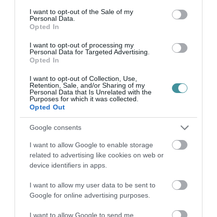
csendet, és tudja, hogy ma este is el kell vinni
consent section.
I want to opt-out of the Sale of my
Personal Data.
a termet valameddig. Hofi halála után furcsán
Opted In
nagy űr maradt.
I want to opt-out of processing my
Personal Data for Targeted Advertising.
Nem azért, mert azóta nincsenek humoristák.
Opted In
Vannak. Ügyesek, gyorsak, hangosak, bátrak
I want to opt-out of Collection, Use,
Retention, Sale, and/or Sharing of my
is akadnak. Csak Hofi mögött egy korszak
Personal Data that Is Unrelated with the
Purposes for which it was collected.
egész súlya állt. Nála a vicc nem lebegő
Opted Out
tartalom volt, hanem nyomás alatt tartott
Google consents
ország szelepzaja. Amikor nevetett a terem,
I want to allow Google to enable storage
nemcsak egy poént díjazott. Egy pillanatra
related to advertising like cookies on web or
levegőt vett.
device identifiers in apps.
I want to allow my user data to be sent to
Ma más a zaj. Nagy a szórás, nagy a
Google for online advertising purposes.
felhozatal. De a stend up nálunk kényelmesen
I want to allow Google to send me