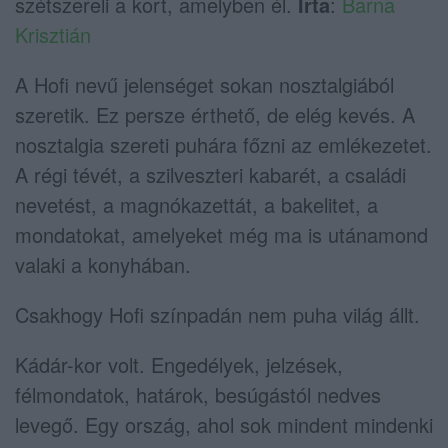
szétszereli a kort, amelyben él.
Írta
:
Barna
Krisztián
A Hofi nevű jelenséget sokan nosztalgiából
szeretik. Ez persze érthető, de elég kevés. A
nosztalgia szereti puhára főzni az emlékezetet.
A régi tévét, a szilveszteri kabarét, a családi
nevetést, a magnókazettát, a bakelitet, a
mondatokat, amelyeket még ma is utánamond
valaki a konyhában.
Csakhogy Hofi színpadán nem puha világ állt.
Kádár-kor volt. Engedélyek, jelzések,
félmondatok, határok, besúgástól nedves
levegő. Egy ország, ahol sok mindent mindenki