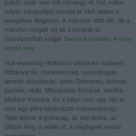
tudott, csak nem volt mindegy, ki, hol, mikor,
milyen hangsúllyal mondja ki. Hofi ebben a
levegőben dolgozott. A mikrofon előtt állt, de a
mikrofon mögött ott ült a korszak is,
összeszorított szájjal.
Barna Krisztián: A vers
testté lesz
Hofi eredetileg Hoffmann Gézaként született.
Kőbányai fiú, munkásközeg, porcelángyár,
amatőr színjátszás, aztán Debrecen, színház,
paródia, rádió, Mikroszkóp Színpad, később
Madách Kamara. Ez a pálya nem úgy néz ki,
mint egy előre kipárnázott művészéletrajz.
Több benne a gyárszag, az esti próba, az
öltözői fény, a vidéki út, a megfigyelt ember
óvatossága.