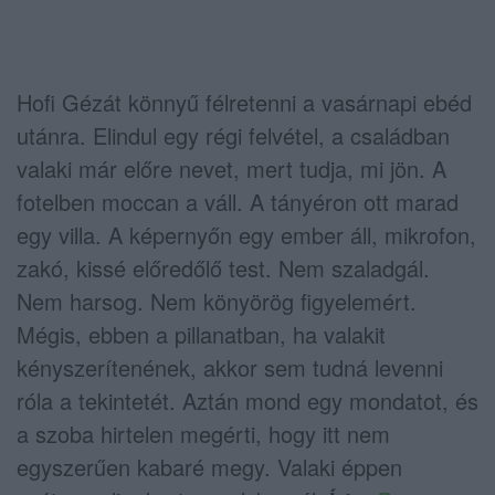
Hofi Gézát könnyű félretenni a vasárnapi ebéd
utánra. Elindul egy régi felvétel, a családban
valaki már előre nevet, mert tudja, mi jön. A
fotelben moccan a váll. A tányéron ott marad
egy villa. A képernyőn egy ember áll, mikrofon,
zakó, kissé előredőlő test. Nem szaladgál.
Nem harsog. Nem könyörög figyelemért.
Mégis, ebben a pillanatban, ha valakit
kényszerítenének, akkor sem tudná levenni
róla a tekintetét. Aztán mond egy mondatot, és
a szoba hirtelen megérti, hogy itt nem
egyszerűen kabaré megy. Valaki éppen