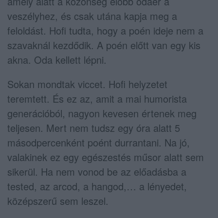
amely alatt a közönség előbb odaér a
veszélyhez, és csak utána kapja meg a
feloldást. Hofi tudta, hogy a poén ideje nem a
szavaknál kezdődik. A poén előtt van egy kis
akna. Oda kellett lépni.
Sokan mondtak viccet. Hofi helyzetet
teremtett. És ez az, amit a mai humorista
generációból, nagyon kevesen értenek meg
teljesen. Mert nem tudsz egy óra alatt 5
másodpercenként poént durrantani. Na jó,
valakinek ez egy egészestés műsor alatt sem
sikerül. Ha nem vonod be az előadásba a
tested, az arcod, a hangod,… a lényedet,
középszerű sem leszel.