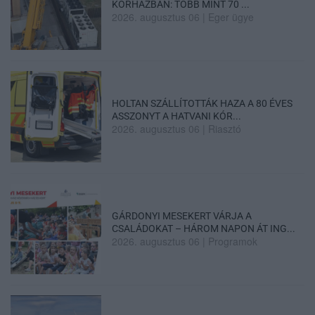
KÓRHÁZBAN: TÖBB MINT 70 ...
2026. augusztus 06
|
Eger ügye
HOLTAN SZÁLLÍTOTTÁK HAZA A 80 ÉVES
ASSZONYT A HATVANI KÓR...
2026. augusztus 06
|
Riasztó
GÁRDONYI MESEKERT VÁRJA A
CSALÁDOKAT – HÁROM NAPON ÁT ING...
2026. augusztus 06
|
Programok