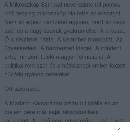
A Mikroszkóp Színpad neve szinte túl pontos.
Hofi tényleg mikroszkóp alá tette az országot.
Nem az egész nemzetet egyben, mert az nagy
szó, és a nagy szavak gyakran elkenik a koszt.
Ő a részletet nézte. A kisember mondatát. Az
ügyeskedést. A házmesteri ideget. A mindent
értő, mindent túlélő magyar félmosolyt. A
politikai rendszer és a hétköznapi ember között
húzódó nyákos vezetéket.
Ott szikrázott.
A Madách Kamarában aztán a Hofélia és az
Élelem bére már saját birodalomként
működött. A néző nem egyszerűen estére vett
jegyet. Egy országos beszélgetésbe váltott