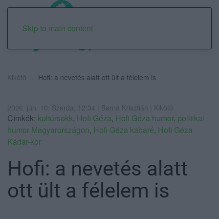
Skip to main content
Kikötő
Hofi: a nevetés alatt ott ült a félelem is
2026. jún. 10. Szerda, 12:34 | Barna Krisztián | Kikötő
Címkék:
kultúrsokk
,
Hofi Géza
,
Hofi Géza humor
,
politikai
humor Magyarországon
,
Hofi Géza kabaré
,
Hofi Géza
Kádár-kor
Hofi: a nevetés alatt
ott ült a félelem is