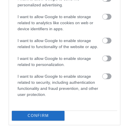
kiosztotta az ülőhelyeket. (Ez majd egy másik
personalized advertising.
cikk.)
I want to allow Google to enable storage
Más a félelem is. Több képernyő, több
related to analytics like cookies on web or
device identifiers in apps.
komment, több gyors vélemény, kevesebb
közös csend. Ám Hofi felvételei még sem
I want to allow Google to enable storage
related to functionality of the website or app.
porosodnak olyan gyorsan, mint kellene. Az
ember elindítja, és észreveszi, hogy a tekintete
I want to allow Google to enable storage
related to personalization.
még mindig átjön. Nem azért, mert minden
poén ugyanúgy aktuális. Az aktualitás
I want to allow Google to enable storage
elhasználódik. A pontos emberismeret
related to security, including authentication
functionality and fraud prevention, and other
lassabban romlik. Hofi a magyar nevetést tette
user protection.
gyanússá. Az ember nevet, aztán rájön, hogy
közben róla is szó volt. Ez a kellemetlen rész.
CONFIRM
És ettől marad élő.