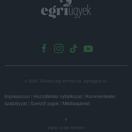
.
©
2026.
Minden jog fenntartva. egriugyek.hu
Impresszum
|
Hozzáférési nyilatkozat
|
Kommentelési
szabályzat
|
Szerzői jogok
|
Médiaajánlat
Ugrás a lap tetejére