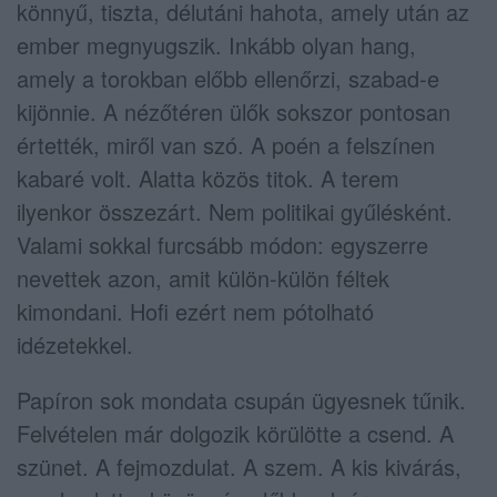
könnyű, tiszta, délutáni hahota, amely után az
ember megnyugszik. Inkább olyan hang,
amely a torokban előbb ellenőrzi, szabad-e
kijönnie. A nézőtéren ülők sokszor pontosan
értették, miről van szó. A poén a felszínen
kabaré volt. Alatta közös titok. A terem
ilyenkor összezárt. Nem politikai gyűlésként.
Valami sokkal furcsább módon: egyszerre
nevettek azon, amit külön-külön féltek
kimondani. Hofi ezért nem pótolható
idézetekkel.
Papíron sok mondata csupán ügyesnek tűnik.
Felvételen már dolgozik körülötte a csend. A
szünet. A fejmozdulat. A szem. A kis kivárás,