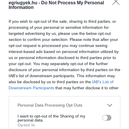
egriugyek.hu -
Do Not Process My Personal
belépőt. Mindenki tudta, hogy másnap a
Information
munkahelyen előkerül majd egy mondat, egy
If you wish to opt-out of the sale, sharing to third parties, or
grimasz, egy hangsúly. Hofi nemcsak fellépett.
processing of your personal or sensitive information for
Utórezgést hagyott a folyosókon. És közben
targeted advertising by us, please use the below opt-out
section to confirm your selection. Please note that after your
ott: ott volt a test is.
opt-out request is processed you may continue seeing
interest-based ads based on personal information utilized by
A szem, a szív, a fáradás, a műtétek, a
us or personal information disclosed to third parties prior to
visszatérések. A legenda hajlamos úgy tenni,
your opt-out. You may separately opt-out of the further
disclosure of your personal information by third parties on the
mintha a nagy humorista csak hangból állna.
IAB’s list of downstream participants. This information may
Hofi nem hangból állt. Testből is. Egy
also be disclosed by us to third parties on the
IAB’s List of
Downstream Participants
that may further disclose it to other
emberből, aki újra és újra kiállt a fénybe,
third parties.
miközben a szervezete már nem mindig volt
Please note that this website/app uses one or more Google
Personal Data Processing Opt Outs
megbízható partner. A színpad ilyenkor nem
services and may gather and store information including but
dicsőség. Munkahely. Az ember bemegy,
not limited to your visit or usage behaviour. You may click to
I want to opt-out of the Sharing of my
personal data.
grant or deny consent to Google and its third-party tags to
felveszi a ritmust, figyeli a nézőt, méri a
Opted In
use your data for below specified purposes in below Google