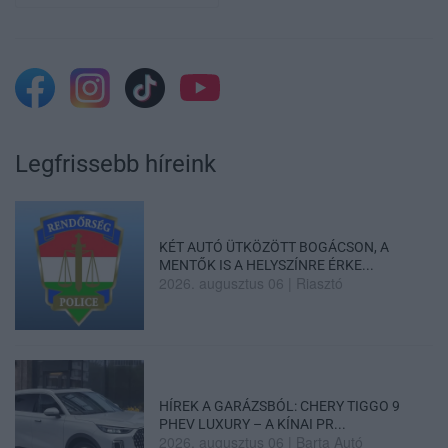
Legfrissebb híreink
KÉT AUTÓ ÜTKÖZÖTT BOGÁCSON, A
MENTŐK IS A HELYSZÍNRE ÉRKE...
2026. augusztus 06
|
Riasztó
HÍREK A GARÁZSBÓL: CHERY TIGGO 9
PHEV LUXURY – A KÍNAI PR...
2026. augusztus 06
|
Barta Autó