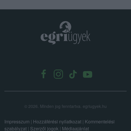
.
©
2026.
Minden jog fenntartva. egriugyek.hu
Impresszum
|
Hozzáférési nyilatkozat
|
Kommentelési
szabályzat
|
Szerzői jogok
|
Médiaajánlat