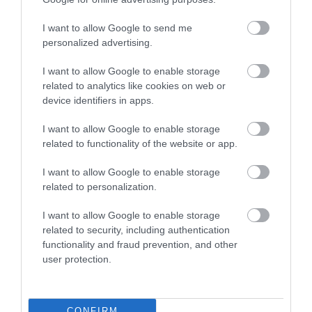
Jenőként írt Csöndes minden (lent ol...
TOVÁBB...
I want to allow Google to send me
personalized advertising.
1
2
3
4
5
6
I want to allow Google to enable storage
related to analytics like cookies on web or
device identifiers in apps.
I want to allow Google to enable storage
related to functionality of the website or app.
I want to allow Google to enable storage
related to personalization.
A ROVAT TOVÁBBI CIKKEI
I want to allow Google to enable storage
Hofi: a nevetés alatt ott ült a félelem is
related to security, including authentication
2026. június 10
functionality and fraud prevention, and other
user protection.
Aki mindig válaszol, nem mindig van jelen
2026. június 09
A négyökrös szekér: Petőfi, amikor nem szaval, csak
CONFIRM