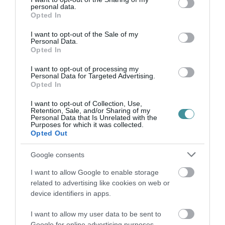
A Netflix szerint a szerelem
personal data.
grant or deny consent to Google and its third-party tags to
Opted In
már nem érzés, hanem
use your data for below specified purposes in below Google
consent section.
identitáskísérlet
I want to opt-out of the Sale of my
Personal Data.
2026. április 24
| Barna Krisztián
Opted In
(Láthatatlan iránytű) Puszi, Kitty Mielőtt
I want to opt-out of processing my
tovább mennél egy ajándék, neked kedves
Personal Data for Targeted Advertising.
Opted In
Kikötő olvasó. Egy vers, ami igaz, egy vers,
ami talán mégis lehet szép. Címe:
I want to opt-out of Collection, Use,
Búcsúcsók. Előadja: Hederman Stell...
Retention, Sale, and/or Sharing of my
Personal Data that Is Unrelated with the
TOVÁBB...
Purposes for which it was collected.
Opted Out
A csend nem mindig béke
Google consents
2026. április 22
| Barna Krisztián
I want to allow Google to enable storage
(Lírai dekódolás) Teljesen biztos, hogy
related to advertising like cookies on web or
Binder Jenő Emil ismerte a csöndnek azt a
device identifiers in apps.
fajtáját, amitől ember még a saját
I want to allow my user data to be sent to
szívverését is gyanúsan figyeli. Már Dsida
Google for online advertising purposes.