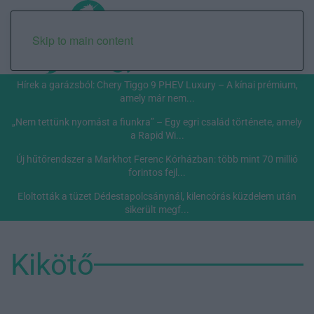
Skip to main content
Hírek a garázsból: Chery Tiggo 9 PHEV Luxury – A kínai prémium,
amely már nem...
„Nem tettünk nyomást a fiunkra” – Egy egri család története, amely
a Rapid Wi...
Új hűtőrendszer a Markhot Ferenc Kórházban: több mint 70 millió
forintos fejl...
Eloltották a tüzet Dédestapolcsánynál, kilencórás küzdelem után
sikerült megf...
Kikötő