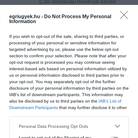
(Lírai dekódolás) Reményik Sándor
Csendes csodák című verse nem kér,
hanem utasít: „Tedd”, „Hallgasd”, „figyeld”,
egriugyek.hu -
Do Not Process My Personal
Information
„Nézz”, „Nézd”, "Ne várj". Hat felszólítás öt
versszakban. Ez nem meditatív költés...
If you wish to opt-out of the sale, sharing to third parties, or
TOVÁBB...
processing of your personal or sensitive information for
targeted advertising by us, please use the below opt-out
A győztes mindent visz. De
section to confirm your selection. Please note that after your
opt-out request is processed you may continue seeing
mit visz magával a vesztes
interest-based ads based on personal information utilized by
2026. április 27
| Barna Krisztián
us or personal information disclosed to third parties prior to
your opt-out. You may separately opt-out of the further
(A Pop testté lesz) The Winner Takes It All
disclosure of your personal information by third parties on the
Az ABBA egyik legnagyobb dala első
IAB’s list of downstream participants. This information may
hallásra szakításballada. Második hallásra
also be disclosed by us to third parties on the
IAB’s List of
már inkább boncolás. Nem a szerelemé,
Downstream Participants
that may further disclose it to other
hanem a vereségé. A The Winner Takes...
third parties.
TOVÁBB...
Please note that this website/app uses one or more Google
Personal Data Processing Opt Outs
services and may gather and store information including but
not limited to your visit or usage behaviour. You may click to
I want to opt-out of the Sharing of my