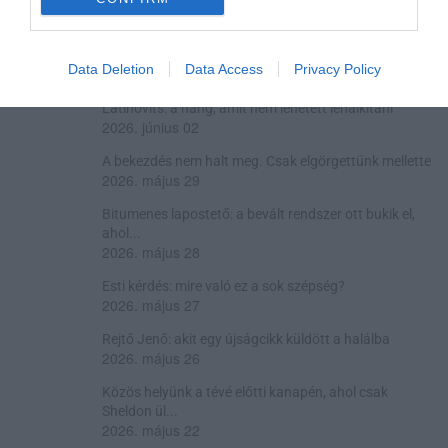
él
2026. június 05
Beyoncé visszavette a műfajt, amelyik kiszorította
Data Deletion
Data Access
Privacy Policy
2026. június 03
Latinovits: a hang, amit nem lehetett lehalkítani
2026. június 02
A bekezdés nem halt meg. Csak elgörgettünk mellette
2026. május 29
Bitumenes lapostető: a bevált rendszer ott bukik el,
ahol...
2026. május 28
Esti kérdés: mire való ez a sok szépség?
2026. május 27
Rejtő Jenő: akit egy újságcikk küldött a halálba
2026. május 26
Közös helyünk a tévé előtti kanapén, ahol csak
Sheldon ül...
2026. május 22