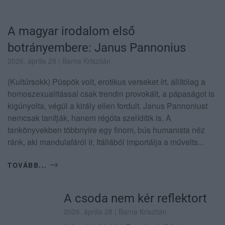
A magyar irodalom első
botrányembere: Janus Pannonius
2026. április 29
| Barna Krisztián
(Kultúrsokk) Püspök volt, erotikus verseket írt, állítólag a
homoszexualitással csak trendin provokált, a pápaságot is
kigúnyolta, végül a király ellen fordult. Janus Pannoniust
nemcsak tanítják, hanem régóta szelídítik is. A
tankönyvekben többnyire egy finom, bús humanista néz
ránk, aki mandulafáról ír, Itáliából importálja a művelts...
TOVÁBB...
A csoda nem kér reflektort
2026. április 28
| Barna Krisztián