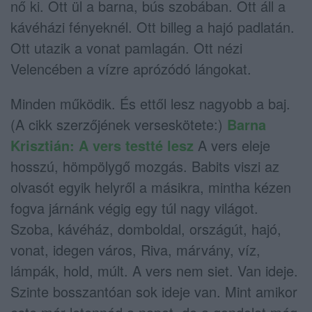
nő ki. Ott ül a barna, bús szobában. Ott áll a
kávéházi fényeknél. Ott billeg a hajó padlatán.
Ott utazik a vonat pamlagán. Ott nézi
Velencében a vízre aprózódó lángokat.
Minden működik. És ettől lesz nagyobb a baj.
(A cikk szerzőjének verseskötete:)
Barna
Krisztián: A vers testté lesz
A vers eleje
hosszú, hömpölygő mozgás. Babits viszi az
olvasót egyik helyről a másikra, mintha kézen
fogva járnánk végig egy túl nagy világot.
Szoba, kávéház, domboldal, országút, hajó,
vonat, idegen város, Riva, márvány, víz,
lámpák, hold, múlt. A vers nem siet. Van ideje.
Szinte bosszantóan sok ideje van. Mint amikor