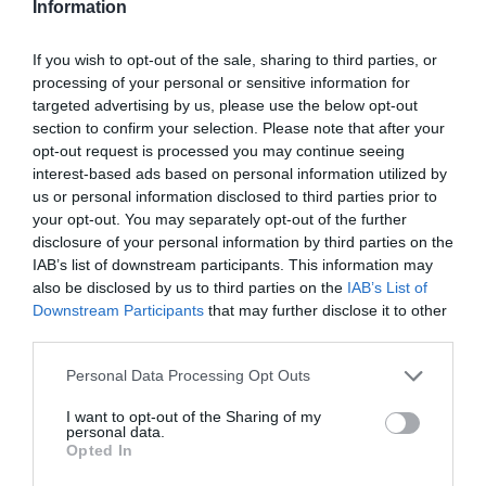
Information
felhők is ilyenek: hordják a vizet, újra meg újra.
A természet nagy rendje mögé beúszik a
If you wish to opt-out of the sale, sharing to third parties, or
fölöslegesség gyanúja. Ez már nem tájkép.
processing of your personal or sensitive information for
targeted advertising by us, please use the below opt-out
section to confirm your selection. Please note that after your
Ez világvizsgálat. Közben Babits nyelve végig
opt-out request is processed you may continue seeing
fegyelmezett. Régies, nagy levegőjű,
interest-based ads based on personal information utilized by
us or personal information disclosed to third parties prior to
selymesen induló versbeszéd, amely a végére
your opt-out. You may separately opt-out of the further
kérdésekre törik. Mintha a mondat maga is
disclosure of your personal information by third parties on the
elfáradna a világ cipelésében. Az elején még
IAB’s list of downstream participants. This information may
also be disclosed by us to third parties on the
IAB’s List of
óvatos dajka takar. A végén már egy fűszál áll
Downstream Participants
that may further disclose it to other
előttünk, és az egész teremtés értelme rajta
third parties.
csüng.
Please note that this website/app uses one or more Google
Personal Data Processing Opt Outs
services and may gather and store information including but
Ez a fűszál zseniális zárópont. Babits a
not limited to your visit or usage behaviour. You may click to
I want to opt-out of the Sharing of my
personal data.
grant or deny consent to Google and its third-party tags to
hatalmas világot végül egy apró jelenségre
Opted In
use your data for below specified purposes in below Google
consent section.