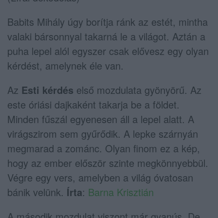
Babits Mihály úgy borítja ránk az estét, mintha
valaki bársonnyal takarná le a világot. Aztán a
puha lepel alól egyszer csak elővesz egy olyan
kérdést, amelynek éle van.
Az
Esti kérdés
első mozdulata gyönyörű. Az
este óriási dajkaként takarja be a földet.
Minden fűszál egyenesen áll a lepel alatt. A
virágszirom sem gyűrődik. A lepke szárnyán
megmarad a zománc. Olyan finom ez a kép,
hogy az ember először szinte megkönnyebbül.
Végre egy vers, amelyben a világ óvatosan
bánik velünk.
Írta
:
Barna Krisztián
A második mozdulat viszont már gyanús. De