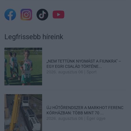
Legfrissebb híreink
„NEM TETTÜNK NYOMÁST A FIUNKRA” –
EGY EGRI CSALÁD TÖRTÉNE...
2026. augusztus 06
|
Sport
ÚJ HŰTŐRENDSZER A MARKHOT FERENC
KÓRHÁZBAN: TÖBB MINT 70 ...
2026. augusztus 06
|
Eger ügye