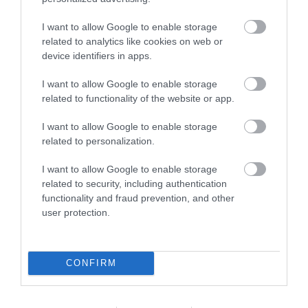
attól él, hogy nem engedi gyorsan használni a
I want to allow Google to enable storage
világot.
related to analytics like cookies on web or
device identifiers in apps.
Nappal többnyire dolgunk van vele. Átmegyünk
I want to allow Google to enable storage
rajta, fizetünk, dolgozunk, írunk, válaszolunk,
related to functionality of the website or app.
elintézünk, hazamegyünk. A világ ilyenkor
I want to allow Google to enable storage
terep. Este néha átváltozik. Ugyanaz a szoba,
related to personalization.
ugyanaz az ablak, ugyanaz a fény a falon, és
I want to allow Google to enable storage
egyszer csak minden mögött megjelenik egy
related to security, including authentication
csöndes miért. Babits ezt a pillanatot kapta el.
functionality and fraud prevention, and other
Nem a nagy összeomlást. A finom repedést.
user protection.
Azt, amikor az ember még gyönyörködik, de
CONFIRM
már nem tud gondtalanul gyönyörködni. Nézi a
világot, és a szépség nem betakarja, hanem