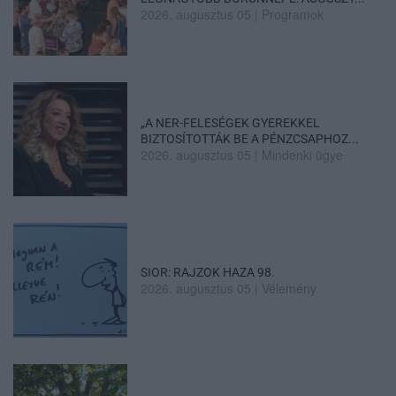
2026. augusztus 05
|
Programok
„A NER-FELESÉGEK GYEREKKEL
BIZTOSÍTOTTÁK BE A PÉNZCSAPHOZ...
2026. augusztus 05
|
Mindenki ügye
SIOR: RAJZOK HAZA 98.
2026. augusztus 05
|
Vélemény