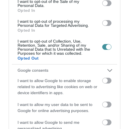
szűkíti. Minek nő a fű, ha majd leszárad?
I want to opt-out of the Sale of my
Personal Data.
Minek szárad le, ha újra nő? Ennél egyszerűbb
Opted In
kérdést nehéz elképzelni. Egy gyerek is
I want to opt-out of processing my
megérti, és egy filozófus sem ússza meg. (Ha
Personal Data for Targeted Advertising.
Opted In
eddig elolvastad a cikket, jár az ajándék:
I want to opt-out of Collection, Use,
Versvideók és versdekódolások mentése az e-
Retention, Sale, and/or Sharing of my
Personal Data that Is Unrelated with the
mail fiókodba
)
Purposes for which it was collected.
Opted Out
Pontosan ezért marad velünk. A vers nem
Google consents
akarja elvégezni helyettünk a választ. Nem
I want to allow Google to enable storage
csomagol hozzá tanulságot. Nem mondja,
related to advertising like cookies on web or
hogy nyugodjunk meg, a szépség önmagában
device identifiers in apps.
elég. Azt sem mondja, hogy az egész
I want to allow my user data to be sent to
értelmetlen. Babits ennél szigorúbb. A kérdést
Google for online advertising purposes.
nyitva hagyja, mert bizonyos kérdéseket
I want to allow Google to send me
bezárni csak hamis kulccsal lehet. Ez a vers
personalized advertising.