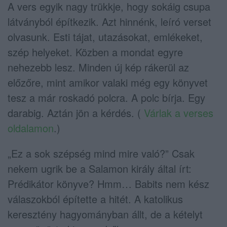
A vers egyik nagy trükkje, hogy sokáig csupa
látványból építkezik. Azt hinnénk, leíró verset
olvasunk. Esti tájat, utazásokat, emlékeket,
szép helyeket. Közben a mondat egyre
nehezebb lesz. Minden új kép rákerül az
előzőre, mint amikor valaki még egy könyvet
tesz a már roskadó polcra. A polc bírja. Egy
darabig. Aztán jön a kérdés. (
Várlak a verses
oldalamon
.)
„Ez a sok szépség mind mire való?” Csak
nekem ugrik be a Salamon király által írt:
Prédikátor könyve? Hmm… Babits nem kész
válaszokból építette a hitét. A katolikus
keresztény hagyományban állt, de a kételyt