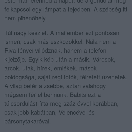
este már letennéd a napot, de a gondolat még
felkapcsol egy lámpát a fejedben. A szépség itt
nem pihenőhely.
Túl nagy készlet. A mai ember ezt pontosan
ismeri, csak más eszközökkel. Nála nem a
Riva fényei villódznak, hanem a telefon
kijelzője. Egyik kép után a másik. Városok,
arcok, utak, hírek, emlékek, mások
boldogsága, saját régi fotók, félretett üzenetek.
A világ befér a zsebbe, aztán valahogy
mégsem fér el bennünk. Babits ezt a
túlcsordulást írta meg száz évvel korábban,
csak jobb kabátban, Velencével és
bársonytakaróval.