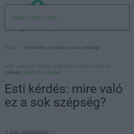
Skip to main content
Kikötő
Esti kérdés: mire való ez a sok szépség?
2026. május 27. Szerda, 15:42 | Barna Krisztián | Kikötő
Címkék:
Babits Esti kérdés
Esti kérdés: mire való
ez a sok szépség?
(Lírai dekódolás)