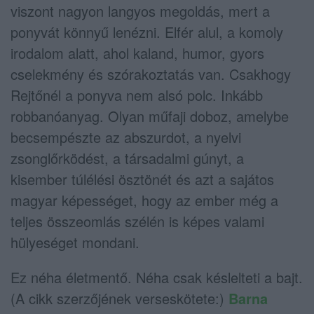
viszont nagyon langyos megoldás, mert a
ponyvát könnyű lenézni. Elfér alul, a komoly
irodalom alatt, ahol kaland, humor, gyors
cselekmény és szórakoztatás van. Csakhogy
Rejtőnél a ponyva nem alsó polc. Inkább
robbanóanyag. Olyan műfaji doboz, amelybe
becsempészte az abszurdot, a nyelvi
zsonglőrködést, a társadalmi gúnyt, a
kisember túlélési ösztönét és azt a sajátos
magyar képességet, hogy az ember még a
teljes összeomlás szélén is képes valami
hülyeséget mondani.
Ez néha életmentő. Néha csak késlelteti a bajt.
(A cikk szerzőjének verseskötete:)
Barna