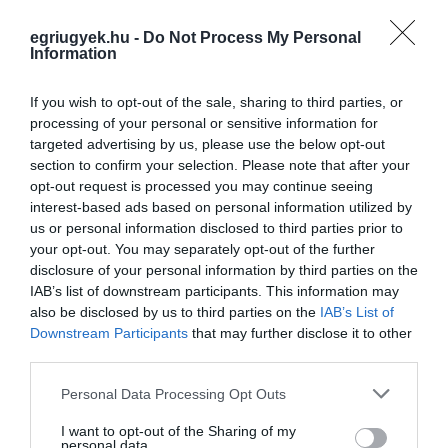
bohózatot, operettet, kalandregényt,
egriugyek.hu -
Do Not Process My Personal
útiregényt, detektívparódiát. A műfajokat nem
Information
tisztelte túl. Használta őket. Megfogta a légiós
If you wish to opt-out of the sale, sharing to third parties, or
regényt, a kikötői kalandot, az angolszász
processing of your personal or sensitive information for
álnevet, az egzotikus helyszínt, majd belülről
targeted advertising by us, please use the below opt-out
section to confirm your selection. Please note that after your
magyar abszurddá alakította az egészet. Ettől
opt-out request is processed you may continue seeing
lett P. Howard világa egyszerre idegen és
interest-based ads based on personal information utilized by
us or personal information disclosed to third parties prior to
nagyon hazai.
your opt-out. You may separately opt-out of the further
disclosure of your personal information by third parties on the
A kikötő lehet Marseille, a mondat attól még
IAB’s list of downstream participants. This information may
pesti. A legsötétebb fordulat 1942-ben jött.
also be disclosed by us to third parties on the
IAB’s List of
Downstream Participants
that may further disclose it to other
Október 9-én a nyilas Egyedül Vagyunk című
third parties.
lapban Oláh György cikke támadta meg Rejtőt,
Please note that this website/app uses one or more Google
Personal Data Processing Opt Outs
a „piszkos Fred szerzőjeként”, Reich Jenőként,
services and may gather and store information including but
zsidóként, munkaszolgálat elől bujkáló
not limited to your visit or usage behaviour. You may click to
I want to opt-out of the Sharing of my
personal data.