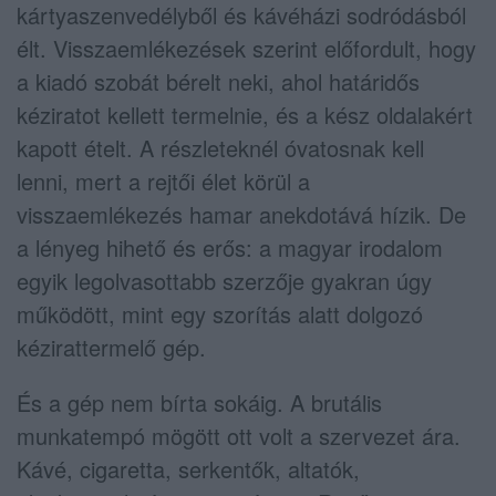
kártyaszenvedélyből és kávéházi sodródásból
élt. Visszaemlékezések szerint előfordult, hogy
a kiadó szobát bérelt neki, ahol határidős
kéziratot kellett termelnie, és a kész oldalakért
kapott ételt. A részleteknél óvatosnak kell
lenni, mert a rejtői élet körül a
visszaemlékezés hamar anekdotává hízik. De
a lényeg hihető és erős: a magyar irodalom
egyik legolvasottabb szerzője gyakran úgy
működött, mint egy szorítás alatt dolgozó
kézirattermelő gép.
És a gép nem bírta sokáig. A brutális
munkatempó mögött ott volt a szervezet ára.
Kávé, cigaretta, serkentők, altatók,