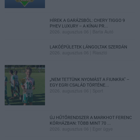
HÍREK A GARÁZSBÓL: CHERY TIGGO 9
PHEV LUXURY – A KÍNAI PR...
2026. augusztus 06
|
Barta Autó
LAKÓÉPÜLETEK LÁNGOLTAK SZERDÁN
2026. augusztus 06
|
Riasztó
„NEM TETTÜNK NYOMÁST A FIUNKRA” –
EGY EGRI CSALÁD TÖRTÉNE...
2026. augusztus 06
|
Sport
ÚJ HŰTŐRENDSZER A MARKHOT FERENC
KÓRHÁZBAN: TÖBB MINT 70 ...
2026. augusztus 06
|
Eger ügye