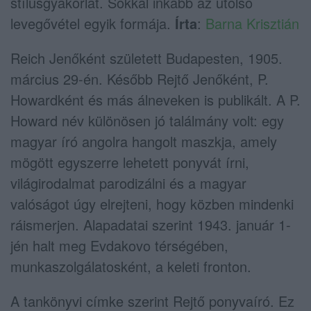
stílusgyakorlat. Sokkal inkább az utolsó
levegővétel egyik formája.
Írta
:
Barna Krisztián
Reich Jenőként született Budapesten, 1905.
március 29-én. Később Rejtő Jenőként, P.
Howardként és más álneveken is publikált. A P.
Howard név különösen jó találmány volt: egy
magyar író angolra hangolt maszkja, amely
mögött egyszerre lehetett ponyvát írni,
világirodalmat parodizálni és a magyar
valóságot úgy elrejteni, hogy közben mindenki
ráismerjen. Alapadatai szerint 1943. január 1-
jén halt meg Evdakovo térségében,
munkaszolgálatosként, a keleti fronton.
A tankönyvi címke szerint Rejtő ponyvaíró. Ez