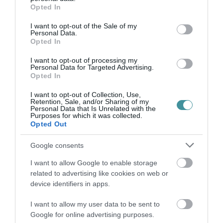
grant or deny consent to Google and its third-party tags to
figuraként mutatva be. A cikk után vitték el
Opted In
use your data for below specified purposes in below Google
munkaszolgálatra. Súlyos betegen hurcolták el
consent section.
I want to opt-out of the Sale of my
Personal Data.
a keleti frontra.
Opted In
I want to opt-out of processing my
Ez a pont már nem irodalomtörténeti
Personal Data for Targeted Advertising.
Opted In
érdekesség. Ez gyilkossá előkészített
nyilvánosság.
I want to opt-out of Collection, Use,
Retention, Sale, and/or Sharing of my
Personal Data that Is Unrelated with the
Purposes for which it was collected.
Nem a kritika ölte meg Rejtőt. A rendszer ölte
Opted Out
meg, amelyben egy újságcikk feljelentéssé, a
Google consents
feljelentés behívóvá, a behívó pedig halálos
ítéletté válhatott. Aki addig álnevek mögött
I want to allow Google to enable storage
related to advertising like cookies on web or
játszott az identitással, azt a végén egy névvel
device identifiers in apps.
ütötték agyon. Reich Jenő. Így kellett
I want to allow my user data to be sent to
leleplezni. Így kellett kirángatni a kávéházból, a
Google for online advertising purposes.