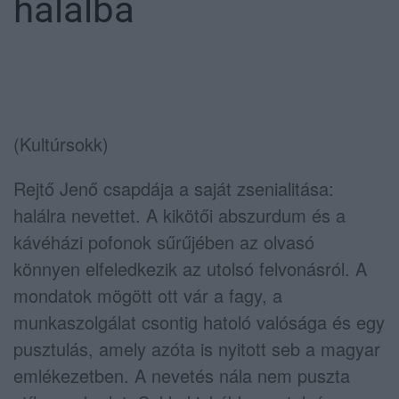
halálba
(Kultúrsokk)
Rejtő Jenő csapdája a saját zsenialitása:
halálra nevettet. A kikötői abszurdum és a
kávéházi pofonok sűrűjében az olvasó
könnyen elfeledkezik az utolsó felvonásról. A
mondatok mögött ott vár a fagy, a
munkaszolgálat csontig hatoló valósága és egy
pusztulás, amely azóta is nyitott seb a magyar
emlékezetben. A nevetés nála nem puszta