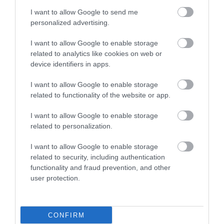
szanatóriumból, a regényekből, a nevetésből.
I want to allow Google to send me
Ha a versek is érdekelnek: itt megtalálsz
personalized advertising.
engem is, a sorok között.
Várlak a verses
I want to allow Google to enable storage
oldalamon
.
related to analytics like cookies on web or
device identifiers in apps.
Mert Rejtőt a magyar emlékezet sokszor úgy
I want to allow Google to enable storage
szereti, hogy közben megpróbálja
related to functionality of the website or app.
visszanevetni a halálából. Idézünk tőle,
I want to allow Google to enable storage
rajongunk érte, kabarészerűen emlegetjük,
related to personalization.
aztán gyorsan továbblépünk. Pedig az életmű
I want to allow Google to enable storage
éppen attól nagy, hogy a nevetés nem törli el a
related to security, including authentication
tragédiát. A humor nem takaró. Inkább
functionality and fraud prevention, and other
user protection.
repedés. Átlátni rajta a korszak hidegére.
Rejtő zsenialitása ebben áll: a világ nála
CONFIRM