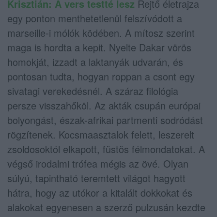
Krisztián: A vers testté lesz
Rejtő életrajza
egy ponton menthetetlenül felszívódott a
marseille-i mólók ködében. A mítosz szerint
maga is hordta a kepit. Nyelte Dakar vörös
homokját, izzadt a laktanyák udvarán, és
pontosan tudta, hogyan roppan a csont egy
sivatagi verekedésnél. A száraz filológia
persze visszahőköl. Az akták csupán európai
bolyongást, észak-afrikai partmenti sodródást
rögzítenek. Kocsmaasztalok felett, leszerelt
zsoldosoktól elkapott, füstös félmondatokat. A
végső irodalmi trófea mégis az övé. Olyan
súlyú, tapintható teremtett világot hagyott
hátra, hogy az utókor a kitalált dokkokat és
alakokat egyenesen a szerző pulzusán kezdte