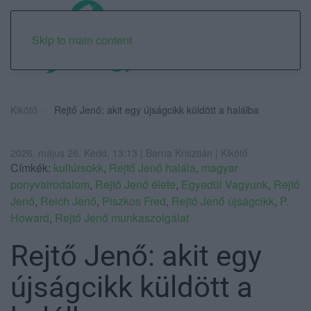
Skip to main content
Kikötő
Rejtő Jenő: akit egy újságcikk küldött a halálba
2026. május 26. Kedd, 13:13 | Barna Krisztián | Kikötő
Címkék:
kultúrsokk
,
Rejtő Jenő halála
,
magyar
ponyvairodalom
,
Rejtő Jenő élete
,
Egyedül Vagyunk
,
Rejtő
Jenő
,
Reich Jenő
,
Piszkos Fred
,
Rejtő Jenő újságcikk
,
P.
Howard
,
Rejtő Jenő munkaszolgálat
Rejtő Jenő: akit egy
újságcikk küldött a