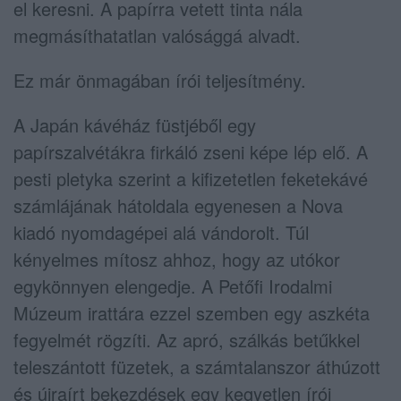
el keresni. A papírra vetett tinta nála
megmásíthatatlan valósággá alvadt.
Ez már önmagában írói teljesítmény.
A Japán kávéház füstjéből egy
papírszalvétákra firkáló zseni képe lép elő. A
pesti pletyka szerint a kifizetetlen feketekávé
számlájának hátoldala egyenesen a Nova
kiadó nyomdagépei alá vándorolt. Túl
kényelmes mítosz ahhoz, hogy az utókor
egykönnyen elengedje. A Petőfi Irodalmi
Múzeum irattára ezzel szemben egy aszkéta
fegyelmét rögzíti. Az apró, szálkás betűkkel
teleszántott füzetek, a számtalanszor áthúzott
és újraírt bekezdések egy kegyetlen írói