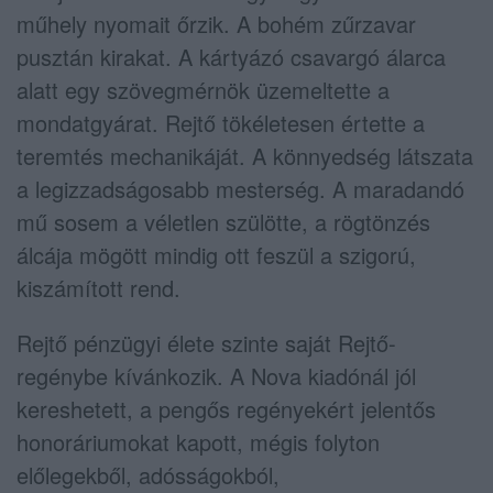
műhely nyomait őrzik. A bohém zűrzavar
pusztán kirakat. A kártyázó csavargó álarca
alatt egy szövegmérnök üzemeltette a
mondatgyárat. Rejtő tökéletesen értette a
teremtés mechanikáját. A könnyedség látszata
a legizzadságosabb mesterség. A maradandó
mű sosem a véletlen szülötte, a rögtönzés
álcája mögött mindig ott feszül a szigorú,
kiszámított rend.
Rejtő pénzügyi élete szinte saját Rejtő-
regénybe kívánkozik. A Nova kiadónál jól
kereshetett, a pengős regényekért jelentős
honoráriumokat kapott, mégis folyton
előlegekből, adósságokból,