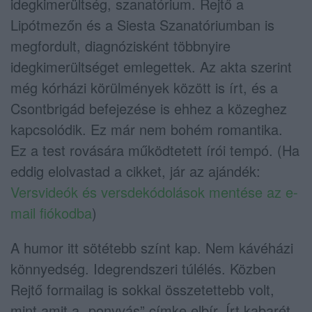
idegkimerültség, szanatórium. Rejtő a
Lipótmezőn és a Siesta Szanatóriumban is
megfordult, diagnózisként többnyire
idegkimerültséget emlegettek. Az akta szerint
még kórházi körülmények között is írt, és a
Csontbrigád befejezése is ehhez a közeghez
kapcsolódik. Ez már nem bohém romantika.
Ez a test rovására működtetett írói tempó. (Ha
eddig elolvastad a cikket, jár az ajándék:
Versvideók és versdekódolások mentése az e-
mail fiókodba
)
A humor itt sötétebb színt kap. Nem kávéházi
könnyedség. Idegrendszeri túlélés. Közben
Rejtő formailag is sokkal összetettebb volt,
mint amit a „ponyvás” címke elbír. Írt kabarét,