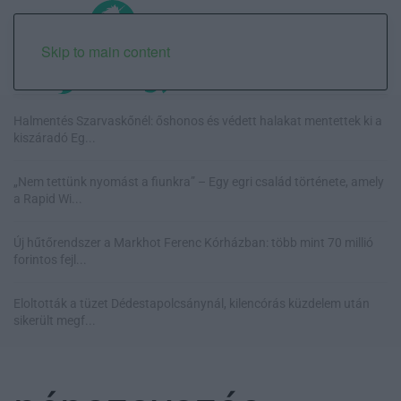
Skip to main content
Halmentés Szarvaskőnél: őshonos és védett halakat mentettek ki a
kiszáradó Eg...
„Nem tettünk nyomást a fiunkra” – Egy egri család története, amely
a Rapid Wi...
Új hűtőrendszer a Markhot Ferenc Kórházban: több mint 70 millió
forintos fejl...
Eloltották a tüzet Dédestapolcsánynál, kilencórás küzdelem után
sikerült megf...