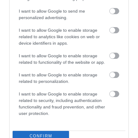
NÉPSZAVAZÁSRA
2021. augusztus 09
|
Mindenki ügye
I want to allow Google to send me
personalized advertising.
A magyarok csaknem harmada lehetségesnek tartja, hogy valaki
azért lesz homoszexuális, mert ilyen tartalommal találkozik – derül
I want to allow Google to enable storage
ki a Publicus július végi közvélemény-kutatásából, írja a
related to analytics like cookies on web or
Népszava. ...
device identifiers in apps.
A KÚRIÁNÁL FELLEBBEZNEK AZ ELKASZÁLT KLÍMANÉPSZAVAZÁS
I want to allow Google to enable storage
MIATT
related to functionality of the website or app.
2021. augusztus 13
|
Mindenki ügye
Eredetileg úgy volt, hogy csak a járvány miatti veszélyhelyzet
I want to allow Google to enable storage
megszűnése után lehet majd országos népszavazást
related to personalization.
kezdeményezni, de a kormány nemrég hozott egy rendeletet,
amelynek értelmében nem ...
I want to allow Google to enable storage
related to security, including authentication
functionality and fraud prevention, and other
A KUTYAPÁRT MEGTÁMADTA A KÚRIÁN A KORMÁNY
"GYERMEKVÉDELMI" NÉPSZAVAZÁSÁNAK NÉGY KÉRDÉSÉT
user protection.
2021. augusztus 16
|
Mindenki ügye
Megtámadtuk a Kúriánál a Kormány négy népszavazási kérdését
– tette közzé Facebook-oldalán az MKKP. A Kutyapárt szerint az
CONFIRM