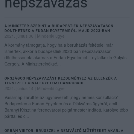
népszavazás
A MINISZTER SZERINT A BUDAPESTIEK NÉPSZAVAZÁSON
DÖNTHETNEK A FUDAN EGYETEMRŐL. MAJD 2023-BAN
2021. június 06
|
Mindenki ügye
A kormány támogatja, hogy ha a beruházás feltételei már
ismertek, akkor a budapestiek 2023-ban népszavazáson
dönthessenek: akarnak-e Fudan Egyetemet – nyilatkozta Gulyás
Gergely. A Miniszterelnöksé...
ORSZÁGOS NÉPSZAVAZÁST KEZDEMÉNYEZ AZ ELLENZÉK A
TERVEZETT KÍNAI EGYETEMI CAMPUSRÓL
2021. június 14
|
Mindenki ügye
Vasárnap zárult le az úgynevezett „négy nemes konzultáció”
Budapesten a Fudan Egyetem és a Diákváros ügyéről, amit
Baranyi Krisztina ferencvárosi polgármester indított, karöltve több
párttal és c...
ORBÁN VIKTOR: BRÜSSZEL A NEMVÁLTÓ MŰTÉTEKET AKARJA