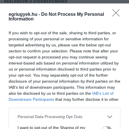
REKLÁMOZNI A GYERMEKEINKNEK
2021. július 21
|
Mindenki ügye
egriugyek.hu -
Do Not Process My Personal
Orbán Viktor szerdán délelőtt egy sejtető üzenetet posztolt ki a
Information
Facebook-oldalára. A maradék nem-kormányközeli
szerkesztőségek pedig próbálták kitalálni, mivel kapcsolatban lesz
a nagy bejelentés....
If you wish to opt-out of the sale, sharing to third parties, or
processing of your personal or sensitive information for
targeted advertising by us, please use the below opt-out
A KÍNAI EGYETEM ÉS AZ AUTÓPÁLYÁK MAGÁNOSÍTÁSA ÜGYÉBEN
section to confirm your selection. Please note that after your
IS NÉPSZAVAZÁST KEZDEMÉNYEZ KARÁCSONY GERGELY
2021. július 21
|
Mindenki ügye
opt-out request is processed you may continue seeing
interest-based ads based on personal information utilized by
Reggel 8 órás hatálybalépéssel kijött egy rendelet, amely szerint
us or personal information disclosed to third parties prior to
végre országos népszavazás kezdeményezhető. Ennek alapján
your opt-out. You may separately opt-out of the further
országos népszavazást kezdeményezek arról, hogy a kínai
disclosure of your personal information by third parties on the
egyetem helyett...
IAB’s list of downstream participants. This information may
also be disclosed by us to third parties on the
IAB’s List of
GULYÁS: ALACSONYABB FERTŐZÉSSZÁMOKNÁL IS JÖHETNEK
Downstream Participants
that may further disclose it to other
OLTATLANOKAT ÉRINTŐ KORLÁTOZÁSOK A NEGYEDIK
third parties.
HULLÁMBAN
2021. július 22
|
Mindenki ügye
Please note that this website/app uses one or more Google
Personal Data Processing Opt Outs
A gyermekvédelmi törvény ügyéből eredő népszavazásra
services and may gather and store information including but
várhatóan az év végén, vagy a jövő év elején kerülhet sor, a
not limited to your visit or usage behaviour. You may click to
I want to opt-out of the Sharing of my