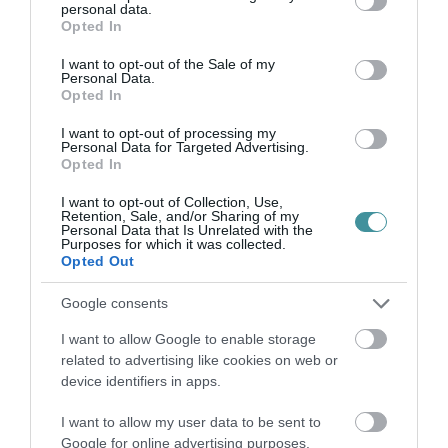
personal data.
helyreállítási program körüli vita lezárásának ideje csak az
grant or deny consent to Google and its third-party tags to
Opted In
Európai Bizottságtó...
use your data for below specified purposes in below Google
consent section.
I want to opt-out of the Sale of my
Personal Data.
ORBÁN: AZ ÉN SZÜLŐI SZABADSÁGOMAT KORLÁTOZZA A
Opted In
LIBERALIZMUS
2021. július 23
|
Mindenki ügye
I want to opt-out of processing my
Brüsszel megtámadta Magyarországot” – kezdte beszédét Orbán
Personal Data for Targeted Advertising.
Opted In
Viktor pénteken a Kossuth Rádióban. A miniszterelnök ezt azzal
indokolta, hogy a héten az Európai Bizottság egy 54 oldalas
I want to opt-out of Collection, Use,
anyag...
Retention, Sale, and/or Sharing of my
Personal Data that Is Unrelated with the
Purposes for which it was collected.
ZÖLD UTAT ADOTT ORBÁNÉK ÖTKÉRDÉSES NÉPSZAVAZÁSÁNAK A
Opted Out
NEMZETI VÁLASZTÁSI BIZOTTSÁG
2021. július 30
|
Mindenki ügye
Google consents
Az MTI beszámolója szerint a Nemzeti Választási Bizottság (NVB)
I want to allow Google to enable storage
pénteki ülésén hitelesítette azokat a népszavazási kérdéseket,
related to advertising like cookies on web or
amelyeket az Orbán-kormány azért nyújtott be, hogy legitimálja a
device identifiers in apps.
homof...
I want to allow my user data to be sent to
PUBLICUS: A FIDESZ-SZAVAZÓK TÖBBSÉGÉNEK BÁRMILYEN
Google for online advertising purposes.
BUGYUTA KÉRDÉST FEL LEHET TENNI, ELMENNEK A