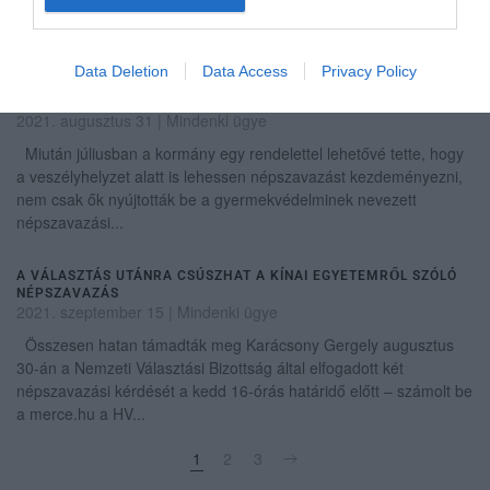
egész népszavazás „szembe megy a népszavazás
rendeltetésével, h...
Data Deletion
Data Access
Privacy Policy
LEHET NÉPSZAVAZÁS A KÍNAI EGYETEMRŐL ÉS A KILENC
HÓNAPOS ÁLLÁSKERESÉSI JÁRADÉKRÓL
2021. augusztus 31
|
Mindenki ügye
Miután júliusban a kormány egy rendelettel lehetővé tette, hogy
a veszélyhelyzet alatt is lehessen népszavazást kezdeményezni,
nem csak ők nyújtották be a gyermekvédelminek nevezett
népszavazási...
A VÁLASZTÁS UTÁNRA CSÚSZHAT A KÍNAI EGYETEMRŐL SZÓLÓ
NÉPSZAVAZÁS
2021. szeptember 15
|
Mindenki ügye
Összesen hatan támadták meg Karácsony Gergely augusztus
30-án a Nemzeti Választási Bizottság által elfogadott két
népszavazási kérdését a kedd 16-órás határidő előtt – számolt be
a merce.hu a HV...
1
2
3