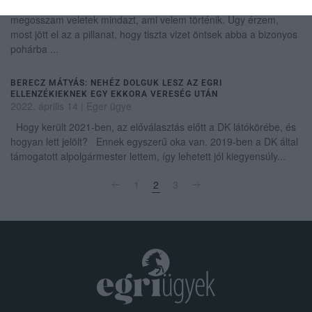
Tudjátok, hogy mindig fontos volt számomra, hogy őszintén
megosszam veletek mindazt, ami velem történik. Úgy érzem,
most jött el az a pillanat, hogy tiszta vizet öntsek abba a bizonyos
pohárba ...
BERECZ MÁTYÁS: NEHÉZ DOLGUK LESZ AZ EGRI
ELLENZÉKIEKNEK EGY EKKORA VERESÉG UTÁN
2022. április 14
|
Eger ügye
Hogy került 2021-ben, az előválasztás előtt a DK látókörébe, és
hogyan lett jelölt? Ennek egyszerű oka van. 2019-ben a DK által
támogatott alpolgármester lettem, így lehetett jól kiegyensúly...
1
2
3