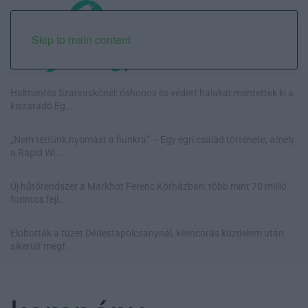
Skip to main content
Halmentés Szarvaskőnél: őshonos és védett halakat mentettek ki a
kiszáradó Eg...
„Nem tettünk nyomást a fiunkra” – Egy egri család története, amely
a Rapid Wi...
Új hűtőrendszer a Markhot Ferenc Kórházban: több mint 70 millió
forintos fejl...
Eloltották a tüzet Dédestapolcsánynál, kilencórás küzdelem után
sikerült megf...