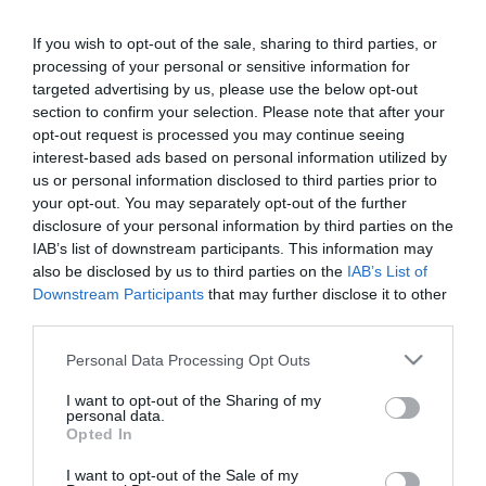
A Vélemények rovatban a szerkesztőség véleményétől eltérő
írásokat is közreadunk, azonban azok tartalmáért felelősséget
If you wish to opt-out of the sale, sharing to third parties, or
nem vállalunk. Természetesen szívesen várjuk a
processing of your personal or sensitive information for
válaszreakciókat, amelyeket kö...
targeted advertising by us, please use the below opt-out
section to confirm your selection. Please note that after your
HANGOSBEMONDÓS FURGONOK IS HIRDETIK AZ ELLENZÉK FŐBB
opt-out request is processed you may continue seeing
ÜZENETEIT A KAMPÁNY UTOLSÓ HETÉBEN
interest-based ads based on personal information utilized by
2022. március 28
|
Mindenki ügye
us or personal information disclosed to third parties prior to
A Fidesz megfosztotta az ellenzéket a plakáthelyektől, elzárta
your opt-out. You may separately opt-out of the further
előlünk a köztévét, de az Önök támogatásából 1200 településre
disclosure of your personal information by third parties on the
visszük el legfontosabb üzeneteinket! – írta hétfőn közösségi
IAB’s list of downstream participants. This information may
oldal...
also be disclosed by us to third parties on the
IAB’s List of
Downstream Participants
that may further disclose it to other
ORBÁN VIKTOR: GRÓFO, TE VAGY A KIRÁLY!
third parties.
2022. március 30
|
Mindenki ügye
Please note that this website/app uses one or more Google
Personal Data Processing Opt Outs
Nemrég Győzike parolázott azzal, hogy belép a Fideszbe, most
services and may gather and store information including but
pedig Orbán Viktor posztolt közös képet Grófo-Kozák Lászlóval,
not limited to your visit or usage behaviour. You may click to
I want to opt-out of the Sharing of my
azaz Kis/Nagy Grófoval. Nemrég arról írtunk, hogy roma politi...
personal data.
grant or deny consent to Google and its third-party tags to
Opted In
use your data for below specified purposes in below Google
ORBÁN VIKTOR TITOKBAN EGERBE LÁTOGATOTT (FOTÓ)
consent section.
I want to opt-out of the Sale of my
2022. március 30
|
Eger ügye