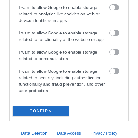
I want to allow Google to enable storage
BEEMELTÉK AZ ELLENZÉKI KAMPÁNYBA A SZÉKET, AMELYRŐL
related to analytics like cookies on web or
ORBÁN EGERBEN IS SZÓNOKOLT
device identifiers in apps.
2022. április 01
|
Mindenki ügye
Márki-Zay Péterhez hasonlóan Orbán Viktor is az országot járta
I want to allow Google to enable storage
az utóbbi időben, azonban ellenzéki kihívójával ellentétben a
related to functionality of the website or app.
kormányfő fórumait nem hirdetik megy nyilvánosan, így arról a
kormány...
I want to allow Google to enable storage
related to personalization.
VÁLASZTÁS 2022: PLAKÁTKAMPÁNYBAN SZINTE CSAK
I want to allow Google to enable storage
EGYMÁSRÓL BESZÉL A KÉT NAGY TÖMB
2022. április 01
|
Mindenki ügye
related to security, including authentication
functionality and fraud prevention, and other
Talán kimondható, hogy a 2022-es kampány nem verte az embert
user protection.
a földhöz, ami egészen meglepő azt nézve, hogy négy évvel
ezelőtt Vona Gáborról egy ismert transznemű előadó terjesztette,
hogy a férf...
CONFIRM
TÓTH GABI: NEM KELLETT MEGVENNIÜK, MINDIG IS EZ VOLT A
VALÓDI KÖZÖSSÉGEM
2022. április 07
|
Mindenki ügye
Data Deletion
Data Access
Privacy Policy