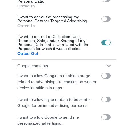
Personal Data.
Opted In
Már csak néhány nap van a választásokig, és április 3-a
közeledtével a Fidesz és az Egységben Magyarországért
I want to opt-out of processing my
ellenzéki szövetség is elkezdte csúcsra járatni a kampányait. A
Personal Data for Targeted Advertising.
mozgósítás részeként...
Opted In
I want to opt-out of Collection, Use,
ORBÁN VIKTOR UGYANAZZAL A SZÉKKEL JÁRJA AZ ORSZÁGOT,
Retention, Sale, and/or Sharing of my
Personal Data that Is Unrelated with the
AMELYIKRŐL EGERBEN IS SZÓNOKOLT
Purposes for which it was collected.
2022. március 31
|
Mindenki ügye
Opted Out
Noha a hivatalos fotókon nem látszik, Orbán Viktor miniszterelnök
a nagyrészt titkos kampánykörútja során rendre székre állva
Google consents
magasodik a közönsége elé és mond beszédet a választások
hetén. Ez a sz...
I want to allow Google to enable storage
related to advertising like cookies on web or
device identifiers in apps.
KIS GRÓFO: MI NAGYON SZERETJÜK A MINISZTERELNÖK URAT,
CSAK A FIDESZ!
2022. március 31
|
Mindenki ügye
I want to allow my user data to be sent to
Google for online advertising purposes.
Speciálba! – így szelfizett Orbán Viktorral Grófo-Kozák László,
vagyis Kis Grófo a Karmelitában. A közös fotót már tegnap
I want to allow Google to send me
megosztotta a miniszterelnök a közösségi oldalán, most azonban
personalized advertising.
egy...