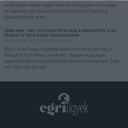
amely ezúttal Anyák napján hívta közös mozgásra az országot.
Az esemény célja elsősorban nem verseny volt, hanem a
figyelemfelhívás: a ren...
TÖBB MINT 1800 FUTÓ HÓDÍTOTTA MEG A KÉKESTETŐT A 28.
RENAULT E-TECH KÉKES CSÚCSFUTÁSON
2025. május 18
| Csarnó Ákos |
Sport
Május 18-án huszonnyolcadik alkalommal rendezték meg a
Renault E-Tech Kékes Csúcsfutást, Magyarország egyik
legikonikusabb és legszebb kihívást jelentő futóversenyét. Több
mint 1800 futó állt rajth...
.