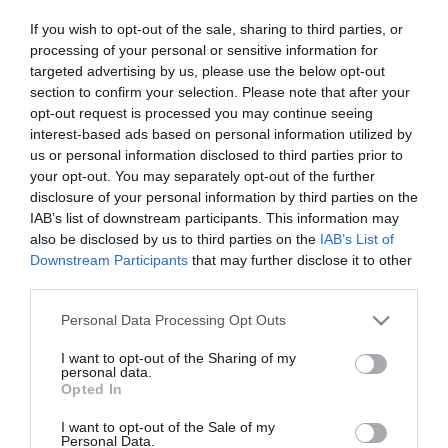
ELSŐ LETT A FUTÓKÖRÖK NAPJA EGRI GYŐZTESE
2022. május 23
|
Környék ügye
If you wish to opt-out of the sale, sharing to third parties, or
A Füzesabonyi SC ultrafutója, Juhász Sándor nemcsak Egerben
processing of your personal or sensitive information for
végzett az első helyen: orrvérzéssel párosult allergiás rohamai
targeted advertising by us, please use the below opt-out
ellenére 82,46 kilométeres teljesítménnyel országos legjobbnak
section to confirm your selection. Please note that after your
bizonyu...
opt-out request is processed you may continue seeing
interest-based ads based on personal information utilized by
us or personal information disclosed to third parties prior to
SZOMBATON TARTJÁK A KÉKES CSÚCSFUTÁST, AMI
your opt-out. You may separately opt-out of the further
FORGALOMKORLÁTOZÁSSAL JÁR
2022. augusztus 26
|
Környék ügye
disclosure of your personal information by third parties on the
IAB’s list of downstream participants. This information may
Huszonötödik alkalommal rendezik meg a hétvégén hazánk
also be disclosed by us to third parties on the
IAB’s List of
egyik legnehezebb futóversenyét, a Kékes Csúcsfutást. A
Downstream Participants
that may further disclose it to other
verseny története 1998-ban kezdődött, azóta minden évben ezrek
third parties.
zarándokolnak Má...
Please note that this website/app uses one or more Google
Personal Data Processing Opt Outs
services and may gather and store information including but
FUTÁSSAL TISZTELEGTEK A SZABADSÁGHARC HŐSEI ELŐTT
2023. március 13
|
Eger ügye
not limited to your visit or usage behaviour. You may click to
I want to opt-out of the Sharing of my
personal data.
grant or deny consent to Google and its third-party tags to
Bemelegítéssel kezdődött a Városi Diáktanács által, az 1848-49-
Opted In
use your data for below specified purposes in below Google
es forradalom és szabadságharc tiszteletére egri középiskolások
consent section.
számára rendezett 1848 méteres emlékfutás, mely keretében
I want to opt-out of the Sale of my
Personal Data.