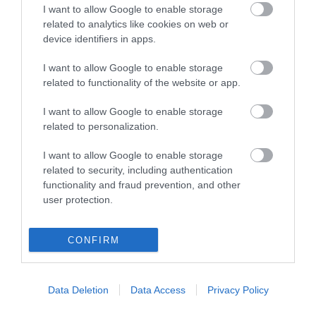
célja Eger város gyönyörű barokk belvárosának bemutatása, az
I want to allow Google to enable storage
egészsége...
related to analytics like cookies on web or
device identifiers in apps.
ROSSZULLÉT, ROHANÁS, MENEKÜLÉS A SZÉLES MEZŐN ÁT
2025. január 16
| Bakos Balázs |
Riasztó
I want to allow Google to enable storage
related to functionality of the website or app.
A büntetésének végrehajtása érdekében történt elővezetése
során lépett meg egy fiatal férfi az őt kísérő rendőrök őrizetéből
I want to allow Google to enable storage
Visonta közelében. A fél órán belül kézre kerített szökevénnyel
related to personalization.
szembe...
I want to allow Google to enable storage
TIZENKÉT EMELET MAGASBA FUTOTTAK
related to security, including authentication
2025. április 14
| Bakos Balázs |
Sport
functionality and fraud prevention, and other
A Magyar Tűzoltósport Egyesület április tizenkettedikén rendezte
user protection.
meg a Knight’s of St. Florian Stairrun Championship első
lépcsőfutó versenyét, a Rollovert. A nem mindennapi
CONFIRM
megpróbáltatáson...
FUTÓKÖRÖK NAPJA: MEGDŐLT AZ EGRI REKORD
Data Deletion
Data Access
Privacy Policy
2025. május 05
| Csarnó Ákos |
Sport
Az dén ötödik alkalommal rendezték meg a Futókörök Napját,