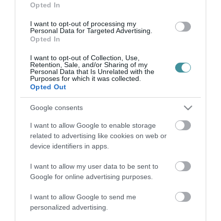
idén 10 i...
Opted In
I want to opt-out of processing my
HARMADIK ALKALOMMAL RENDEZIK MEG A FUTÓKÖRÖK NAPJÁT
Personal Data for Targeted Advertising.
2023. május 17
|
Eger ügye
Opted In
Harmadik alkalommal rendezik meg a Futókörök Napját, melynek
keretében immár 25 helyszínen húznak futócipőt az egyes
I want to opt-out of Collection, Use,
Retention, Sale, and/or Sharing of my
településeken. A Szabadidősport-eseményszervezők Országos
Personal Data that Is Unrelated with the
Szövetségének (SZ...
Purposes for which it was collected.
Opted Out
MEGFUTOTTÁK
Google consents
2023. november 13
|
Eger ügye
Őszi futásra várta az egyetemi dolgozókat, családtagjaikat,
I want to allow Google to enable storage
baráti közösségeket, ismerősöket az Eszterházy Károly Katolikus
related to advertising like cookies on web or
Egyetem Sporttudományi Intézete. Az egri futónagykövetekkel
device identifiers in apps.
k...
I want to allow my user data to be sent to
Google for online advertising purposes.
BAROKK FUTÓPARÁDÉ EGERBEN
2024. szeptember 17
|
Eger ügye
I want to allow Google to send me
Az Egri Testedző Club szeptember 22-én immár 27. alkalommal
personalized advertising.
rendezi meg a Barokk Futóparádét az Érsekkertben. A verseny