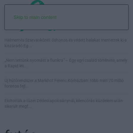
Skip to main content
Halmentés Szarvaskőnél: őshonos és védett halakat mentettek ki a
kiszáradó Eg...
„Nem tettünk nyomást a fiunkra” – Egy egri család története, amely
a Rapid Wi...
Új hűtőrendszer a Markhot Ferenc Kórházban: több mint 70 millió
forintos fejl...
Eloltották a tüzet Dédestapolcsánynál, kilencórás küzdelem után
sikerült megf...