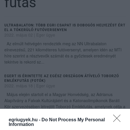
futás
ULTRABALATON: TÖBB EGRI CSAPAT IS DOBOGÓS HELYEZÉST ÉRT
EL A TÓKERÜLŐ FUTÓVERSENYEN
2022. május 02
|
Eger ügye
Az elmúlt hétvégén rendezték meg az NN Ultrabalaton
elnevezésű, 221 kilométeres futóversenyt, amelyen idén az MTI
híre szerint a résztvevők számát és a győztesek eredményét
tekintve is rekord sz...
EGERT IS ÉRINTETTE AZ EGÉSZ ORSZÁGON ÁTÍVELŐ TOBORZÓ
EMLÉKFUTÁS (FOTÓK)
2022. május 18
|
Eger ügye
Május elején startolt el a Magyar Honvédség, az Adrianus
Alapítvány a Falvak Kultúrájáért és a Katonaolimpikonok Baráti
Kör szervezésében létrejött Toborzó Emlékfutás, amelynek célja a
katonai h...
egriugyek.hu -
Do Not Process My Personal
Information
ALLERGIÁS ROHAMAI ÉS ORRVÉRZÉSE ELLENÉRE IS ORSZÁGOS