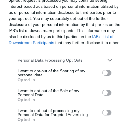
opt-out request is processed you may continue seeing
interest-based ads based on personal information utilized by
VISSZA A FŐOLDALRA
us or personal information disclosed to third parties prior to
your opt-out. You may separately opt-out of the further
disclosure of your personal information by third parties on the
IAB’s list of downstream participants. This information may
also be disclosed by us to third parties on the
IAB’s List of
Downstream Participants
that may further disclose it to other
third parties.
Legfrissebb híreink
Please note that this website/app uses one or more Google
Personal Data Processing Opt Outs
services and may gather and store information including but
A MESTERSÉGES INTELLIGENCIA
not limited to your visit or usage behaviour. You may click to
I want to opt-out of the Sharing of my
personal data.
MINDENNAPI ÁTALAKULÁSA
grant or deny consent to Google and its third-party tags to
Opted In
2026. augusztus 10
|
Promóció
use your data for below specified purposes in below Google
consent section.
I want to opt-out of the Sale of my
Personal Data.
Opted In
ÚJ MOBILALKALMAZÁS ERŐSÍTI EGER
I want to opt-out of processing my
TURIZMUSÁT: ELKÉSZÜLT A V...
Personal Data for Targeted Advertising.
2026. augusztus 10
|
Eger ügye
Opted In