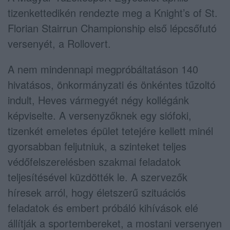
tizenkettedikén rendezte meg a Knight’s of St.
Florian Stairrun Championship első lépcsőfutó
versenyét, a Rollovert.
A nem mindennapi megpróbáltatáson 140
hivatásos, önkormányzati és önkéntes tűzoltó
indult, Heves vármegyét négy kollégánk
képviselte. A versenyzőknek egy siófoki,
tizenkét emeletes épület tetejére kellett minél
gyorsabban feljutniuk, a szinteket teljes
védőfelszerelésben szakmai feladatok
teljesítésével küzdötték le. A szervezők
híresek arról, hogy életszerű szituációs
feladatok és embert próbáló kihívások elé
állítják a sportembereket, a mostani versenyen