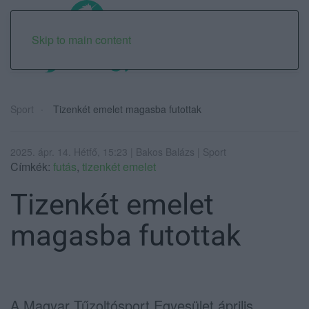
Skip to main content
Sport
Tizenkét emelet magasba futottak
2025. ápr. 14. Hétfő, 15:23 | Bakos Balázs | Sport
Címkék:
futás
,
tizenkét emelet
Tizenkét emelet
magasba futottak
A Magyar Tűzoltósport Egyesület április