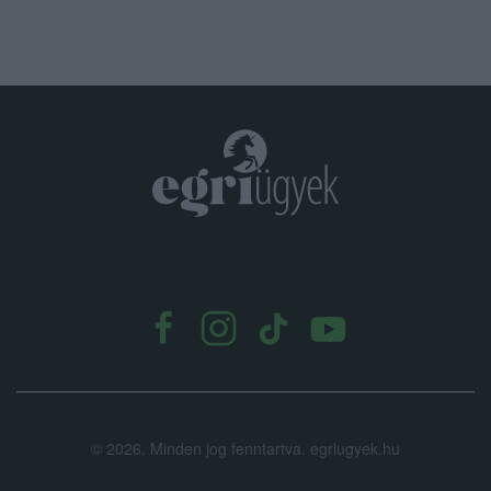
.
©
2026.
Minden jog fenntartva. egriugyek.hu