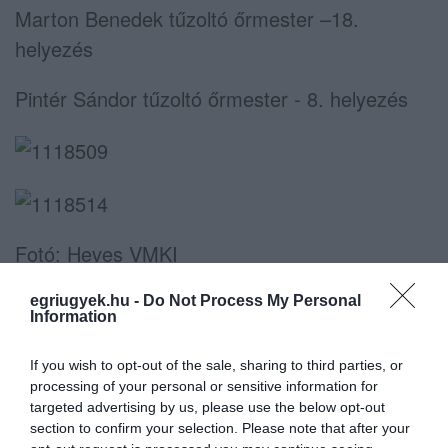
Marton Benedek tűzoltó őrmester –18.
helyezés
Pintér Sándor tűzoltó őrmester - 8. helyezés
Fotó: Heves VMKI
egriugyek.hu -
Do Not Process My Personal
Information
If you wish to opt-out of the sale, sharing to third parties, or
Ne maradjon le a legfrissebb hírekről, kövessen
processing of your personal or sensitive information for
bennünket az EGRI ÜGYEK Google Hírek oldalán!
targeted advertising by us, please use the below opt-out
section to confirm your selection. Please note that after your