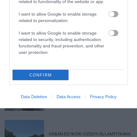
related to functionality of the website or app.
ELEKTROMOS ROLLERREL SZENVEDETT
I want to allow Google to enable storage
SÚLYOS BALESETET EGY FÉRF...
related to personalization.
2026. augusztus 10
|
Riasztó
I want to allow Google to enable storage
related to security, including authentication
functionality and fraud prevention, and other
AZ ENDODONCIÁBAN
user protection.
NÉLKÜLÖZHETETLEN ESZKÖZÖK
2026. augusztus 09
|
Promóció
CONFIRM
ITTASAN RANDALÍROZOTT EGER
BELVÁROSÁBAN: ÜZLETEK KIRAKATA...
2026. augusztus 09
|
Riasztó
Data Deletion
Data Access
Privacy Policy
ORBÁN EGYKORI VÍZÜGYI ÁLLAMTITKÁRA