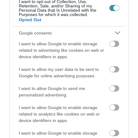
I want to opt-out of Collection, Use,
Retention, Sale, and/or Sharing of my
Personal Data that Is Unrelated with the
Purposes for which it was collected.
Opted Out
HÉTFŐ ESTÉTŐL ÚJABB TURBINA TERMEL
ÁRAMOT PAKSON
Google consents
2026. augusztus 10
|
Mindenki ügye
I want to allow Google to enable storage
related to advertising like cookies on web or
device identifiers in apps.
MAGYAR PÉTERÉK A MARGITSZIGETEN
TALÁLKOZNAK A TISZA AKTIV...
I want to allow my user data to be sent to
2026. augusztus 10
|
Mindenki ügye
Google for online advertising purposes.
I want to allow Google to send me
personalized advertising.
FORRADALMI ÚJÍTÁSOK A JÖVŐ
ELEKTROMOS KERÉKPÁRJAIBAN
I want to allow Google to enable storage
2026. augusztus 10
|
Promóció
related to analytics like cookies on web or
device identifiers in apps.
I want to allow Google to enable storage