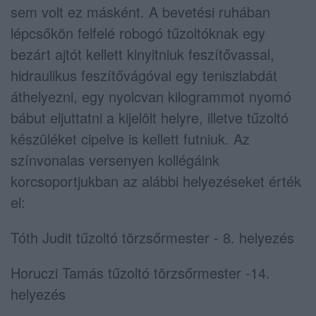
sem volt ez másként. A bevetési ruhában
lépcsőkön felfelé robogó tűzoltóknak egy
bezárt ajtót kellett kinyitniuk feszítővassal,
hidraulikus feszítővágóval egy teniszlabdát
áthelyezni, egy nyolcvan kilogrammot nyomó
bábut eljuttatni a kijelölt helyre, illetve tűzoltó
készüléket cipelve is kellett futniuk. Az
színvonalas versenyen kollégáink
korcsoportjukban az alábbi helyezéseket érték
el:
Tóth Judit tűzoltó törzsőrmester - 8. helyezés
Horuczi Tamás tűzoltó törzsőrmester -14.
helyezés