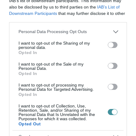
IAB’s list of downstream participants. This information may
9.Szivós Ábel Gábor 40 kör 53,20 km
also be disclosed by us to third parties on the
IAB’s List of
Downstream Participants
that may further disclose it to other
Országos egyéni.
third parties.
1. Képes Attila (Pápa) 98.38 kilométer
Please note that this website/app uses one or more Google
Personal Data Processing Opt Outs
2. Csik Tamás (Gyömrő) 94 kilométer
services and may gather and store information including but
not limited to your visit or usage behaviour. You may click to
I want to opt-out of the Sharing of my
3. Horváth Krisztián (Sárvár ) 83.38 kilométer
personal data.
grant or deny consent to Google and its third-party tags to
Opted In
4. Juhász Sándor (Eger) 82.46 kilométer
use your data for below specified purposes in below Google
consent section.
I want to opt-out of the Sale of my
Personal Data.
indexkép: Lánárt Márton, agriasport.hu
Opted In
I want to opt-out of processing my
Personal Data for Targeted Advertising.
Opted In
Ne maradjon le a legfrissebb hírekről, kövessen
I want to opt-out of Collection, Use,
Retention, Sale, and/or Sharing of my
bennünket az EGRI ÜGYEK Google Hírek oldalán!
Personal Data that Is Unrelated with the
Purposes for which it was collected.
Opted Out
VISSZA A FŐOLDALRA