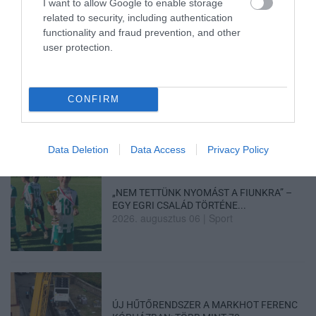
I want to allow Google to enable storage
related to security, including authentication
functionality and fraud prevention, and other
user protection.
LAKÓÉPÜLETEK LÁNGOLTAK SZERDÁN
2026. augusztus 06
|
Riasztó
CONFIRM
Data Deletion
Data Access
Privacy Policy
„NEM TETTÜNK NYOMÁST A FIUNKRA” –
EGY EGRI CSALÁD TÖRTÉNE...
2026. augusztus 06
|
Sport
ÚJ HŰTŐRENDSZER A MARKHOT FERENC