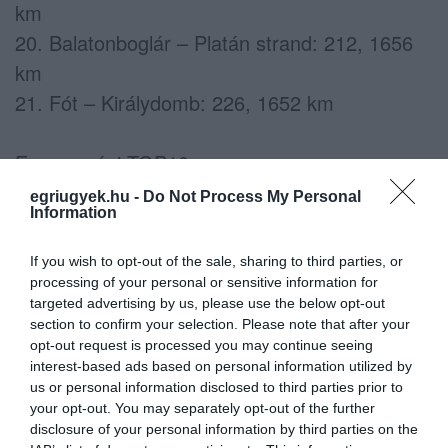
km
20. Balatonboglár – Platán strand: 212, 1656
km
21. Fót – Királydomb: 226, 1652 km
Eger egyéni TOP10
egriugyek.hu -
Do Not Process My Personal
Information
1.Juhász Sándor 62 kör 82,46 km
2.Mészáros Lajos 58 kör 77,14 km
If you wish to opt-out of the sale, sharing to third parties, or
3.Szivós Orsolya 52 kör 69,16 km
processing of your personal or sensitive information for
targeted advertising by us, please use the below opt-out
4.Lénárt Márton 50 kör 66,50 km
section to confirm your selection. Please note that after your
5.Soltészné Linkecs Mária 47 kör 62,51 km
opt-out request is processed you may continue seeing
interest-based ads based on personal information utilized by
6.Tóth Zsolt 43 kör 57,19 km
us or personal information disclosed to third parties prior to
7.Schuster Erika 41 kör 54,53 km
your opt-out. You may separately opt-out of the further
8.Bátori Ádám 40 kör 53,20 km
disclosure of your personal information by third parties on the