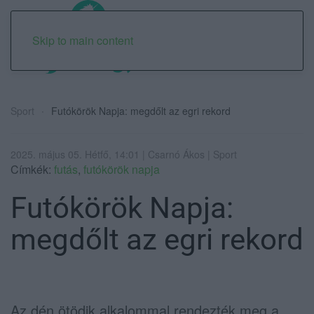
Skip to main content
Sport
Futókörök Napja: megdőlt az egri rekord
2025. május 05. Hétfő, 14:01 | Csarnó Ákos | Sport
Címkék:
futás
,
futókörök napja
Futókörök Napja:
megdőlt az egri rekord
Az dén ötödik alkalommal rendezték meg a