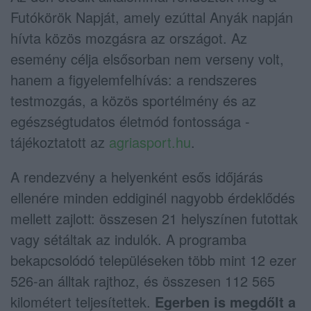
Futókörök Napját, amely ezúttal Anyák napján
hívta közös mozgásra az országot. Az
esemény célja elsősorban nem verseny volt,
hanem a figyelemfelhívás: a rendszeres
testmozgás, a közös sportélmény és az
egészségtudatos életmód fontossága -
tájékoztatott az
agriasport.hu
.
A rendezvény a helyenként esős időjárás
ellenére minden eddiginél nagyobb érdeklődés
mellett zajlott: összesen 21 helyszínen futottak
vagy sétáltak az indulók. A programba
bekapcsolódó településeken több mint 12 ezer
526-an álltak rajthoz, és összesen 112 565
kilométert teljesítettek.
Egerben is megdőlt a