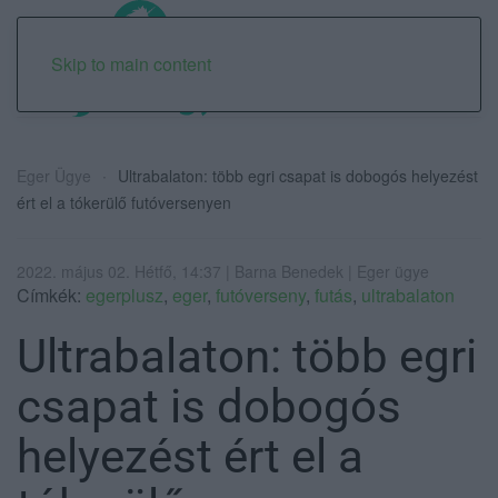
Skip to main content
Eger Ügye
Ultrabalaton: több egri csapat is dobogós helyezést
ért el a tókerülő futóversenyen
2022. május 02. Hétfő, 14:37 | Barna Benedek | Eger ügye
Címkék:
egerplusz
,
eger
,
futóverseny
,
futás
,
ultrabalaton
Ultrabalaton: több egri
csapat is dobogós
helyezést ért el a