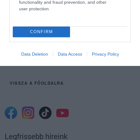
functionality and fraud prevention, and other
olvashatók.
user protection.
(Indexfotó: pikrepo.com – Képünk illusztráció)
CONFIRM
Ne maradjon le a legfrissebb hírekről, kövessen
Data Deletion
Data Access
Privacy Policy
bennünket az EGRI ÜGYEK Google Hírek oldalán!
VISSZA A FŐOLDALRA
Legfrissebb híreink