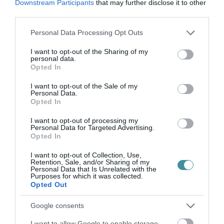
százados, Kis Péter tűzoltó zászlós, Fazekas
Downstream Participants
that may further disclose it to other
third parties.
Gábor tűzoltó főtörzsőrmester, Ficsór Balázs
Please note that this website/app uses one or more Google
tűzoltó őrmester és Molnár Gyula voltak.
Personal Data Processing Opt Outs
services and may gather and store information including but
not limited to your visit or usage behaviour. You may click to
I want to opt-out of the Sharing of my
personal data.
grant or deny consent to Google and its third-party tags to
Opted In
Fotó: Katasztrófavédelem
use your data for below specified purposes in below Google
consent section.
I want to opt-out of the Sale of my
Personal Data.
A korábbi évekhez hasonlóan idén is
Opted In
szerveztek jótékonysági kampányt a viadalon.
I want to opt-out of processing my
A futók a chipjeik letéti díját visszaváltás
Personal Data for Targeted Advertising.
Opted In
helyett jótékony célra ajánlhatták fel, és ezen
I want to opt-out of Collection, Use,
felül is adományozhattak. Az akció sikeres
Retention, Sale, and/or Sharing of my
Personal Data that Is Unrelated with the
volt, 9.815.500 forint gyűlt össze, amit a
Purposes for which it was collected.
Opted Out
BioTechUSA ötmillió forinttal kiegészített. A
pénzt beteg gyerekek megsegítésére fordítják
Google consents
– írja az MTI.
I want to allow Google to enable storage