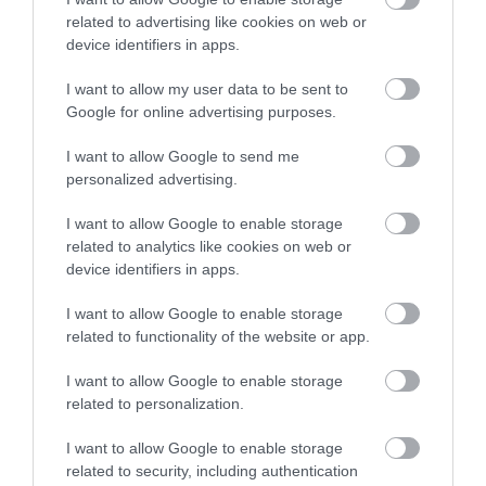
related to advertising like cookies on web or
Frissítés:
az
Eger Hírek
időközben újabb egri
device identifiers in apps.
ultramartonos sikerekről számolt be:
I want to allow my user data to be sent to
Google for online advertising purposes.
– A WondEger Women (Barta Gabriella,
I want to allow Google to send me
Herperger Anita, Kalamász Zsanett Rasika,
personalized advertising.
Kormos Katalin és Tichy Rita) az 5 fős női
kategóriában 2. helyezést ért el, 19:21:07-es
I want to allow Google to enable storage
related to analytics like cookies on web or
idővel.
device identifiers in apps.
– A SNAF 2fős vegyespáros (Bíró Tamás és
I want to allow Google to enable storage
related to functionality of the website or app.
Szivós Orsolya) 19:29:33 alatt teljesítette a
távot, kategóriájukban 33 csapatból a 4.
I want to allow Google to enable storage
related to personalization.
helyezést elérve.
I want to allow Google to enable storage
Az Ultramaraton részletes eredménylistái
ITT
related to security, including authentication