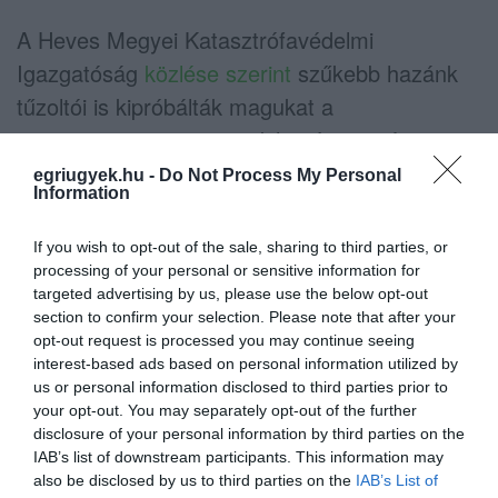
A Heves Megyei Katasztrófavédelmi
Igazgatóság
közlése szerint
szűkebb hazánk
tűzoltói is kipróbálták magukat a
csapatversenyen, a 211 kilométeres távot
kilencen osztották meg testvériesen egymás
egriugyek.hu -
Do Not Process My Personal
Information
között. A vegyes csapat 19 óra 57 perc alatt
futotta le a távot, ezzel az eredménnyel az
If you wish to opt-out of the sale, sharing to third parties, or
1410 csapatból a 474. helyet szerezték meg,
processing of your personal or sensitive information for
targeted advertising by us, please use the below opt-out
míg a 9 fős csapatok versenyében 90
section to confirm your selection. Please note that after your
csapatból a 34. helyezést érték el. Az Egri
opt-out request is processed you may continue seeing
interest-based ads based on personal information utilized by
Bikavér(ű) Tűzoltók csapat tagjai Tóth Judit,
us or personal information disclosed to third parties prior to
Gombás Gábor tűzoltó alezredes, Juhász
your opt-out. You may separately opt-out of the further
Attila tűzoltó alezredes, Majoros Richárd
disclosure of your personal information by third parties on the
IAB’s list of downstream participants. This information may
tűzoltó százados, Pummer Ádám tűzoltó
also be disclosed by us to third parties on the
IAB’s List of