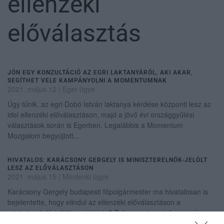
ellenzéki
előválasztás
JÖN EGY KONZULTÁCIÓ AZ EGRI LAKTANYÁRÓL, AKI AKAR,
SEGÍTHET VELE KAMPÁNYOLNI A MOMENTUMNAK
2021. május 12
|
Eger ügye
Úgy tűnik, az egri Dobó István laktanya kérdése központi lesz az
idei ellenzéki előválasztáson, majd a jövő évi országgyűlési
választások során is Egerben. Legalábbis a Momentum
Mozgalom begyújtott...
HIVATALOS: KARÁCSONY GERGELY IS MINISZTERELNÖK-JELÖLT
LESZ AZ ELŐVÁLASZTÁSON
2021. május 15
|
Mindenki ügye
Karácsony Gergely budapesti főpolgármester ma hivatalosan is
bejelentette, hogy elindul az ellenzéki előválasztáson a
miniszterelnök-jelölti pozícióért. A Telex megjegyzi, hogy már
hónapok óta lehe...