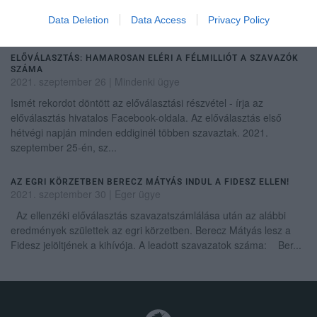
Előválasztási Bizottság. Eszerint pénteken sátorban 60298 fő,
Data Deletion
Data Access
Privacy Policy
online pedi...
ELŐVÁLASZTÁS: HAMAROSAN ELÉRI A FÉLMILLIÓT A SZAVAZÓK
SZÁMA
2021. szeptember 26
|
Mindenki ügye
Ismét rekordot döntött az előválasztási részvétel - írja az
előválasztás hivatalos Facebook-oldala. Az előválasztás első
hétvégi napján minden eddiginél többen szavaztak. 2021.
szeptember 25-én, sz...
AZ EGRI KÖRZETBEN BERECZ MÁTYÁS INDUL A FIDESZ ELLEN!
2021. szeptember 30
|
Eger ügye
Az ellenzéki előválasztás szavazatszámlálása után az alábbi
eredmények születtek az egri körzetben. Berecz Mátyás lesz a
Fidesz jelöltjének a kihívója. A leadott szavazatok száma: Ber...