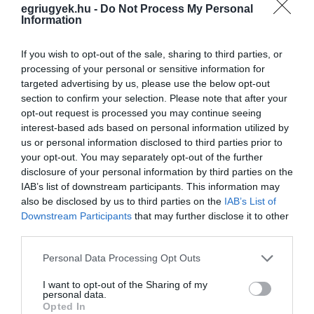
egriugyek.hu -
Do Not Process My Personal
Information
MOMENTUM: AKÁR DÍNÓ PARK IS ÉPÜLHETNE AZ EGRI LAKTANYA
TERÜLETÉN
If you wish to opt-out of the sale, sharing to third parties, or
2021. május 26
|
Eger ügye
processing of your personal or sensitive information for
Csaknem 14 éve hever parlagon a Dobó István Laktanya, ezért a
targeted advertising by us, please use the below opt-out
Momentum egri szervezete nagyon helyesen konzultációt indított
section to confirm your selection. Please note that after your
két hete arról, hogy kikérje az egriek véleményét az
opt-out request is processed you may continue seeing
újrahasznosításáról...
interest-based ads based on personal information utilized by
us or personal information disclosed to third parties prior to
EZT KI ÉRTI? AZ MSZP VISSZALÉPTETI EGERBEN AZ MSZP-S
your opt-out. You may separately opt-out of the further
MIRKÓCZKI ZITÁT ÉS A MOMENTUMOS JÁNOSI ZOLTÁNT
disclosure of your personal information by third parties on the
TÁMOGATJA
IAB’s list of downstream participants. This information may
2021. június 11
|
Eger ügye
also be disclosed by us to third parties on the
IAB’s List of
Az ellenzéki előválasztás lényege, hogy a Fidesz ellen csak egy
Downstream Participants
that may further disclose it to other
jelölt induljon, mármint a nagyobb ellenzéki pártok szövetségét
third parties.
tekintve. Tiszta sor, a kormánypárt a választási rendszer
fokozatos á...
Please note that this website/app uses one or more Google
Personal Data Processing Opt Outs
services and may gather and store information including but
not limited to your visit or usage behaviour. You may click to
I want to opt-out of the Sharing of my
ELŐVÁLASZTÁS: HETEN MÉRKŐZNÉNEK MEG AZ ELLENZÉKI
personal data.
grant or deny consent to Google and its third-party tags to
MINISZTERELNÖK-JELÖLTSÉGÉRT
Opted In
2021. augusztus 20
|
Mindenki ügye
use your data for below specified purposes in below Google