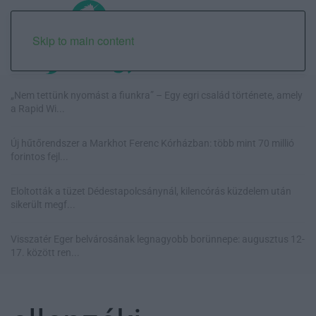
Skip to main content
„Nem tettünk nyomást a fiunkra” – Egy egri család története, amely
a Rapid Wi...
Új hűtőrendszer a Markhot Ferenc Kórházban: több mint 70 millió
forintos fejl...
Eloltották a tüzet Dédestapolcsánynál, kilencórás küzdelem után
sikerült megf...
Visszatér Eger belvárosának legnagyobb borünnepe: augusztus 12-
17. között ren...