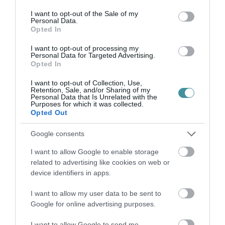
consent section.
Már 7 ellenzéki miniszterelnök-jelölt van. Tegnap regisztrálták a
I want to opt-out of the Sale of my
Personal Data.
hetediket, az utolsó pillanatban. Az ellenzéki előválasztásokat
Opted In
koordináló Országos Előválasztási Bizottság nyilvántartásba ...
I want to opt-out of processing my
Personal Data for Targeted Advertising.
EGY MONDATBAN REAGÁLT A FIDESZ AZ ELŐVÁLASZTÁSSAL
Opted In
KAPCSOLATOS ELLENZÉKI VÁDAKRA
2021. szeptember 19
|
Mindenki ügye
I want to opt-out of Collection, Use,
Retention, Sale, and/or Sharing of my
Saját bénázásukat ne kenjék másra! – reagált egy mondattal a
Personal Data that Is Unrelated with the
Fidesz az ellenzéki előválasztás leállásával kapcsolatban. Az
Purposes for which it was collected.
előválasztás technikai rendszere szombaton omlott össze, a
Opted Out
szerv...
Google consents
DEUTSCH TAMÁS: ELK*RTÁK. ENNYI.
I want to allow Google to enable storage
2021. szeptember 19
|
Mindenki ügye
related to advertising like cookies on web or
Saját bénázásukat ne kenjék másra! – ezzel a rövid,
device identifiers in apps.
egymondatos válasszal reagált vasárnap reggel a Fidesz az
ellenzéki előválasztás leállására és közleményére. Egy
I want to allow my user data to be sent to
mondatban reagált a Fid...
Google for online advertising purposes.
I want to allow Google to send me