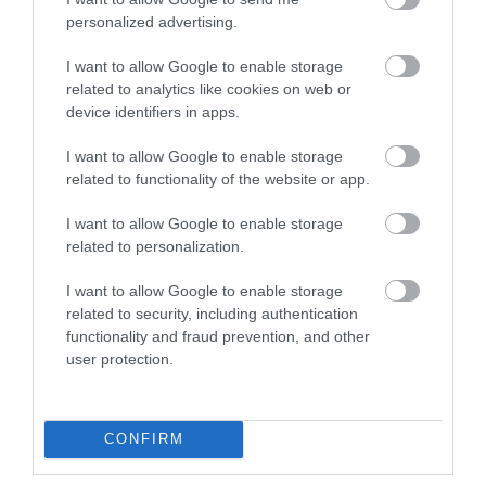
GOND NÉLKÜL INDULT AZ ELŐVÁLASZTÁSI RESTART
personalized advertising.
2021. szeptember 20
|
Mindenki ügye
Ahogy arról korábban is beszámoltunk, szombaton a kezdés után
I want to allow Google to enable storage
nem sokkal az Országos Előválasztási Bizottság felfüggesztette
related to analytics like cookies on web or
az előválasztási voksolást, ugyanis a rendszer a nagy terhelés
device identifiers in apps.
miatt öss...
I want to allow Google to enable storage
related to functionality of the website or app.
EZ LEGALÁBB MÁR VITA VOLT, DE JÓ LESZ, HA GYURCSÁNY
FELESÉGE HÚZZA BE AZ ELŐVÁLASZTÁS ELSŐ FORDULÓJÁT?
2021. szeptember 25
|
Mindenki ügye
I want to allow Google to enable storage
Élesedő vitáról számoltak be a lapok az ellenzéki miniszerelnök-
related to personalization.
jelöltek tegnapi, RTL Klubon lezajlott második televíziós vitája
kapcsán. A beszélgetés hangulata most már kicsit paprikásabb
I want to allow Google to enable storage
vol...
related to security, including authentication
functionality and fraud prevention, and other
user protection.
REKORDRÉSZVÉTEL VOLT PÉNTEKEN AZ ELŐVÁLASZTÁSON: EGY
NAP ALATT MAJDNEM 75 EZREN SZAVAZTAK, MEGUGROTT AZ
ONLINE VOKSOLÓK SZÁMA IS
2021. szeptember 25
|
Mindenki ügye
CONFIRM
Minden eddiginél többen szavaztak pénteken Magyarország
első országos előválasztásán – írja közleményében az Országos