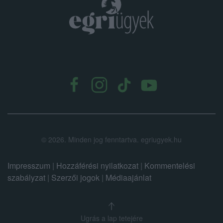
.
©
2026.
Minden jog fenntartva. egriugyek.hu
Impresszum
|
Hozzáférési nyilatkozat
|
Kommentelési
szabályzat
|
Szerzői jogok
|
Médiaajánlat
Ugrás a lap tetejére