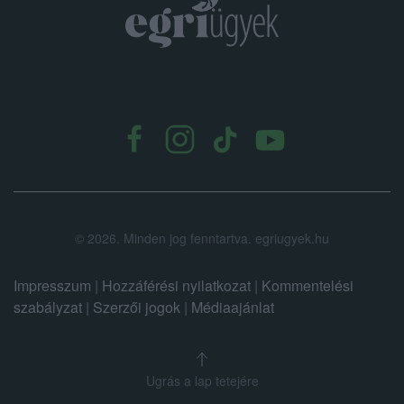
.
©
2026.
Minden jog fenntartva. egriugyek.hu
Impresszum
|
Hozzáférési nyilatkozat
|
Kommentelési
szabályzat
|
Szerzői jogok
|
Médiaajánlat
Ugrás a lap tetejére