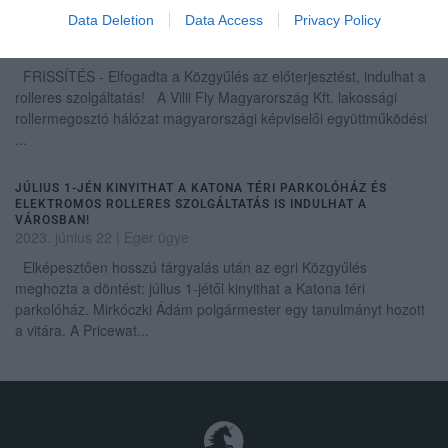
Data Deletion
Data Access
Privacy Policy
ELEKTROMOS ROLLERES SZOLGÁLTATÁS JÖHET EGERBE
2023. június 22
|
Eger ügye
FRISSÍTÉS - Elfogadta a Közgyűlés az előterjesztést, indulhat a
rolleres szolgáltatás! A Vilii Fly Magyarország Kft. lakossági
rollermegosztó hálózat magyarországi képviselői együttműködési
...
JÚLIUS 1-JÉN KINYITHAT A KATONA TÉRI PARKOLÓHÁZ ÉS
ELEKTROMOS ROLLERES SZOLGÁLTATÁS IS INDULHAT A
VÁROSBAN!
2023. június 22
|
Eger ügye
Elképesztően hosszú tárgyalás után az egri Közgyűlés
meghozta a döntést: július 1-jétől kinyithat a Katona téri
parkolóház. Mirkóczki Ádám polgármester egy tanulmányt hozott
a vitára. A Pricewat...