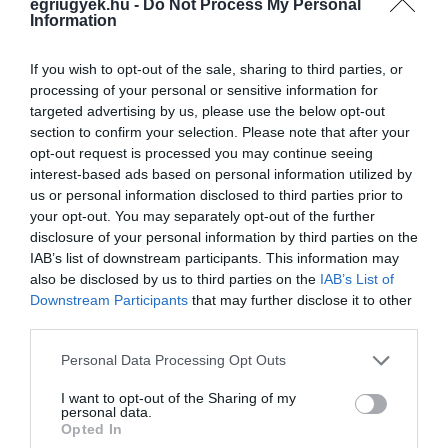
egriugyek.hu -
Do Not Process My Personal
KÖZLEKEDNI
Information
2021. szeptember 11
|
Mindenki ügye
Bár már sok éve köztünk vannak az elektromos rollerek, azt a
If you wish to opt-out of the sale, sharing to third parties, or
KRESZ egyszerűen nem ismeri, így teljesen szürkezóna volt
processing of your personal or sensitive information for
ezekkel közlekedni. Mivel nem létezett rá semmilyen szabályozás,
targeted advertising by us, please use the below opt-out
így gyakorlat...
section to confirm your selection. Please note that after your
opt-out request is processed you may continue seeing
MÁR AZ ELEKTROMOS ROLLER IS MEGJELENT AZ M3-ASON –
interest-based ads based on personal information utilized by
VIDEÓ
us or personal information disclosed to third parties prior to
2021. szeptember 14
|
Riasztó
your opt-out. You may separately opt-out of the further
Néhány nappal azután, hogy az M3-ason a belső sáv mellett
disclosure of your personal information by third parties on the
sétáló öltönyösről osztottak meg videót, a Bp-i Autósok
IAB’s list of downstream participants. This information may
Közössége a sztráda mentén rollerező emberről tett közzé egy
also be disclosed by us to third parties on the
IAB’s List of
felvételt. Mint írt...
Downstream Participants
that may further disclose it to other
third parties.
ELGÁZOLTAK EGY ROLLEREST AZ EGRI CIFRAKAPU ÚTON
2022. április 07
|
Riasztó
Please note that this website/app uses one or more Google
Personal Data Processing Opt Outs
services and may gather and store information including but
Autó sodort el egy elektromos rollerrel közlekedő fiút az egri
not limited to your visit or usage behaviour. You may click to
I want to opt-out of the Sharing of my
Cifrakapu úton, közölte az Egri Ügyekkel a Heves Megyei Rendőr-
personal data.
grant or deny consent to Google and its third-party tags to
főkapitányság sajtóreferense, Mezeiné Kovács Nikoletta, miután a
Opted In
use your data for below specified purposes in below Google