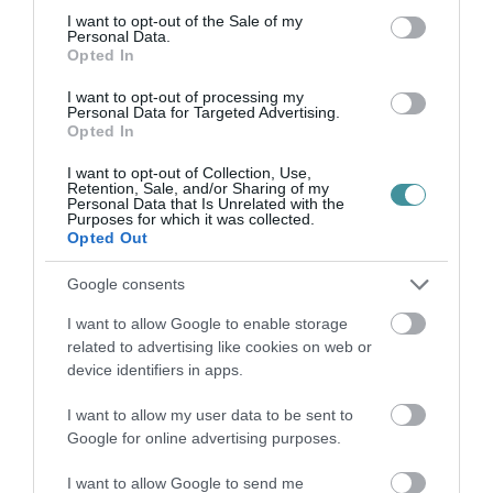
bal...
consent section.
I want to opt-out of the Sale of my
Personal Data.
Opted In
AZ ELEKTROMOS ROLLER NEM SEGÉDMOTOROS KERÉKPÁR: SEM
SISAK, SEM JOGOSÍTVÁNY NEM KELL HOZZÁ
2022. június 18
|
Mindenki ügye
I want to opt-out of processing my
Personal Data for Targeted Advertising.
Az elmúlt napokban újra elárasztotta az internetet és a közösségi
Opted In
médiát az a téves információ, amely szerint az elektromos roller
segédmotor és így ezek a szabályok vonatkoznak rá. A Jövő
I want to opt-out of Collection, Use,
Retention, Sale, and/or Sharing of my
Mobilitá...
Personal Data that Is Unrelated with the
Purposes for which it was collected.
Opted Out
ELKÉSZÜLT A KRESZ-MÓDOSÍTÓ JAVASLAT, AMELY AZ E-
ROLLEREK KÖZLEKEDÉSÉT IS SZABÁLYOZNÁ
2022. szeptember 10
|
Mindenki ügye
Google consents
Elkészült a javaslat, amely az elektromos rollerek közlekedését
I want to allow Google to enable storage
is szabályozná: a parlament Révész Máriusz aktív
related to advertising like cookies on web or
Magyarországért felelős államtitkár szerint már az idén
device identifiers in apps.
elfogadhatják a módosítás...
I want to allow my user data to be sent to
Google for online advertising purposes.
ÉLETVESZÉLY, AHOGY AZ EGRI ROLLERES HASÍT A 25-ÖS FŐÚTON
A CSÚCSFORGALOMBAN
2023. január 31
|
Vélemény
I want to allow Google to send me