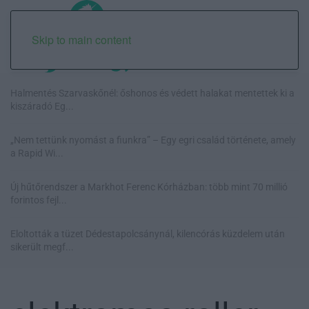
Skip to main content
Halmentés Szarvaskőnél: őshonos és védett halakat mentettek ki a
kiszáradó Eg...
„Nem tettünk nyomást a fiunkra” – Egy egri család története, amely
a Rapid Wi...
Új hűtőrendszer a Markhot Ferenc Kórházban: több mint 70 millió
forintos fejl...
Eloltották a tüzet Dédestapolcsánynál, kilencórás küzdelem után
sikerült megf...