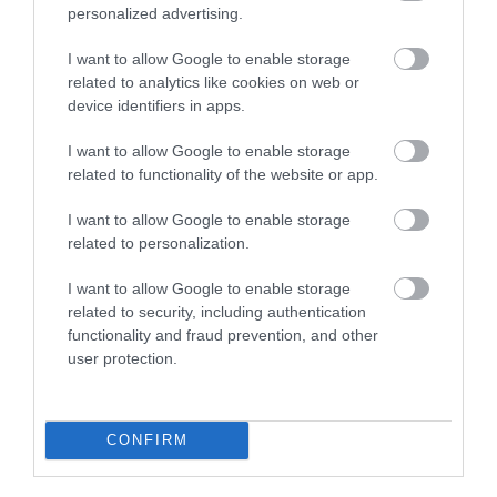
personalized advertising.
A közösségi médiában találtuk ezt a videót, a készítőjének
köszönjük, hogy megküldte portálunknak. Szavaival teljesen
I want to allow Google to enable storage
egyetértünk, ezért is osztjuk meg. Hogy miért is kellene minél
related to analytics like cookies on web or
hamarabb ...
device identifiers in apps.
CSAK A NAGYOBB SEBESSÉGŰ ELEKTROMOS ROLLEREK
I want to allow Google to enable storage
MINŐSÜLNÉNEK SEGÉDMOTOROS KERÉKPÁRNAK
related to functionality of the website or app.
2023. március 29
|
Mindenki ügye
Nem tisztázott jelenleg, hogy a 20-25 km/órával közlekedő e-
I want to allow Google to enable storage
rolleresek egyáltalán gyalogosnak minősülnek-e, az ennél
related to personalization.
gyorsabb járművek pedig segédmotoros kerékpárnak
tekintendőek-e - foglalta ös...
I want to allow Google to enable storage
related to security, including authentication
functionality and fraud prevention, and other
JÓ ÖTLET EGERBEN EGY ELEKTROMOS ROLLER MEGOSZTÓ
LEHETŐSÉG? - SZAVAZÁS
user protection.
2023. június 19
|
Eger ügye
A következő egri Közgyűlés egyik napirendi pontja elvileg egy
elektromos roller megosztás lehetőségét fejtené ki, amennyiben
CONFIRM
az anyag fel lenne töltve a város hivatalos honlapjára. Mivel csak
a...