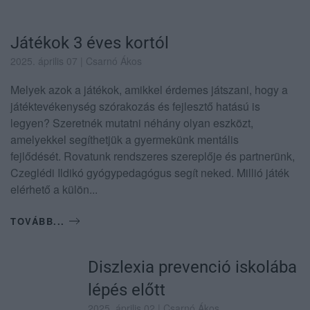
Játékok 3 éves kortól
2025. április 07
| Csarnó Ákos
Melyek azok a játékok, amikkel érdemes játszani, hogy a
játéktevékenység szórakozás és fejlesztő hatású is
legyen? Szeretnék mutatni néhány olyan eszközt,
amelyekkel segíthetjük a gyermekünk mentális
fejlődését. Rovatunk rendszeres szereplője és partnerünk,
Czeglédi Ildikó gyógypedagógus segít neked. Millió játék
elérhető a külön...
TOVÁBB...
Diszlexia prevenció iskolába
lépés előtt
2025. április 02
| Csarnó Ákos