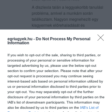
A diszlexia talán a leggyakoribb tanulási
probléma, amivel a munkám során
találkoztam. Nagyon megnehezíti egy
kisgyermek előrehaladását és
mindennapjait, különösen, ha még nem
ismerték fel, későn d...
egriugyek.hu -
Do Not Process My Personal
Information
TOVÁBB...
If you wish to opt-out of the sale, sharing to third parties, or
Nem mindegy, milyen lesz
processing of your personal or sensitive information for
az első tanév a
targeted advertising by us, please use the below opt-out
section to confirm your selection. Please note that after your
gyermekednek!
opt-out request is processed you may continue seeing
2025. március 26
| Csarnó Ákos
interest-based ads based on personal information utilized by
us or personal information disclosed to third parties prior to
A várva várt iskola, úgy érzed, túlságosan
your opt-out. You may separately opt-out of the further
nehezen indult. Aggódsz, hogy az iskolai
disclosure of your personal information by third parties on the
problémákról fog szólni az egész év vagy,
IAB’s list of downstream participants. This information may
hogy lehet nem iskolaérett a gyermek? Ez
also be disclosed by us to third parties on the
IAB’s List of