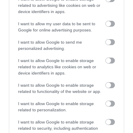
iskolakezdés előtt?
related to advertising like cookies on web or
2025. március 17
| Csarnó Ákos
device identifiers in apps.
Honnan tudhatod, hogy milyen feladatokat
I want to allow my user data to be sent to
alkalmazz? És hogyan ellenőrizd? - teszi
Google for online advertising purposes.
fel a kérdést rovatunk rendszeres
szereplője és támogatója, Czeglédi Ildikó
I want to allow Google to send me
gyógypedagógus. Hogy miért jó mego...
personalized advertising.
TOVÁBB...
I want to allow Google to enable storage
related to analytics like cookies on web or
1
2
device identifiers in apps.
I want to allow Google to enable storage
related to functionality of the website or app.
I want to allow Google to enable storage
related to personalization.
I want to allow Google to enable storage
A ROVAT TOVÁBBI CIKKEI
related to security, including authentication