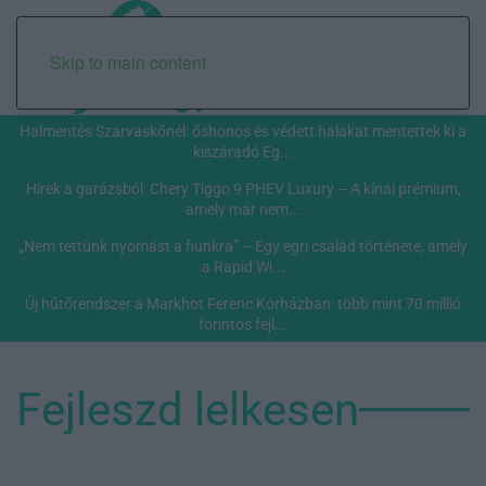
Skip to main content
Halmentés Szarvaskőnél: őshonos és védett halakat mentettek ki a
kiszáradó Eg...
Hírek a garázsból: Chery Tiggo 9 PHEV Luxury – A kínai prémium,
amely már nem...
„Nem tettünk nyomást a fiunkra” – Egy egri család története, amely
a Rapid Wi...
Új hűtőrendszer a Markhot Ferenc Kórházban: több mint 70 millió
forintos fejl...
Fejleszd lelkesen