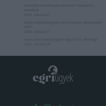
Agresszív reakciók gyermekkorban? Kezelhető a
probléma!
2025. március 21
Mégis meddig kell gyakorolni és hogyan, iskolakezdés
előtt?
2025. március 17
Indul a havi online program: legyél Te is Lelkes tag!
2025. március 09
.