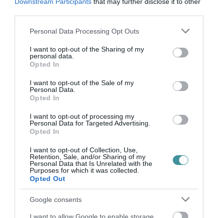
a probléma sajnos sokszor okoz...
Downstream Participants
that may further disclose it to other
third parties.
TOVÁBB...
Please note that this website/app uses one or more Google
Personal Data Processing Opt Outs
Agresszív reakciók
services and may gather and store information including but
not limited to your visit or usage behaviour. You may click to
I want to opt-out of the Sharing of my
gyermekkorban? Kezelhető
personal data.
grant or deny consent to Google and its third-party tags to
Opted In
use your data for below specified purposes in below Google
a probléma!
consent section.
I want to opt-out of the Sale of my
2025. március 21
| Csarnó Ákos
Personal Data.
Opted In
Agresszív a gyermeked? Másokat bánt?
Bántja a testvérét? Panasz érkezik a
I want to opt-out of processing my
tanítók, tanárok részéről?- teszi fel a
Personal Data for Targeted Advertising.
Opted In
kérdéseket rovatunk rendszeres szereplője
és támogatója, Czeglédi Ildikó gyógy...
I want to opt-out of Collection, Use,
Retention, Sale, and/or Sharing of my
TOVÁBB...
Personal Data that Is Unrelated with the
Purposes for which it was collected.
Opted Out
Mégis meddig kell
Google consents
gyakorolni és hogyan,
I want to allow Google to enable storage