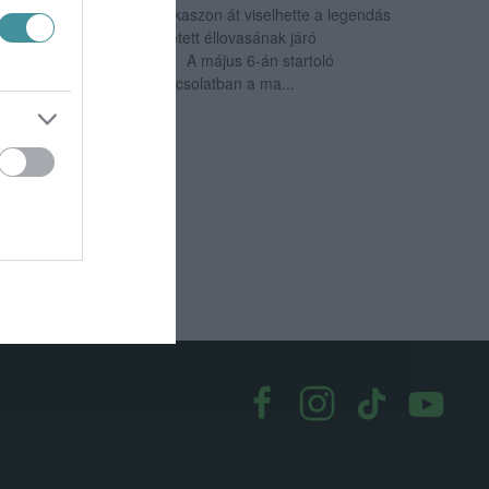
Valter tavaly három szakaszon át viselhette a legendás
rózsaszín trikót, az összetett éllovasának járó
megkülönböztető mezt. A május 6-án startoló
háromhetes viadallal kapcsolatban a ma...