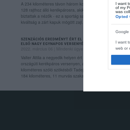
A 234 kilométeres távon három komoly hegymenet várt a
I want t
of my P
128 rajthoz álló kerékpárosra, akiket az utak mellett
was col
biztattak a nézők - ez a sportág sajátosságaiból adódó
Opted 
kiváltság a zárt kapuk mögött zajl...
Google 
SZENZÁCIÓS EREDMÉNYT ÉRT EL VALTER ATTILA AZ ÉV
I want t
ELSŐ NAGY EGYNAPOS VERSENYÉN
2022. március 06
|
Mindenki ügye
web or d
Valter Attila a negyedik helyen ért célba a Strade Bianche
I want t
országúti kerékpáros versenyen, amelyen ötven
purpose
kilométeres szóló szökésből Tadej Pogacar győzött. A
184 kilométeres, 11 murvás szakaszt...
I want 
I want t
web or d
.
I want t
or app.
I want t