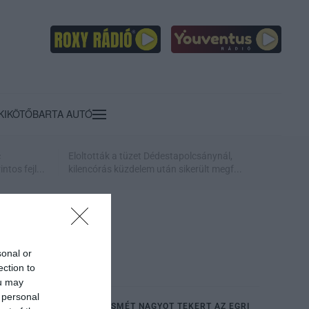
KIKÖTŐ
BARTA AUTÓ
c
Eloltották a tüzet Dédestapolcsánynál,
ntos fejl...
kilencórás küzdelem után sikerült megf...
sonal or
ection to
ou may
 personal
FOLYTATÓDIK AZ ÁLOM: ISMÉT NAGYOT TEKERT AZ EGRI