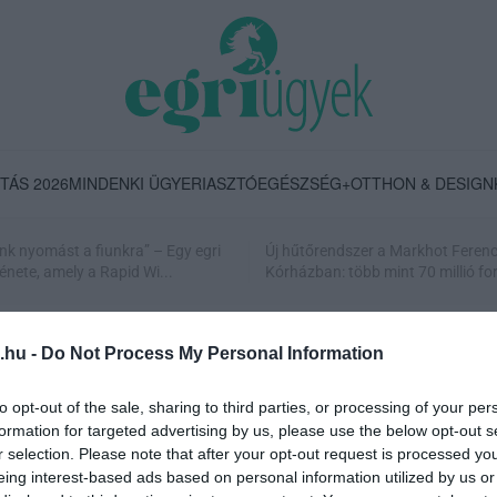
TÁS 2026
MINDENKI ÜGYE
RIASZTÓ
EGÉSZSÉG+
OTTHON & DESIGN
nk nyomást a fiunkra” – Egy egri
Új hűtőrendszer a Markhot Feren
énete, amely a Rapid Wi...
Kórházban: több mint 70 millió fori
.hu -
Do Not Process My Personal Information
to opt-out of the sale, sharing to third parties, or processing of your per
formation for targeted advertising by us, please use the below opt-out s
r selection. Please note that after your opt-out request is processed y
eing interest-based ads based on personal information utilized by us or
ÚJABB SIKERT ÉRT EL AZ EGRI EGYETEM BRINGÁSA A