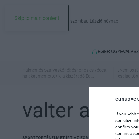
Skip to main content
2026. augusztus 08., szombat, László névnap
EGER ÜGYE
VÁLASZ
Halmentés Szarvaskőnél: őshonos és védett
„Nem tettü
halakat mentettek ki a kiszáradó Eg...
család tört
egriugyek
valter attila
If you wish 
sensitive in
confirm you
continue se
SPORTTÖRTÉNELMET ÍRT AZ EGRI EGYETEM HALLGATÓJA