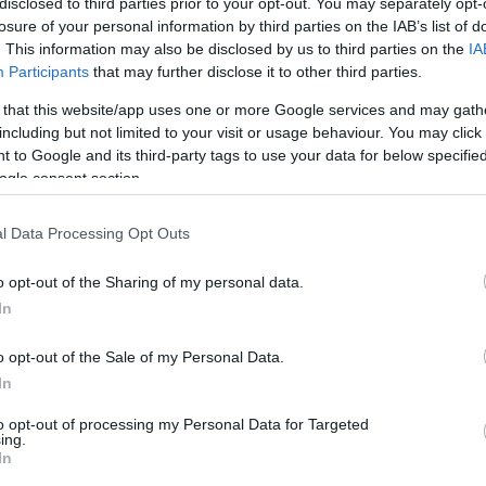
disclosed to third parties prior to your opt-out. You may separately opt-
GIRO D'ITALIA OLASZ KÖRVERSENYEN
losure of your personal information by third parties on the IAB’s list of
2021. május 14
|
Eger ügye
. This information may also be disclosed by us to third parties on the
IA
Valter Attila megőrizte a rózsaszín trikót a Giro d’Italia
Participants
that may further disclose it to other third parties.
pénteki szakaszán. A mezőnyhajrát Caleb Ewan nyerte, az
ausztrál sprinternek ez már a második szakaszgyőzelme
 that this website/app uses one or more Google services and may gath
volt az olasz körversenyen. ...
including but not limited to your visit or usage behaviour. You may click 
 to Google and its third-party tags to use your data for below specifi
ogle consent section.
AZ ESZTERHÁZY HALLGATÓJA HÁROM NAPIG VISELHETTE
A KERÉKPÁRSPORT EGYIK LEGÉRTÉKESEBB MEZÉT
l Data Processing Opt Outs
2021. május 16
|
Eger ügye
Az MTI beszámolója szerint vasárnap a Giro d'Italia
o opt-out of the Sharing of my personal data.
kerékpáros körverseny kilencedik szakaszának győztese,
In
Egan Bernal sikerével átvette a vezetést Valter Attilától, és
ezzel az összetettben élen á...
o opt-out of the Sale of my Personal Data.
In
to opt-out of processing my Personal Data for Targeted
A SZERVEZŐK BÉNÁZÁSA MIATT LETT "EREDMÉNYTELEN"
ing.
VALTER ATTILA OLIMPIAI EREDMÉNYE
In
2021. július 24
|
Eger ügye