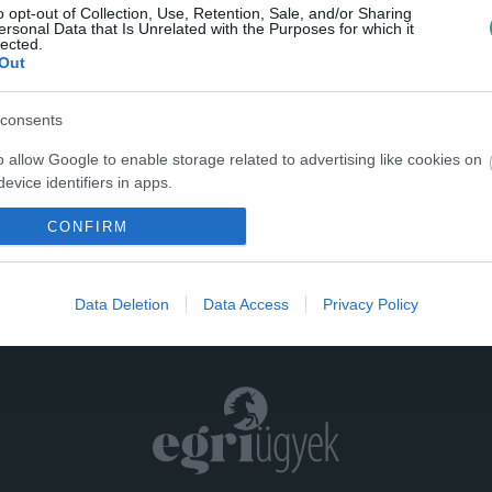
Nem ért célba – ez áll Valter Attila neve mellett az olimpia
o opt-out of Collection, Use, Retention, Sale, and/or Sharing
ersonal Data that Is Unrelated with the Purposes for which it
kerékpáros mezőnyversenyének eredménylistáján. A HVG
lected.
szerint azt eddig is tudtuk, hogy a magyar versenyző
Out
valójában célba ért, logikus v...
consents
o allow Google to enable storage related to advertising like cookies on
evice identifiers in apps.
o allow my user data to be sent to Google for online advertising
CONFIRM
s.
to allow Google to send me personalized advertising.
Data Deletion
Data Access
Privacy Policy
o allow Google to enable storage related to analytics like cookies on
evice identifiers in apps.
o allow Google to enable storage related to functionality of the website
o allow Google to enable storage related to personalization.