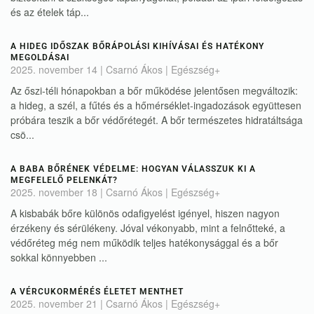
és az ételek táp...
A HIDEG IDŐSZAK BŐRÁPOLÁSI KIHÍVÁSAI ÉS HATÉKONY
MEGOLDÁSAI
2025. november 14
| Csarnó Ákos |
Egészség+
Az őszi-téli hónapokban a bőr működése jelentősen megváltozik:
a hideg, a szél, a fűtés és a hőmérséklet-ingadozások együttesen
próbára teszik a bőr védőrétegét. A bőr természetes hidratáltsága
csö...
A BABA BŐRÉNEK VÉDELME: HOGYAN VÁLASSZUK KI A
MEGFELELŐ PELENKÁT?
2025. november 18
| Csarnó Ákos |
Egészség+
A kisbabák bőre különös odafigyelést igényel, hiszen nagyon
érzékeny és sérülékeny. Jóval vékonyabb, mint a felnőtteké, a
védőréteg még nem működik teljes hatékonysággal és a bőr
sokkal könnyebben ...
A VÉRCUKORMÉRÉS ÉLETET MENTHET
2025. november 21
| Csarnó Ákos |
Egészség+