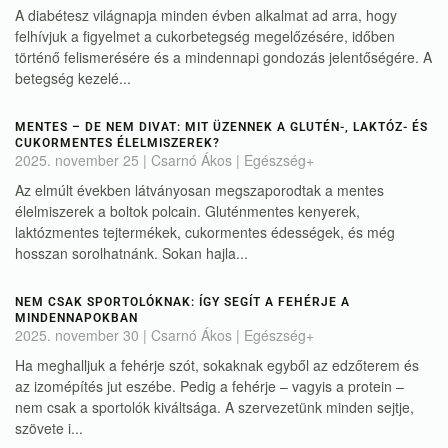
A diabétesz világnapja minden évben alkalmat ad arra, hogy
felhívjuk a figyelmet a cukorbetegség megelőzésére, időben
történő felismerésére és a mindennapi gondozás jelentőségére. A
betegség kezelé...
MENTES – DE NEM DIVAT: MIT ÜZENNEK A GLUTÉN-, LAKTÓZ- ÉS
CUKORMENTES ÉLELMISZEREK?
2025. november 25
| Csarnó Ákos |
Egészség+
Az elmúlt években látványosan megszaporodtak a mentes
élelmiszerek a boltok polcain. Gluténmentes kenyerek,
laktózmentes tejtermékek, cukormentes édességek, és még
hosszan sorolhatnánk. Sokan hajla...
NEM CSAK SPORTOLÓKNAK: ÍGY SEGÍT A FEHÉRJE A
MINDENNAPOKBAN
2025. november 30
| Csarnó Ákos |
Egészség+
Ha meghalljuk a fehérje szót, sokaknak egyből az edzőterem és
az izomépítés jut eszébe. Pedig a fehérje – vagyis a protein –
nem csak a sportolók kiváltsága. A szervezetünk minden sejtje,
szövete i...