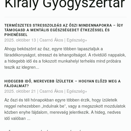
Király Gyógyszertár
TERMÉSZETES STRESSZOLDÁS AZ ŐSZI MINDENNAPOKRA – ÍGY
TÁMOGASD A MENTÁLIS EGÉSZSÉGEDET ÉTKEZÉSSEL ÉS
PIHENÉSSEL
2025. október 13
| Csarnó Ákos |
Egészség+
Ahogy beköszönt az ősz, egyre többen tapasztaljuk a
fáradékonyságot, stresszt és lehangoltságot. A rövidülő nappalok,
a hidegebb idő és a fokozott munkahelyi terhelés mind próbára
teszik az idegren...
HIDEGEBB IDŐ, MEREVEBB ÍZÜLETEK – HOGYAN ELŐZD MEG A
FÁJDALMAT?
2025. október 21
| Csarnó Ákos |
Egészség+
Az őszi és téli hónapokban egyre többen érzik, hogy ízületeik
reggel nehezebben „indulnak be”, vagy a megszokott mozdulatok
közben enyhe fájdalom, merevség jelentkezik. A hideg, nedves
idő valóban ...