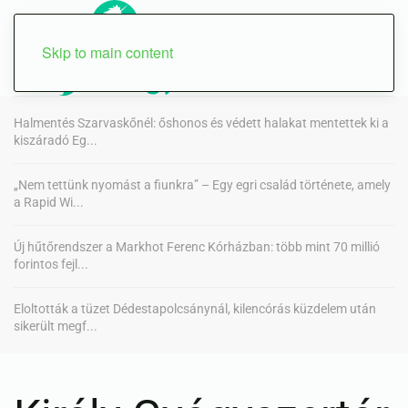
Skip to main content
Halmentés Szarvaskőnél: őshonos és védett halakat mentettek ki a
kiszáradó Eg...
„Nem tettünk nyomást a fiunkra” – Egy egri család története, amely
a Rapid Wi...
Új hűtőrendszer a Markhot Ferenc Kórházban: több mint 70 millió
forintos fejl...
Eloltották a tüzet Dédestapolcsánynál, kilencórás küzdelem után
sikerült megf...