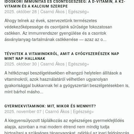
IDŐSKORI IMMUNITÁS ÉS CSONTEGÉSZSÉG: A D-VITAMIN, A K2-
VITAMIN ÉS A KALCIUM SZEREPE
2025. október 28
| Csarnó Ákos |
Egészség+
Ahogy telnek az évek, szervezetünk természetes
védekezőképessége és csontjaink sűrűsége fokozatosan
csökken. Az immunrendszer gyengülése és a csontok
ásványianyag-tartalmának csökkenése — azaz az o...
TÉVHITEK A VITAMINOKRÓL, AMIT A GYÓGYSZERÉSZEK NAP
MINT NAP HALLANAK
2025. október 30
| Csarnó Ákos |
Egészség+
A hétköznapi beszélgetésekben elhangzó helytelen állítások a
vitaminokról, azok használatáról vélhetően ugyanolyan
gyakorisággal bukkannak fel a gyógyszertári beszélgetésekben is,
mint bárhol másho...
GYERMEKVITAMINOK: MIT, MIKOR ÉS MENNYIT?
2025. november 07
| Csarnó Ákos |
Egészség+
A kiegyensúlyozott táplálkozás az egészséges gyermekfejlődés
alapja, azonban a mai modern étrend nem mindig tudja
biztosítani a szükséges tápanyagokat, például az ipari feldolgozás