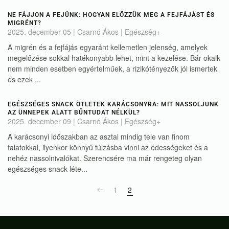
NE FÁJJON A FEJÜNK: HOGYAN ELŐZZÜK MEG A FEJFÁJÁST ÉS
MIGRÉNT?
2025. december 05
| Csarnó Ákos |
Egészség+
A migrén és a fejfájás egyaránt kellemetlen jelenség, amelyek
megelőzése sokkal hatékonyabb lehet, mint a kezelése. Bár okaik
nem minden esetben egyértelműek, a rizikótényezők jól ismertek
és ezek ...
EGÉSZSÉGES SNACK ÖTLETEK KARÁCSONYRA: MIT NASSOLJUNK
AZ ÜNNEPEK ALATT BŰNTUDAT NÉLKÜL?
2025. december 09
| Csarnó Ákos |
Egészség+
A karácsonyi időszakban az asztal mindig tele van finom
falatokkal, ilyenkor könnyű túlzásba vinni az édességeket és a
nehéz nassolnivalókat. Szerencsére ma már rengeteg olyan
egészséges snack léte...
1
2