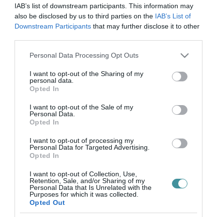
2021. június 02
|
Mindenki ügye
IAB’s list of downstream participants. This information may
A magyarországi járványkezelés egyik sajátos eszköze volt, hogy
also be disclosed by us to third parties on the
IAB’s List of
a kórházak valós helyzetét igyekeztek elzárni a nyilvánosságtól.
Downstream Participants
that may further disclose it to other
Az orvosok, kórházi dolgozók elvétve szólalhattak meg
third parties.
nyilvánosan, a...
Please note that this website/app uses one or more Google
RÉMHÍRTERJESZTÉS MIATT VÁDAT EMELTEK GŐDÉNY GYÖRGY
Personal Data Processing Opt Outs
ELLEN
services and may gather and store information including but
2021. június 21
|
Mindenki ügye
not limited to your visit or usage behaviour. You may click to
I want to opt-out of the Sharing of my
personal data.
grant or deny consent to Google and its third-party tags to
Különleges jogrend idején elkövetett rémhírterjesztés miatt emelt
Opted In
use your data for below specified purposes in below Google
vádat Gődény György ellen a Nyíregyházi Járási Ügyészség –
consent section.
tudta meg a 24.hu. A vádirat lényege szerint Gődény tavaly
I want to opt-out of the Sale of my
Personal Data.
november ...
Opted In
VÉGLEG TÖRÖLTÉK GŐDÉNY GYÖRGY YOUTUBE-CSATORNÁJÁT
2021. szeptember 07
|
Mindenki ügye
I want to opt-out of processing my
Végleg törölte a YouTube Gődény György vírusszkeptikus
Personal Data for Targeted Advertising.
Opted In
gyógyszerészceleb csatornáját – jelentette be maga az érintett. A
döntés a Telex szerint nem friss, egy hete, augusztus végén
I want to opt-out of Collection, Use,
posztolt errő...
Retention, Sale, and/or Sharing of my
Personal Data that Is Unrelated with the
FELFÜGGESZTETT BÖRTÖNT KAPOTT GŐDÉNY
Purposes for which it was collected.
RÉMHÍRTERJESZTÉS MIATT
2021. szeptember 22
|
Mindenki ügye
Opted Out