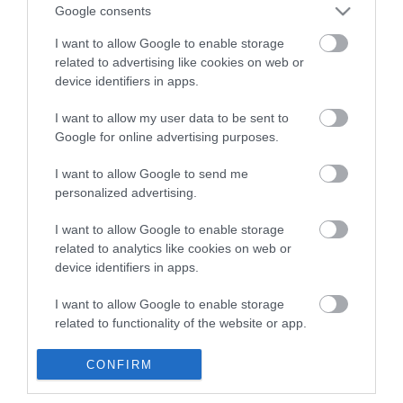
A vírusszkeptikus gyógyszerész rémhírterjesztés miatt egy év
Google consents
börtönbüntetést kapott, amelynek végrehajtását két évre
felfüggesztették, írja a Mandiner. Gődény egy tavaly
I want to allow Google to enable storage
megjelentetett írásában egy...
related to advertising like cookies on web or
KÖZEL 24 MILLIÓS BÍRSÁGOT KAPOTT A CÉG, AMELYIK GŐDÉNY
device identifiers in apps.
GYÖRGGYEL REKLÁMOZOTT
2021. december 20
|
Mindenki ügye
I want to allow my user data to be sent to
A Nutriversum Kft. az uniós ágazati szabályokkal ellentétesen, a
Google for online advertising purposes.
fogyasztókat megtévesztve reklámozta étrend-kiegészítőit dr.
Gődény György gyógyszerésszel – állapította meg a Gazdasági
I want to allow Google to send me
Versenyh...
personalized advertising.
A FIDESZES ÉS ÖSSZELLENZÉKI MELLETT TOVÁBBI HÁROM EGRI
JELÖLTNEK IS ÖSSZEGYŰLTEK AZ ALÁÍRÁSOK
I want to allow Google to enable storage
2022. február 21
|
Eger ügye
related to analytics like cookies on web or
Már öt jelölt összegyűjtötte az aláírásokat Heves megye 1-es
device identifiers in apps.
számú választókerületében – számolt be hétfőn a heol.hu. A
Fidesz és az Egységben Magyarországért ellenzéki
I want to allow Google to enable storage
pártszövetség jelöltj...
related to functionality of the website or app.
HOGYAN SZEDTE RÁ EGY TITOKZATOS FIGURA A KUTYAPÁRT
VISSZALÉPŐ GYÖNGYÖSI JELÖLTJÉT?
I want to allow Google to enable storage
2022. március 08
|
Környék ügye
CONFIRM
related to personalization.
Az egyik áruházlánc papírzacskójában és egy túlterhelt