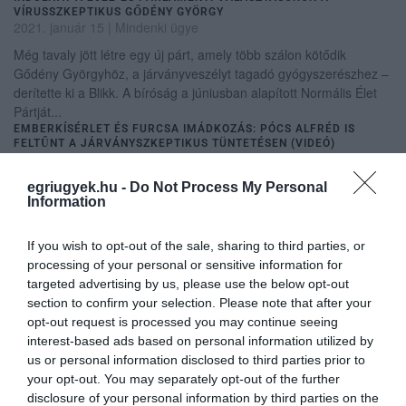
VÍRUSSZKEPTIKUS GŐDÉNY GYÖRGY
2021. január 15
|
Mindenki ügye
Még tavaly jött létre egy új párt, amely több szálon kötődik
Gődény Györgyhöz, a járványveszélyt tagadó gyógyszerészhez –
derítette ki a Blikk. A bíróság a júniusban alapított Normális Élet
Pártját...
EMBERKÍSÉRLET ÉS FURCSA IMÁDKOZÁS: PÓCS ALFRÉD IS
FELTŰNT A JÁRVÁNYSZKEPTIKUS TÜNTETÉSEN (VIDEÓ)
2021. március 01
|
Eger ügye
Vasárnap délben a Hősök terén tüntetett a Gődény Györgyhöz
egriugyek.hu -
Do Not Process My Personal
Information
köthető Vegyük vissza az életünket-csoport - számolt be az
eseményről az Azonnali. A résztvevők közül volt olyan, aki azon
az alapon adott...
If you wish to opt-out of the sale, sharing to third parties, or
RÉMHÍRTERJESZTÉS MIATT VÁDAT EMELHETNEK A
processing of your personal or sensitive information for
JÁRVÁNYSZKEPTIKUS GŐDÉNY GYÖRGY ELLEN
targeted advertising by us, please use the below opt-out
2021. május 05
|
Mindenki ügye
section to confirm your selection. Please note that after your
Gál Kristóf, az országos rendőrfőkapitányság szóvivője az
opt-out request is processed you may continue seeing
Operatív Törzs szerdai tájékoztatóáján emlékeztetett, hogy
interest-based ads based on personal information utilized by
decemberben már beszámolt arról, hogy a kiberbűnözés elleni
us or personal information disclosed to third parties prior to
főosztály rémhírterj...
your opt-out. You may separately opt-out of the further
SZÁZMILLIÓKAT KASZÁLT A HISZÉKENYEKEN GŐDÉNY ÉS LENKEI
disclosure of your personal information by third parties on the