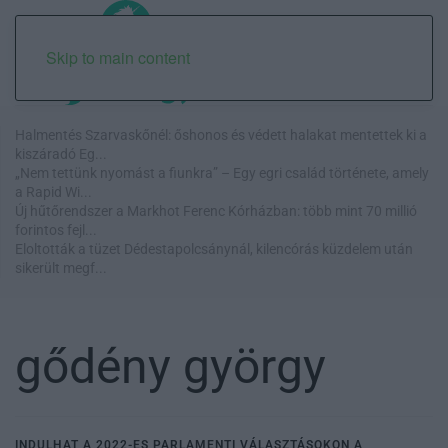
Skip to main content
Halmentés Szarvaskőnél: őshonos és védett halakat mentettek ki a
kiszáradó Eg...
„Nem tettünk nyomást a fiunkra” – Egy egri család története, amely
a Rapid Wi...
Új hűtőrendszer a Markhot Ferenc Kórházban: több mint 70 millió
forintos fejl...
Eloltották a tüzet Dédestapolcsánynál, kilencórás küzdelem után
sikerült megf...
gődény györgy
INDULHAT A 2022-ES PARLAMENTI VÁLASZTÁSOKON A