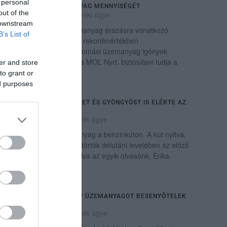
 personal
VÁSÁROLHATÓ ÜZEMANYAG MENNYISÉGÉT
out of the
2022. március 02
|
Mindenki ügye
 downstream
A Magyar Kormány üzemanyag árazásra vonatkozó
B’s List of
rendeletének hatásaként rekordmértékben
megnövekedtek a töltőállomási üzemanyag igények.
Annak érdekében, hogy a MOL Nyrt. biztosítani tudja a
er and store
folyam...
to grant or
ed purposes
MAKLÁRT, MEZŐKÖVESDET ÉS GYÖNGYÖST IS ELÉRTE AZ
ÜZEMANYAGHIÁNY
2022. március 10
|
Környék ügye
"Makláron sincs üzemanyag a benzinkúton. A kút nyitva,
de minek..." – jelezte csütörtök délutáni levelében az előző
napi felhívásunkra reagálva az egyik olvasónk, Erika.
Miután az email befu...
MÁR KÉT HETE NEM KAP ÜZEMANYAGOT BESENYŐTELEK
EGYETLEN BENZINKÚTJA
2022. március 14
|
Környék ügye