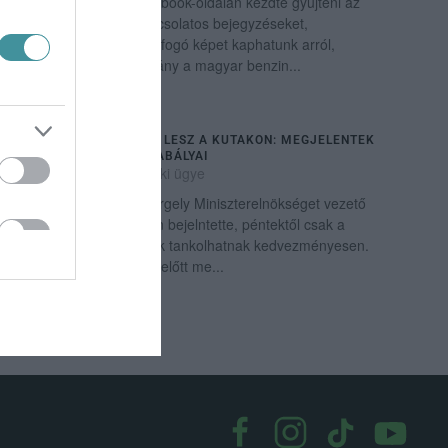
A Holtankoljak.hu a Facebook-oldalán kezdte gyűjteni az
üzemanyaghiánnyal kapcsolatos bejegyzéseket,
amelyekből viszonylag átfogó képet kaphatunk arról,
hogyan érinti a készlethiány a magyar benzin...
PÉNTEKTŐL KÉTFÉLE ÁR LESZ A KUTAKON: MEGJELENTEK
A BENZINÁRSTOP ÚJ SZABÁLYAI
2022. május 27
|
Mindenki ügye
Csütörtökön Gulyás Gergely Miniszterelnökséget vezető
miniszter a Kormányinfón bejelntette, péntektől csak a
magyar rendszámú autók tankolhatnak kedvezményesen.
Ezután, nem sokkal éjfél előtt me...