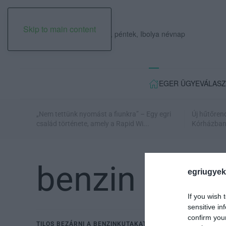
Skip to main content
2026. augusztus 07., péntek, Ibolya névnap
EGER ÜGYE
VÁLASZ
„Nem tettünk nyomást a fiunkra” – Egy egri
Új hűtőren
család története, amely a Rapid Wi...
Kórházban: 
benzin
egriugyek
If you wish 
sensitive in
confirm you
TILOS BEZÁRNI A BENZINKUTAKAT, ÍGY A TULAJOK