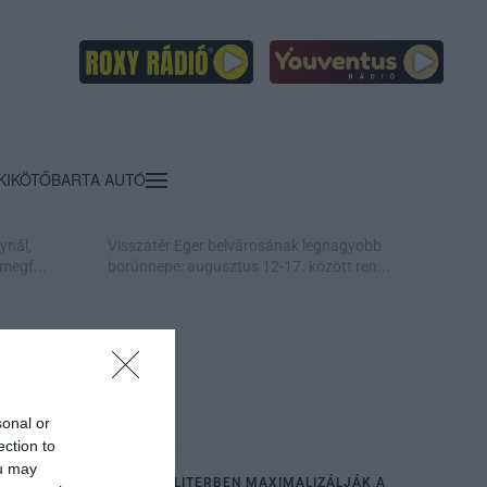
KIKÖTŐ
BARTA AUTÓ
ynál,
Visszatér Eger belvárosának legnagyobb
megf...
borünnepe: augusztus 12-17. között ren...
sonal or
ection to
ou may
ITT A KORLÁTOZÁS: 100 LITERBEN MAXIMALIZÁLJÁK A