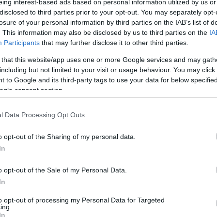
eing interest-based ads based on personal information utilized by us or
PRÓBÁL A KORMÁNY SEGÍTENI A KISEBB
disclosed to third parties prior to your opt-out. You may separately opt-
BENZINKUTAKNAK AZ ÁRSTOP MIATT
2022. február 24
|
Mindenki ügye
losure of your personal information by third parties on the IAB’s list of
. This information may also be disclosed by us to third parties on the
IA
Az árstop ugyan marad, de a kormány hat intézkedést
Participants
that may further disclose it to other third parties.
hozott a kis benzinkutak megsegítésére – írta a
Facebookon György László. Az Innovációs és
 that this website/app uses one or more Google services and may gath
Technológiai Minisztérium gazdaságstratégiáér...
including but not limited to your visit or usage behaviour. You may click 
 to Google and its third-party tags to use your data for below specifi
ogle consent section.
HOPPÁL PÉTER: BALOSOK, TI MOST NE VÁSÁROLJATOK
BENZINT!
2022. március 10
|
Mindenki ügye
l Data Processing Opt Outs
„Márki-Zay megmondta: rezsicsökkentés az, ha kevesebb
o opt-out of the Sharing of my personal data.
benzint veszünk. Balosok! Hallgassatok végre a
kapitányotokra! Ti most ne vásároljatok benzint!” – írta a
In
fideszes Hoppál Péter a Telex ...
o opt-out of the Sale of my Personal Data.
In
A BENZINKUTASOKNAK KÉNE A GYORSAN ÖSSZETÁKOLT
ÜZEMANYAG-SZABÁLYOZÁST BETARTATNI (VIDEÓVAL)
to opt-out of processing my Personal Data for Targeted
2022. március 12
|
Mindenki ügye
ing.
In