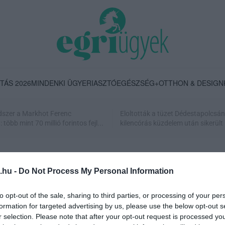
TÁS 2026
MINDENKI ÜGYE
RIASZTÓ
EGÉSZSÉG+
OTTHON & DESIGN
dszer a Markhot Ferenc
Eloltották a tüzet Dédestapolcsán
több mint 70 millió forintos fejl...
kilencórás küzdelem után sikerült 
.hu -
Do Not Process My Personal Information
to opt-out of the sale, sharing to third parties, or processing of your per
formation for targeted advertising by us, please use the below opt-out s
r selection. Please note that after your opt-out request is processed y
EDDIG HALLANI SEM AKART RÓLA, DE MOST UTÓLAG