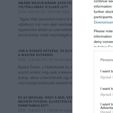
continue se
INKÁBB MEGVÁLNÁNAK AZOKTÓL, A BOGÁCSI
information 
TÖLTŐÁLLOMÁS IS ELADÓ LETT
2022. február 22
|
Környék ügye
further disc
participants
Egyre több benzinkútra kerül ki az eladó tábla, sok
Downstream 
vállalkozó már nem akar veszteségesen működni, vagy
egyszerűen átadni az üzemeltetést, írja a Pénzcentrum. A
Please note
benzinárstop miatti veszteségek u...
information 
deny consent
in below Go
JÖN A HOSSZÚ HÉTVÉGE, ÉS ELFOGYHAT AZ ÜZEMANYAG
A MAGYAR KUTAKRÓL
2022. március 09
|
Mindenki ügye
Persona
Bujdos Eszter, a Holtankoljak.hu ügyvezető igazgatója
I want t
szerint amikor még csak a kiskereskedelmi áron volt
árstop, akkor a benzinkutak egy része első reakcióként
Opted 
mennyiségi korlátozást vezetett be. ...
I want t
Opted 
ÉS AZ MEGVAN, HOGY A MOL-VEZÉR EGY HÁROMÉVES
MEXIKÓI FOTÓVAL ILLUSZTRÁLTA A ZACSKÓS
I want 
PÁNIKTANKOLÁST?
Advertis
2022. március 11
|
Mindenki ügye
Opted 