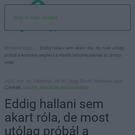
Skip to main content
Mindenki Ügye
Eddig hallani sem akart róla, de most utólag
próbál a kormány segíteni a kisebb benzinkutaknak az árstop
miatt
2022. febr. 24. Csütörtök, 09:34 | Nagy Donát | Mindenki ügye
Címkék:
benzin
,
benzinár
,
benzinárstop
Eddig hallani sem
akart róla, de most
utólag próbál a