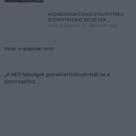
KÖZMÉDIÁSOK ÉVEKIG GYŰJTÖTTÉK A
BIZONYÍTÉKOKAT, BELSŐ DOK...
2026. augusztus 05
|
Mindenki ügye
FRISS 10 MINDENKI ÜGYE
„A NER-feleségek gyerekkel biztosították be a
pénzcsaphoz...