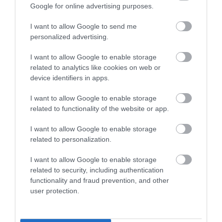
VISSZA A FŐOLDALRA
Google for online advertising purposes.
I want to allow Google to send me
personalized advertising.
I want to allow Google to enable storage
related to analytics like cookies on web or
device identifiers in apps.
Legfrissebb híreink
I want to allow Google to enable storage
related to functionality of the website or app.
I want to allow Google to enable storage
„NEM TETTÜNK NYOMÁST A FIUNKRA” –
EGY EGRI CSALÁD TÖRTÉNE...
related to personalization.
2026. augusztus 06
|
Sport
I want to allow Google to enable storage
related to security, including authentication
functionality and fraud prevention, and other
ÚJ HŰTŐRENDSZER A MARKHOT FERENC
user protection.
KÓRHÁZBAN: TÖBB MINT 70 ...
2026. augusztus 06
|
Eger ügye