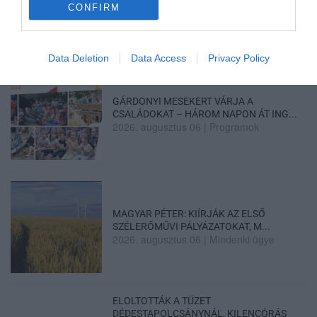
CONFIRM
HOLTAN SZÁLLÍTOTTÁK HAZA A 80 ÉVES
ASSZONYT A HATVANI KÓR...
2026. augusztus 06
|
Riasztó
Data Deletion
Data Access
Privacy Policy
GÁRDONYI MESEKERT VÁRJA A
CSALÁDOKAT – HÁROM NAPON ÁT ING...
2026. augusztus 06
|
Programok
MAGYAR PÉTER: KIÍRJÁK AZ ELSŐ
SZÉLERŐMŰVI PÁLYÁZATOKAT, M...
2026. augusztus 06
|
Mindenki ügye
ELOLTOTTÁK A TÜZET
DÉDESTAPOLCSÁNYNÁL, KILENCÓRÁS