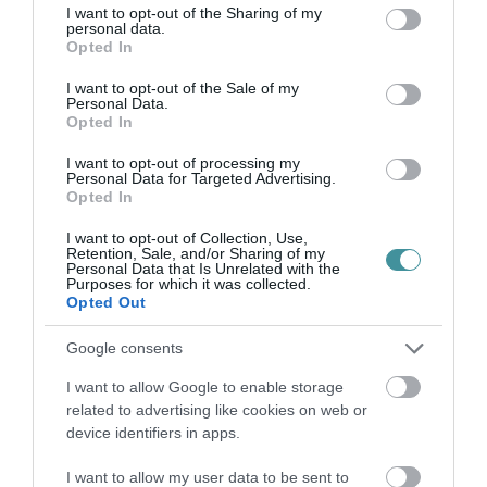
not limited to your visit or usage behaviour. You may click to
I want to opt-out of the Sharing of my
Korábban mi is megírtuk, hogy egyre többen
personal data.
grant or deny consent to Google and its third-party tags to
Opted In
inkább
eladják a vállalkozásukat
, minthogy
use your data for below specified purposes in below Google
consent section.
veszteséggel kelljen árulniuk az üzemanyagot
I want to opt-out of the Sale of my
Personal Data.
hosszú hónapokon át.
Opted In
I want to opt-out of processing my
A kormány döntése értelmében a benzin és
Personal Data for Targeted Advertising.
Opted In
dízel literjét tavaly november 15. óta 480
forintnál nem adhatják drágábban a
I want to opt-out of Collection, Use,
Retention, Sale, and/or Sharing of my
Personal Data that Is Unrelated with the
benzinkutak.
Purposes for which it was collected.
Opted Out
Google consents
I want to allow Google to enable storage
Ne maradjon le a legfrissebb hírekről, kövessen
related to advertising like cookies on web or
bennünket az EGRI ÜGYEK Google Hírek oldalán!
device identifiers in apps.
I want to allow my user data to be sent to