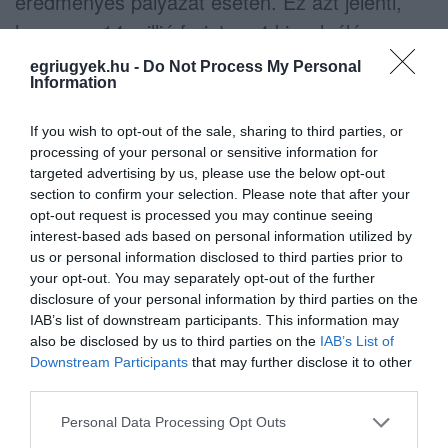
eredményes pályázat esetén. Ez azt jelenti,
hogy egy 14 millió forintos, 4 kiszolgáló
pisztolyt működtető tankoló automata árából
egriugyek.hu -
Do Not Process My Personal
Information
10 millió forintot átvállal a kormány. Ezzel a
kisbenzinkutak költségei csökkenthetők, a
If you wish to opt-out of the sale, sharing to third parties, or
kiszolgálás könnyebbé és 24 órássá
processing of your personal or sensitive information for
targeted advertising by us, please use the below opt-out
alakítható, amely a vidék ellátásbiztonságának
section to confirm your selection. Please note that after your
javulását eredményezi. A támogatás összege
opt-out request is processed you may continue seeing
az egész szektort tekintve elérheti akár az 5
interest-based ads based on personal information utilized by
us or personal information disclosed to third parties prior to
milliárd forintot is.
your opt-out. You may separately opt-out of the further
– 0 százalékos áthidaló hitel a Széchenyi
disclosure of your personal information by third parties on the
IAB’s list of downstream participants. This information may
Kártya Program keretében.
also be disclosed by us to third parties on the
IAB’s List of
– A külföldről beszerzett energia esetén
Downstream Participants
that may further disclose it to other
third parties.
fizetendő adó eltörlése (816/2021. (XII. 28.)
Korm. rendelet)
Please note that this website/app uses one or more Google
Personal Data Processing Opt Outs
services and may gather and store information including but