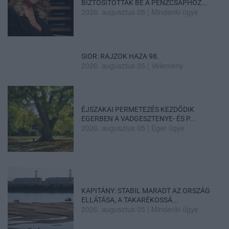
BIZTOSÍTOTTÁK BE A PÉNZCSAPHOZ...
2026. augusztus 05
|
Mindenki ügye
SIOR: RAJZOK HAZA 98.
2026. augusztus 05
|
Vélemény
ÉJSZAKAI PERMETEZÉS KEZDŐDIK
EGERBEN A VADGESZTENYE- ÉS P...
2026. augusztus 05
|
Eger ügye
KAPITÁNY: STABIL MARADT AZ ORSZÁG
ELLÁTÁSA, A TAKARÉKOSSÁ...
2026. augusztus 05
|
Mindenki ügye