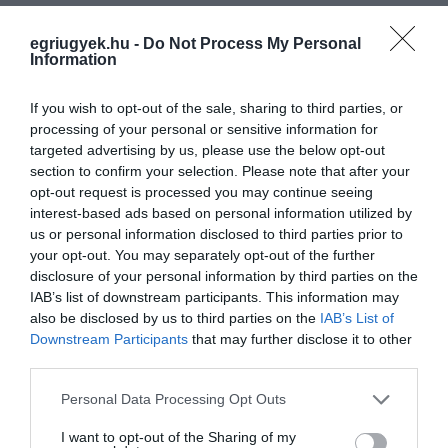
VISSZA A FŐOLDALRA
egriugyek.hu -
Do Not Process My Personal
Information
If you wish to opt-out of the sale, sharing to third parties, or
processing of your personal or sensitive information for
targeted advertising by us, please use the below opt-out
section to confirm your selection. Please note that after your
opt-out request is processed you may continue seeing
Legfrissebb híreink
interest-based ads based on personal information utilized by
us or personal information disclosed to third parties prior to
your opt-out. You may separately opt-out of the further
disclosure of your personal information by third parties on the
35 PERCES TANÓRÁK ÉS KEVESEBB HÁZI
IAB’s list of downstream participants. This information may
FELADAT JÖHET AZ ALSÓ ...
also be disclosed by us to third parties on the
IAB’s List of
2026. augusztus 08
|
Mindenki ügye
Downstream Participants
that may further disclose it to other
third parties.
Please note that this website/app uses one or more Google
Personal Data Processing Opt Outs
services and may gather and store information including but
not limited to your visit or usage behaviour. You may click to
I want to opt-out of the Sharing of my