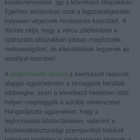
kezdeményezést, így a következő időszakban
Egerben elsősorban csak a legszükségesebb
helyeken végeznek rendszeres kaszálást. A
döntés célja, hogy a város zöldfelületei a
szárazabb időszakban jobban megőrizzék
nedvességüket, és ellenállóbbak legyenek az
aszállyal szemben.
A
polgármester szerint
a beérkezett reakciók
alapján egyértelműen a támogatók kerültek
többségbe, ezért a következő hetekben több
helyen meghagyják a sűrűbb növényzetet.
Hangsúlyozta ugyanakkor, hogy a
legfontosabb közterületeken, valamint a
közlekedésbiztonsági szempontból indokolt
helyeken továbbra is rendszeresen elvégzik a