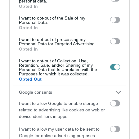
personal data.
BAKA ANDRÁST JELÖLI KÖZTÁRSASÁGI
grant or deny consent to Google and its third-party tags to
Opted In
ELNÖKNEK A TISZA
use your data for below specified purposes in below Google
2026. augusztus 08
|
Mindenki ügye
consent section.
I want to opt-out of the Sale of my
Personal Data.
Opted In
I want to opt-out of processing my
Personal Data for Targeted Advertising.
Opted In
ÚJ MAGYAR KÜLÜGYI STRATÉGIA KÉSZÜL,
TELJES SZAKÍTÁS JÖN A...
I want to opt-out of Collection, Use,
2026. augusztus 08
|
Mindenki ügye
Retention, Sale, and/or Sharing of my
Personal Data that Is Unrelated with the
Purposes for which it was collected.
Opted Out
Google consents
TATA ELBŰVÖLŐ LÁTVÁNYOSSÁGAI,
I want to allow Google to enable storage
AMIKÉRT ÉRDEMES MEGNÉZNI
related to advertising like cookies on web or
2026. augusztus 08
|
Promóció
device identifiers in apps.
I want to allow my user data to be sent to
Google for online advertising purposes.