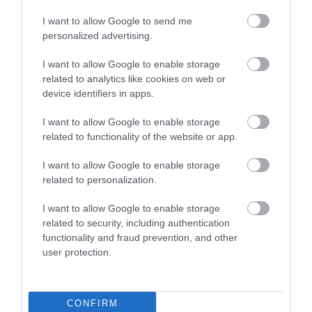
I want to allow Google to send me
TÖBB MINT EGY HÓNAP IS LEHET, MIRE
personalized advertising.
TELJESEN ÚJRAINDUL A P...
2026. augusztus 07
|
Mindenki ügye
I want to allow Google to enable storage
related to analytics like cookies on web or
device identifiers in apps.
I want to allow Google to enable storage
TANULJ NÉMETÜL OTTHONRÓL: A
related to functionality of the website or app.
DIGITÁLIS TANULÁS ELŐNYEI
2026. augusztus 07
|
Promóció
I want to allow Google to enable storage
related to personalization.
I want to allow Google to enable storage
related to security, including authentication
functionality and fraud prevention, and other
ÚJRAINDULNAK A KORÁBBAN
user protection.
LEÁLLÍTOTT SZOLGÁLTATÁSOK AZ EGRI...
2026. augusztus 07
|
Eger ügye
CONFIRM