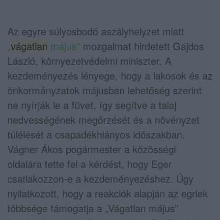
Az egyre súlyosbodó aszályhelyzet miatt
„
vágatlan
május”
mozgalmat hirdetett
Gajdos
László, környezetvédelmi miniszter
. A
kezdeményezés lényege, hogy a lakosok és az
önkormányzatok májusban lehetőség szerint
ne nyírják le a füvet, így segítve a talaj
nedvességének megőrzését és a növényzet
túlélését a csapadékhiányos időszakban.
Vágner Ákos pogármester a közösségi
oldalára tette fel a kérdést, hogy Eger
csatlakozzon-e a kezdeményezéshez. Úgy
nyilatkozott, hogy a reakciók alapján az egriek
többsége támogatja a „Vágatlan május”