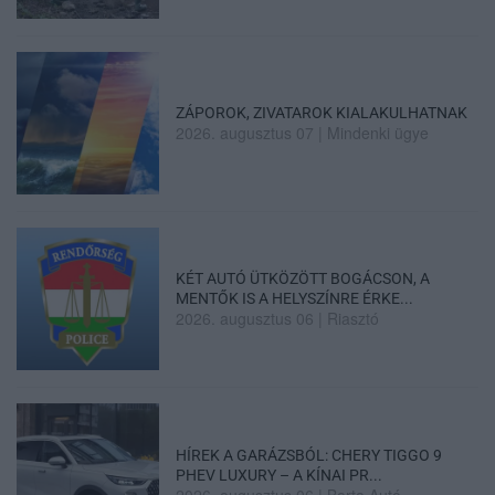
ZÁPOROK, ZIVATAROK KIALAKULHATNAK
2026. augusztus 07
|
Mindenki ügye
KÉT AUTÓ ÜTKÖZÖTT BOGÁCSON, A
MENTŐK IS A HELYSZÍNRE ÉRKE...
2026. augusztus 06
|
Riasztó
HÍREK A GARÁZSBÓL: CHERY TIGGO 9
PHEV LUXURY – A KÍNAI PR...
2026. augusztus 06
|
Barta Autó