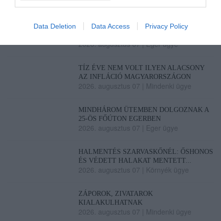
ÚJRAINDULNAK A KORÁBBAN
Data Deletion
Data Access
Privacy Policy
LEÁLLÍTOTT SZOLGÁLTATÁSOK AZ
EGRI...
2026. augusztus 07
|
Eger ügye
TÍZ ÉVE NEM VOLT ILYEN ALACSONY
AZ INFLÁCIÓ MAGYARORSZÁGON
2026. augusztus 07
|
Mindenki ügye
MINDHÁROM ÜTEMBEN DOLGOZNAK A
25-ÖS FŐÚTON EGERBEN
2026. augusztus 07
|
Eger ügye
HALMENTÉS SZARVASKŐNÉL: ŐSHONOS
ÉS VÉDETT HALAKAT MENTETT...
2026. augusztus 07
|
Környék ügye
ZÁPOROK, ZIVATAROK
KIALAKULHATNAK
2026. augusztus 07
|
Mindenki ügye