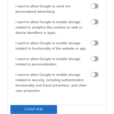
Ne maradjon le a legfrissebb hírekről, kövessen
I want to allow Google to send me
bennünket az EGRI ÜGYEK Google Hírek oldalán!
personalized advertising.
I want to allow Google to enable storage
related to analytics like cookies on web or
VISSZA A FŐOLDALRA
device identifiers in apps.
I want to allow Google to enable storage
related to functionality of the website or app.
I want to allow Google to enable storage
related to personalization.
Legfrissebb híreink
I want to allow Google to enable storage
TÖBB MINT EGY HÓNAP IS LEHET, MIRE
related to security, including authentication
TELJESEN ÚJRAINDUL A P...
functionality and fraud prevention, and other
2026. augusztus 07
|
Mindenki ügye
user protection.
TANULJ NÉMETÜL OTTHONRÓL: A
DIGITÁLIS TANULÁS ELŐNYEI
CONFIRM
2026. augusztus 07
|
Promóció