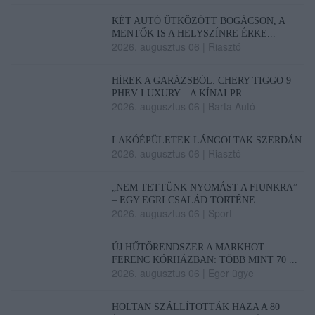
KÉT AUTÓ ÜTKÖZÖTT BOGÁCSON, A
MENTŐK IS A HELYSZÍNRE ÉRKE...
2026. augusztus 06
|
Riasztó
HÍREK A GARÁZSBÓL: CHERY TIGGO 9
PHEV LUXURY – A KÍNAI PR...
2026. augusztus 06
|
Barta Autó
LAKÓÉPÜLETEK LÁNGOLTAK SZERDÁN
2026. augusztus 06
|
Riasztó
„NEM TETTÜNK NYOMÁST A FIUNKRA”
– EGY EGRI CSALÁD TÖRTÉNE...
2026. augusztus 06
|
Sport
ÚJ HŰTŐRENDSZER A MARKHOT
FERENC KÓRHÁZBAN: TÖBB MINT 70 ...
2026. augusztus 06
|
Eger ügye
HOLTAN SZÁLLÍTOTTÁK HAZA A 80