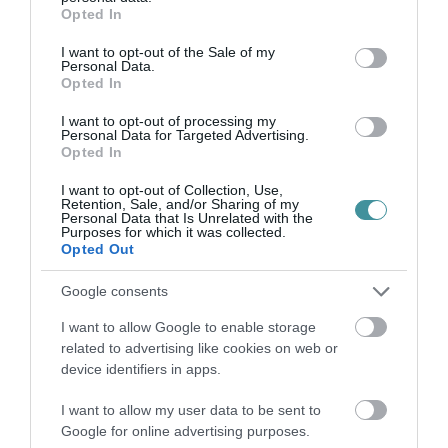
idei év reményt ad arra, hogy Gombosi
grant or deny consent to Google and its third-party tags to
Opted In
use your data for below specified purposes in below Google
Pálinkafőző a jövőben is megőrzi helyét a
consent section.
I want to opt-out of the Sale of my
környék legjobb pálinkafőzdéi között.
Personal Data.
Opted In
I want to opt-out of processing my
Personal Data for Targeted Advertising.
Opted In
A
rovatunk kiemelt partnere a
Gasztro
I want to opt-out of Collection, Use,
Gombosi Pálinkafőző prémium kategóriás
Retention, Sale, and/or Sharing of my
Personal Data that Is Unrelated with the
termékeivel emelheted az események
Purposes for which it was collected.
Opted Out
színvonalát! Látogass el a
honlapra és
rendelj
még ma a magyar hagyományoknak
Google consents
megfelelő gyümölcsökből készült párlatok
I want to allow Google to enable storage
közül! Fogyaszd örömmel de felelősséggel!
related to advertising like cookies on web or
device identifiers in apps.
I want to allow my user data to be sent to
Google for online advertising purposes.