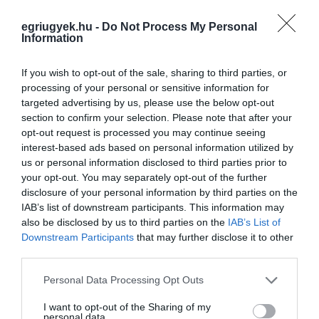
hogy a főzőmester kiváló minőségű pálinkákat
egriugyek.hu -
Do Not Process My Personal
készítsen, melyek a jövőben a helyi
Information
hagyományok egyik zászlóshajója lesz.
If you wish to opt-out of the sale, sharing to third parties, or
Összességében az idei év első főzései
processing of your personal or sensitive information for
targeted advertising by us, please use the below opt-out
Gombosi Pálinkafőző életében a várttól kissé
section to confirm your selection. Please note that after your
elmaradtak. A jó minőségű gyümölcsök,
opt-out request is processed you may continue seeing
interest-based ads based on personal information utilized by
különösen a szilva és a meggy, garantálják,
us or personal information disclosed to third parties prior to
hogy a következő hónapokban kiváló pálinkák
your opt-out. You may separately opt-out of the further
kerüljenek a fogyasztók asztalára. Bár a kevés
disclosure of your personal information by third parties on the
IAB’s list of downstream participants. This information may
kajszibarack és cseresznye miatt ezekből
also be disclosed by us to third parties on the
IAB’s List of
szerényebb lesz a kínálat, azok minőségükben
Downstream Participants
that may further disclose it to other
third parties.
kiemelkedőek, így a kis mennyiség sem rontja
Please note that this website/app uses one or more Google
el az összképet. A főzőmester továbbra is a
Personal Data Processing Opt Outs
services and may gather and store information including but
legjobb eredmények elérésére törekszik, és az
not limited to your visit or usage behaviour. You may click to
I want to opt-out of the Sharing of my
personal data.