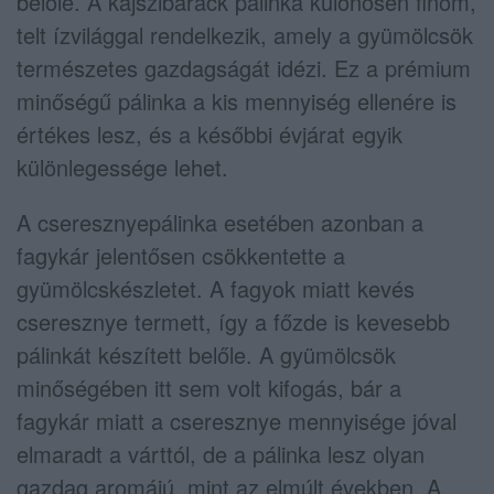
belőle. A kajszibarack pálinka különösen finom,
telt ízvilággal rendelkezik, amely a gyümölcsök
természetes gazdagságát idézi. Ez a prémium
minőségű pálinka a kis mennyiség ellenére is
értékes lesz, és a későbbi évjárat egyik
különlegessége lehet.
A cseresznyepálinka esetében azonban a
fagykár jelentősen csökkentette a
gyümölcskészletet. A fagyok miatt kevés
cseresznye termett, így a főzde is kevesebb
pálinkát készített belőle. A gyümölcsök
minőségében itt sem volt kifogás, bár a
fagykár miatt a cseresznye mennyisége jóval
elmaradt a várttól, de a pálinka lesz olyan
gazdag aromájú, mint az elmúlt években. A