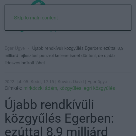
Skip to main content
Eger Ügye
Újabb rendkívüli közgyűlés Egerben: ezúttal 8,9
milliárd fejlesztési pénzről kellene ismét dönteni, de újabb
fideszes bojkott jöhet
2022. júl. 05. Kedd, 12:15 | Kovács Dávid | Eger ügye
Címkék:
mirkóczki ádám
,
közgyűlés
,
egri közgyűlés
Újabb rendkívüli
közgyűlés Egerben:
ezúttal 8,9 milliárd