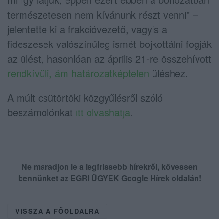
természetesen nem kívánunk részt venni" –
jelentette ki a frakcióvezető, vagyis a
fideszesek valószínűleg ismét bojkottálni fogják
az ülést, hasonlóan az április 21-re összehívott
rendkívüli, ám határozatképtelen
üléshez.
A múlt csütörtöki közgyűlésről szóló
beszámolónkat
itt olvashatja
.
Ne maradjon le a legfrissebb hírekről, kövessen
bennünket az EGRI ÜGYEK Google Hírek oldalán!
VISSZA A FŐOLDALRA