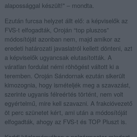
alapossággal készült!" – mondta.
Ezután furcsa helyzet állt elő: a képviselők az
FVS-t elfogadták, Oroján “top pluszos”
módosítóját azonban nem, majd amikor az
eredeti határozati javaslatról kellett dönteni, azt
a képviselők ugyancsak elutasították. A
váratlan fordulat némi röhögést váltott ki a
teremben. Oroján Sándornak ezután sikerült
kimozognia, hogy ismételjék meg a szavazást,
szerinte ugyanis félreértés történt, nem volt
egyértelmű, mire kell szavazni. A frakcióvezető
öt perc szünetet kért, ami után a módosítóját
elfogadták, ahogy az FVS-t és TOP Pluszt is.
Keddi közleményében a polgármester mindezt