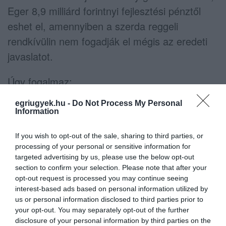
Eger 8,9 milliárd forintnyi fejlesztési pénztől
eshet el, amennyiben a szerda reggeli
rendkívülin nem fogadják el mégis az eredeti
javaslatot.
Úgy fogalmaz:
egriugyek.hu -
Do Not Process My Personal
Sajnos mára bebizonyosodott, hogy miután
Information
a szakemberek megvizsgálták az
If you wish to opt-out of the sale, sharing to third parties, or
olvasatlanul megszavazott anyagot, egy
processing of your personal or sensitive information for
teljesen szakmaiatlan, gazdaságilag
targeted advertising by us, please use the below opt-out
pontatlan és jogilag nem kivitelezhető
section to confirm your selection. Please note that after your
opt-out request is processed you may continue seeing
módosítások születtek, így az anyag nem
interest-based ads based on personal information utilized by
hogy a minisztériumig nem juthat el, de már
us or personal information disclosed to third parties prior to
your opt-out. You may separately opt-out of the further
a megyei önkormányzat illetékesei sem
disclosure of your personal information by third parties on the