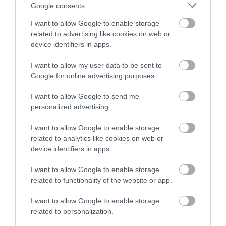
Benedekjének
.
Google consents
I want to allow Google to enable storage
Oroján: A polgármester úgy viselkedik,
related to advertising like cookies on web or
mint egy durcás kisgyerek
device identifiers in apps.
I want to allow my user data to be sent to
A Fidesz-KDNP egri önkormányzati frakciója
Google for online advertising purposes.
közben
ismét külső helyszínen
(ezúttal a HBH
Sörházban) tartott
sajtótájékoztatót
,
I want to allow Google to send me
personalized advertising.
amelyen
Oroján Sándor
a szerdára
összehívott rendkívülit is szóba hozta. Úgy
I want to allow Google to enable storage
related to analytics like cookies on web or
fogalmazott: Mirkóczki Ádám úgy viselkedik,
device identifiers in apps.
mint "egy durcás kisgyerek, akinek elvették a
I want to allow Google to enable storage
játékát", a polgármester szerinte
related to functionality of the website or app.
mondvacsinált okokkal próbálja megváltoztatni
I want to allow Google to enable storage
az előző heti közgyűlésen hozott döntést.
related to personalization.