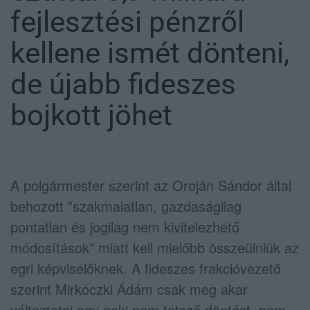
fejlesztési pénzről
kellene ismét dönteni,
de újabb fideszes
bojkott jöhet
A polgármester szerint az Oroján Sándor által
behozott "szakmaiatlan, gazdaságilag
pontatlan és jogilag nem kivitelezhető
módosítások" miatt kell mielőbb összeülniük az
egri képviselőknek. A fideszes frakcióvezető
szerint Mirkóczki Ádám csak meg akar
változtatni egy neki nem tetsző döntést, nem