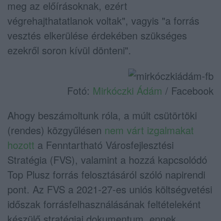
meg az előírásoknak, ezért
végrehajthatatlanok voltak", vagyis "a forrás
vesztés elkerülése érdekében szükséges
ezekről soron kívül dönteni".
Fotó:
Mirkóczki Ádám
/ Facebook
Ahogy beszámoltunk róla, a múlt csütörtöki
(rendes) közgyűlésen
nem várt izgalmakat
hozott
a Fenntartható Városfejlesztési
Stratégia (FVS), valamint a hozzá kapcsolódó
Top Plusz forrás felosztásáról szóló napirendi
pont. Az FVS a 2021-27-es uniós költségvetési
időszak forrásfelhasználásának feltételeként
készülő stratégiai dokumentum, ennek