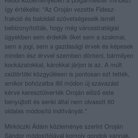
így értékelte: "Az Oroján vezette Fidesz-
frakció és baloldali szövetségeseik ismét
bebizonyították, hogy még városstratégiai
ügyekben sem érdeklik őket sem a szakmai,
sem a jogi, sem a gazdasági érvek és képesek
minden ész érvvel szemben dönteni, bármilyen
kockázatokkal, károkkal járjon is az. A múlt
csütörtöki közgyűlésen is pontosan ezt tették,
amikor bohózatba illő módon új szavazást
kérve keresztülverték Oroján előző este
benyújtott és senki által nem olvasott 60
oldalas módosító indítványát."
Mirkóczki Ádám közleménye szerint Oroján
Sándor módosítójával komoly gondok vannak,