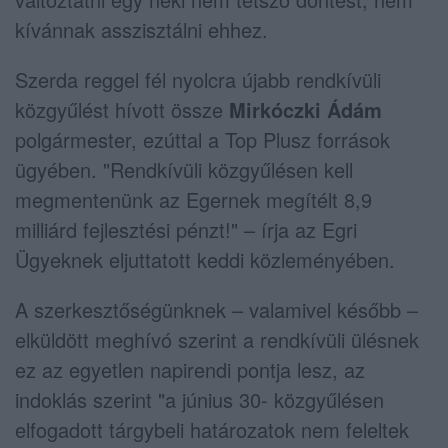
kívánnak asszisztálni ehhez.
Szerda reggel fél nyolcra újabb rendkívüli
közgyűlést hívott össze
Mirkóczki Ádám
polgármester, ezúttal a Top Plusz források
ügyében. "Rendkívüli közgyűlésen kell
megmentenünk az Egernek megítélt 8,9
milliárd fejlesztési pénzt!" – írja az Egri
Ügyeknek eljuttatott keddi közleményében.
A szerkesztőségünknek – valamivel később –
elküldött meghívó szerint a rendkívüli ülésnek
ez az egyetlen napirendi pontja lesz, az
indoklás szerint "a június 30- közgyűlésen
elfogadott tárgybeli határozatok nem feleltek