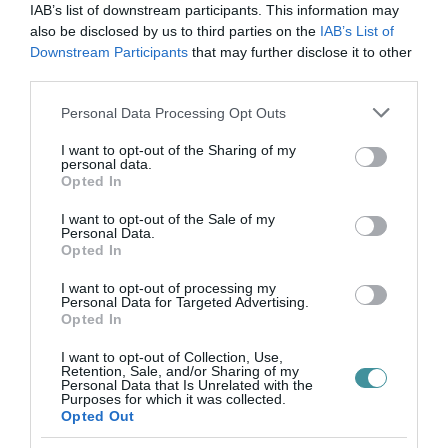
támogathatják. Amennyiben az egri
IAB’s list of downstream participants. This information may
also be disclosed by us to third parties on the
IAB’s List of
közgyűlés nem helyezi haladéktalanul
Downstream Participants
that may further disclose it to other
hatályon kívül a múlt csütörtöki döntést és
third parties.
nem fogadja el az eredeti javaslatot, Eger
Please note that this website/app uses one or more Google
Personal Data Processing Opt Outs
kicsúszik a határidőből és elesik a 8,9
services and may gather and store information including but
not limited to your visit or usage behaviour. You may click to
I want to opt-out of the Sharing of my
milliárd forintos Top Pluszos forrástól!
personal data.
grant or deny consent to Google and its third-party tags to
Opted In
use your data for below specified purposes in below Google
A polgármester a közleményt a hivatalos
consent section.
I want to opt-out of the Sale of my
Personal Data.
Facebook-oldalán is
közzétette
, a posztot
Opted In
pedig Minczér Gábor alpolgármester is átvette,
I want to opt-out of processing my
aki rövid kommentárjában nyomban ki is
Personal Data for Targeted Advertising.
Opted In
kiáltotta Keresztes Zoltánt – aki az Oroján által
I want to opt-out of Collection, Use,
kiharcolt szünet után nyomban jelezte, hogy
Retention, Sale, and/or Sharing of my
Personal Data that Is Unrelated with the
meg fogja változtatni a szavazatát a
Purposes for which it was collected.
Opted Out
módosítónál –
az egri közgyűlés Uhrin