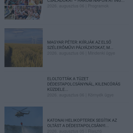
CSALÁDOKAT – HÁROM NAPON ÁT ING...
2026. augusztus 06
|
Programok
MAGYAR PÉTER: KIÍRJÁK AZ ELSŐ
SZÉLERŐMŰVI PÁLYÁZATOKAT, M...
2026. augusztus 06
|
Mindenki ügye
ELOLTOTTÁK A TÜZET
DÉDESTAPOLCSÁNYNÁL, KILENCÓRÁS
KÜZDELE...
2026. augusztus 06
|
Környék ügye
KATONAI HELIKOPTEREK SEGÍTIK AZ
OLTÁST A DÉDESTAPOLCSÁNYI...
2026. augusztus 05
|
Riasztó