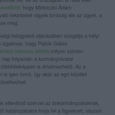
iselőktől,
hogy Mirkóczki Ádám
ló tekintettel vigyék bíróság elé az ügyet, a
sse meg.
égi felügyeleti eljárásában vizsgálja a helyi
 izgalmas, hogy Pajtók Gábor
rható fideszes jelöltje
milyen szinten
i nap folyamán a kormányhivatal
többféleképpen is értelmezhető. Az a
is igen forró, így akár az egri közélet
következhet.
ak ellenőrző szervei az önkormányzatoknak,
 határozatokra hívja fel a figyelmet, viszont