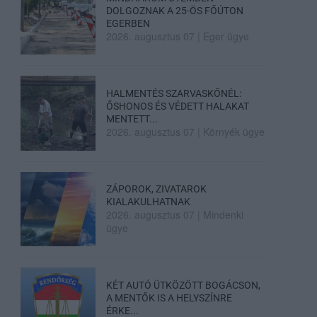
DOLGOZNAK A 25-ÖS FŐÚTON
EGERBEN
2026. augusztus 07
|
Eger ügye
HALMENTÉS SZARVASKŐNÉL:
ŐSHONOS ÉS VÉDETT HALAKAT
MENTETT...
2026. augusztus 07
|
Környék ügye
ZÁPOROK, ZIVATAROK
KIALAKULHATNAK
2026. augusztus 07
|
Mindenki
ügye
KÉT AUTÓ ÜTKÖZÖTT BOGÁCSON,
A MENTŐK IS A HELYSZÍNRE
ÉRKE...