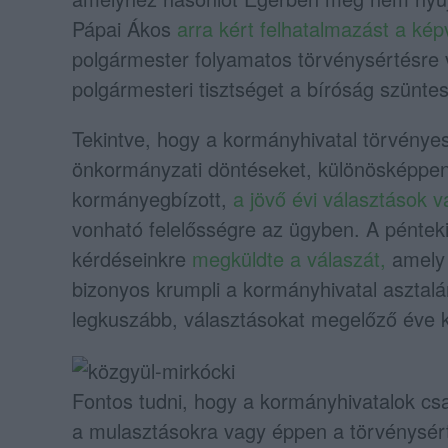
Pápai Ákos
arra kért felhatalmazást a képv
polgármester folyamatos törvénysértésre va
polgármesteri tisztséget a bíróság szünte
Tekintve, hogy a kormányhivatal törvényess
önkormányzati döntéseket, különösképpen
kormányegbízott,
a jövő évi választások vá
vonható felelősségre az ügyben. A péntek
kérdéseinkre
megküldte a válaszát,
amely 
bizonyos krumpli a kormányhivatal asztalán 
legkuszább, választásokat megelőző éve 
Fontos tudni, hogy a kormányhivatalok cs
a mulasztásokra vagy éppen a törvénysértő