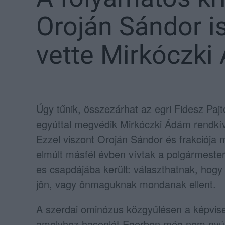
Oroján Sándor i
vette Mirkóczki
Úgy tűnik, összezárhat az egri Fidesz Pa
egyúttal megvédik Mirkóczki Ádám rendkívül
Ezzel viszont Oroján Sándor és frakciója m
elmúlt másfél évben vívtak a polgármester
es csapdájába került: választhatnak, hogy
jön, vagy önmaguknak mondanak ellent.
A szerdai ominózus közgyűlésen a képvisel
amelyhez hasonlót Egerben még nem nyújtt