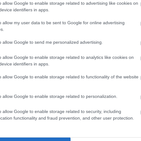
o allow Google to enable storage related to advertising like cookies on
Pajtók Gábor is kijelentette, hogy
nem
evice identifiers in apps.
roján egyébként többször ellentmondásba is
o allow my user data to be sent to Google for online advertising
nypárti rádió riportere nem feszegette
s.
 méhlegelőkre.
to allow Google to send me personalized advertising.
o allow Google to enable storage related to analytics like cookies on
apjait, kockáztatva saját jelöltjük helyzetét
evice identifiers in apps.
tén indul a választásokkor – elértük telefonon
gy az indítvány egyszerű politikai
o allow Google to enable storage related to functionality of the website
ogy ettől nem tart, csak el kell olvasni
 azokat. Úgy gondolja, a képviselőknek jobb
o allow Google to enable storage related to personalization.
 közgyűlési felhatalmazásra szerinte azért
o allow Google to enable storage related to security, including
a öncélú, ezt a képviselők többsége már
cation functionality and fraud prevention, and other user protection.