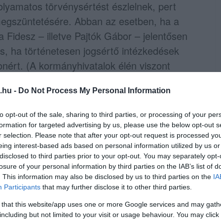
lyamatos törvénysértést észlelnek, pert
megszüntetésére. Abban az esetben, ha a
a Fidesz – illetve Pajtók Gábor – jelentősen
s, ha történetesen jogsértő intézkedések
onért. (A kormányhivatalok élén viszont
kezménynélküliség is opció marad.)
.hu -
Do Not Process My Personal Information
to opt-out of the sale, sharing to third parties, or processing of your per
, így Pajtók Gábor
Mirkóczki Ádám
formation for targeted advertising by us, please use the below opt-out s
Sándor frakcióvezető tovább erősítette
a
r selection. Please note that after your opt-out request is processed y
eing interest-based ads based on personal information utilized by us or
l hallható). Oroján legelső mondatában
disclosed to third parties prior to your opt-out. You may separately opt-
enfelének nevezi, ami összecseng Minczér
losure of your personal information by third parties on the IAB’s list of
ott szavaival, miszerint a Mi Hazánk
. This information may also be disclosed by us to third parties on the
IA
Participants
that may further disclose it to other third parties.
szú hajtja és nem több.
 that this website/app uses one or more Google services and may gath
including but not limited to your visit or usage behaviour. You may click 