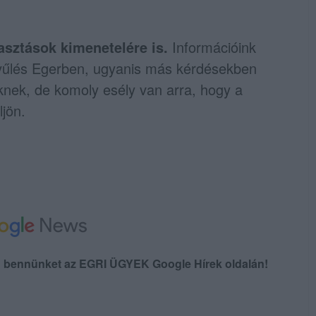
lasztások kimenetelére is.
Információink
zgyűlés Egerben, ugyanis más kérdésekben
őknek, de komoly esély van arra, hogy a
ljön.
en bennünket az EGRI ÜGYEK Google Hírek oldalán!