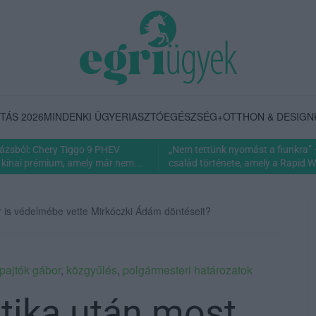
TÁS 2026
MINDENKI ÜGYE
RIASZTÓ
EGÉSZSÉG+
OTTHON & DESIGN
rázsból: Chery Tiggo 9 PHEV
„Nem tettünk nyomást a fiunkra” 
 kínai prémium, amely már nem...
család története, amely a Rapid Wi
r is védelmébe vette Mirkóczki Ádám döntéseit?
pajtók gábor
,
közgyűlés
,
polgármesteri határozatok
itika után most