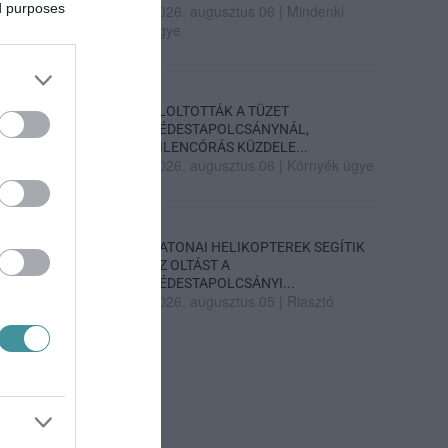
ed purposes
2026. augusztus 06
|
Mindenki
ügye
ELOLTOTTÁK A TÜZET
DÉDESTAPOLCSÁNYNÁL,
KILENCÓRÁS KÜZDELE...
2026. augusztus 06
|
Környék ügye
KATONAI HELIKOPTEREK SEGÍTIK
AZ OLTÁST A
DÉDESTAPOLCSÁNYI...
2026. augusztus 05
|
Riasztó