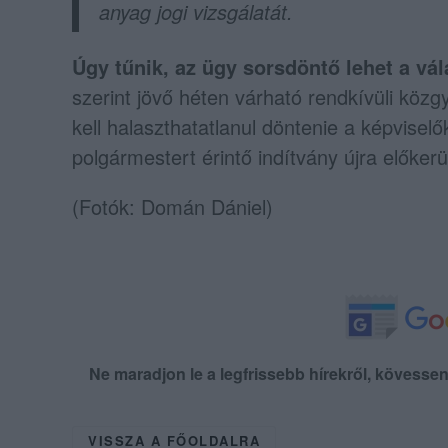
anyag jogi vizsgálatát.
Úgy tűnik, az ügy sorsdöntő lehet a vá
szerint jövő héten várható rendkívüli kö
kell halaszthatatlanul döntenie a képvisel
polgármestert érintő indítvány újra előkerü
(Fotók: Domán Dániel)
Ne maradjon le a legfrissebb hírekről, kövess
VISSZA A FŐOLDALRA