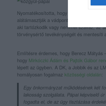
Nyomatékosította, hogy azóta többen me
alátámasztják a vádpontok megalapozottsá
aki tartózkodik vagy nemmel szavaz, az ar
törvénysértő tevékénységét és mentesíti a
Említésre érdemes, hogy Berecz Mátyás –
hogy
Mirkóczki Ádám és Pajtók Gábor ren
lépett az ügyben. A DK, a Jobbik és az L
homályosan fogalmaz
közösségi oldalán
:
Egy önkormányzat működésének két fon
lakosság szolgálata. Pápai képviselő úr 
fogadta el, de az ügy tisztázása érde