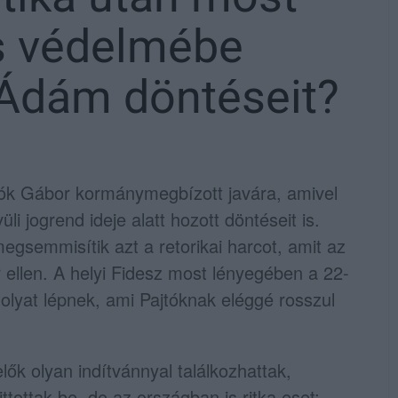
s védelmébe
 Ádám döntéseit?
jtók Gábor kormánymegbízott javára, amivel
i jogrend ideje alatt hozott döntéseit is.
egsemmisítik azt a retorikai harcot, amit az
 ellen. A helyi Fidesz most lényegében a 22-
 olyat lépnek, ami Pajtóknak eléggé rosszul
ők olyan indítvánnyal találkozhattak,
ottak be, de az országban is ritka eset: