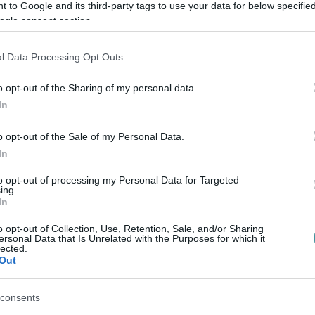
 to Google and its third-party tags to use your data for below specifi
ogle consent section.
izál és szeretné, ha nem ez a városvezetés
igaza.
A Fidesz frakcióvezetője ugyanazt
l Data Processing Opt Outs
örvénysértést senki se állapított meg.
o opt-out of the Sharing of my personal data.
tása szerint a Fidesz megszavazta az
In
városban futótűzként terjed: nevezetesen,
yik fideszes képviselő lehetett.
o opt-out of the Sale of my Personal Data.
In
to opt-out of processing my Personal Data for Targeted
ing.
In
setben elment a falig, hogy az összefogás
pata is a lehető leghamarabb megbukjon,
o opt-out of Collection, Use, Retention, Sale, and/or Sharing
ersonal Data that Is Unrelated with the Purposes for which it
ost ők rántják be a kéziféket, ezzel
lected.
Out
ester a Fideszhez közelít
.
consents
ég nem tisztázódtak a viszonyok Fideszen