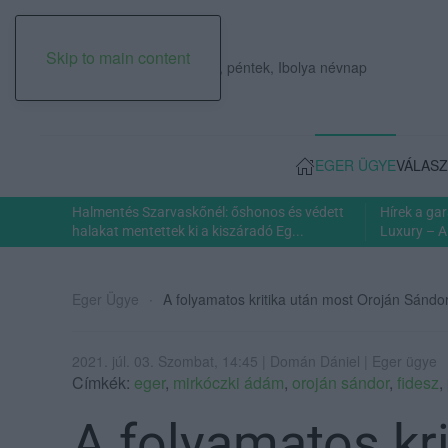
Skip to main content
2026. augusztus 07., péntek, Ibolya névnap
EGER ÜGYE
VÁLASZ
Halmentés Szarvaskőnél: őshonos és védett
Hírek a ga
halakat mentettek ki a kiszáradó Eg...
Luxury – A
Eger Ügye
A folyamatos kritika után most Oroján Sándo
2021. júl. 03. Szombat, 14:45 | Domán Dániel | Eger ügye
Címkék:
eger
,
mirkóczki ádám
,
oroján sándor
,
fidesz
,
A folyamatos kr