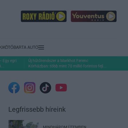
KIKÖTŐ
BARTA AUTÓ
– Egy egri
Új hűtőrendszer a Markhot Ferenc
...
Kórházban: több mint 70 millió forintos fejl...
Legfrissebb híreink
MINDHÁROM ÜTEMBEN