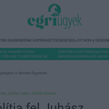
TÁS 2026
MINDENKI ÜGYE
RIASZTÓ
EGÉSZSÉG+
OTTHON & DESIGN
dszer a Markhot Ferenc
Eloltották a tüzet Dédestapolcsán
több mint 70 millió forintos fejl...
kilencórás küzdelem után sikerült 
gységben a Városért Egyesület
ztás
,
juhász ádám
,
bódás bianka
ítja fel Juhász