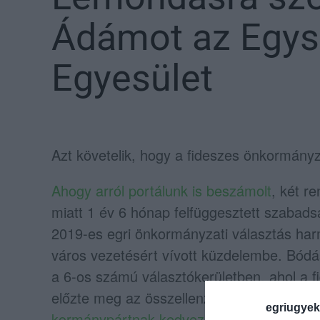
Ádámot az Egys
Egyesület
Azt követelik, hogy a fideszes önkormányza
Ahogy arról portálunk is beszámolt
, két r
miatt 1 év 6 hónap felfüggesztett szabads
2019-es egri önkormányzati választás harm
város vezetésért vívott küzdelembe. Bódás 
a 6-os számú választókerületben, ahol a f
előzte meg az összellenzék jelöltjét – aza
egriugyek
kormánypártnak kedvezett
a billegő körze