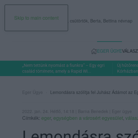
Skip to main content
2026. augusztus 06., csütörtök, Berta, Bettina névnap
EGER ÜGYE
VÁLASZ
„Nem tettünk nyomást a fiunkra” – Egy egri
Új hűtőren
család története, amely a Rapid Wi...
Kórházban: 
Eger Ügye
Lemondásra szólítja fel Juhász Ádámot az E
2022. jan. 24. Hétfő, 14:18 | Barna Benedek | Eger ügye
Címkék:
eger
,
egységben a városért egyesület
,
válas
Lemondásra szól