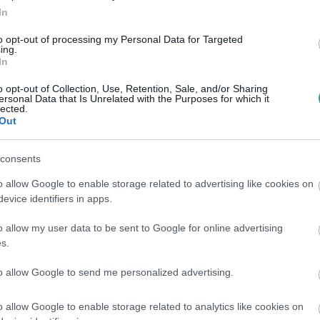
őként is elindult 6-os számó
In
jelöltje Földvári Győző és Juhász Ádám, a
to opt-out of processing my Personal Data for Targeted
n.
ing.
In
dám akkor mindössze 8 szavazattal győzött
o opt-out of Collection, Use, Retention, Sale, and/or Sharing
ig választási csalásával, mindösszesen 64
ersonal Data that Is Unrelated with the Purposes for which it
lected.
uhász Ádám is csalással nyerje meg
Out
amujelölt nem lett volna, akkor egyesületünk
consents
rzet bizalmát és a testületben hat helyett öt
a csalás nem történt volna meg, listáról egy
o allow Google to enable storage related to advertising like cookies on
evice identifiers in apps.
sítve az ellenzéki összefogást.
o allow my user data to be sent to Google for online advertising
ának teljes meghazudtolása. Nálunk sincs
s.
semmi sem szent, ha a hatalom megtartásáról
to allow Google to send me personalized advertising.
o allow Google to enable storage related to analytics like cookies on