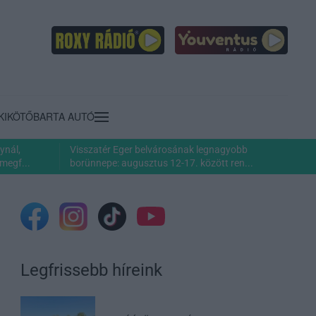
KIKÖTŐ
BARTA AUTÓ
ynál,
Visszatér Eger belvárosának legnagyobb
megf...
borünnepe: augusztus 12-17. között ren...
Legfrissebb híreink