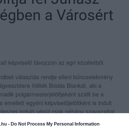
égben a Városért
ti képviselő távozzon az egri közéletből.
endbeli választás rendje elleni bűncselekmény
ágvesztésre ítélték Bódás Biankát, aki a
adik polgármesterjelöltjeként szállt be a
emellett egyéni képviselőjelöltként is indult
ideszes induló végül csak néhány szavazattal
z
a harmadik résztevő megjelenése a
.hu -
Do Not Process My Personal Information
tben, és így eggyel több önkormányzati