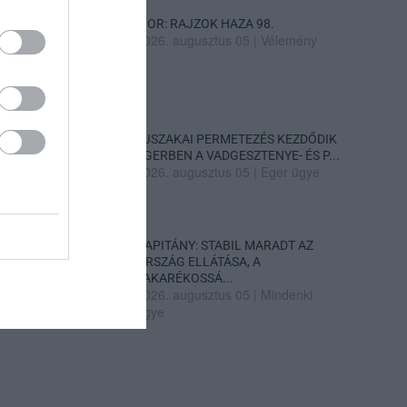
SIOR: RAJZOK HAZA 98.
2026. augusztus 05
|
Vélemény
ÉJSZAKAI PERMETEZÉS KEZDŐDIK
EGERBEN A VADGESZTENYE- ÉS P...
2026. augusztus 05
|
Eger ügye
KAPITÁNY: STABIL MARADT AZ
ORSZÁG ELLÁTÁSA, A
TAKARÉKOSSÁ...
2026. augusztus 05
|
Mindenki
ügye