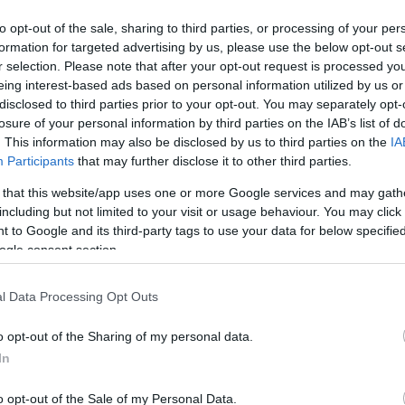
to opt-out of the sale, sharing to third parties, or processing of your per
formation for targeted advertising by us, please use the below opt-out s
r selection. Please note that after your opt-out request is processed y
eing interest-based ads based on personal information utilized by us or
 képviselője (Fotó: Vozáry Róbert / Egri
disclosed to third parties prior to your opt-out. You may separately opt-
losure of your personal information by third parties on the IAB’s list of
. This information may also be disclosed by us to third parties on the
IA
Participants
that may further disclose it to other third parties.
ényt az egri ellenzékieket összefogó
 that this website/app uses one or more Google services and may gath
 lemondásra szólították fel a szóban forgó
including but not limited to your visit or usage behaviour. You may click 
ot:
 to Google and its third-party tags to use your data for below specifi
ogle consent section.
nkát, a 2019-es önkormányzati választásokon
ni bűncselekmény miatt másfél év letöltendő
l Data Processing Opt Outs
abadságvesztés letöltését két évre
o opt-out of the Sharing of my personal data.
ok hamisításával bukott le, a rendőrség csak
In
nyomozás során. Nem csak
o opt-out of the Sale of my Personal Data.