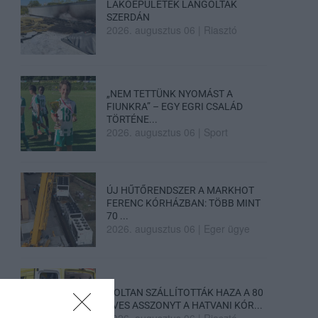
LAKÓÉPÜLETEK LÁNGOLTAK
SZERDÁN
2026. augusztus 06
|
Riasztó
„NEM TETTÜNK NYOMÁST A
FIUNKRA” – EGY EGRI CSALÁD
TÖRTÉNE...
2026. augusztus 06
|
Sport
ÚJ HŰTŐRENDSZER A MARKHOT
FERENC KÓRHÁZBAN: TÖBB MINT
70 ...
2026. augusztus 06
|
Eger ügye
HOLTAN SZÁLLÍTOTTÁK HAZA A 80
ÉVES ASSZONYT A HATVANI KÓR...