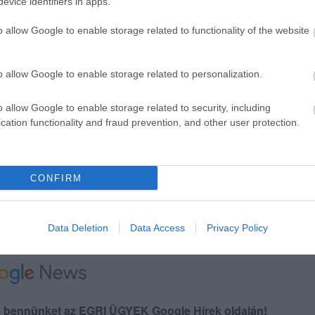
evice identifiers in apps.
ikusok nem szolgálhatják Eger városának
ület ezért követeli, hogy Juhász Ádám
o allow Google to enable storage related to functionality of the website
ól és távozzon az egri közéletből."
o allow Google to enable storage related to personalization.
sésére úgy reagált minderre, hogy ő
ban és a választások alatt is. "Az effajta
o allow Google to enable storage related to security, including
cation functionality and fraud prevention, and other user protection.
retnék távol maradni, ezekbe korábban sem
 körzetemet, a választókat szeretném
Ezek miatt döntöttem úgy képviselő leszek, s
CONFIRM
 – nyilatkozta a portálnak.
Data Deletion
Data Access
Privacy Policy
en bennünket az EGRI ÜGYEK Google Hírek oldalán!