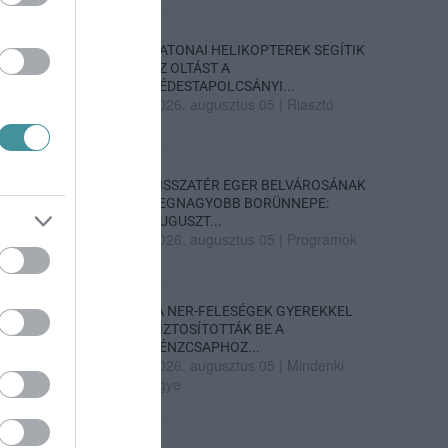
KATONAI HELIKOPTEREK SEGÍTIK
AZ OLTÁST A
DÉDESTAPOLCSÁNYI...
2026. augusztus 05
|
Riasztó
VISSZATÉR EGER BELVÁROSÁNAK
LEGNAGYOBB BORÜNNEPE:
AUGUSZT...
2026. augusztus 05
|
Programok
„A NER-FELESÉGEK GYEREKKEL
BIZTOSÍTOTTÁK BE A
PÉNZCSAPHOZ...
2026. augusztus 05
|
Mindenki
ügye