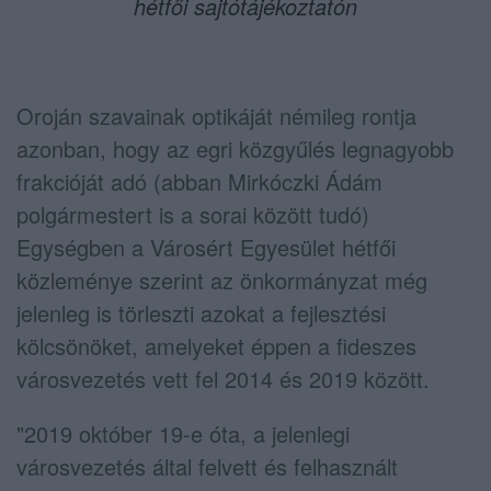
hétfői sajtótájékoztatón
Oroján szavainak optikáját némileg rontja
azonban, hogy az egri közgyűlés legnagyobb
frakcióját adó (abban Mirkóczki Ádám
polgármestert is a sorai között tudó)
Egységben a Városért Egyesület hétfői
közleménye szerint az önkormányzat még
jelenleg is törleszti azokat a fejlesztési
kölcsönöket, amelyeket éppen a fideszes
városvezetés vett fel 2014 és 2019 között.
"2019 október 19-e óta, a jelenlegi
városvezetés által felvett és felhasznált