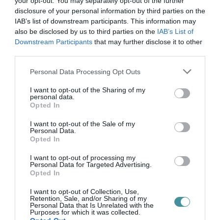
your opt-out. You may separately opt-out of the further
Oroján szerint egyáltalán nem biztos, hogy
disclosure of your personal information by third parties on the
IAB’s list of downstream participants. This information may
vissza tudják majd fizetni. "Ha valaki, mint
also be disclosed by us to third parties on the
IAB’s List of
Mirkóczki Ádám, folyamatosan arra
Downstream Participants
that may further disclose it to other
panaszkodik, hogy milyen borúsak az általa
third parties.
vezetett város kilátásai, akkor neki nem
Please note that this website/app uses one or more Google
Personal Data Processing Opt Outs
services and may gather and store information including but
szabad ilyen hiteleket felvennie. Az MSZP-
not limited to your visit or usage behaviour. You may click to
I want to opt-out of the Sharing of my
SZDSZ kormányok alatt az önkormányzatok
personal data.
grant or deny consent to Google and its third-party tags to
Opted In
use your data for below specified purposes in below Google
szintén fejlesztési célokra vettek fel hiteleket,
consent section.
I want to opt-out of the Sale of my
amiket aztán a Fidesz-kormány fizetett vissza"
Personal Data.
Opted In
- érvelt Oroján.
Azt azonban elfelejtette
megemlíteni a fideszes politikus, hogy
I want to opt-out of processing my
Personal Data for Targeted Advertising.
2013-ban az Orbán-kormány a tízmilliárdos
Opted In
hiteleket felhalmozó, Fidesz-vezette
I want to opt-out of Collection, Use,
Retention, Sale, and/or Sharing of my
önkormányzatok (Pécs, Hódmezővásárhely,
Personal Data that Is Unrelated with the
Purposes for which it was collected.
Debrecen stb.) adósságait is átvállalta, nem