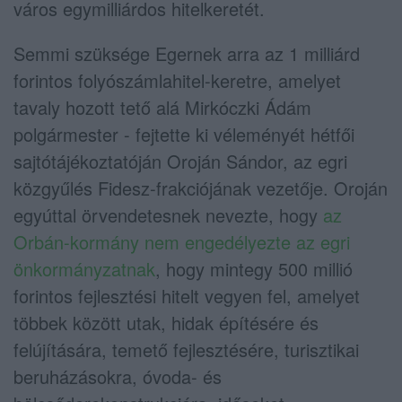
város egymilliárdos hitelkeretét.
Semmi szüksége Egernek arra az 1 milliárd
forintos folyószámlahitel-keretre, amelyet
tavaly hozott tető alá Mirkóczki Ádám
polgármester - fejtette ki véleményét hétfői
sajtótájékoztatóján Oroján Sándor, az egri
közgyűlés Fidesz-frakciójának vezetője. Oroján
egyúttal örvendetesnek nevezte, hogy
az
Orbán-kormány nem engedélyezte az egri
önkormányzatnak
, hogy mintegy 500 millió
forintos fejlesztési hitelt vegyen fel, amelyet
többek között utak, hidak építésére és
felújítására, temető fejlesztésére, turisztikai
beruházásokra, óvoda- és