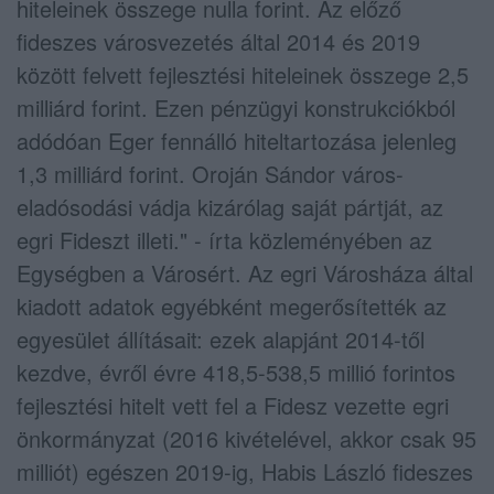
hiteleinek összege nulla forint. Az előző
fideszes városvezetés által 2014 és 2019
között felvett fejlesztési hiteleinek összege 2,5
milliárd forint. Ezen pénzügyi konstrukciókból
adódóan Eger fennálló hiteltartozása jelenleg
1,3 milliárd forint. Oroján Sándor város-
eladósodási vádja kizárólag saját pártját, az
egri Fideszt illeti." - írta közleményében az
Egységben a Városért. Az egri Városháza által
kiadott adatok egyébként megerősítették az
egyesület állításait: ezek alapjánt 2014-től
kezdve, évről évre 418,5-538,5 millió forintos
fejlesztési hitelt vett fel a Fidesz vezette egri
önkormányzat (2016 kivételével, akkor csak 95
milliót) egészen 2019-ig, Habis László fideszes