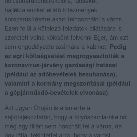
bölcsőderekonstrukcióra, időseket,
hajléktalanokat ellátó intézmények
korszerűsítésére akart felhasználni a város.
Ezen felül a kötelező feladatok ellátására is
szeretett volna kölcsönt felvenni Eger, ám ezt
sem engedélyezte számára a kabinet.
Pedig
az egri költségvetést megrogyasztották a
koronavírus-járvány gazdasági hatásai
(például az adóbevételek bezuhanása),
valamint a kormány megszorításai (például
a gépjárműadó-bevételek elvonása)
.
Azt ugyan Oroján is elismerte a
sajtótájékoztatón, hogy a folyószámla-hitelből
még egy fillért sem használt fel a város, de
úgy látja, tekintettel arra, hogy a városi