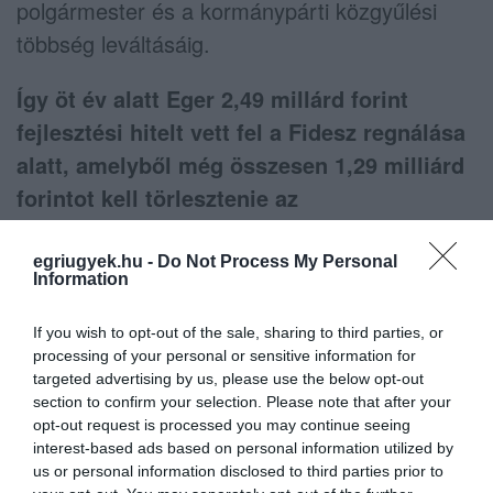
polgármester és a kormánypárti közgyűlési
többség leváltásáig.
Így öt év alatt Eger 2,49 millárd forint
fejlesztési hitelt vett fel a Fidesz regnálása
alatt, amelyből még összesen 1,29 milliárd
forintot kell törlesztenie az
önkormányzatnak, 2026 végéig.
egriugyek.hu -
Do Not Process My Personal
Information
Az Egri Ügyek ezekkel a számokkal
szembesítette Oroján Sándort a hétfői
If you wish to opt-out of the sale, sharing to third parties, or
sajtótájékoztatóan, a fideszes politikus
processing of your personal or sensitive information for
azonban közölte: a 2014-2019 közötti
targeted advertising by us, please use the below opt-out
section to confirm your selection. Please note that after your
hitelfelvételek idején teljesen mások voltak
opt-out request is processed you may continue seeing
Eger jövőbeli gazdasági kilátásai, vagyis ha
interest-based ads based on personal information utilized by
us or personal information disclosed to third parties prior to
idén fejlesztési hitelt vesznek fel Mirkóczkiék,