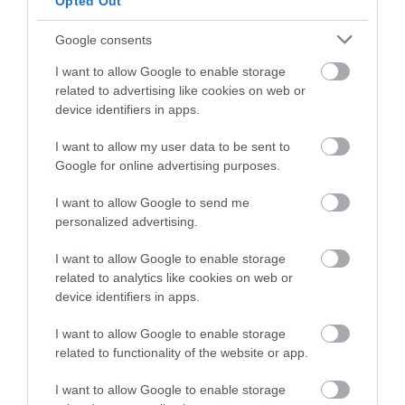
Opted Out
csak a baloldali vezetésűekét
.
Google consents
I want to allow Google to enable storage
related to advertising like cookies on web or
Az Egri Ügyek azon kérdésére, hogy Eger
device identifiers in apps.
miért nem kapott 1,38 milliárd forintos, év végi
I want to allow my user data to be sent to
állami támogatást a Fidesz vezette megyei
Google for online advertising purposes.
jogú városokhoz hasonlóan, Oroján
I want to allow Google to send me
megjegyezte: Mirkóczki Ádám
personalized advertising.
polgármesterként még arra sem volt képes,
I want to allow Google to enable storage
hogy megköszönje az egri vár panorámaliftjére
related to analytics like cookies on web or
kapott 600 millió forintos kormányzati
device identifiers in apps.
támogatást. "Ha a polgármester plusz forrást
I want to allow Google to enable storage
szeretne kérni a kormánytól működésre, akkor
related to functionality of the website or app.
legalább kérnie kellene és meg is kellene
I want to allow Google to enable storage