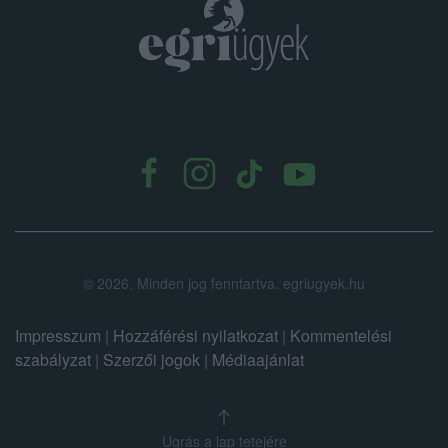
.
©
2026.
Minden jog fenntartva. egriugyek.hu
Impresszum
|
Hozzáférési nyilatkozat
|
Kommentelési
szabályzat
|
Szerzői jogok
|
Médiaajánlat
Ugrás a lap tetejére