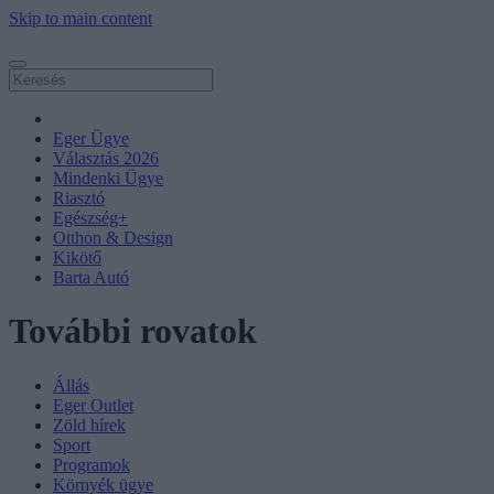
Skip to main content
Eger Ügye
Választás 2026
Mindenki Ügye
Riasztó
Egészség+
Otthon & Design
Kikötő
Barta Autó
További rovatok
Állás
Eger Outlet
Zöld hírek
Sport
Programok
Környék ügye