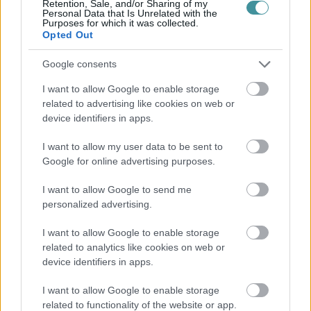
biztosítják a gyermekek ell...
Retention, Sale, and/or Sharing of my
Personal Data that Is Unrelated with the
Purposes for which it was collected.
üzemanyag
Opted Out
Google consents
Nehéz elhinni: csökken áprilistól a benzin jövedéki
I want to allow Google to enable storage
adója, de kérdés, hogy olcsóbban tankolunk-e
related to advertising like cookies on web or
device identifiers in apps.
2021. március 25
|
Mindenki ügye
Április 1-től a gázolaj esetében literenként tíz forinttal, a benzin
I want to allow my user data to be sent to
esetében literenként öt forinttal kevesebb lesz a jövedéki adó -
tájékoztatta az MTI-t Izer Norbert. A kormány a család...
Google for online advertising purposes.
Ahogy a csövön kifér, úgy lopták az üzemanyagot az
I want to allow Google to send me
egyik közlekedési cég egri telephelyén dolgozók
personalized advertising.
2021. május 07
|
Riasztó
I want to allow Google to enable storage
Az Egri Járási Ügyészség nagyobb értékre, folytatólagosan
related to analytics like cookies on web or
elkövetett sikkasztás bűntette miatt emelt vádat két középkorú
device identifiers in apps.
munkavállalóval szemben, akik a munkavégzésükhöz biztosított
üzemanyag egy r...
I want to allow Google to enable storage
Rövidtávon olcsóbb lesz az üzemanyag, de ami
related to functionality of the website or app.