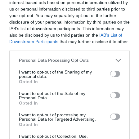
interest-based ads based on personal information utilized by
Impresszum
us or personal information disclosed to third parties prior to
Hozzáférési nyilatkozat
Kommentelési szabályzat
your opt-out. You may separately opt-out of the further
Szerzői jogok
disclosure of your personal information by third parties on the
Médiaajánlat
IAB’s list of downstream participants. This information may
also be disclosed by us to third parties on the
IAB’s List of
Kövess minket
Downstream Participants
that may further disclose it to other
Facebook
third parties.
Instagram
Tiktok
Please note that this website/app uses one or more Google
Personal Data Processing Opt Outs
Youtube
services and may gather and store information including but
not limited to your visit or usage behaviour. You may click to
I want to opt-out of the Sharing of my
Visszatér Eger belvárosának legnagyobb
personal data.
grant or deny consent to Google and its third-party tags to
Opted In
borünnepe: augusztus 12-17. között ren...
use your data for below specified purposes in below Google
consent section.
I want to opt-out of the Sale of my
Közmédiások évekig gyűjtötték a bizonyítékokat,
Personal Data.
belső dokumentum tárja fel az...
Opted In
Betört kirakatok a Katona téren és a Széchenyi
I want to opt-out of processing my
Personal Data for Targeted Advertising.
utcán, rendőrségi vizsgálat in...
Opted In
Az egri ovik és bölcsik a hőségriasztás idején is
I want to opt-out of Collection, Use,