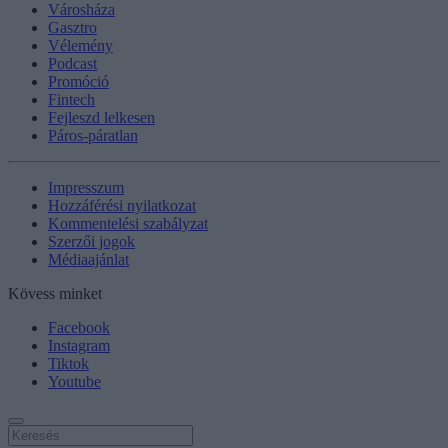
Városháza
Gasztro
Vélemény
Podcast
Promóció
Fintech
Fejleszd lelkesen
Páros-páratlan
Impresszum
Hozzáférési nyilatkozat
Kommentelési szabályzat
Szerzői jogok
Médiaajánlat
Kövess minket
Facebook
Instagram
Tiktok
Youtube