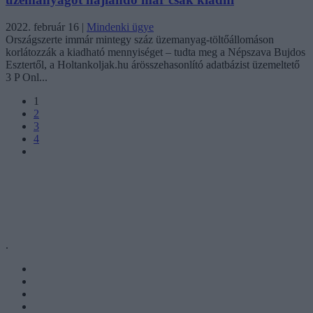
2022. február 16
|
Mindenki ügye
Országszerte immár mintegy száz üzemanyag-töltőállomáson
korlátozzák a kiadható mennyiséget – tudta meg a Népszava Bujdos
Esztertől, a Holtankoljak.hu árösszehasonlító adatbázist üzemeltető
3 P Onl...
1
2
3
4
.