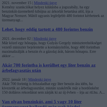
2021. november 15
|
Mindenki ügye
Kemény szankciókat helyez kilátásba a jogszabály, ha egy
benzinkút-üzemeltető kibújna az árkorlát betartása alól, írja a
Magyar Nemzet. Mától ugyanis legfeljebb 480 forintot kérhetnek az
üzemanyagt...
Lehet, hogy eddig tartott a 480 forintos benzin
2021. december 02
|
Mindenki ügye
Már közel egy hónapja, hogy Gulyás Gergely miniszterelnökséget
vezető miniszter bejelentette a kormányinfón, hogy 480 forintban
maximalizálják a benzin és a gázolaj árát, három hónapra. Erre
akkor ...
Akár 700 forintba is kerülhet egy liter benzin az
árbefagyasztás után
2022. január 18
|
Mindenki ügye
Akár 700 forintig is felszaladhat egy liter benzin ára idén, ha
kivezetik az árbefagyasztást, miután szakértők már a hordónként
150 dolláros rekordárat sem zárják ki az új évben – írja az rtl.hu. A...
Van olyan benzinkút, ami 5 vagy 10 liter
üzemanyagot hajlandó már csak kiadni