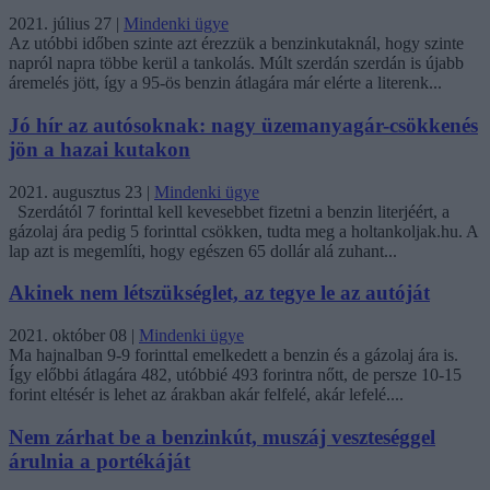
2021. július 27
|
Mindenki ügye
Az utóbbi időben szinte azt érezzük a benzinkutaknál, hogy szinte
napról napra többe kerül a tankolás. Múlt szerdán szerdán is újabb
áremelés jött, így a 95-ös benzin átlagára már elérte a literenk...
Jó hír az autósoknak: nagy üzemanyagár-csökkenés
jön a hazai kutakon
2021. augusztus 23
|
Mindenki ügye
Szerdától 7 forinttal kell kevesebbet fizetni a benzin literjéért, a
gázolaj ára pedig 5 forinttal csökken, tudta meg a holtankoljak.hu. A
lap azt is megemlíti, hogy egészen 65 dollár alá zuhant...
Akinek nem létszükséglet, az tegye le az autóját
2021. október 08
|
Mindenki ügye
Ma hajnalban 9-9 forinttal emelkedett a benzin és a gázolaj ára is.
Így előbbi átlagára 482, utóbbié 493 forintra nőtt, de persze 10-15
forint eltésér is lehet az árakban akár felfelé, akár lefelé....
Nem zárhat be a benzinkút, muszáj veszteséggel
árulnia a portékáját