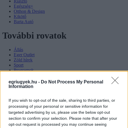
Riasztó
Egészség+
Otthon & Design
Kikötő
Barta Autó
További rovatok
Állás
Eger Outlet
Zöld hírek
Sport
Programok
Környék ügye
Városháza
egriugyek.hu -
Do Not Process My Personal
Gasztro
Information
Vélemény
Podcast
If you wish to opt-out of the sale, sharing to third parties, or
Promóció
Fintech
processing of your personal or sensitive information for
Fejleszd lelkesen
targeted advertising by us, please use the below opt-out
Páros-páratlan
section to confirm your selection. Please note that after your
opt-out request is processed you may continue seeing