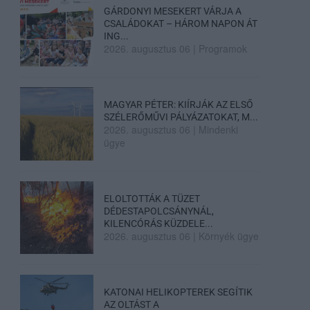
GÁRDONYI MESEKERT VÁRJA A
CSALÁDOKAT – HÁROM NAPON ÁT
ING...
2026. augusztus 06
|
Programok
MAGYAR PÉTER: KIÍRJÁK AZ ELSŐ
SZÉLERŐMŰVI PÁLYÁZATOKAT, M...
2026. augusztus 06
|
Mindenki
ügye
ELOLTOTTÁK A TÜZET
DÉDESTAPOLCSÁNYNÁL,
KILENCÓRÁS KÜZDELE...
2026. augusztus 06
|
Környék ügye
KATONAI HELIKOPTEREK SEGÍTIK
AZ OLTÁST A