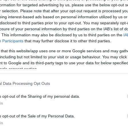
ett intézkedése értelmében. Az árplafon nem
formation for targeted advertising by us, please use the below opt-out s
r selection. Please note that after your opt-out request is processed y
eing interest-based ads based on personal information utilized by us or
s annak szankcionálása, ha valamely
disclosed to third parties prior to your opt-out. You may separately opt-
losure of your personal information by third parties on the IAB’s list of
plafont. Ilyen esetben
. This information may also be disclosed by us to third parties on the
IA
Participants
that may further disclose it to other third parties.
ó forint közötti lehet, és akár naponta több
 that this website/app uses one or more Google services and may gath
jfent ellenőrzik a kutat a Nemzeti Adó- és
including but not limited to your visit or usage behaviour. You may click 
tben a pénzbírság mellett az állomás négy
 to Google and its third-party tags to use your data for below specifi
ogle consent section.
endelheti a hatóság.
l Data Processing Opt Outs
sos nyitvatartási időnél rövidebb ideig tart
nyit.
o opt-out of the Sharing of my personal data.
In
 kibújni a kút teljes bezárásával, mivel ha a
o opt-out of the Sale of my Personal Data.
an forgalmazta a szóban forgó termékeket,
In