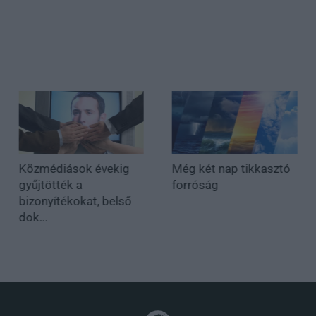
Közmédiások évekig
Még két nap tikkasztó
gyűjtötték a
forróság
bizonyítékokat, belső
dok...