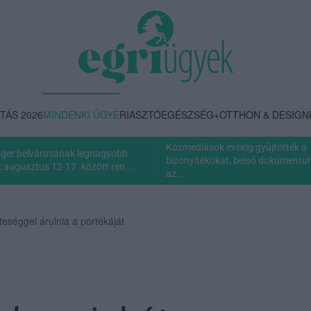
TÁS 2026
MINDENKI ÜGYE
RIASZTÓ
EGÉSZSÉG+
OTTHON & DESIGN
Közmédiások évekig gyűjtötték a
Eger belvárosának legnagyobb
bizonyítékokat, belső dokumentum 
 augusztus 12-17. között ren...
az...
eséggel árulnia a portékáját