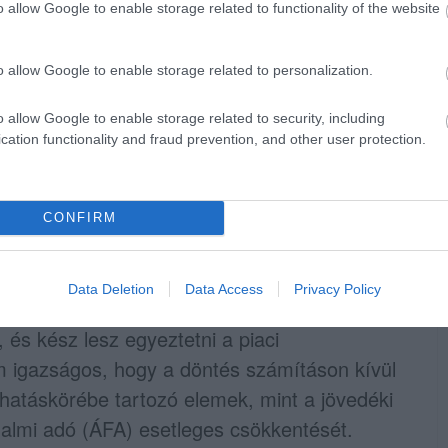
o allow Google to enable storage related to functionality of the website
o allow Google to enable storage related to personalization.
o allow Google to enable storage related to security, including
cation functionality and fraud prevention, and other user protection.
CONFIRM
Illusztráció, fotó: Pixabay
iselő Magyar Ásványolaj-szövetség (MÁSZ)
Data Deletion
Data Access
Privacy Policy
jelezte, hogy bízik benne, a kormányzat
 és kész lesz egyeztetni a piaci
m igazságos, hogy a döntés számításon kívül
hatáskörébe tartozó elemek, mint a jövedéki
rgalmi adó (ÁFA) esetleges csökkentését.