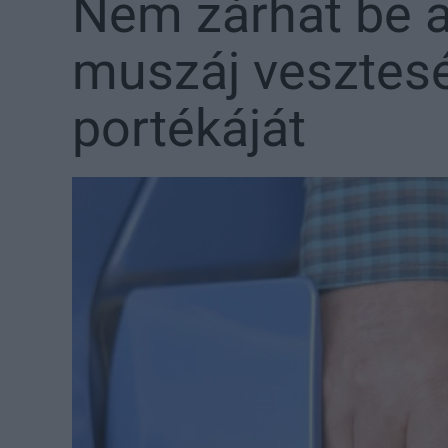
Nem zárhat be a
muszáj vesztesé
portékáját