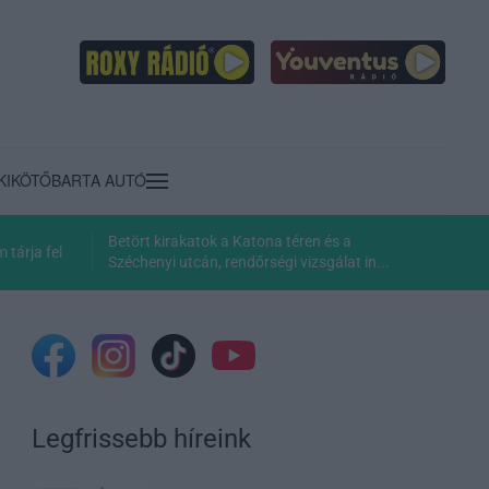
KIKÖTŐ
BARTA AUTÓ
Betört kirakatok a Katona téren és a
tárja fel
Széchenyi utcán, rendőrségi vizsgálat in...
Legfrissebb híreink