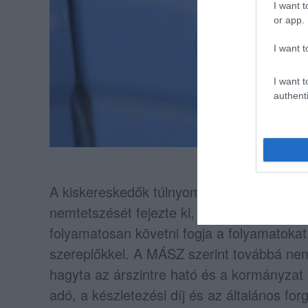
I want t
or app.
I want t
I want t
authenti
A kiskereskedők túlnyomó többségét képv
nemtetszését fejezte ki, és közleményben 
folyamatosan követni fogja a folyamatokat,
szereplőkkel. A MÁSZ szerint továbbá ne
hagyta az árszintre ható és a kormányzat 
adó, a készletezési díj és az általános fo