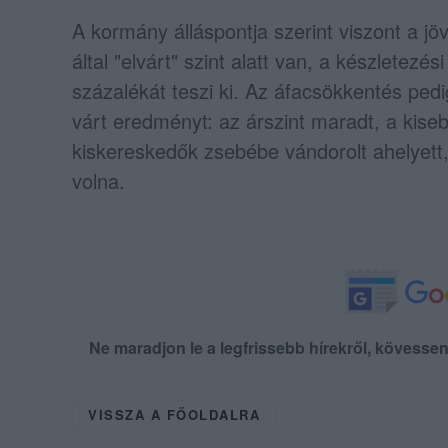
A kormány álláspontja szerint viszont a jö
által "elvárt" szint alatt van, a készletez
százalékát teszi ki. Az áfacsökkentés pe
várt eredményt: az árszint maradt, a kise
kiskereskedők zsebébe vándorolt ahelyett
volna.
Ne maradjon le a legfrissebb hírekről, kövess
VISSZA A FŐOLDALRA