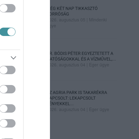
MÉG KÉT NAP TIKKASZTÓ
FORRÓSÁG
2026. augusztus 05
|
Mindenki
ügye
DR. BÓDIS PÉTER EGYEZTETETT A
HATÓSÁGOKKAL ÉS A VÍZMŰVEL,...
2026. augusztus 04
|
Eger ügye
AZ AGRIA PARK IS TAKARÉKRA
KAPCSOLT: LEKAPCSOLT
FÉNYEKKEL...
2026. augusztus 04
|
Eger ügye