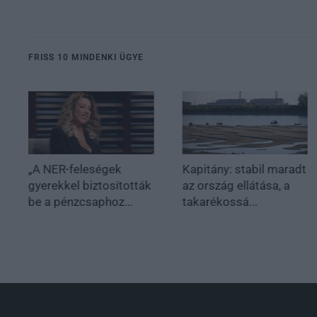
FRISS 10 MINDENKI ÜGYE
„A NER-feleségek
Kapitány: stabil maradt
gyerekkel biztosították
az ország ellátása, a
be a pénzcsaphoz...
takarékossá...