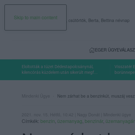
Skip to main content
2026. augusztus 06., csütörtök, Berta, Bettina névnap
EGER ÜGYE
VÁLASZ
Eloltották a tüzet Dédestapolcsánynál,
Visszatér 
kilencórás küzdelem után sikerült megf...
borünnepe:
Mindenki Ügye
Nem zárhat be a benzinkút, muszáj veszt
2021. nov. 15. Hétfő, 10:42 | Nagy Donát | Mindenki ügye
Címkék:
benzin
,
üzemanyag
,
benzinár
,
üzemanyagár