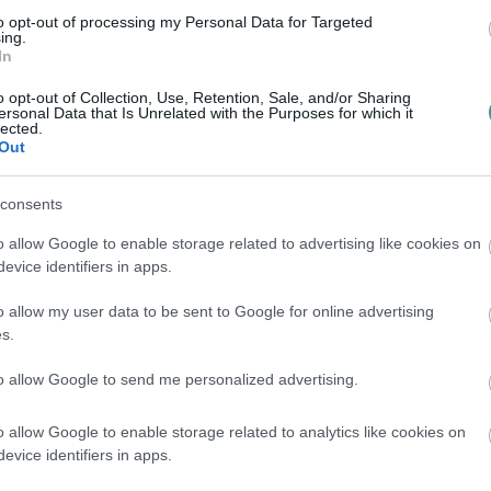
ónapban is.
to opt-out of processing my Personal Data for Targeted
ing.
zemszünetet, ha hét napon belül 48 órán át
In
anyagok árusítását – vagyis készlethiány
o opt-out of Collection, Use, Retention, Sale, and/or Sharing
ersonal Data that Is Unrelated with the Purposes for which it
lected.
Out
consents
o allow Google to enable storage related to advertising like cookies on
evice identifiers in apps.
o allow my user data to be sent to Google for online advertising
s.
to allow Google to send me personalized advertising.
o allow Google to enable storage related to analytics like cookies on
evice identifiers in apps.