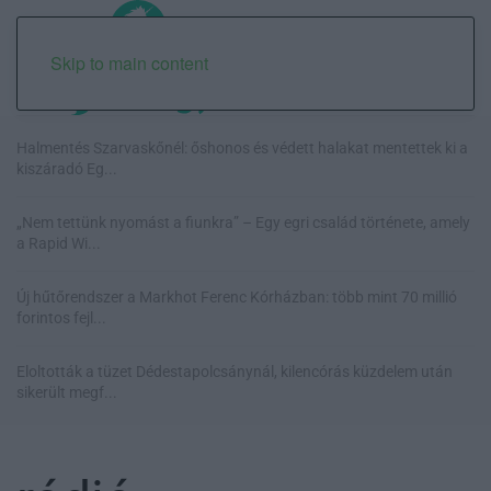
Skip to main content
Halmentés Szarvaskőnél: őshonos és védett halakat mentettek ki a
kiszáradó Eg...
„Nem tettünk nyomást a fiunkra” – Egy egri család története, amely
a Rapid Wi...
Új hűtőrendszer a Markhot Ferenc Kórházban: több mint 70 millió
forintos fejl...
Eloltották a tüzet Dédestapolcsánynál, kilencórás küzdelem után
sikerült megf...