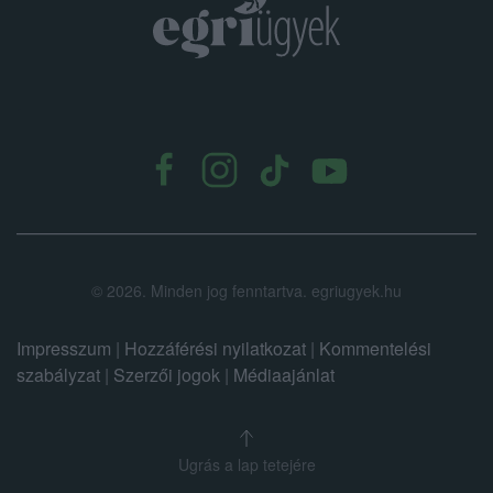
user protection.
.
©
2026.
Minden jog fenntartva. egriugyek.hu
Impresszum
|
Hozzáférési nyilatkozat
|
Kommentelési
szabályzat
|
Szerzői jogok
|
Médiaajánlat
Ugrás a lap tetejére