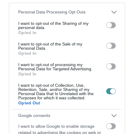
third parties.
2021. június 19
|
Eger ügye
Elfogadta a Budapest 96,4 MHz körzeti és a Veszprém 94,6 MHz
Please note that this website/app uses one or more Google
Personal Data Processing Opt Outs
helyi frekvencia közösségi jellegű használatára vonatkozó
services and may gather and store information including but
pályázati felhívásainak tervezetét e heti ülésén a Nemzeti Média-
not limited to your visit or usage behaviour. You may click to
I want to opt-out of the Sharing of my
personal data.
és Hírközlés...
grant or deny consent to Google and its third-party tags to
Opted In
use your data for below specified purposes in below Google
consent section.
I want to opt-out of the Sale of my
MOBILT ÉS KISRÁDIÓT LOPOTT KÓRHÁZI SZOBATÁRSAITÓL EGY
Personal Data.
NŐ EGERBEN, 3 ÉS FÉL ÉV BÖRTÖNT KAPHAT
Opted In
2021. október 22
|
Riasztó
Az Egri Járási Ügyészség vádirata szerint a 30 esztendős vádlott
I want to opt-out of processing my
fekvőbetegként tartózkodott az Egri Markhot Ferenc kórházban,
Personal Data for Targeted Advertising.
Opted In
ahol 2021. február 12-én az esti órákban két alvó sértettől is
értékek...
I want to opt-out of Collection, Use,
Retention, Sale, and/or Sharing of my
Personal Data that Is Unrelated with the
MEGHALT VADÁSZ ÁGNES, A MAGYAR RÁDIÓZÁS EGYIK
Purposes for which it was collected.
KIEMELKEDŐ SZEMÉLYISÉGE
Opted Out
2022. szeptember 10
|
Mindenki ügye
Hetvenkilenc éves korában elhunyt Vadász Ágnes, a magyar
Google consents
rádiózás kiemelkedő alakja – közölte a család az MTI-vel.
I want to allow Google to enable storage
Vadász Ágnes 1965-től 1995-ig dolgozott a rádió bemondójaként,
related to advertising like cookies on web or