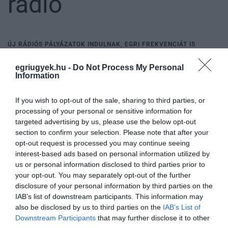
rádió
ÚJ RÁDIÓS PÁLYÁZATOK INDULNAK, EGRI FREKVENCIÁT IS
HIRDETNEK
2021. február 24
|
Eger ügye
egriugyek.hu -
Do Not Process My Personal
A Médiatanács e heti ülésén nyertest hirdetett egy nyíregyházi
Information
rádiós pályázaton, és elfogadta két másik vidéki frekvencia
pályázati felhívásának tervezetét, valamint egy tanulmányt a
If you wish to opt-out of the sale, sharing to third parties, or
televíziós sz...
processing of your personal or sensitive information for
targeted advertising by us, please use the below opt-out
section to confirm your selection. Please note that after your
MÉSZÁROS LŐRINC RÉGI BIZALMASA LETT A BEST FM RÁDIÓ ÚJ
TULAJDONOSA
opt-out request is processed you may continue seeing
2021. április 27
|
Mindenki ügye
interest-based ads based on personal information utilized by
Megint tulajdonost váltott a korábban Andy Vajna kormánybiztos
us or personal information disclosed to third parties prior to
érdekeltségében lévő Best FM rádió. A médiaszolgáltató Best
your opt-out. You may separately opt-out of the further
Radio Kft. eddig Halmi Tamás tulajdonában volt – aki egyben
disclosure of your personal information by third parties on the
vezető tisztsé...
IAB’s list of downstream participants. This information may
also be disclosed by us to third parties on the
IAB’s List of
Downstream Participants
that may further disclose it to other
A KARC FM RÁDIÓJA FOG SZÓLNI AZ EGRI 99,1-EN