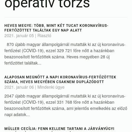
operatív törzs
HEVES MEGYE: TÖBB, MINT KÉT TUCAT KORONAVÍRUS-
FERTŐZÖTTET TALÁLTAK EGY NAP ALATT
2021. január 05
|
Riasztó
870 újabb magyar állampolgárnál mutatták ki az új koronavírus-
fertőzést (COVID-19), ezzel 329 721 főre nőtt a hazánkban
beazonosított fertőzöttek száma. Heves megyében 28 új
fertőzöttet találtak...
ALAPOSAN MEGNŐTT A NAPI KORONAVÍRUS-FERTŐZÖTTEK
SZÁMA, HEVES MEGYÉBEN CSAKNEM DUPLÁZÓDOTT
2021. január 06
|
Mindenki ügye
2047 újabb magyar állampolgárnál mutatták ki az új koronavírus-
fertőzést (COVID-19), ezzel 331 768 főre nőtt a hazánkban
beazonosított fertőzöttek száma, ami jelentős emelkedés az előző
napi adatok...
MÜLLER CECÍLIA: FENN KELLENE TARTANI A JÁRVÁNYÜGYI