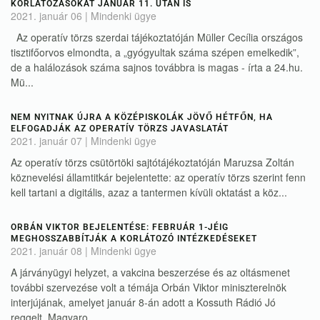
KORLÁTOZÁSOKAT JANUÁR 11. UTÁN IS
2021. január 06
|
Mindenki ügye
Az operatív törzs szerdai tájékoztatóján Müller Cecília országos
tisztifőorvos elmondta, a „gyógyultak száma szépen emelkedik”,
de a halálozások száma sajnos továbbra is magas - írta a 24.hu.
Mü...
NEM NYITNAK ÚJRA A KÖZÉPISKOLÁK JÖVŐ HÉTFŐN, HA
ELFOGADJÁK AZ OPERATÍV TÖRZS JAVASLATÁT
2021. január 07
|
Mindenki ügye
Az operatív törzs csütörtöki sajtótájékoztatóján Maruzsa Zoltán
köznevelési államtitkár bejelentette: az operatív törzs szerint fenn
kell tartani a digitális, azaz a tantermen kívüli oktatást a köz...
ORBÁN VIKTOR BEJELENTÉSE: FEBRUÁR 1-JÉIG
MEGHOSSZABBÍTJÁK A KORLÁTOZÓ INTÉZKEDÉSEKET
2021. január 08
|
Mindenki ügye
A járványügyi helyzet, a vakcina beszerzése és az oltásmenet
további szervezése volt a témája Orbán Viktor miniszterelnök
interjújának, amelyet január 8-án adott a Kossuth Rádió Jó
reggelt, Magyaro...