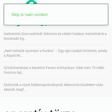
Skip to main content
Halmentés Szarvaskőnél: őshonos és védett halakat mentettek ki a
kiszáradó Eg...
„Nem tettünk nyomást a fiunkra” – Egy egri család története, amely
a Rapid Wi...
Új hűtőrendszer a Markhot Ferenc Kórházban: több mint 70 millió
forintos fejl...
Eloltották a tüzet Dédestapolcsánynál, kilencórás küzdelem után
sikerült megf...