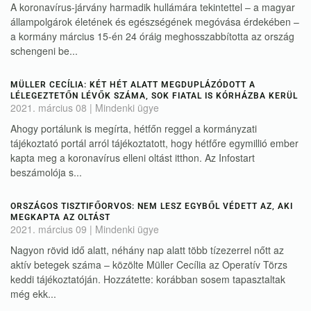
A koronavírus-járvány harmadik hullámára tekintettel – a magyar
állampolgárok életének és egészségének megóvása érdekében –
a kormány március 15-én 24 óráig meghosszabbította az ország
schengeni be...
MÜLLER CECÍLIA: KÉT HÉT ALATT MEGDUPLÁZÓDOTT A
LÉLEGEZTETŐN LÉVŐK SZÁMA, SOK FIATAL IS KÓRHÁZBA KERÜL
2021. március 08
|
Mindenki ügye
Ahogy portálunk is megírta, hétfőn reggel a kormányzati
tájékoztató portál arról tájékoztatott, hogy hétfőre egymillió ember
kapta meg a koronavírus elleni oltást itthon. Az Infostart
beszámolója s...
ORSZÁGOS TISZTIFŐORVOS: NEM LESZ EGYBŐL VÉDETT AZ, AKI
MEGKAPTA AZ OLTÁST
2021. március 09
|
Mindenki ügye
Nagyon rövid idő alatt, néhány nap alatt több tízezerrel nőtt az
aktív betegek száma – közölte Müller Cecília az Operatív Törzs
keddi tájékoztatóján. Hozzátette: korábban sosem tapasztaltak
még ekk...