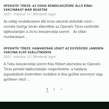
OPERATÍV TÖRZS: AZ EDDIG RENDELKEZÉSRE ÁLLÓ KÍNAI
VAKCINÁKAT MÁR BEADTÁK
2021. március 11
|
Mindenki ügye
Az eddig rendelkezésre álló kínai vakcinát eloltották mind –
mondta György István államtitkár az Operatív Törzs csütörtöki
tájékoztatóján a 24.hu beszámolója szerint. Az oltási
munkacsopor...
OPERATÍV TÖRZS: HAMAROSAN JÖHET AZ EGYDÓZISÚ JANSSEN-
VAKCINA ELSŐ SZÁLLÍTMÁNYA
2021. március 12
|
Mindenki ügye
A Telex beszámolója szerint Kiss Róbert alezredes az Operatív
Törzs pénteki tájékoztatóján megerősítette: a hatályos
jogszabályok értelmében továbbra is tilos gyűlést szervezni vagy
gyűlésen részt ...
1
2