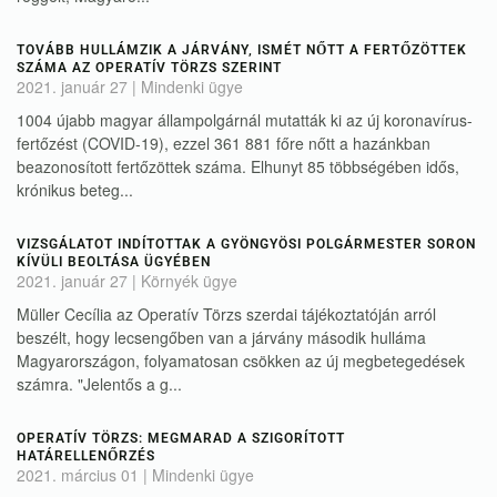
TOVÁBB HULLÁMZIK A JÁRVÁNY, ISMÉT NŐTT A FERTŐZÖTTEK
SZÁMA AZ OPERATÍV TÖRZS SZERINT
2021. január 27
|
Mindenki ügye
1004 újabb magyar állampolgárnál mutatták ki az új koronavírus-
fertőzést (COVID-19), ezzel 361 881 főre nőtt a hazánkban
beazonosított fertőzöttek száma. Elhunyt 85 többségében idős,
krónikus beteg...
VIZSGÁLATOT INDÍTOTTAK A GYÖNGYÖSI POLGÁRMESTER SORON
KÍVÜLI BEOLTÁSA ÜGYÉBEN
2021. január 27
|
Környék ügye
Müller Cecília az Operatív Törzs szerdai tájékoztatóján arról
beszélt, hogy lecsengőben van a járvány második hulláma
Magyarországon, folyamatosan csökken az új megbetegedések
számra. "Jelentős a g...
OPERATÍV TÖRZS: MEGMARAD A SZIGORÍTOTT
HATÁRELLENŐRZÉS
2021. március 01
|
Mindenki ügye