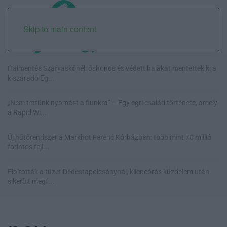
Skip to main content
Halmentés Szarvaskőnél: őshonos és védett halakat mentettek ki a
kiszáradó Eg...
„Nem tettünk nyomást a fiunkra” – Egy egri család története, amely
a Rapid Wi...
Új hűtőrendszer a Markhot Ferenc Kórházban: több mint 70 millió
forintos fejl...
Eloltották a tüzet Dédestapolcsánynál, kilencórás küzdelem után
sikerült megf...