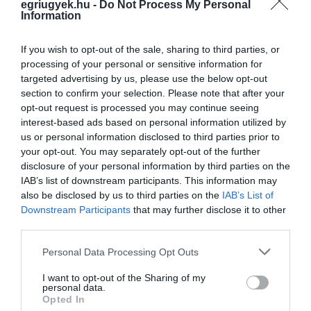
KELL FOGLALNI
egriugyek.hu -
Do Not Process My Personal
2021. április 07
|
Környék ügye
Information
A koronavírus-járvány miatti veszélyhelyzetben a Nemzeti Adó- és
Vámhivatal (NAV) központi ügyfélszolgálatain, kirendeltségein és
If you wish to opt-out of the sale, sharing to third parties, or
ügyfélszolgálati helyein a személyesen megjelenő ügyfeleket
processing of your personal or sensitive information for
időpont...
targeted advertising by us, please use the below opt-out
section to confirm your selection. Please note that after your
opt-out request is processed you may continue seeing
AMINT MEGLÁTTA AZ EGRI ÉS SALGÓTARJÁNI PÉNZÜGYŐRÖKET,
interest-based ads based on personal information utilized by
GÁZT ADOTT A CIGICSEMPÉSZ
2021. július 12
|
Riasztó
us or personal information disclosed to third parties prior to
your opt-out. You may separately opt-out of the further
A Nemzeti Adó- és Vámhivatal (NAV) munkatársai a 21-es úton
disclosure of your personal information by third parties on the
csaknem 1100 doboz csempészett cigarettát foglaltak le egy
IAB’s list of downstream participants. This information may
menekülő sofőrtől, írja az MTI. A NAV szerint az egri és
also be disclosed by us to third parties on the
IAB’s List of
salgótarjáni pén...
Downstream Participants
that may further disclose it to other
third parties.
ÁRAMSZÜNET MIATT CSÜTÖRTÖKÖN SZÜNETEL A NAV
ÜGYFÉLFOGADÁSA EGERBEN
Please note that this website/app uses one or more Google
Personal Data Processing Opt Outs
2021. október 13
|
Eger ügye
services and may gather and store information including but
Áramszünet lesz a NAV Heves Megyei Adó- és
not limited to your visit or usage behaviour. You may click to
I want to opt-out of the Sharing of my
personal data.
Vámigazgatóságának székházában (Eger, Eszterházy tér 3-4.),
grant or deny consent to Google and its third-party tags to
Opted In
valamint a Klapka út 1. és Szálloda út 5. szám alatti épületekben
use your data for below specified purposes in below Google