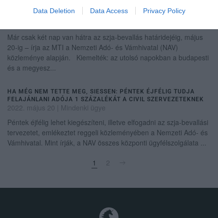
Data Deletion
Data Access
Privacy Policy
KÉT NAP VAN HÁTRA AZ SZJA-BEVALLÁSRA
2022. május 18
|
Mindenki ügye
Már csak két nap van hátra az szja-bevallás határidejéig, május
20-ig – írja az MTI a Nemzeti Adó- és Vámhivatal (NAV)
közleménye alapján. Kiemelték: az utolsó napokban a budapesti
és a megyesz...
HA MÉG NEM TETTE MEG, SIESSEN: PÉNTEK ÉJFÉLIG TUDJA
FELAJÁNLANI ADÓJA 1 SZÁZALÉKÁT A CIVIL SZERVEZETEKNEK
2022. május 20
|
Mindenki ügye
Péntek éjfélig lehet kiegészíteni, illetve elfogadni az szja-bevallási
tervezetet, emlékeztet reggeli közleményében a Nemzeti Adó- és
Vámhivatal. Mint írják, a NAV összes központi ügyfélszolgálata ...
1
2