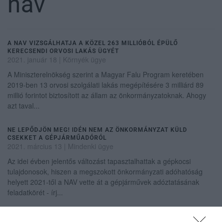
nav
A NAV VIZSGÁLHATJA A KÖZEL 263 MILLIÓBÓL ÉPÜLŐ
KERECSENDI ORVOSI LAKÁS ÜGYÉT
2021. január 18
|
Környék ügye
A Miniszterelnökség szerint a Magyar Falu Program keretében
2019-ben 13 orvosi szolgálati lakás megépítésére 3 milliárd 89
millió forintot biztosított az állam az önkormányzatoknak. Ahogy
azt taval...
NE LEPŐDJÖN MEG! IDÉN NEM AZ ÖNKORMÁNYZAT KÜLD
CSEKKET A GÉPJÁRMŰADÓRÓL
2021. március 13
|
Mindenki ügye
Az idei évben jelentős változást tapasztalhattak a gépkocsi
tulajdonosok, hiszen a megszokott önkormányzati adóhatóság
helyett 2021-től a NAV vette át a gépjárművek adóztatásának
feladatkörét - írj...
ÚJRA FOGAD ÜGYFELEKET A NAV EGERBEN IS, DE IDŐPONTOT