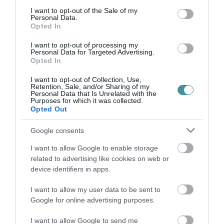
2021. október 14-én 7 óra...
consent section.
I want to opt-out of the Sale of my
Personal Data.
Opted In
MEGJELENT A JÖVŐ ÉVI SZJA-VISSZATÉRÍTÉSHEZ SZÜKSÉGES
ADATLAP
I want to opt-out of processing my
2021. november 02
|
Mindenki ügye
Personal Data for Targeted Advertising.
Opted In
A NAV online felületén már elérhető a VISSZADO-nyilatkozat a
gyermeket nevelő magánszemélyek adó-visszatérítéséhez – adta
I want to opt-out of Collection, Use,
hírül az adóhivatal. A nyilatkozat a NAV honlapján az Szja-
Retention, Sale, and/or Sharing of my
Personal Data that Is Unrelated with the
visszatér...
Purposes for which it was collected.
Opted Out
HONNAN TUDJA AZ EGRI FIDESZES JELÖLT, HOGY KI ÉS MENNYI
ADÓVISSZATÉRÍTÉST KAPOTT A VÁLASZTÓKERÜLETÉBEN?
Google consents
2022. február 20
|
Eger ügye
I want to allow Google to enable storage
A Telex.hu-nak jelezte egy olvasójuk, hogy olyan fizetett
related to advertising like cookies on web or
hirdetésben kampányolt az egyik fideszes jelölt, amely
device identifiers in apps.
tartalmazza, hogy az ő választókerületében összesen hány fő és
összesen hány forint ...
I want to allow my user data to be sent to
Google for online advertising purposes.
"NE BÁNTSÁTOK ŐKET!" – IVÁNYI GÁBOR NYUGTATTA A NAV
NYOMOZÓIT SZIDALMAZÓ TÜNTETŐKET
I want to allow Google to send me