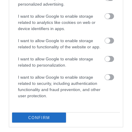
2022. február 22
|
Mindenki ügye
personalized advertising.
Több száz ember gyűlt össze hétfő este a józsefvárosi Dankó
utcában, az Oltalom Egyesület épületénél, ahol reggel óta
I want to allow Google to enable storage
mintegy 30 fegyveres pénzügyőr kíséretében tartottak
related to analytics like cookies on web or
házkutatást a Nemzeti Adó-...
device identifiers in apps.
I want to allow Google to enable storage
TUD AZ ADÓHIVATAL IS ERŐT DEMONSTRÁLNI, HA KELL
2022. február 22
|
Vélemény
related to functionality of the website or app.
Sior legújabb rajzának apropója az a hír, hogy hétfő este NAV-
I want to allow Google to enable storage
osok szállták meg Iványi Gáborék hajléktalanmentő alapítvány
related to personalization.
irodáját. Sior Facebook-oldala az egyik legizgibb hely a közösségi
é...
I want to allow Google to enable storage
related to security, including authentication
TÖBB MINT 30 MILLIÓ FORINTNYI CIGARETTÁT TALÁLTAK EGY
functionality and fraud prevention, and other
GUMICSÓNAKBAN A TISZÁN (FOTÓK)
user protection.
2022. május 10
|
Riasztó
Gumicsónakban találtak mintegy 32 millió forint értékű
csempészett cigarettát a Nemzeti Adó- és Vámhivatal (NAV)
CONFIRM
pénzügyőrei a Tisza magyar-ukrán határszakaszán – számolt be
kedden az MTI a ható...