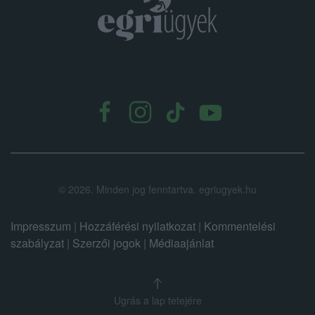
.
©
2026.
Minden jog fenntartva. egriugyek.hu
Impresszum
|
Hozzáférési nyilatkozat
|
Kommentelési
szabályzat
|
Szerzői jogok
|
Médiaajánlat
Ugrás a lap tetejére