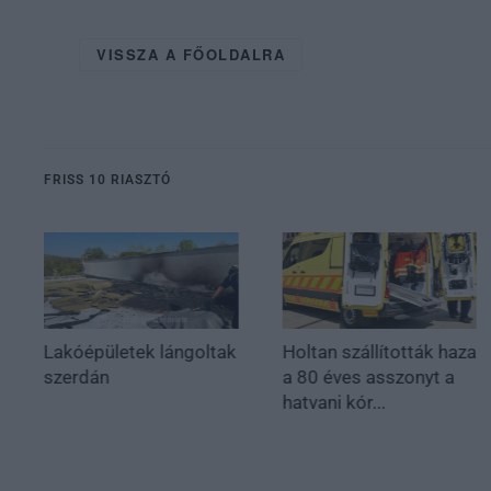
VISSZA A FŐOLDALRA
FRISS 10 RIASZTÓ
Lakóépületek lángoltak
Holtan szállították haza
szerdán
a 80 éves asszonyt a
hatvani kór...