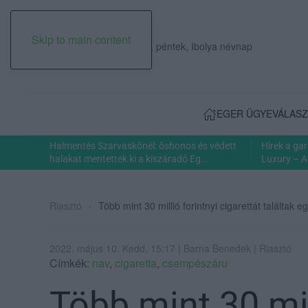
Skip to main content
2026. augusztus 07., péntek, Ibolya névnap
EGER ÜGYE
VÁLASZ
Halmentés Szarvaskőnél: őshonos és védett
Hírek a ga
halakat mentettek ki a kiszáradó Eg...
Luxury – A
Riasztó
Több mint 30 millió forintnyi cigarettát talált
2022. május 10. Kedd, 15:17 | Barna Benedek | Riasztó
Címkék:
nav
,
cigaretta
,
csempészáru
Több mint 30 mil