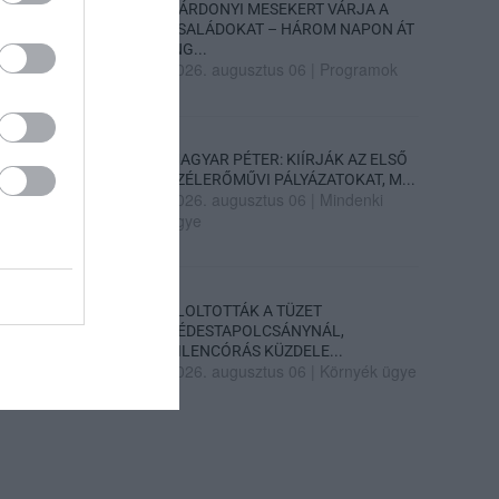
GÁRDONYI MESEKERT VÁRJA A
CSALÁDOKAT – HÁROM NAPON ÁT
ING...
2026. augusztus 06
|
Programok
MAGYAR PÉTER: KIÍRJÁK AZ ELSŐ
SZÉLERŐMŰVI PÁLYÁZATOKAT, M...
2026. augusztus 06
|
Mindenki
ügye
ELOLTOTTÁK A TÜZET
DÉDESTAPOLCSÁNYNÁL,
KILENCÓRÁS KÜZDELE...
2026. augusztus 06
|
Környék ügye