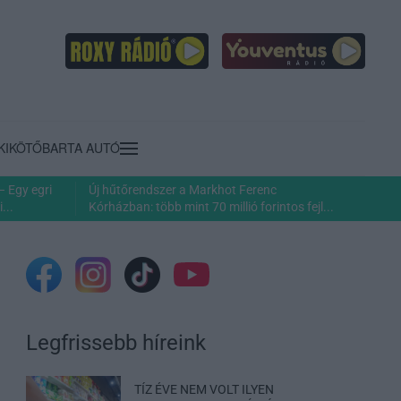
KIKÖTŐ
BARTA AUTÓ
– Egy egri
Új hűtőrendszer a Markhot Ferenc
...
Kórházban: több mint 70 millió forintos fejl...
Legfrissebb híreink
TÍZ ÉVE NEM VOLT ILYEN