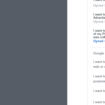
Opted 
I want 
Advertis
Opted 
I want t
of my P
was col
Opted 
Google 
I want t
web or d
I want t
purpose
I want 
I want t