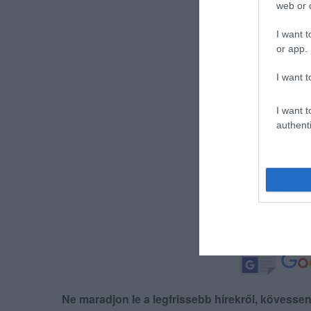
web or d
I want t
or app.
I want t
I want t
authenti
Ne maradjon le a legfrissebb hírekről, kövess