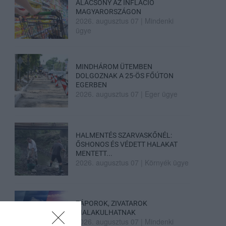
ALACSONY AZ INFLÁCIÓ
MAGYARORSZÁGON
2026. augusztus 07
|
Mindenki
ügye
MINDHÁROM ÜTEMBEN
DOLGOZNAK A 25-ÖS FŐÚTON
EGERBEN
2026. augusztus 07
|
Eger ügye
HALMENTÉS SZARVASKŐNÉL:
ŐSHONOS ÉS VÉDETT HALAKAT
MENTETT...
2026. augusztus 07
|
Környék ügye
ZÁPOROK, ZIVATAROK
KIALAKULHATNAK
2026. augusztus 07
|
Mindenki