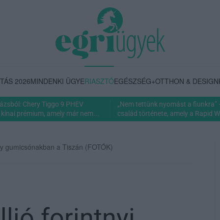
TÁS 2026
MINDENKI ÜGYE
RIASZTÓ
EGÉSZSÉG+
OTTHON & DESIGN
rázsból: Chery Tiggo 9 PHEV
„Nem tettünk nyomást a fiunkra” 
 kínai prémium, amely már nem...
család története, amely a Rapid Wi
ak egy gumicsónakban a Tiszán (FOTÓK)
lió forintnyi