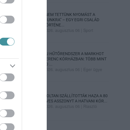
„NEM TETTÜNK NYOMÁST A
FIUNKRA” – EGY EGRI CSALÁD
TÖRTÉNE...
2026. augusztus 06
|
Sport
ÚJ HŰTŐRENDSZER A MARKHOT
FERENC KÓRHÁZBAN: TÖBB MINT
70 ...
2026. augusztus 06
|
Eger ügye
HOLTAN SZÁLLÍTOTTÁK HAZA A 80
ÉVES ASSZONYT A HATVANI KÓR...
2026. augusztus 06
|
Riasztó