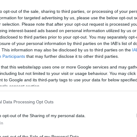
csónakra, amelyben fekete nejlonba
to opt-out of the sale, sharing to third parties, or processing of your per
formation for targeted advertising by us, please use the below opt-out s
r selection. Please note that after your opt-out request is processed y
eing interest-based ads based on personal information utilized by us or
ot lefoglalták, az ügyben költségvetési
disclosed to third parties prior to your opt-out. You may separately opt-
losure of your personal information by third parties on the IAB’s list of
 tettek feljelentést a NAV nyomozói.
. This information may also be disclosed by us to third parties on the
IA
Participants
that may further disclose it to other third parties.
tett a cigifogásról:
 that this website/app uses one or more Google services and may gath
including but not limited to your visit or usage behaviour. You may click 
 to Google and its third-party tags to use your data for below specifi
ogle consent section.
l Data Processing Opt Outs
o opt-out of the Sharing of my personal data.
In
o opt-out of the Sale of my Personal Data.