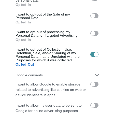
personal data.
grant or deny consent to Google and its third-party tags to
szeretn...
Opted In
use your data for below specified purposes in below Google
consent section.
I want to opt-out of the Sale of my
A NATO FŐTITKÁR-HELYETTES SZERINT OROSZORSZÁG MIATT MA
Personal Data.
MÁR SZABAD KELET-EURÓPÁBA HADERŐT TELEPÍTENI
Opted In
2022. május 30
|
Mindenki ügye
I want to opt-out of processing my
Mircea Geoană, a NATO-főtitkár-helyettese a hét végén
Personal Data for Targeted Advertising.
kijelentette, hogy az ukrajnai orosz invázióval összefüggésben az
Opted In
észak-atlanti szövetség már nem kötődik Moszkvával szembeni
azon régi kötel...
I want to opt-out of Collection, Use,
Retention, Sale, and/or Sharing of my
Personal Data that Is Unrelated with the
Purposes for which it was collected.
HÁROM HÓNAPJA MÉG CSAK A DUNÁNTÚLRA, MOSTANTÓL
Opted Out
BÁRHOVA TELEPÍTHET FEGYVERES ERŐKET A NATO
2022. június 16
|
Mindenki ügye
Google consents
Még március 7-én jelent meg az a kormányrendelet, amelyben a
magyar kormány engedélyezte, hogy NATO-csapatok
I want to allow Google to enable storage
áthaladjanak Magyarország területén szárazföldi vagy légi úton,
related to advertising like cookies on web or
valamint azt is jóváh...
device identifiers in apps.
I want to allow my user data to be sent to
A NATO FŐTITKÁRA SZERINT ÉVEKIG ELTARTHAT AZ UKRAJNAI
HÁBORÚ, ÉS A NYUGATNAK IS SOKBA FOG KERÜLNI
Google for online advertising purposes.