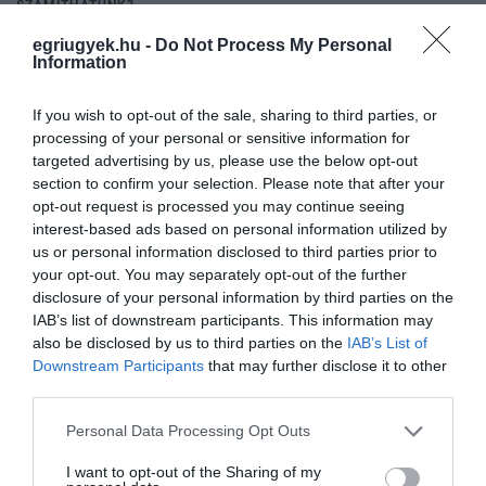
SZÁMÍTHATUNK?
2022. május 16
|
Vélemény
egriugyek.hu -
Do Not Process My Personal
Sior Facebook-oldala az egyik legizgibb hely a közösségi éterben,
Information
érdemes benézni hozzá, KATT IDE még több Siorért! De akinek
még több kell kedvenc művészünkből, annak érdemes az Insta-
If you wish to opt-out of the sale, sharing to third parties, or
oldalát is...
processing of your personal or sensitive information for
targeted advertising by us, please use the below opt-out
ERDOĞAN: TÖRÖKORSZÁG NEM FOGJA JÓVÁHAGYNI A FINN ÉS A
section to confirm your selection. Please note that after your
SVÉD NATO-TAGSÁGOT, NE IS UTAZZANAK IDE, HOGY
opt-out request is processed you may continue seeing
MEGGYŐZZENEK
interest-based ads based on personal information utilized by
2022. május 17
|
Mindenki ügye
us or personal information disclosed to third parties prior to
Recep Tayyip Erdoğan török ​​elnök a Reuters tudósítása szerint
your opt-out. You may separately opt-out of the further
május 16-án, este határozottan kijelentette, hogy nem fogja
disclosure of your personal information by third parties on the
jóváhagyni Finnország és Svédország csatlakozását a NATO-hoz.
IAB’s list of downstream participants. This information may
A török e...
also be disclosed by us to third parties on the
IAB’s List of
Downstream Participants
that may further disclose it to other
ERDÉLY LESZ A NATO ELRETTENTŐ HADEREJÉNEK A KÖZPONTJA
third parties.
2022. május 20
|
Mindenki ügye
Please note that this website/app uses one or more Google
Personal Data Processing Opt Outs
Ahogy a Főtér írja, komoly szerepet szánnak Erdélynek a NATO-
services and may gather and store information including but
ban, a lap cikke szerint ugyanis, hogy a katonai szövetség ide
not limited to your visit or usage behaviour. You may click to
I want to opt-out of the Sharing of my
telepíti annak a harccsoportnak a jelentős részét, amivel