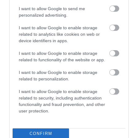
2022. június 19
|
Mindenki ügye
I want to allow Google to send me
Évekig tarthat Oroszország ukrajnai háborúja – mondta Jens
personalized advertising.
Stoltenberg NATO-főtitkár egy német hetilapnak, hozzátéve, hogy
az ukrán csapatok korszerű fegyverekkel való ellátása növelné
I want to allow Google to enable storage
annak esél...
related to analytics like cookies on web or
device identifiers in apps.
ERDOĞAN VISSZAVONTA A VÉTÓT, SZABAD AZ ÚT SVÉDORSZÁG
ÉS FINNORSZÁG NATO CSATLAKOZÁSA ELŐTT
I want to allow Google to enable storage
2022. június 29
|
Mindenki ügye
related to functionality of the website or app.
A NATO-tag Törökország beleegyezett, hogy támogatja
Svédország és Finnország csatlakozási kérelmét – számolt be a
I want to allow Google to enable storage
BBC. A törökök korábban keresztbe feküdtek az északi
related to personalization.
országokból induló kezd...
I want to allow Google to enable storage
related to security, including authentication
OROSZ RAKÉTÁK CSAPÓDHATTAK LENGYEL TERÜLETEKRE,
ORBÁN ÖSSZEHÍVTA A VÉDELMI TANÁCSOT
functionality and fraud prevention, and other
2022. november 15
|
Mindenki ügye
user protection.
A lengyel elnök és a lengyel kormányfő rendkívüli biztonsági
tanácskozást hívót össze, Két ember meghalt Lengyelországban,
amikor az ukrán határhoz közeli Przewodów városban rakéta
CONFIRM
csapódott egy...