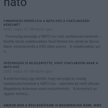
nato
FINNORSZÁG BENYÚJTJA A NATO-HOZ A CSATLAKOZÁSI
KÉRELMÉT
2022. május 12
|
Mindenki ügye
Finnország benyújtja a NATO-hoz való csatlakozási kérelmét –
közölte közös nyilatkozatban Sauli Niinisto finn elnök és Sanna
Marin miniszterelnök a HVG cikke szerint. A nyilatkozatban azt
ír...
SVÉDORSZÁG IS BEJELENTETTE, HOGY CSATLAKOZNI AKAR A
NATO-HOZ
2022. május 16
|
Mindenki ügye
A svéd kormány úgy döntött, hogy benyújtja az ország
csatlakozási kérelmét a NATO-hoz – jelentette be hétfő délután
Magdalena Andersson svéd miniszterelnök. A kormányfő az
ügyben tartott p...
AMIKOR MÁR A RÉGI BARÁTAINK IS MEGORROLTAK RÁNK, MIRE