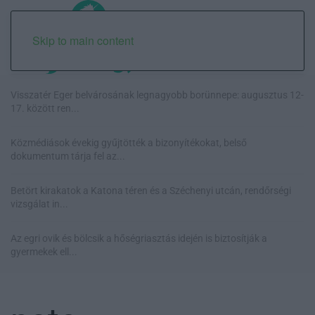
Skip to main content
Visszatér Eger belvárosának legnagyobb borünnepe: augusztus 12-
17. között ren...
Közmédiások évekig gyűjtötték a bizonyítékokat, belső
dokumentum tárja fel az...
Betört kirakatok a Katona téren és a Széchenyi utcán, rendőrségi
vizsgálat in...
Az egri ovik és bölcsik a hőségriasztás idején is biztosítják a
gyermekek ell...