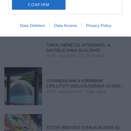
CONFIRM
TÖBB MINT EGY HÓNAP IS LEHET, MIRE
TELJESEN ÚJRAINDUL A P...
2026. augusztus 07
|
Mindenki ügye
Data Deletion
Data Access
Privacy Policy
TANULJ NÉMETÜL OTTHONRÓL: A
DIGITÁLIS TANULÁS ELŐNYEI
2026. augusztus 07
|
Promóció
ÚJRAINDULNAK A KORÁBBAN
LEÁLLÍTOTT SZOLGÁLTATÁSOK AZ EGRI...
2026. augusztus 07
|
Eger ügye
TÍZ ÉVE NEM VOLT ILYEN ALACSONY AZ