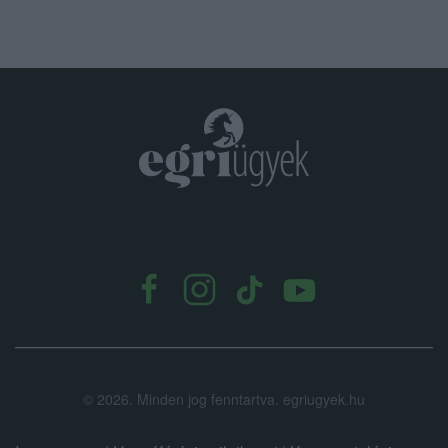
.
©
2026.
Minden jog fenntartva. egriugyek.hu