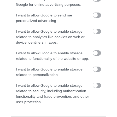
FELADAT JÖHET AZ ALSÓ ...
Google for online advertising purposes.
2026. augusztus 08
|
Mindenki ügye
I want to allow Google to send me
personalized advertising.
BAKA ANDRÁST JELÖLI KÖZTÁRSASÁGI
I want to allow Google to enable storage
ELNÖKNEK A TISZA
related to analytics like cookies on web or
2026. augusztus 08
|
Mindenki ügye
device identifiers in apps.
I want to allow Google to enable storage
related to functionality of the website or app.
ÚJ MAGYAR KÜLÜGYI STRATÉGIA KÉSZÜL,
TELJES SZAKÍTÁS JÖN A...
I want to allow Google to enable storage
2026. augusztus 08
|
Mindenki ügye
related to personalization.
I want to allow Google to enable storage
related to security, including authentication
TATA ELBŰVÖLŐ LÁTVÁNYOSSÁGAI,
functionality and fraud prevention, and other
AMIKÉRT ÉRDEMES MEGNÉZNI
user protection.
2026. augusztus 08
|
Promóció