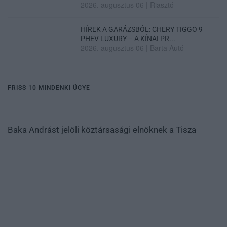
2026. augusztus 06
|
Riasztó
HÍREK A GARÁZSBÓL: CHERY TIGGO 9
PHEV LUXURY – A KÍNAI PR...
2026. augusztus 06
|
Barta Autó
FRISS 10 MINDENKI ÜGYE
Baka Andrást jelöli köztársasági elnöknek a Tisza