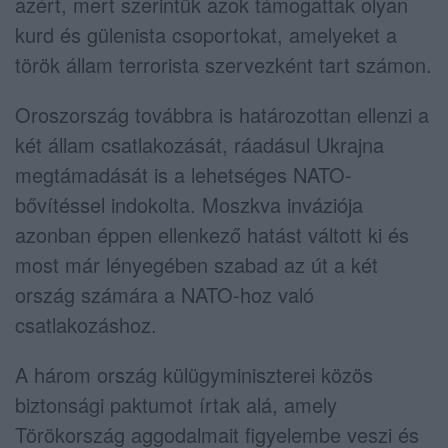
azért, mert szerintük azok támogattak olyan
kurd és gülenista csoportokat, amelyeket a
török állam terrorista szervezként tart számon.
Oroszország továbbra is határozottan ellenzi a
két állam csatlakozását, ráadásul Ukrajna
megtámadását is a lehetséges NATO-
bővítéssel indokolta. Moszkva inváziója
azonban éppen ellenkező hatást váltott ki és
most már lényegében szabad az út a két
ország számára a NATO-hoz való
csatlakozáshoz.
A három ország külügyminiszterei közös
biztonsági paktumot írtak alá, amely
Törökország aggodalmait figyelembe veszi és