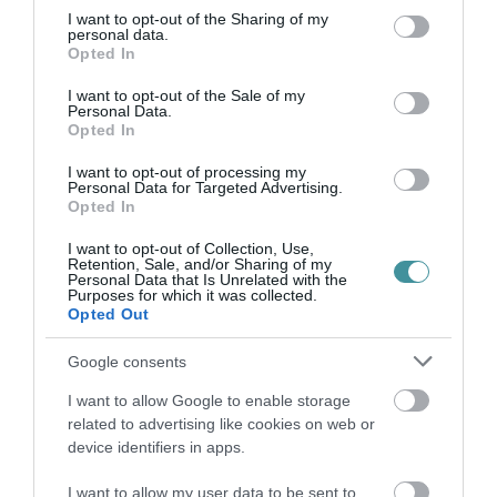
not limited to your visit or usage behaviour. You may click to
I want to opt-out of the Sharing of my
personal data.
grant or deny consent to Google and its third-party tags to
Opted In
use your data for below specified purposes in below Google
consent section.
I want to opt-out of the Sale of my
Ne maradjon le a legfrissebb hírekről, kövessen
Personal Data.
bennünket az EGRI ÜGYEK Google Hírek oldalán!
Opted In
I want to opt-out of processing my
Personal Data for Targeted Advertising.
VISSZA A FŐOLDALRA
Opted In
I want to opt-out of Collection, Use,
Retention, Sale, and/or Sharing of my
Personal Data that Is Unrelated with the
Purposes for which it was collected.
Opted Out
Google consents
Legfrissebb híreink
I want to allow Google to enable storage
related to advertising like cookies on web or
device identifiers in apps.
35 PERCES TANÓRÁK ÉS KEVESEBB HÁZI
I want to allow my user data to be sent to