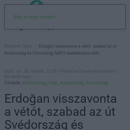
Skip to main content
Mindenki Ügye
Erdoğan visszavonta a vétót, szabad az út
Svédország és Finnország NATO csatlakozása előtt
2022. jún. 29. Szerda, 13:38 | Papp Éva Orsolya/Azonnali.hu |
Mindenki ügye
Címkék:
törökország
,
nato
,
svédország
,
finnország
Erdoğan visszavonta
a vétót, szabad az út
Svédország és