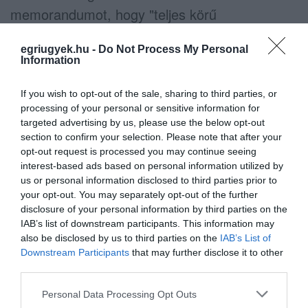
memorandumot, hogy "teljes körű
támogatásukat fejezzék ki az egymás
egriugyek.hu -
Do Not Process My Personal
biztonságát fenyegető veszélyekkel szemben".
Information
Magdalena Andersson svéd miniszterelnök
If you wish to opt-out of the sale, sharing to third parties, or
szerint ez
processing of your personal or sensitive information for
targeted advertising by us, please use the below opt-out
section to confirm your selection. Please note that after your
nagyon fontos lépés a Nato számára".
opt-out request is processed you may continue seeing
interest-based ads based on personal information utilized by
us or personal information disclosed to third parties prior to
Recep Tayyip Erdogan török elnök hivatala azt
your opt-out. You may separately opt-out of the further
mondta, hogy Svédország és Finnország
disclosure of your personal information by third parties on the
„megkapta, amit akart”.
IAB’s list of downstream participants. This information may
also be disclosed by us to third parties on the
IAB’s List of
Downstream Participants
that may further disclose it to other
(Ezt a cikket az
Azonnali
szállította.)
third parties.
Please note that this website/app uses one or more Google
Indexkép forrása: NATO / Facebook
Personal Data Processing Opt Outs
services and may gather and store information including but